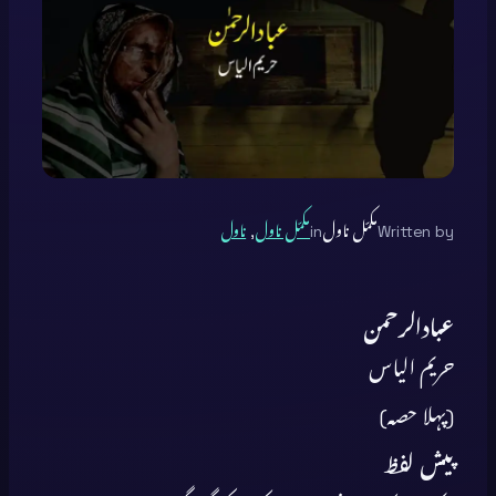
Written by
مکمّل ناول
in
مکمّل ناول
, 
ناول
عبادالرحمن
حریم
الیاس
(
پہلا
حصہ
)
پیش لفظ