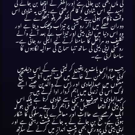
کی
ماں
بھی
بن
جاتی
ہے
اور
اظفر
کے
اچھا
بن
جانے
کی
امید
لیے
اس
شادی
کو
قائم
رکھتی
ہے،
لیکن
یہ
شادی
اس
وقت
ناکام
ہوتی
ہے
جب
اظفر
گھریلو
جھگڑے
کے
دوران
غصے
میں
آکر
روشنی
پر
تیزاب
پھینک
دیتا
ہے
اور
وہ
اس
دنیا
میں
اپنی
بیٹی
اور
تیزاب
کے
بعد
آنے
والے
تکلیف
دہ
مراحل
کا
سامنا
کرنے
لیے
اکیلی
رہ
جاتی
ہے۔
روشنی
اپنی
بیٹی
کی
ساتھ
تنہا
سماج
کی
سوالیہ
نگاہوں
کا
سامنا
کرتی
ہے۔
جب
وہ
اس
بات
پر
یقین
کر
لیتی
ہے
کے
اس
دنیا
میں
کوئی
عبادالرحمن
کے
خانے
میں
فٹ
نہیں
آتا
تب
صحیح
معنوں
میں
عبدالہادی
اور
اس
کے
والدین
جیسے
اچھے
لوگ
اس
کی
زندگی
میں
اہم
کردار
ادا
کرتے
ہیں۔
عبدالہادی
نا
صرف
روشنی
سے
شادی
کرتا
ہے
بلکہ
اس
کی
بیٹی
کو
اچھا
مستقبل
بھی
فراہم
کرتا
ہے۔
روشنی
جو
کہ
ایک
عرصے
سے
حالات
اور
معاشرے
کی
بدسلوکی
کا
شکار
ہوتی
ہے،
تلخ
بن
جانے
کے
بہ
جائے
مثبت
رہتی
ہے
اور
اپنی
بیٹی
کی
پرورش
بھی
مثبت
انداز
میں
کرنے
کے
ساتھ