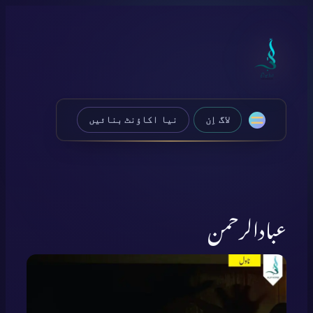
Skip
to
content
لاگ اِن
نیا اکاؤنٹ بنائیں
عبادالرحمن