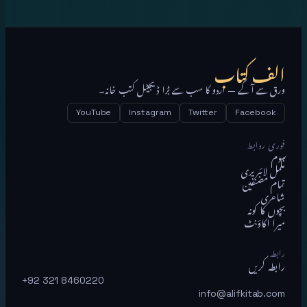
الف کتاب
ورق سے آگے — اردو کا سب سے بڑا ڈیجیٹل کتب خانہ۔
YouTube
Instagram
Twitter
Facebook
فوری روابط
ہوم
مکمل لائبریری
تمام مصنفین
شاعری
بچوں کا کونہ
میرا اکاؤنٹ
رابطہ
رابطہ کریں
+92 321 8460220
info@alifkitab.com