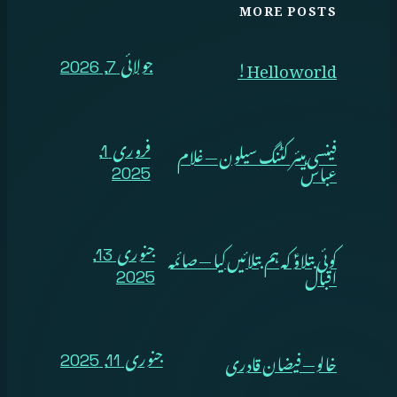
MORE POSTS
Hello world!
جولائی 7, 2026
فینسی ہیئر کٹنگ سیلون — غلام
فروری 1,
عباس
2025
کوئی بتلاوؑ کہ ہم بتلائیں کیا — صائمہ
جنوری 13,
اقبال
2025
خالو — فیضان قادری
جنوری 11, 2025