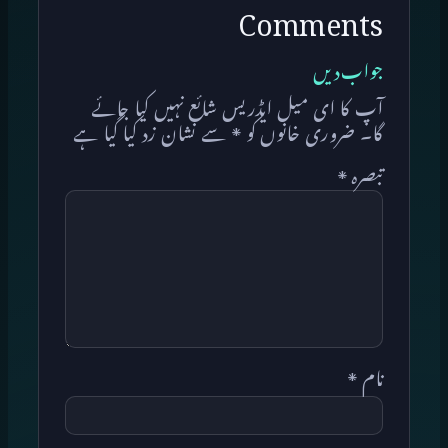
Comments
جواب دیں
آپ کا ای میل ایڈریس شائع نہیں کیا جائے
گا۔
ضروری خانوں کو
*
سے نشان زد کیا گیا ہے
تبصرہ
*
نام
*