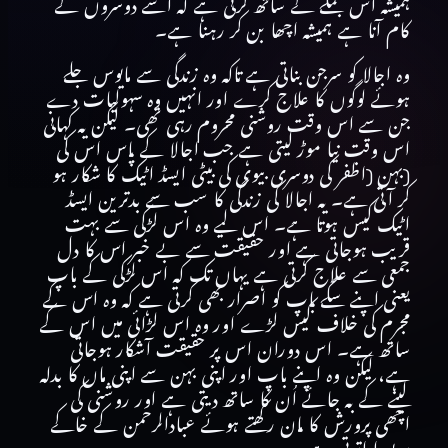
ہمیشہ
اس
جملے
کے
ساتھ
کرتی
ہے
کہ
اسے
دوسروں
کے
کام
آنا
ہے
ہمیشہ
اچھا
بن
کر
رہنا
ہے۔
وہ
اجالا
کو
سرجن
بناتی
ہے
تاکہ
وہ
زندگی
سے
مایوس
جلے
ہوئے
لوگوں
کا
علاج
کرے
اور
انہیں
وہ
سہولیات
دے
جن
سے
اس
وقت
روشنی
محروم
رہی
تھی۔
لیکن
یہ
کہانی
اس
وقت
نیا
موڑ
لیتی
ہے
جب
اجالا
کے
پاس
اس
کی
(
بہن
(
اظفر
کی
دوسری
بیوی
کی
بیٹی
ایسڈ
اٹیک
کا
شکار
ہو
کر
آتی
ہے۔
یہ
اجالا
کی
زندگی
کا
سب
سے
بدترین
ایسڈ
اٹیک
کیس
ہوتا
ہے۔
اس
لیے
وہ
اس
لڑکی
سے
بہت
قریب
ہوجاتی
ہے
اور
حقیقت
سے
بے
خبر
اس
کا
دل
جمعی
سے
علاج
کرتی
ہے
یہاں
تک
کہ
اس
لڑکی
کے
باپ
یعنی
اپنے
سگے
باپ
کو
اصرار
بھی
کرتی
ہے
کہ
وہ
اس
کے
مجرم
کی
خلاف
کیس
لڑے
اور
وہ
اس
لڑائی
میں
اس
کے
ساتھ
ہے۔
اس
دوران
اس
پر
حقیقت
آشکار
ہوجاتی
ہے،
لیکن
وہ
اپنے
باپ
اور
اپنی
بہن
سے
اپنی
ماں
کا
بدلہ
لینے
کے
بہ
جائے
اُن
کا
ساتھ
دیتی
ہے
اور
روشنی
کی
اچھی
پرورش
کا
مان
رکھتے
ہوئے
عبادالرحمن
کے
خاکے