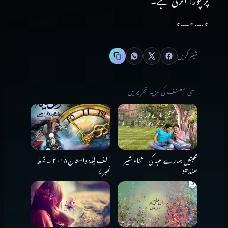
پر
پورا
اترتی
ہے۔
٭
….
٭
….
٭
شیئر کریں
اسی مصنف کی مزید تحریریں
محبتیں ہمارے عہد کی — ثناء شبیر
الف لیلہٰ داستان ۲۰۱۸ ۔ قسط
سندھو
نمبر ۷