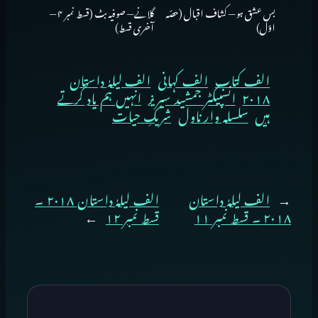
بس عشق ہو — کشاف اقبال (حصّہ
گلانے — صوفیہ بٹ (قسط نمبر ۴ —
اوّل)
آخری قسط)
الف کتاب
الف کہانی
الف لیلہٰ داستان
۲۰۱۸
انسپیکٹر جمشید سیریز
انہیں ہم یاد کرتے
ہیں
سلسلہ وار ناول
شریکِ حیات
←
الف لیلہٰ داستان
الف لیلہٰ داستان ۲۰۱۸ ۔
۲۰۱۸ ۔ قسط نمبر ۱۱
قسط نمبر ۱۲
→