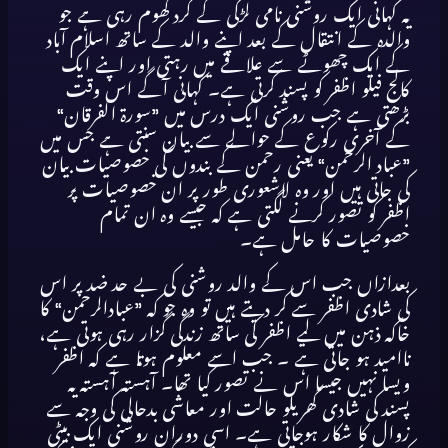
یہ
کہانی
ایک
روشنی
نامی
لڑکی
کے
گرد
گھوم
رہی
ہے
جو
والدہ
کے
انتقال
کے
بعد
اپنے
والد
کے
ساتھ
اسلام
آباد
کے
ایک
چھوٹے
سے
علاقے
میں
رہتی
اور
اپنے
ایک
کالج
فیلو
اظفر
کو
پسند
کرتی
ہے۔
کہانی
آگے
اس
وقت
بڑھتی
ہے
جب
روشنی
ایک
درس
میں
”
سورة
الفرقان
“
کے
آخری
رکوع
کے
حوالے
سے
بیان
سنتی
ہے
جس
میں
”
عباد
الرحمن
“
یعنی
رحمن
کے
بندوں
کی
خصوصیات
بیان
کی
جاتی
ہیں
اور
وہ
لاشعوری
طور
پر
ان
خصوصیات
پر
اظفر
کو
تصور
کرنے
لگتی
ہے
کہ
جیسے
وہ
ان
تمام
خصوصیات
کا
حامل
ہے۔
بعدازاں
جب
اس
کے
والد
روشنی
کی
بے
حد
ضد
پر
اس
کی
شادی
اظفر
سے
کر
دیتے
ہیں
تو
وہ
جو
کہ
”
عبادالرحمن
“
کا
خاکہ
ذہن
میں
لیے
اظفر
کی
ساتھ
زندگی
گزار
رہی
ہوتی
ہے،
ناامید
ہو
جاتی
ہے
۔
جب
اسے
معلوم
ہوتا
ہے
کہ
اظفر
ویسا
نہیں
جیسا
اس
نے
تصور
کیا
تھا۔
آہستہ
آہستہ
یہ
پسند
کی
شادی
گھریلو
حالت
اور
معاشی
بدحالی
کی
وجہ
سے
زوال
کا
شکار
ہوجاتی
ہے۔
اسی
دوران
روشنی
ایک
بیٹی