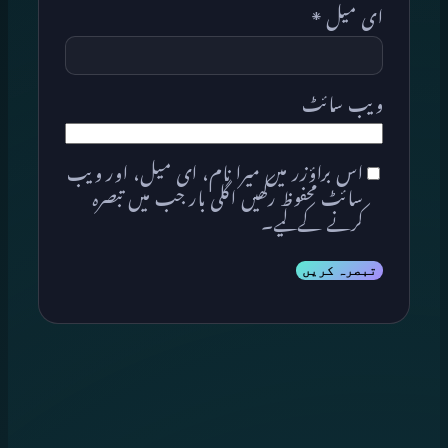
ای میل
*
ویب‌ سائٹ
اس براؤزر میں میرا نام، ای میل، اور ویب
سائٹ محفوظ رکھیں اگلی بار جب میں تبصرہ
کرنے کےلیے۔