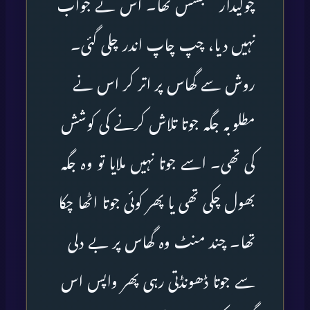
چوکیدار متجسس تھا۔ اس نے جواب
نہیں دیا، چپ چاپ اندر چلی گئی۔
روش سے گھاس پر اتر کر اس نے
مطلوبہ جگہ جوتا تلاش کرنے کی کوشش
کی تھی۔ اسے جوتا نہیں ملایا تو وہ جگہ
بھول چکی تھی یا پھر کوئی جوتا اٹھا چکا
تھا۔ چند منٹ وہ گھاس پر بے دلی
سے جوتا ڈھونڈتی رہی پھر واپس اس