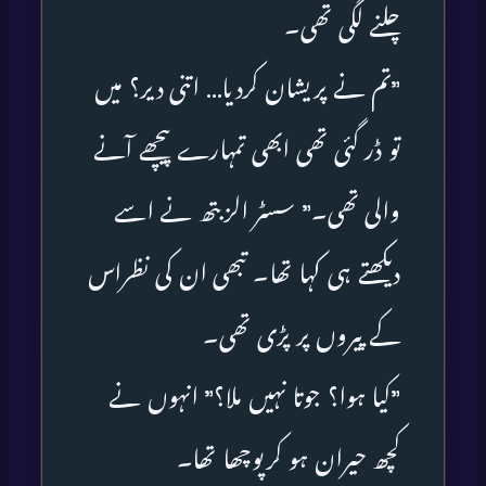
چلنے لگی تھی۔
”تم نے پریشان کردیا… اتنی دیر؟ میں
تو ڈر گئی تھی ابھی تمہارے پیچھے آنے
والی تھی۔” سسٹر الزبتھ نے اسے
دیکھتے ہی کہا تھا۔ تبھی ان کی نظراس
کے پیروں پر پڑی تھی۔
”کیا ہوا؟ جوتا نہیں ملا؟” انہوں نے
کچھ حیران ہو کرپوچھا تھا۔