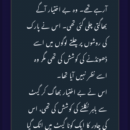
آرہے تھے۔ وہ بے اختیار آگے
بھاگتی چلی گئی تھی۔ اس نے پارک
کی روشوں پر چلتے لوگوں میں اسے
ڈھونڈنے کی کوشش کی تھی مگر وہ
اسے نظر نہیں آیا تھا۔
اس نے بے اختیار بھاگ کر گیٹ
سے باہر نکلنے کی کوشش کی تھی، اس
کی چادر کا ایک کونا گیٹ میں اٹک گیا