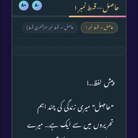
حاصل — قسط نمبر ۱
+A
-A
حاصل — قسط نمبر ۱
حاصل — قسط نمبر ۲ (آخری قسط)
پیش لفظ…!
”حاصِل” میری زندگی کی چند اہم
تحریروں میں سے ایک ہے… میرے