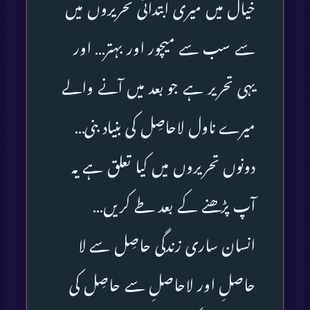
خیال میں میری ابتدائی تحریروں میں
سے سب سے میچور اور بہتر… اور
یہی تحریر ہے جو بعد میں آنے والے
میرے ناول لاحاصِل کی بنیاد بنی…
دونوں تحریروں میں کیا تعلق ہے یہ
آپ پڑھنے کے بعد طے کریں…
انسان ساری زندگی حاصِل سے لا
حاصلِ اور لاحاصلِ سے حاصِل کی