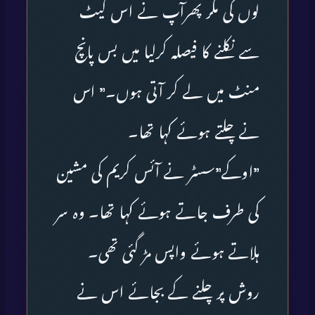
لوں گی مگر پھرآپ نے اس گیٹ
سے نکلنے کا فیصلہ کرلیا میں بس پانچ
منٹ میں لے کر آتی ہوں۔” اس
نے چلتے ہوئے کہا تھا۔
”اوکے”سسٹر نے آئس کریم کی مشین
کی طرف جاتے ہوئے کہا تھا۔ وہ سر
ہلاتے ہوئے واپس مڑ گئی تھی۔
روش پر چلنے کے بجائے اس نے