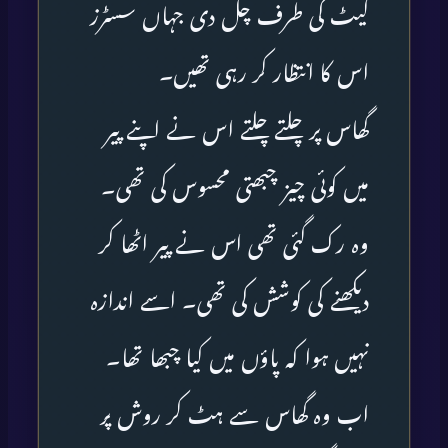
گیٹ کی طرف چل دی جہاں سسٹرز
اس کا انتظار کر رہی تھیں۔
گھاس پر چلتے چلتے اس نے اپنے پیر
میں کوئی چیز چبھتی محسوس کی تھی۔
وہ رک گئی تھی اس نے پیر اٹھا کر
دیکھنے کی کوشش کی تھی۔ اسے اندازہ
نہیں ہوا کہ پاؤں میں کیا چبھا تھا۔
اب وہ گھاس سے ہٹ کر روش پر