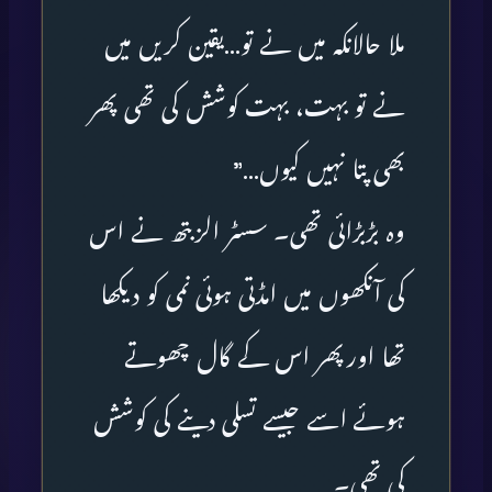
ملا حالانکہ میں نے تو…یقین کریں میں
نے تو بہت، بہت کوشش کی تھی پھر
بھی پتا نہیں کیوں…”
وہ بڑبڑائی تھی۔ سسٹر الزبتھ نے اس
کی آنکھوں میں امڈتی ہوئی نمی کو دیکھا
تھا اورپھر اس کے گال چھوتے
ہوئے اسے جیسے تسلی دینے کی کوشش
کی تھی۔