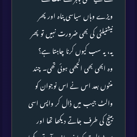
ویزے وہاں سیاسی پناہ اور پھر
نیشنیلٹی کی بھی ضرورت نہیں تو پھر
یہ، یہ سب کیوں کرنا چاہتا ہے؟
وہ ابھی بھی الجھی ہوئی تھی۔ چند
منٹوں بعد اس نے اس نوجوان کو
والٹ جیب میں ڈال کر واپس اسی
بینچ کی طرف جاتے دیکھا تھا اور