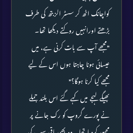
کواچانک اٹھ کر سسٹر الزبتھ کی طرف
بڑھتے اورانہیں روکتے دیکھا تھا۔
”مجھے آپ سے بات کرنی ہے، میں
عیسائی ہونا چاہتا ہوں اس کے لیے
مجھے کیا کرنا ہوگا؟”
بھیگے لہجے میں کہے گئے اس بلند جملے
نے پورے گروپ کو رک جانے پر
مجبور کردیا تھا۔ وہ بھی باقی سب کی