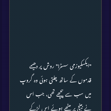
”ایکسکیوزمی سسٹر!” روش پر دھیمے
قدموں کے ساتھ چلتی ہوئی وہ گروپ
میں سب سے پیچھے تھی، جب اس
نے بینچ پر بیٹھے ہوئے اس لڑکے