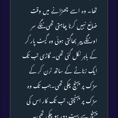
تھا۔ وہ اسے چھڑانے میں وقت
ضائع نہیں کرنا چاہتی تھی،ننگے سر
اورننگے پیر بھاگتی ہوئی وہ گیٹ پار کر
کے باہر نکل گئی تھی۔ گاڑی تب تک
ایک زناٹے کے ساتھ ٹرن کر کے
سڑک پر پہنچ چکی تھی۔جب تک وہ
سڑک پر پہنچتی، تب تک کار اس کی
پہنچ سے بہت دور ہو چکی تھی۔