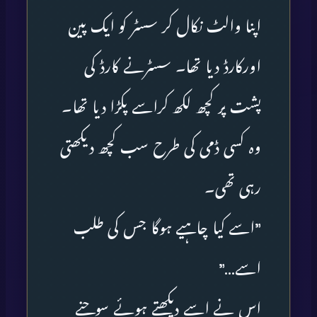
اپنا والٹ نکال کر سسٹر کو ایک پین
اورکارڈ دیا تھا۔ سسٹرنے کارڈ کی
پشت پر کچھ لکھ کراسے پکڑا دیا تھا۔
وہ کسی ڈمی کی طرح سب کچھ دیکھتی
رہی تھی۔
”اسے کیا چاہیے ہوگا جس کی طلب
اسے…”
اس نے اسے دیکھتے ہوئے سوچنے