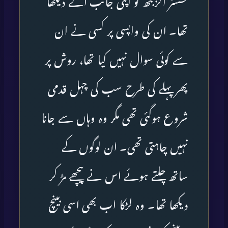
سسٹر الزبتھ کو اپنی جانب آتے دیکھا
تھا۔ ان کی واپسی پر کسی نے ان
سے کوئی سوال نہیں کیا تھا، روش پر
پھر پہلے کی طرح سب کی چہل قدمی
شروع ہوگئی تھی مگر وہ وہاں سے جانا
نہیں چاہتی تھی۔ ان لوگوں کے
ساتھ چلتے ہوئے اس نے پیچھے مڑ کر
دیکھا تھا۔ وہ لڑکا اب بھی اسی بینچ