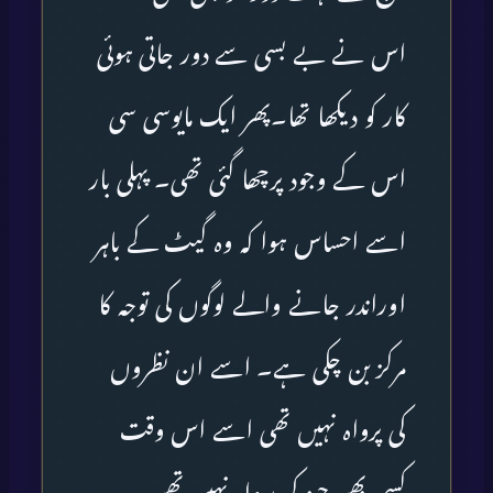
اس نے بے بسی سے دور جاتی ہوئی
کار کو دیکھا تھا۔پھر ایک مایوسی سی
اس کے وجود پرچھا گئی تھی۔ پہلی بار
اسے احساس ہوا کہ وہ گیٹ کے باہر
اوراندر جانے والے لوگوں کی توجہ کا
مرکز بن چکی ہے۔ اسے ان نظروں
کی پرواہ نہیں تھی اسے اس وقت