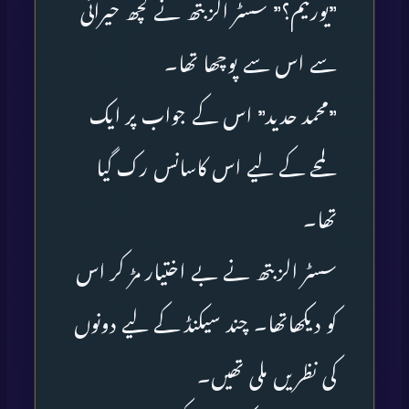
”یورنیم؟” سسٹر الزبتھ نے کچھ حیرانی
سے اس سے پوچھا تھا۔
”محمد حدید” اس کے جواب پر ایک
لمحے کے لیے اس کاسانس رک گیا
تھا۔
سسٹر الزبتھ نے بے اختیار مڑ کر اس
کو دیکھاتھا۔ چند سیکنڈ کے لیے دونوں
کی نظریں ملی تھیں۔