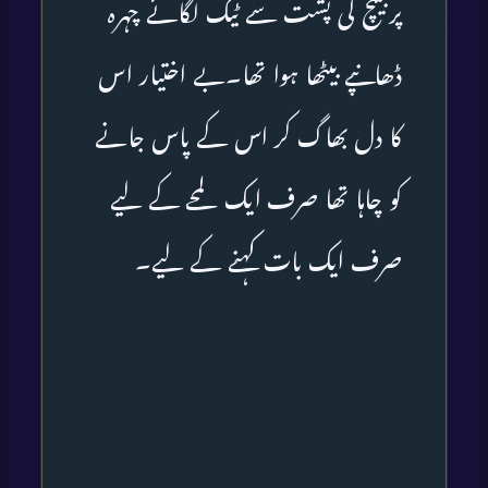
پربینچ کی پشت سے ٹیک لگائے چہرہ
ڈھانپے بیٹھا ہوا تھا۔بے اختیار اس
کا دل بھاگ کر اس کے پاس جانے
کو چاہا تھا صرف ایک لمحے کے لیے
صرف ایک بات کہنے کے لیے۔