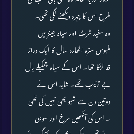
طرح اس کا چہرہ دیکھنے لگی تھی۔
وہ سفید شرٹ اور سیاہ جینز میں
ملبوس سترہ اٹھارہ سال کا ایک دراز
قد لڑکا تھا۔ اس کے سیاہ چمکیلے بال
بے ترتیب تھے۔ شاید اس نے
دوتین دن سے شیو بھی نہیں کی تھی
۔ اس کی آنکھیں سرخ اور سوجی