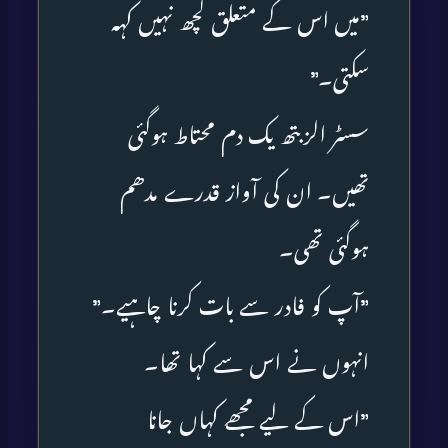
”میں اس کے متعلق کچھ نہیں کہہ
سکتی۔”
سسٹر الزبتھ یک دم محتاط ہوگئی
تھیں۔ ان کی آواز قدرے مدھم
ہوگئی تھی۔
”آپ کو فادر سے بات کرنا چاہیے۔”
انہوں نے اس سے کہا تھا۔
”اس کے لیے مجھے کہاں جانا