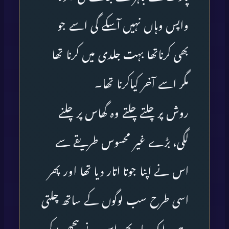
واپس وہاں نہیں آسکے گی اسے جو
بھی کرناتھا بہت جلدی میں کرنا تھا
مگر اسے آخر کیاکرنا تھا۔
روش پر چلتے چلتے وہ گھاس پر چلنے
لگی، بڑے غیر محسوس طریقے سے
اس نے اپنا جوتا اتار دیا تھا اور پھر
اسی طرح سب لوگوں کے ساتھ چلتی