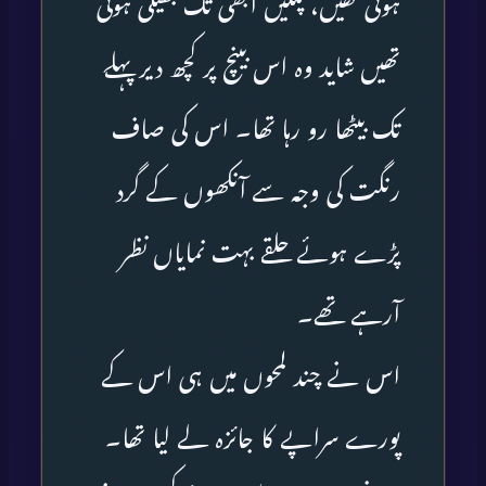
ہوئی تھیں، پلکیں ابھی تک بھیگی ہوئی
تھیں شاید وہ اس بینچ پر کچھ دیر پہلے
تک بیٹھا رو رہا تھا۔ اس کی صاف
رنگت کی وجہ سے آنکھوں کے گرد
پڑے ہوئے حلقے بہت نمایاں نظر
آرہے تھے۔
اس نے چند لمحوں میں ہی اس کے
پورے سراپے کا جائزہ لے لیا تھا۔