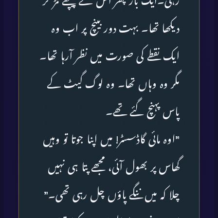
رہی۔ایک بار پھر اس نے پیچھے مڑ کر
دیکھا تھا۔ بہت دور بینچ پر اب وہ
ایک نقطے کی صورت میں نظر آرہا تھا۔
مگر وہ وہاں تھا۔ وہ لوگ گیٹ کے
پاس پہنچ گئے تھے۔
”اوہ مائی گاڈسسٹر! میں اپنا جوتا تو وہیں
گھاس پر بھول آئی، مجھے پتا ہی نہیں
چلا کہ میں ننگے پاؤں چل رہی تھی۔”