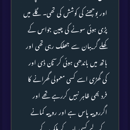
اور بوجھنے کی کوشش کی تھی۔ گلے میں
پڑی ہوئی سونے کی چین جواس کے
کھلے گریبان سے جھلک رہی تھی اور
ہاتھ میں باندھی ہوئی کرسچن ڈی اور
کی گھڑی اسے کسی معمولی گھرانے کا
فرد بھی ظاہر نہیں کررہے تھے اور
اگرروپیہ پاس ہے اور روپیہ کمانے
کے لیے کسی باہر کے ملک کے