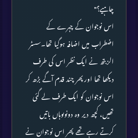
چاہیے؟”
اس نوجوان کے چہرے کے
اضطراب میں اضافہ ہوگیا تھا۔سسٹر
الزبتھ نے ایک نظر اس کی طرف
دیکھا تھا اورپھر چند قدم آگے بڑھ کر
اس نوجوان کو ایک طرف لے گئی
تھیں، کچھ دیر وہ دونوںوہاں باتیں
کرتے رہے تھے پھر اس نوجوان نے