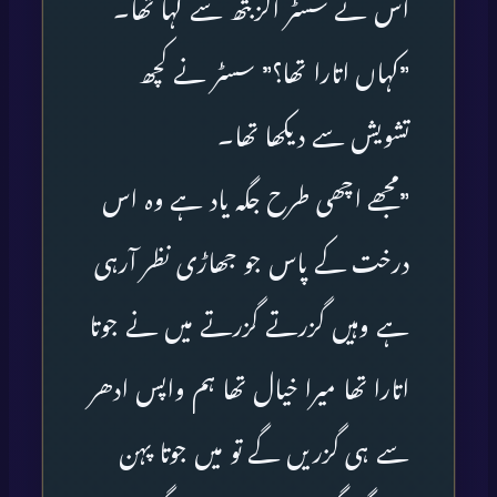
اس نے سسٹر الزبتھ سے کہا تھا۔
”کہاں اتارا تھا؟” سسٹر نے کچھ
تشویش سے دیکھا تھا۔
”مجھے اچھی طرح جگہ یاد ہے وہ اس
درخت کے پاس جو جھاڑی نظر آرہی
ہے وہیں گزرتے گزرتے میں نے جوتا
اتارا تھا میرا خیال تھا ہم واپس ادھر
سے ہی گزریں گے تو میں جوتا پہن