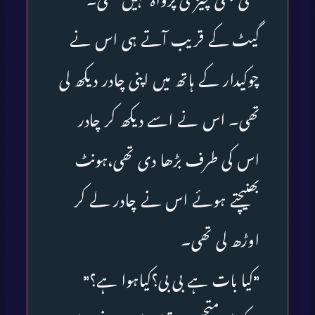
کسی بھی چیز کی پرواہ نہیں تھی۔
گیٹ کے قریب آتے ہی اس نے
چوکیدار کے ہاتھ میں اپنی چادر دیکھ لی
تھی۔ اس نے اسے دیکھ کر چادر
اس کی طرف بڑھا دی تھی،ہونٹ
بھنیچتے ہوئے اس نے چادر لے کر
اوڑھ لی تھی۔
”کیا بات ہے بی بی؟کیاہوا ہے؟”