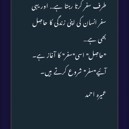
طرف سفر کرتا رہتا ہے… اور یہی
سفر انسان کی اپنی زندگی کا حاصِل
بھی ہے…
”حاصِل” اسی”سفر” کا آغاز ہے۔
آئیے”سفر” شروع کرتے ہیں۔
عمیرہ احمد