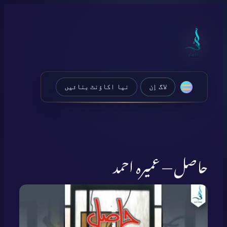
Skip
to
content
لاگ اِن
نیا اکاؤنٹ بنائیں
حاصل — عمیرہ احمد