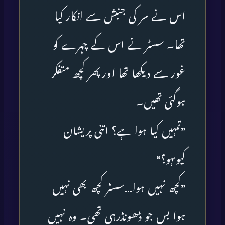
اس نے سر کی جنبش سے انکار کیا
تھا۔ سسٹر نے اس کے چہرے کو
غور سے دیکھا تھا اورپھر کچھ متفکر
ہوگئی تھیں۔
”تمہیں کیا ہوا ہے؟ اتنی پریشان
کیوںہو؟”
”کچھ نہیں ہوا…سسٹر کچھ بھی نہیں
ہوا بس جو ڈھونڈرہی تھی۔ وہ نہیں