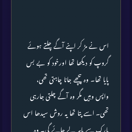
اس نے مڑ کر اپنے آگے چلتے ہوئے
گروپ کو دیکھا تھا اورخود کو بے بس
پایا تھا۔ وہ پیچھے جانا چاہتی تھی،
واپس وہیں مگر وہ آگے چلتی جارہی
تھی۔ اسے پتا تھا یہ روش سیدھا اس
پارک سے باہر لے جائے گی۔ وہ