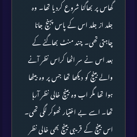
گھاس پر بھاگنا شروع کردیا تھا۔ وہ
جلد از جلد اس کے پاس پہنچ جانا
چاہتی تھی۔ چند منٹ بھاگنے کے
بعد اس نے سر اٹھا کراس نظر آنے
والے بینچ کو دیکھا تھا جس پر وہ بیٹھا
ہوا تھا مگر اب وہ بینچ خالی نظر آرہا
تھا۔ اسے بے اختیار ٹھوکر لگی تھی۔
اس بینچ کے قریبی بینچ بھی خالی نظر