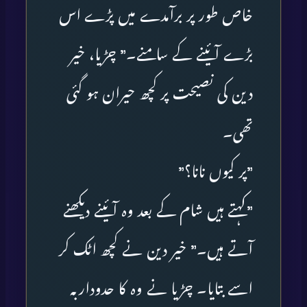
خاص طور پر برآمدے میں پڑے اس
بڑے آئینے کے سامنے۔” چڑیا، خیر
دین کی نصیحت پر کچھ حیران ہو گئی
تھی۔
”پر کیوں نانا؟”
”کہتے ہیں شام کے بعد وہ آئینے دیکھنے
آتے ہیں۔” خیر دین نے کچھ اٹک کر
اسے بتایا۔ چڑیا نے وہ کا حدوداربہ