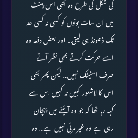
کی شکل کی طرح وہ بھی اس پینٹ
میں ان سات بونوں کو کسی نہ کسی حد
تک ڈھونڈ ہی لیتی… اور بعض دفعہ وہ
اسے حرکت کرتے بھی نظر آتے
صرف اسٹیٹک نہیں… لیکن پھر بھی
اس کا لاشعور کہیں نہ کہیں اس سے
کہہ رہا تھا کہ جو وہ آئینے میں پہچان
رہی ہے وہ غیر مرئی نہیں ہے… وہ