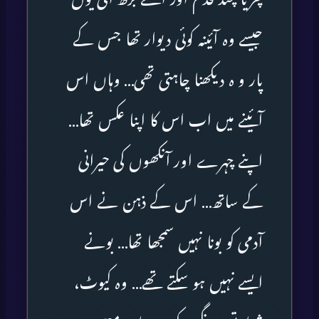
جیسے وہ آئینہ کوئی دیوار تھا جس کے
پار و ہ دیکھنا چاہتی تھی… وہاں اس
آئینے میں اب اس کا اپنا عکس تھا…
اپنے چہرے اور آنکھوں کی حیرانی
کے ساتھ… اس کے ذہن نے اس
آدمی کو بونا نہیں سمجھا تھا… بونے
ایسے نہیں ہو سکتے تھے… وہ کیوٹ،