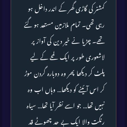
کمشنر کی گاڑی گھر کے اندر داخل ہو
رہی تھی۔ تمام ملازمین مستعد ہو گئے
تھے۔ چڑیا نے خیر دین کی آواز پر
لاشعوری طور پر ایک لمحے کے لیے
پلٹ کر دیکھا پھر وہ دوبارہ گردن موڑ
کر اس آئینے کو دیکھا… وہاں اب وہ
نہیں تھا… جو اسے نظر آیا تھا… سیاہ
رنگت والا ایک بے حد چھوٹے قد