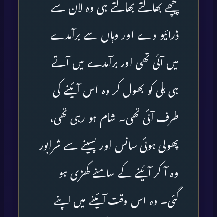
پیچھے بھاگتے بھاگتے ہی وہ لان سے
ڈرائیو وے اور وہاں سے برآمدے
میں آئی تھی اور برآمدے میں آتے
ہی بلی کو بھول کر وہ اس آئینے کی
طرف آئی تھی۔ شام ہو رہی تھی،
پھولی ہوئی سانس اور پسینے سے شرابور
وہ آ کر آئینے کے سامنے کھڑی ہو
گئی۔ وہ اس وقت آئینے میں اپنے