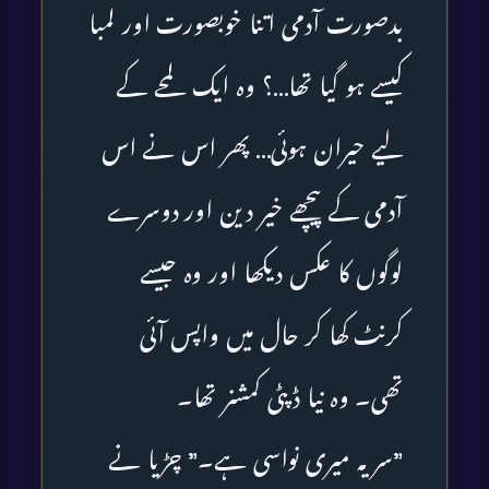
بدصورت آدمی اتنا خوبصورت اور لمبا
کیسے ہو گیا تھا…؟ وہ ایک لمحے کے
لیے حیران ہوئی… پھر اس نے اس
آدمی کے پیچھے خیر دین اور دوسرے
لوگوں کا عکس دیکھا اور وہ جیسے
کرنٹ کھا کر حال میں واپس آئی
تھی۔ وہ نیا ڈپٹی کمشنر تھا۔
”سر یہ میری نواسی ہے۔” چڑیا نے