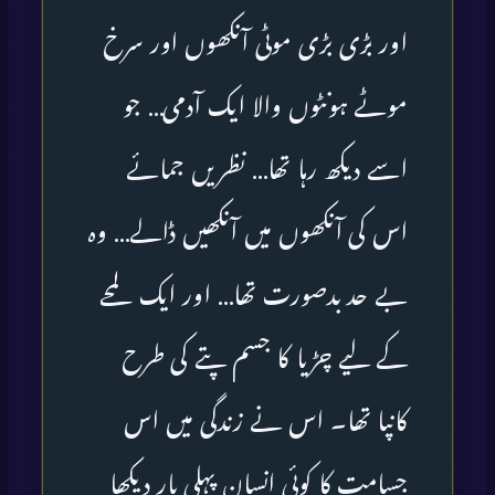
اور بڑی بڑی موٹی آنکھوں اور سرخ
موٹے ہونٹوں والا ایک آدمی… جو
اسے دیکھ رہا تھا… نظریں جمائے
اس کی آنکھوں میں آنکھیں ڈالے… وہ
بے حد بدصورت تھا… اور ایک لمحے
کے لیے چڑیا کا جسم پتے کی طرح
کانپا تھا۔ اس نے زندگی میں اس
جسامت کا کوئی انسان پہلی بار دیکھا