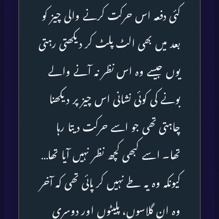
کئی دفعہ اس حرکت کرنے والی چیز کو
بعد میں بھی الٹ پلٹ کر دیکھتی رہتی
یوں جیسے وہ اس نظر نہ آنے والے
بونے کی کوئی نشانی اس چیز پر دیکھنا
چاہتی تھی جو اسے حرکت دیتا رہا
تھا۔ اسے کبھی کچھ نظر نہیں آیا تھا…
کیونکہ وہ یہ طے نہیں کر پائی تھی کہ آخر
وہ ان گلاسوں، پلیٹوں اور دوسری