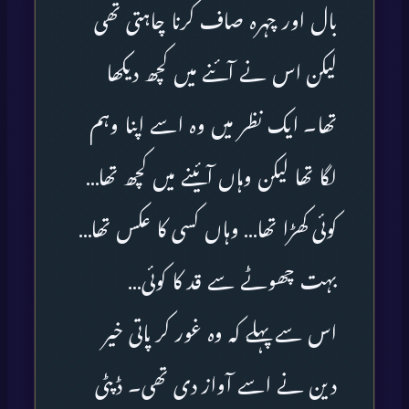
بال اور چہرہ صاف کرنا چاہتی تھی
لیکن اس نے آئنے میں کچھ دیکھا
تھا۔ ایک نظر میں وہ اسے اپنا وہم
لگا تھا لیکن وہاں آئینے میں کچھ تھا…
کوئی کھڑا تھا… وہاں کسی کا عکس تھا…
بہت چھوٹے سے قد کا کوئی…
اس سے پہلے کہ وہ غور کر پاتی خیر
دین نے اسے آواز دی تھی۔ ڈپٹی