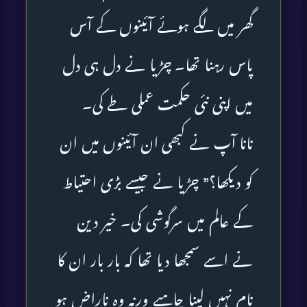
گھر میں لگے ہوئے آئینوں کے آس
پاس رہنا تھا۔ چڑیا نے دل ہی دل
میں اپنی نئی حکمت عملی طے کی۔
نانا آپ نے کبھی ان آئینوں میں ان
کو دیکھا؟” چڑیا نے جیسے بڑی احتیاط
کے عالم میں سرگوشی کی۔ خیر دین
نے اسے سمجھا دیا تھا کہ بار بار ان کا
نام نہیں لینا چاہیے ورنہ وہ ناراض ہو