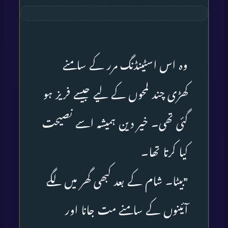
وہ اس اسٹینڈنگ مرر کے سامنے
کھڑی چند لمحوں کے لیے جیسے فریز ہو
گئی تھی۔ خیر دین ہمیشہ اسے نصیحت
کیا کرتا تھا۔
”بیٹا۔ شام کے بعد کبھی گھر میں لگے
آئینوں کے سامنے مت جانا اور