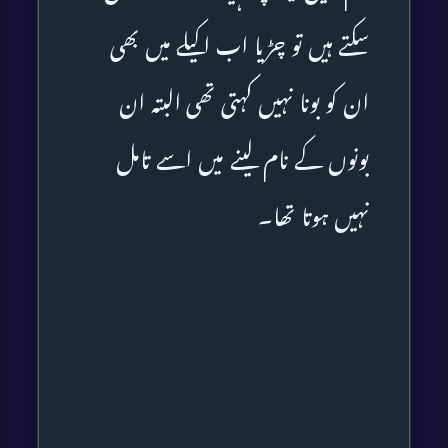
سکتے ہیں تو چڑیا اب اکیلے میں بھی
ان کو بونا نہیں کہتی تھی البتہ ان
بونوں کے نام لینے میں اسے تامل
نہیں ہوتا تھا۔