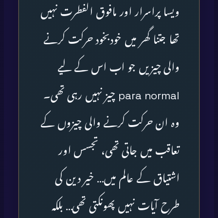
ویسا پراسرار اور مافوق الفطرت نہیں
تھا جتنا گھر میں خودبخود حرکت کرنے
والی چیزیں جو اب اس کے لیے
para normal چیز نہیں رہی تھی۔
وہ ان حرکت کرنے والی چیزوں کے
تعاقب میں جاتی تھی، تجسس اور
اشتیاق کے عالم میں… خیر دین کی
طرح آیات نہیں پھونکتی تھی… بلکہ