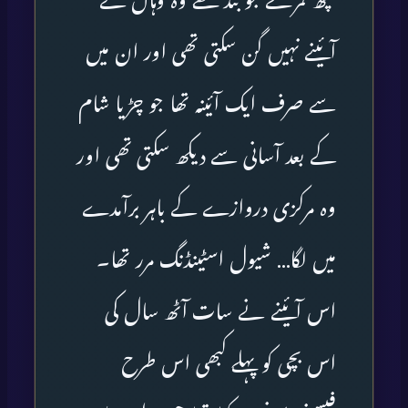
کچھ کمرے جو بند تھے وہ وہاں کے
آئینے نہیں گن سکتی تھی اور ان میں
سے صرف ایک آئینہ تھا جو چڑیا شام
کے بعد آسانی سے دیکھ سکتی تھی اور
وہ مرکزی دروازے کے باہر برآمدے
میں لگا… شیول اسٹینڈنگ مرر تھا۔
اس آئینے نے سات آٹھ سال کی
اس بچی کو پہلے کبھی اس طرح