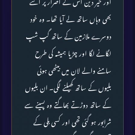
اور خیر دین اس کے اصرار پر اسے
بھی وہاں ساتھ لے آیا تھا۔ وہ خود
دوسرے ملازمین کے ساتھ گپ شپ
لگانے لگا اور چڑیا ہمیشہ کی طرح
سامنے والے لان میں بیٹھی ہوئی
بلیوں کے ساتھ کھیلنے لگی۔ ان بلیوں
کے ساتھ دوڑتے بھاگتے وہ پسینے سے
شرابور ہو گئی تھی اور کسی بلی کے