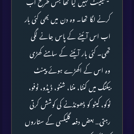
فیسینیٹ نہیں کیا تھا جس طرح اب
کرنے لگا تھا۔ وہ دن میں بھی کئی بار
اب اس آئینے کے پاس جانے لگی
تھی۔ کئی بار آئینے کے سامنے کھڑی
وہ اس کے اکھڑے ہوئے پینٹ
بیکنگ میں کنٹا، منٹا، شنٹو، ڈیڈو، ٹوفو،
ٹوکو، کیٹو کو ڈھونڈنے کی کوشش کرتی
رہتی… بعض دفعہ گلیکسی کے ستاروں