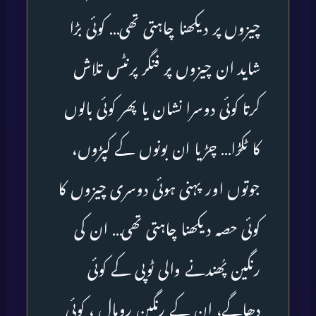
چیزوں پر دیکھنا چاہتی تھی… کوئی بڑا
شاید ان چیزوں پر فنگر پرنٹس تلاش
کرتا کوئی دوسرا نشان یا پھر کوئی بالوں
کا ٹکڑا… چڑیا ان بونوں کے کپڑوں،
جوتوں اور پہنی ہوئی دوسری چیزوں کا
کوئی حصہ دیکھنا چاہتی تھی… ان کی
رنگین پُھندنے والی ٹوپی کے کوئی
دھاگے، ان کے رنگین رومال ، کوئی