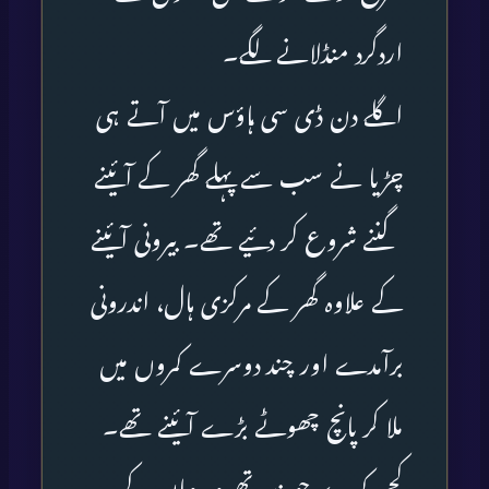
اردگرد منڈلانے لگے۔
اگلے دن ڈی سی ہاؤس میں آتے ہی
چڑیا نے سب سے پہلے گھر کے آئینے
گننے شروع کر دئیے تھے۔ بیرونی آئینے
کے علاوہ گھر کے مرکزی ہال، اندرونی
برآمدے اور چند دوسرے کمروں میں
ملا کر پانچ چھوٹے بڑے آئینے تھے۔