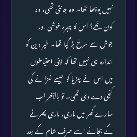
نہیں پوچھا تھا۔ وہ جانتی تھی، وہ
کون تھے؟ اس کا چہرہ خوشی اور
جوش سے سرخ پڑ گیا تھا۔ خیر دین کو
اندازہ ہی نہیں تھا کہ اپنی احتیاطوں
میں اس نے چڑیا کو جیسے خزانے کی
کنجی دے دی تھی۔ تو بالآخر اب
سارے گھر میں ماری، ماری پھرنے
کے بجائے اسے صرف شام کے بعد