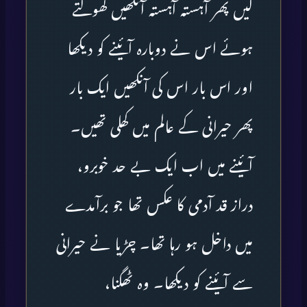
کیں پھر آہستہ آہستہ آنکھیں کھولتے
ہوئے اس نے دوبارہ آئینے کو دیکھا
اور اس بار اس کی آنکھیں ایک بار
پھر حیرانی کے عالم میں کھلی تھیں۔
آئینے میں اب ایک بے حد خوبرو،
دراز قد آدمی کا عکس تھا جو برآمدے
میں داخل ہو رہا تھا۔ چڑیا نے حیرانی
سے آئینے کو دیکھا۔ وہ ٹھگنا،