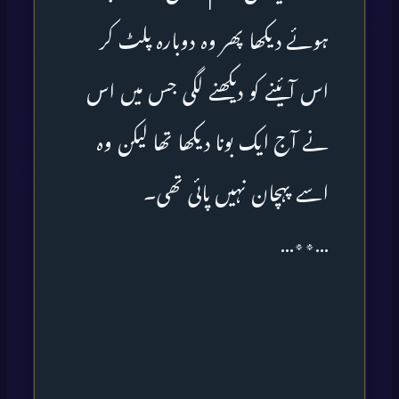
ہوئے دیکھا پھر وہ دوبارہ پلٹ کر
اس آئینے کو دیکھنے لگی جس میں اس
نے آج ایک بونا دیکھا تھا لیکن وہ
اسے پہچان نہیں پائی تھی۔
…٭٭…