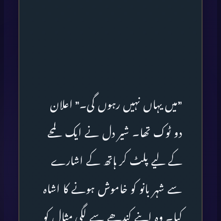
”میں یہاں نہیں رہوں گی۔” اعلان
دو ٹوک تھا۔ شیر دل نے ایک لمحے
کے لیے پلٹ کر ہاتھ کے اشارے
سے شہر بانو کو خاموش ہونے کا اشاہ
کیا۔ وہ اپنے کندھے سے لگی مثال کو