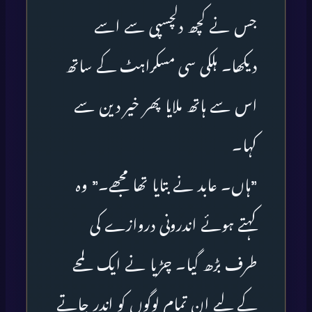
جس نے کچھ دلچسپی سے اسے
دیکھا۔ ہلکی سی مسکراہٹ کے ساتھ
اس سے ہاتھ ملایا پھر خیر دین سے
کہا۔
”ہاں۔ عابد نے بتایا تھا مجھے۔” وہ
کہتے ہوئے اندرونی دروازے کی
طرف بڑھ گیا۔ چڑیا نے ایک لمحے
کے لیے ان تمام لوگوں کو اندر جاتے