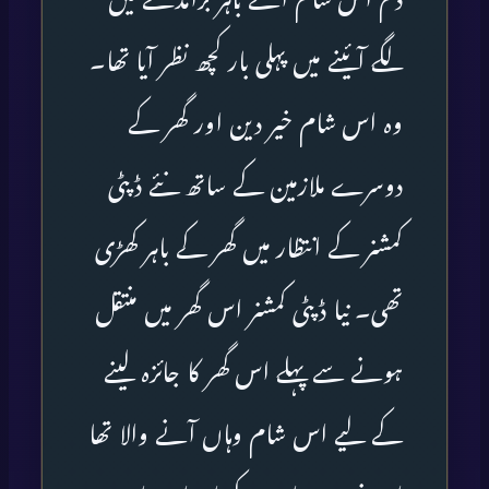
لگے آئینے میں پہلی بار کچھ نظر آیا تھا۔
وہ اس شام خیر دین اور گھر کے
دوسرے ملازمین کے ساتھ نئے ڈپٹی
کمشنر کے انتظار میں گھر کے باہر کھڑی
تھی۔ نیا ڈپٹی کمشنر اس گھر میں منتقل
ہونے سے پہلے اس گھر کا جائزہ لینے
کے لیے اس شام وہاں آنے والا تھا