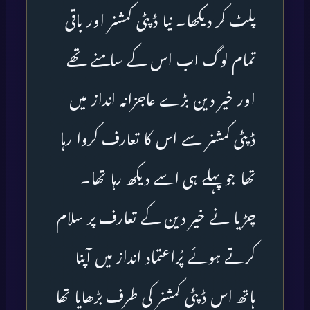
پلٹ کر دیکھا۔ نیا ڈپٹی کمشنر اور باقی
تمام لوگ اب اس کے سامنے تھے
اور خیر دین بڑے عاجزانہ انداز میں
ڈپٹی کمشنر سے اس کا تعارف کروا رہا
تھا جو پہلے ہی اسے دیکھ رہا تھا۔
چڑیا نے خیر دین کے تعارف پر سلام
کرتے ہوئے پُراعتماد انداز میں آپنا
ہاتھ اس ڈپٹی کمشنر کی طرف بڑھایا تھا