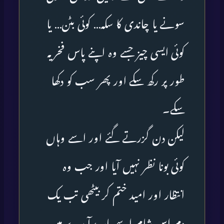
سونے یا چاندی کا سکہ… کوئی بٹن… یا
کوئی ایسی چیز جسے وہ اپنے پاس فخریہ
طور پر رکھ سکے اور پھر سب کو دکھا
سکے۔
لیکن دن گزرتے گئے اور اسے وہاں
کوئی بونا نظر نہیں آیا اور جب وہ
انتظار اور امید ختم کر بیٹھی تب یک
دم اس شام اسے باہر برآمدے میں