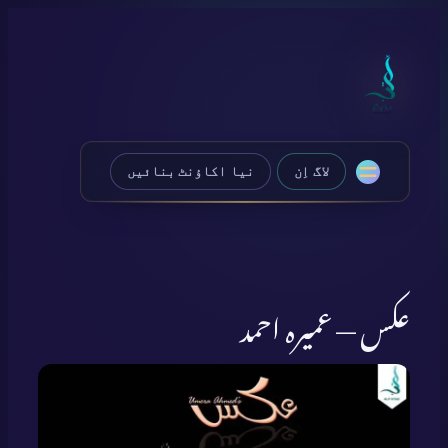
Skip
to
content
لاگ اِن
نیا اکاؤنٹ بنائیں
عکس — عمیرہ احمد