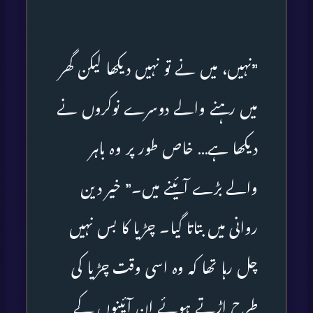
”نہیں، میں نے تو نہیں دیکھا لیکن گھر
میں رہنے والے دوسرے نوکروں نے
دیکھا ہے… خاص طور پر وہ باہر
والے بڑے آئینے میں۔” خیر دین
روانی میں بتاتا گیا۔ چڑیا کا بس نہیں
چل رہا تھا کہ وہ اسی وقت چڑیا کی
طرح اڑتے ہوئے ان آئینوں کے