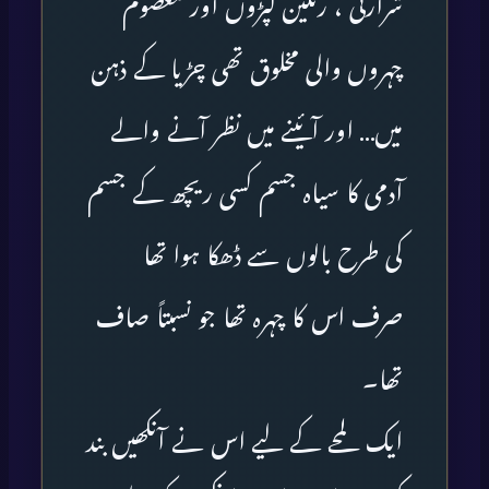
شرارتی ، رنگین کپڑوں اور معصوم
چہروں والی مخلوق تھی چڑیا کے ذہن
میں… اور آئینے میں نظر آنے والے
آدمی کا سیاہ جسم کسی ریچھ کے جسم
کی طرح بالوں سے ڈھکا ہوا تھا
صرف اس کا چہرہ تھا جو نسبتاً صاف
تھا۔
ایک لمحے کے لیے اس نے آنکھیں بند