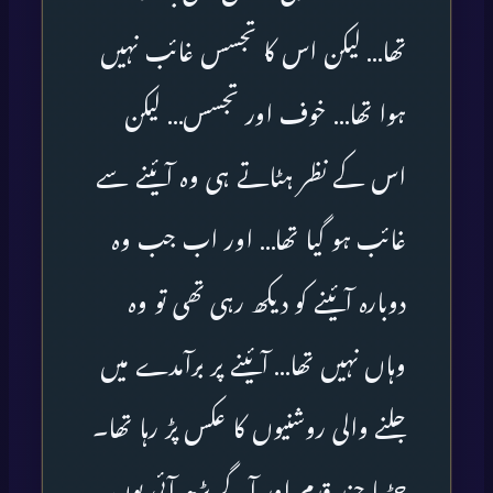
تھا… لیکن اس کا تجسس غائب نہیں
ہوا تھا… خوف اور تجسس… لیکن
اس کے نظر ہٹاتے ہی وہ آئینے سے
غائب ہو گیا تھا… اور اب جب وہ
دوبارہ آئینے کو دیکھ رہی تھی تو وہ
وہاں نہیں تھا… آئینے پر برآمدے میں
جلنے والی روشنیوں کا عکس پڑ رہا تھا۔
چڑیا چند قدم اور آگے بڑھ آئی یوں