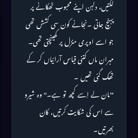
لگتیں، دلہن اپنے محبوب ٹھکانے پر
پہنچ جاتی ۔نجانے کون سی کشش تھی
جو اسے اوپری منزل پر کھینچتی تھی۔
مہران ماں کتنی قیاس آرائیاں کر کے
تھک گئی تھیں ۔
’’مان لے اِسے کچھ تو ہے۔‘‘ وہ شیرو
سے اس کی شکایت کرتیں، کان
بھرتیں۔