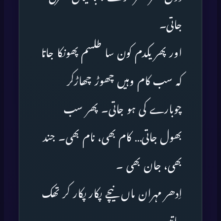
جاتی۔
اور پھر یکدم کون سا طلسم پھونکا جاتا
کہ سب کام وہیں چھوڑ چھاڑکر
چوبارے کی ہو جاتی۔ پھر سب
بھول جاتی… کام بھی، نام بھی۔ جند
بھی، جان بھی ۔
اِدھر مہران ماں نیچے پکار پکار کر تھک