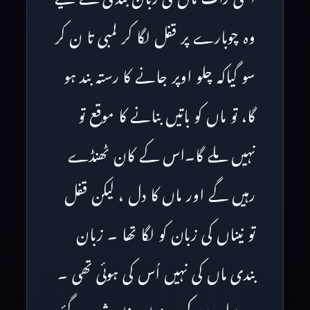
وہ چوبارے پر قفل لگا کر لمبی تا ن کر
سو گیاکہ چلو اوپر جانے کا رستہ بند ہو
گا، تو ماں کو باتیں بنانے کا موقع تو
نہیں ملے گا۔اس کے کان ٹھنڈے
رہیں گے اور ماں کا دل ، لیکن قفل
تو نیناں کی زبان کو لگا تھا ۔ زبان
بندی ماں کی نہیں اُس کی ہوئی تھی ۔