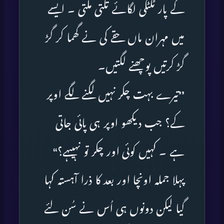
کے پار ٹکٹکی لگائے تکتی ملتی ۔ ایسے
میں مہران ماں حقے کی نے گھما کر گڑ
گڑ کرتیں پوچھنے لگتیں۔
’’تیرے بہت چکر نہیں لگنے لگے اوپر
کے؟ جب دیکھو اوپر ہی پائی جاتی
ہے ۔ کہیں کوئی اور چکر تو نہیںہے؟‘‘
پہلا جملہ اونچا اور بعد کا ذرا آہستہ کہا
گیا لیکن دونوں ہی اُس نے سُن لئے