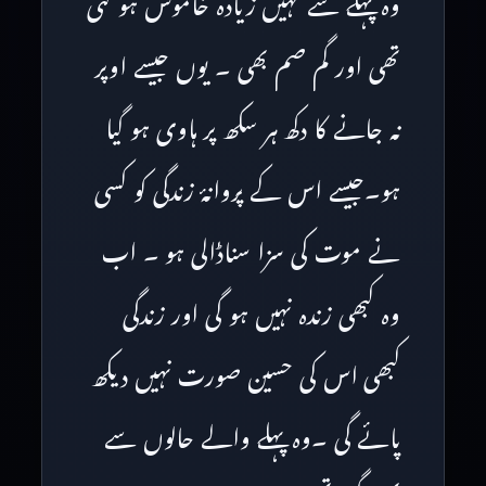
وہ پہلے سے کہیں زیادہ خاموش ہو گئی
تھی اور گم صم بھی ۔ یوں جیسے اوپر
نہ جانے کا دکھ ہر سکھ پر ہاوی ہو گیا
ہو۔جیسے اس کے پروانۂ زندگی کو کسی
نے موت کی سزا سناڈالی ہو ۔ اب
وہ کبھی زندہ نہیں ہو گی اور زندگی
کبھی اس کی حسین صورت نہیں دیکھ
پائے گی ۔وہ پہلے والے حالوں سے