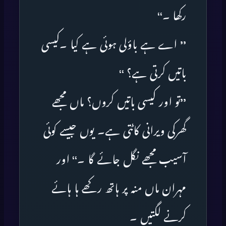
رکھا ۔‘‘
’’ اے ہے باؤلی ہوئی ہے کیا ۔کیسی
باتیں کرتی ہے؟ ‘‘
’’تو اور کیسی باتیں کروں؟ ماں مجھے
گھرکی ویرانی کاٹتی ہے۔ یوں جیسے کوئی
آسیب مجھے نگل جائے گا ۔‘‘ اور
مہران ماں منہ پر ہاتھ رکھے ہا ہائے
کرنے لگتیں ۔