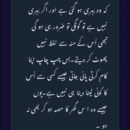
کہ وہ بہری ہو گئی ہے اور اگر بہری
نہیں ہے تو گونگی تو ضرور ہی ہو گی
تبھی اُس کے منہ سے لفظ نہیں
پھوٹ کر دیتے۔بس چپ چاپ اپنا
کام کرتی پائی جاتی جیسے کسی سے اُس
کا کوئی لینا دینا ہی نہیں ہے۔یوں
جیسے وہ ا س گھر کا حصہ ہو کر بھی نہ
ہو ۔