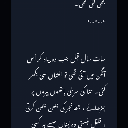
بھی گئی تھی۔
٭…٭…٭
سات سال قبل جب وہ بیاہ کر اُس
آنگن میں آئی تھی تو افشاں سی بکھر
گئی۔ حنا کی سرخی ہاتھوں پیروں پر
چڑھائے ، جھانجر کی چھن چھن کرتی
، قلقل ہنستی وہ نیناں جیسے ہر کسی