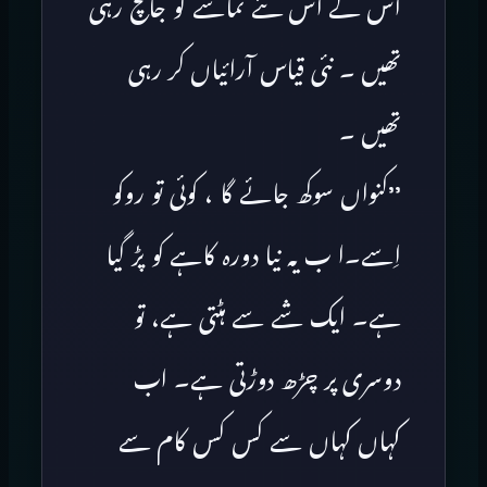
اس کے اس نئے تماشے کو جانچ رہی
تھیں ۔ نئی قیاس آرائیاں کر رہی
تھیں ۔
’’کنواں سوکھ جائے گا ، کوئی تو روکو
اِسے۔ا ب یہ نیا دورہ کاہے کو پڑ گیا
ہے۔ ایک شے سے ہٹتی ہے، تو
دوسری پر چڑھ دوڑتی ہے۔ اب
کہاں کہاں سے کس کس کام سے