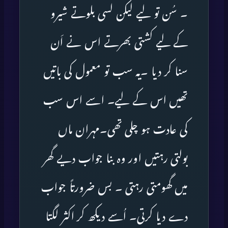
۔ سُن تو لیے لیکن لسی بلوتے شیرو
کے لیے کشتی بھرتے اس نے اَن
سنا کر دیا ۔یہ سب تو معمول کی باتیں
تھیں اس کے لیے۔ اسے اس سب
کی عادت ہو چلی تھی۔مہران ماں
بولتی رہتیں اور وہ بنا جواب دیے گھر
میں گھومتی رہتی ۔ بس ضرورتاً جواب
دے دیا کرتی۔ اُسے دیکھ کر اکثر لگتا