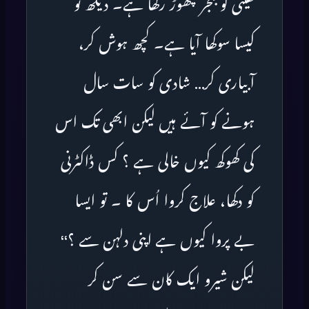
کھیتی کو بنجر چھوڑ رکھا ہے۔ دیکھ تو
کیسا سوکھا آیا ہے۔ کچھ ہوش کر،
آبیاری کر… شادی کو سات سال
ہونے کو آئے ہیں لیکن ابھی تک اس
کی کھوکھ کیوں خالی ہے ؟ کس ڈاکٹرنی
کو دکھا، علاج کروا اُس کا ۔ تو ایسا
بے پروا کیوں ہے اپنی دلہن سے ؟‘‘
لیکن شیرو ایک کان سے سن کر