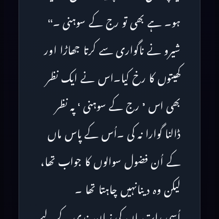
ہو۔ ہے بھی تو رج کے سوہنی ۔‘‘
شیرو نے ناگواری سے کرتا جھاڑا اور
کھیتوں کا رخ کیا۔اس نے ایک نظر
بھی اس ’ رج کے سوہنی ‘ پہ نظر
ڈالنا گوارا نہ کی ۔اُس کے پاس ماں
کے اُن فضول سوالوں کا جواب تھا،
لیکن وہ دینانہیں چاہتا تھا ۔
اُسی رات ماں کی زبان بندی کے لیے