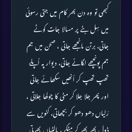
کبھی تو وہ دن بھر کام میں جتی رسوئی
میں سِل بٹے پر مسالا جات کوٹے
جاتی، برتن مانجھے جاتی ، صحن میں جم
جم پونچھے لگائے جاتی، دیوار پہ اُپلے
تھپ تھپ کر اُنھیں سکھائے جاتی
اور پھر جلا جلا کر مٹی کا چولھا جلاتی ،
رَلیاں دھو دھو کر بچھاتی، کنویں سے
ڈول بھر بھر کر مٹکے ، بالٹیاں بھرتی