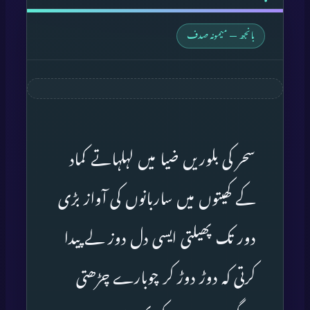
بانجھ — میمونہ صدف
سحر کی بلوریں ضیا میں لہلہاتے کماد
کے کھیتوں میں ساربانوں کی آواز بڑی
دور تک پھیلتی ایسی دل دوز لے پیدا
کرتی کہ دوڑ دوڑ کر چوبارے چڑھتی