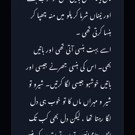
اور نیناں شرما کر پلو میں منہ چھپا کر
ہنسا کرتی تھی ۔
اسے بہت ہنسی آتی تھی اور باتیں
بھی۔ اس کی ہنسی جھرنے جیسی اور
باتیں خوشبو جیسی لگا کرتیں۔ شیرو تو
شیر و مہراں ماں کا تو خوب ہی دل
لگا رہتا تھا ، لیکن دل بھی کب تک