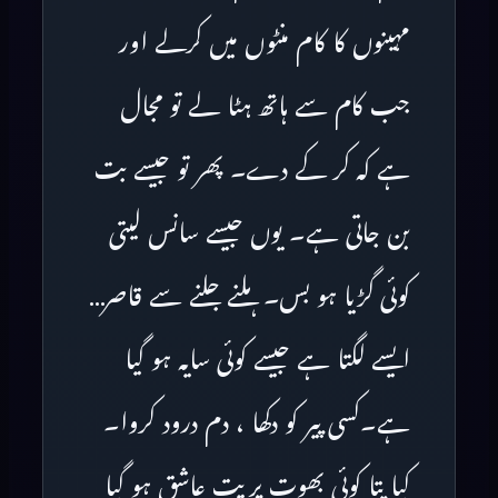
مہینوں کا کام منٹوں میں کرلے اور
جب کام سے ہاتھ ہٹا لے تو مجال
ہے کہ کر کے دے۔ پھر تو جیسے بت
بن جاتی ہے۔ یوں جیسے سانس لیتی
کوئی گڑیا ہو بس۔ ہلنے جلنے سے قاصر…
ایسے لگتا ہے جیسے کوئی سایہ ہو گیا
ہے۔کسی پیر کو دکھا ، دم درود کروا۔
کیا پتا کوئی بھوت پریت عاشق ہو گیا