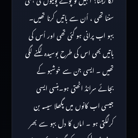
لگا رہتا؟ انہیں تو پوتے پوتیوں کی ہنسی
سننا تھی ، اُن سے باتیں کرنا تھیں۔
بہو اب پرانی ہو گئی تھی اور اُس کی
باتیں بھی اس کی طرح بوسیدہ لگنے لگی
تھیں ۔ ایسی جن سے خوشبو کے
بجائے سرانڈ اٹھتی ہو۔ہنسی ایسی
جیسی اب کانوں میں پگھلا سیسہ بن
کرلگتی ہو ۔ اماں کا دل بہو سے بھر