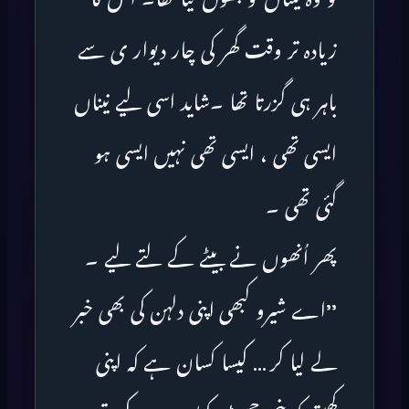
زیادہ تر وقت گھر کی چار دیوار ی سے
باہر ہی گزرتا تھا ۔شاید اسی لیے نیناں
ایسی تھی ، ایسی تھی نہیں ایسی ہو
گئی تھی ۔
پھر اُنھوں نے بیٹے کے لتے لیے ۔
’’اے شیرو کبھی اپنی دلہن کی بھی خبر
لے لیا کر … کیسا کسان ہے کہ اپنی