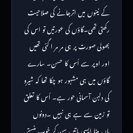
کے نینوں میں اترجانے کی صلاحیت
رکھتی تھی۔گاؤں کی عورتیں تو اس کی
بھولی صورت پر ہی مر مر ا گئی تھیں
اور اوپر سے اُس کا حسن۔ سارے
گاؤں میں ہی مشہور ہو چکا تھا کہ شیرو
کی دلہن آسمانی حور ہے۔ اُس کا تعلق
تو زمین سے ہے ہی نہیں ۔دونوں
ماں بیٹا ایسی باتیں سن کر خوب ہنستے