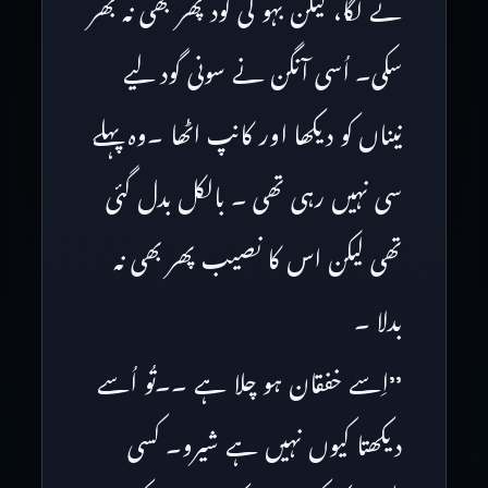
نے لگا، لیکن بہو کی گود پھر بھی نہ بھر
سکی۔ اُسی آنگن نے سونی گود لیے
نیناں کو دیکھا اور کانپ اٹھا ۔وہ پہلے
سی نہیں رہی تھی ۔ بالکل بدل گئی
تھی لیکن اس کا نصیب پھر بھی نہ
بدلا ۔
’’اِسے خفقان ہو چلا ہے ۔۔تُو اُسے
دیکھتا کیوں نہیں ہے شیرو۔ کسی