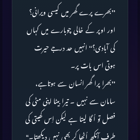
’’بھرے پرے گھر میں کیسی ویرانی؟
اور اوپر کے خالی چوبارے میں کہاں
کی آبادی؟‘‘ انہیں حد درجے حیرت
ہوتی اس بات پر۔
’’بھرا پرا گھر انسان سے ہوتاہے،
سامان سے نہیں ۔ تیرا بیٹا اپنی مٹی کی
فصل تو اُگا لیتا ہے لیکن اِس کھیتی کی
طرف آنکھ اُٹھا کر بھی نہیں دیکھتا۔‘‘