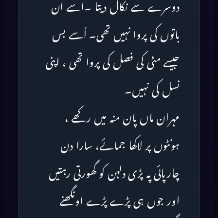
دوسرے سے نکال دیتا ۔اسے ان
باتوں کی پروا نہیں تھی۔ اُسے بس
جیسے مٹی کی فصل کی پروا تھی ، اپنی
نسل کی نہیں۔
مہران ماں پان منہ میں رکھے ،
ہونٹوں پر لاکھا جمائے، سارا دن
چارپائی پہ پڑی دلہن کو گھورتی رہتیں
اور جوں ہی پڑے پڑے اونگھنے