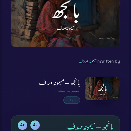
Written by
in
میمونہ صدف
بانجھ — میمونہ صدف
میمونہ صدف
۱ باب
بانجھ — میمونہ صدف
+A
-A