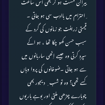
بیراگن مست ہو کر بھی اس ساعت
ِ احترام میں باادب سی ہو جاتی ۔
قیمتی زربفت جو زمانوں کی گرد کے
سبب حسن کھو چکا تھا ، ہو اکے
سپرد کرتی وہ جیسے اِنھی ساربانوں میں
سے ہو جاتی ۔ضوخانوں کی پروا وہاں
کسے تھی؟ وہ تو شب ِ دیجور بھی
چوبارے چڑھی ملتی اور بوہے باریوں