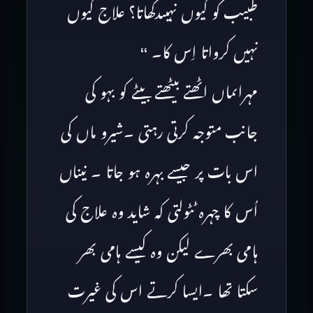
طبیب کو کیوں نہیںدکھاتا؟ علاج کیوں
نہیں کرواتا اِس کا۔ ‘‘
مہراںماں اٹھتے بیٹھتے بیٹے کو بہو کی
جانب متوجہ کرتی رہتی ۔شیرو ماں کی
اس بات پر جیسے بہرہ ہو جاتا ۔ نیناں
اُس کا چہرہ ٹٹولتی کہ شاید وہ علاج کی
ہامی بھرے لیکن وہ کیسے ہامی بھر
سکتا تھا ۔ایسا کرتے اس کی غیرت