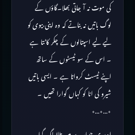
کی موت نہ آ جاتی بھلا۔گاؤں کے
لوگ باتیں نہ بناتے کہ وہ اپنی بیوی کو
لیے لیے اسپتالوں کے چکر کاٹتا ہے
۔ اس کے سو ٹیسٹوں کے ساتھ
اپنے ٹیسٹ کرواتا ہے ۔ ایسی باتیں
شیرو کی انا کو کہاں گوارا تھیں ۔
٭…٭…٭
اوپر ی چوبارے میں تالا لگ گیا