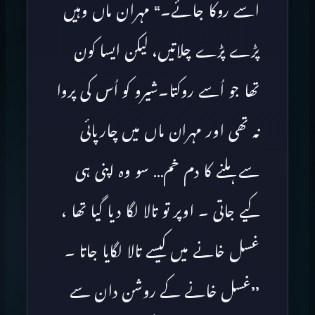
اسے روکا جائے۔‘‘ مہران ماں وہیں
پڑے پڑے چلاتیں، لیکن ایسا کون
تھا جو اُسے روکتا۔شیرو کو اُس کی پروا
نہ تھی اور مہران ماں میں چارپائی
سے ہلنے کا دم خم… سو وہ اپنی ہی
کیے جاتی ۔ اوپر تو تالا لگا دیا گیا تھا ،
غسل خانے میں کیسے تالا لگایا جاتا ۔
’’غسل خانے کے روشن دان سے