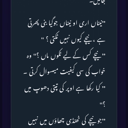
جاتیں۔
’’نیناں اری او نیناں جوگیا بنی پھرتی
ہے ، نیچے کیوں نہیں ٹکتی ؟ ‘‘
’’ نیچے کس کے لیے ٹکوں ماں ؟‘‘ وہ
خواب کی سی کیفیت میںسوال کرتی ۔
’’ کیا رکھا ہے اوپر کی تپتی دھوپ میں
؟‘‘
’’جو نیچے کی ٹھنڈی چھاؤں میں نہیں