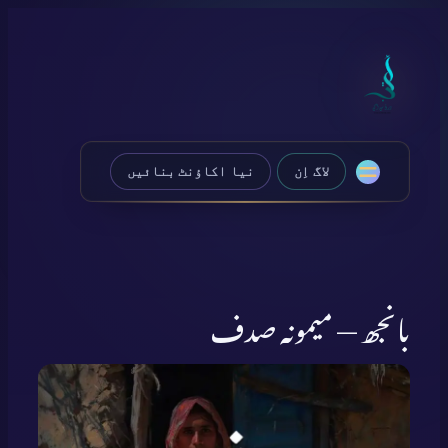
Skip
to
content
لاگ اِن
نیا اکاؤنٹ بنائیں
بانجھ — میمونہ صدف