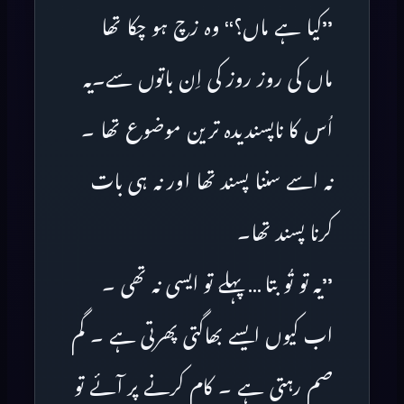
’’کیا ہے ماں؟‘‘ وہ زچ ہو چکا تھا
ماں کی روز روز کی اِن باتوں سے۔یہ
اُس کا ناپسندیدہ ترین موضوع تھا ۔
نہ اسے سننا پسند تھا اور نہ ہی بات
کرنا پسند تھا۔
’’یہ تو تُو بتا … پہلے تو ایسی نہ تھی ۔
اب کیوں ایسے بھاگتی پھرتی ہے ۔ گم
صم رہتی ہے ۔ کام کرنے پر آئے تو