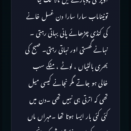
تونیناںاب سارا سارا دن غسل خانے
کی کنڈی چڑھائے پانی بہاتی رہتی ۔
نہانے گھستی اور نہاتی رہتی۔ صبح کی
بھری بالٹیاں ، لوٹے ، مٹکے سب
خالی ہو جاتے مگر نجانے کیسی میل
تھی کہ اترتی ہی نہیں تھی ۔دن میں
کئی کئی بار ایسا ہوتا تھا ۔مہراں ماں