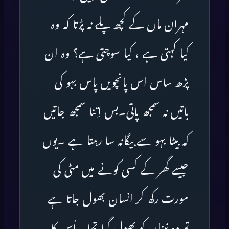
مہران ماں کے کچھ پلے نہ پڑتا کہ وہ
کیا کہتی ہے ، کیا سوچتی ہے؟ وہ ان
پڑھ ساس اس پانچویں پاس بہو کی
باتیں نہ سمجھ پاتی۔بس اِتنا سمجھ جاتیں
کہ بیٹا بہو سے بیگانہ سا رہتا ہے ۔یوں
جیسے گھر کے کسی کونے میں مٹی کی
مورت رکھ کر انسان بھول جاتا ہے
تو وہ نیناں کو بھول گیا تھا۔ اُس کا