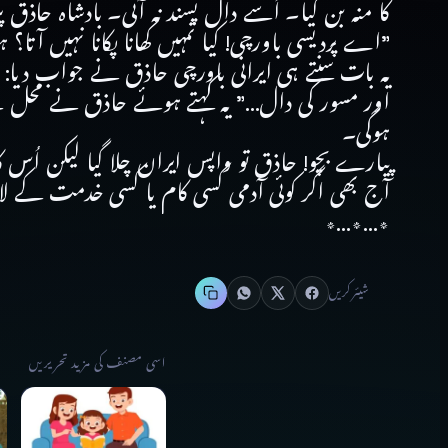
کا منہ بن گیا۔ اُسے دال پسند نہ آئی۔ بادشاہ حاذق پ
”اے پردیسی باورچی! کیا تمہیں کھانا پکانا نہیں آتا؟ ہ
یہ بات سنتے ہی ایرانی باورچی حاذق نے جواب دیا: ”ب
اور مسور کی دال…” یہ کہتے ہوئے حاذق نے محل سے ا
ہوگی۔
پیارے بچو! حاذق تو واپس ایران چلا گیا لیکن اُس کا
آج بھی اگر کوئی آدمی کسی کام یا کسی خدمت کے ل
٭…٭…٭
شیئر کریں
اسی مصنف کی مزید تحریریں