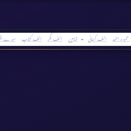
عمیرہ احمد
الف کہانی
شاہین
الف نگر
الف کتاب
میرے اق