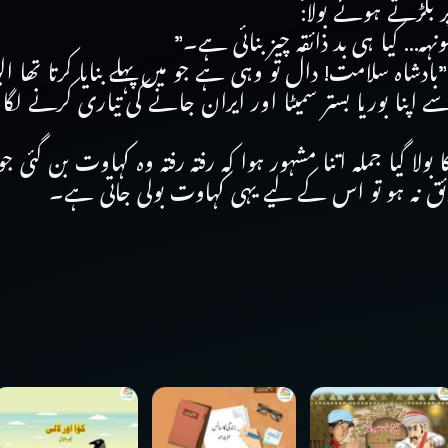
ر بگڑتے ہوئے بولا:
ونہہ… کیا ہی بد ذائقہ چیز بنائی ہے۔”
ادشاہ سلامت! دال تو وہی ہے جو میں پہلے بنایا کرتا تھا ال
پنا بوریا بستر سمیٹا اور ایران جانے کی تیاری کرنے لگا
 بولا گیا جملہ اتنا مشہور ہوا کہ رفتہ رفتہ وہ کہاوت بن گئ
ائق نہ ہو تو اس کے لیے یہی کہاوت بولی جاتی ہے۔