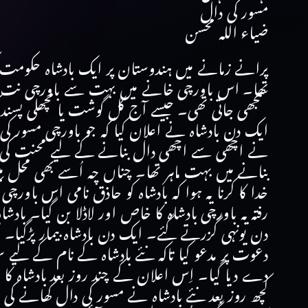
مسور کی دال
ضیاء اللہ محسن
پرانے زمانے میں ہندوستان پر ایک بادشاہ حکومت ک
تھا۔ اس باورچی خانے میں بہت سے باورچی نت نئے
سمجھی جاتی تھی۔ جیسے آج کل گوشت یا مچھلی پسند 
ایک دن بادشاہ نے اعلان کیا کہ جو باورچی مسور 
نے اچھی سے اچھی دال بنانے کے لیے محنت کی لیکن ب
بنانے میں بہت ماہر تھا۔ چناں چہ اُسے بھی محل 
خدا کا کرنا یہ ہوا کہ بادشاہ کو حاذق نامی اس باورچ
رفتہ یہ باورچی بادشاہ کا خاص اور لاڈلا بن گیا۔ بادش
دن یونہی گزرتے گئے۔ ایک دن بادشاہ بیمار پڑگیا۔
دعوت پر مدعو کیا تاکہ نئے بادشاہ کے نام کے لیے سو
دے دیا گیا۔ اِس اعلان کے چند روز بعد بادشاہ کا ا
کچھ روز بعد نئے بادشاہ نے مسور کی دال کھانے کی 