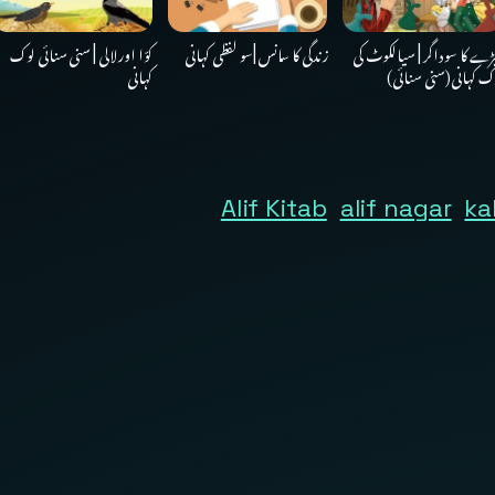
ڑے کا سوداگر | سیالکوٹ کی
زندگی کا سانس |سو لفظی کہانی
کوّا اور لالی | سنی سنائی لوک
ک کہانی(سنی سنائی)
کہانی
Alif Kitab
alif nagar
ka