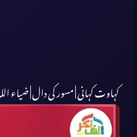
کہاوت کہانی | مسور کی دال | ضیاء الل