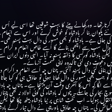
رتا تھا۔ وہ کھانے پینے کا بہت شوقین تھا اسی لیے اُس ن
 پکوان بنا کر بادشاہ کو خوش کرتے اور اس سے انعام ل
کی جاتی ہے۔ بادشاہ کو بھی مسور کی دال بہت پسند تھی۔
کی دال سب سے اچھی بنائے گا اُسے خاص انعام و کرام سے
ادشاہ کو کسی کا ذائقہ پسند نہ آیا۔ انہی دنوں ایران سے 
میں دعوت دی گئی تاکہ وہ اپنی قسمت آزمائے۔
ی کی بنائی گئی دال پسند آگئی۔ چناں چہ اُسے انعام و اکرام
اہ کو جب بھی مسور کی دال کھانا ہوتی تو حاذق ہی کو کہا جاتا
 اُسے لگا کہ اُس کا آخری وقت آن پہنچا ہے۔ چناں چہ باد
چ بچار کی جاسکے۔ چوں کہ بادشاہ کی کوئی اولاد نہ تھی چناں
نتقال ہوگیا۔ اب تختِ شاہی پر نیا بادشاہ بیٹھ چکا تھا لی
فرمائش کی۔ چناں چہ حاذق باورچی نے دال تیار کرکے بادش