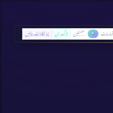
تباسات
مصنفین
لاگ اِن
نیا اکاؤنٹ بنائیں