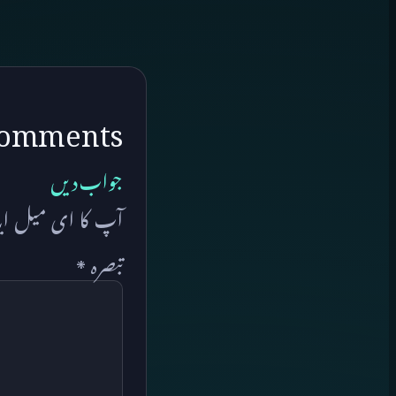
omments
جواب دیں
آپ کا ای میل ایڈ
تبصرہ
*