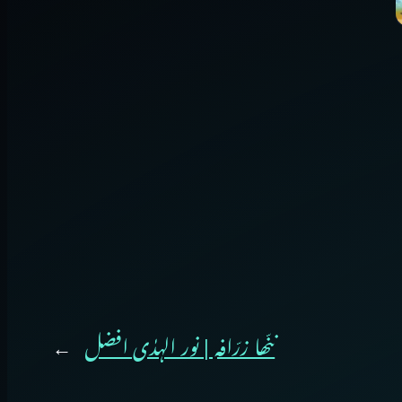
ننّھا زرّافہ | نور الہدٰی افضل
→