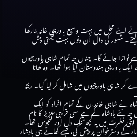
ے اپنے محل میں بہت وسیع باورچی خانہ بنارکھا
یتے۔ مسور کی دال اُن دنوں بہت قیمتی ڈش
 نوازا جائے گا۔ چناں چہ تمام شاہی باورچیوں
ایک باورچی ہندوستان آیا ہوا تھا۔ وہ کھانا
 دے کر شاہی باورچیوں میں شامل کر لیا گیا۔ رفتہ
۔
شاہ نے شاہی خاندان کے تمام افراد کو ایک
 چہ نئے بادشاہ کے لیے کسی قریبی عزیز کا نام
کن اپنی فطرت میں یہ کچھ تنگ دل اور کنجوس تھا۔
اہ کے دسترخوان پر پیش کی، جسے کھاتے ہی بادشاہ