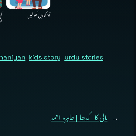
آؤ کتابیں کھولیں
کپ
لو
haniyan
kids story
urdu stories
←
مالی کا گدھا | طاہرہ احمد