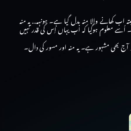
بتہ اب کھانے والا منہ بدل گیا ہے۔ ہونہہ… یہ منہ
۔ اُسے معلوم ہوگیا کہ اب یہاں اِس کی قدر نہیں
ی جو آج بھی مشہور ہے۔ یہ منہ اور مسور کی دال۔