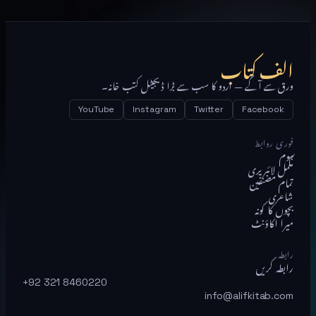
الف کتاب
ورق سے آگے — اردو کا سب سے بڑا ڈیجیٹل کتب خانہ۔
YouTube
Instagram
Twitter
Facebook
فوری روابط
ہوم
مکمل لائبریری
تمام مصنفین
شاعری
بچوں کا کونہ
میرا اکاؤنٹ
رابطہ
رابطہ کریں
+92 321 8460220
info@alifkitab.com