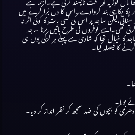
تھا ماں فوزیہ کو سخت ناپسند کرتی ہے۔اسما سے
کر پکا پکا ہی بند کروادے۔اس کا دل بُرا کرنے میں
اتی،لیکن ساجد پر اس کی کسی بات کا کوئی اثر نہ
رتی تھی۔اسے لوفروں کی طرح باتیں کرتا ساجد
جد کا خیال تھا کہ شادی سے پہلے ہر لڑکی یوں ہی
ے کا فیصلہ کیا۔
ھا۔
ے بولا۔
ی کو بچوں کی ضد سمجھ کر نظر انداز کر دیا۔