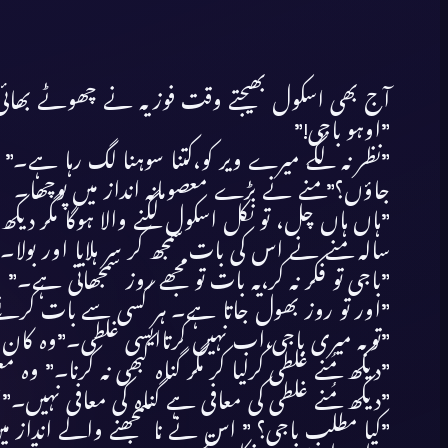
آج بھی اسکول بھیجتے وقت فوزیہ نے چھوٹے بھائی کو ک
”اوہو باجی!”
”نظر نہ لگے میرے ویر کو،کتنا سوہنا لگ رہا ہے۔” 
جاؤں؟”منے نے بڑے معصومانہ انداز میں پوچھا۔
”ہاں ہاں چل، تو نکل اسکول لگنے والا ہوگا مگر دیک
سالہ منے نے اس کی بات سمجھ کر سر ہلایا اور بولا۔
”باجی تو فکر نہ کر،یہ بات تو مجھے روز سمجھاتی ہے۔”
”اور تو روز بھول جاتا ہے۔ ہر کسی سے بات کرن
”توبہ میری باجی،اب نہیں کرتاایسی غلطی۔”وہ کان 
”دیکھ مُنے غلطی کرلیا کر مگر گناہ کبھی نہ کرنا۔” 
”دیکھ مُنے غلطی کی معافی ہے گناہ کی معافی نہیں
”کیا مطلب باجی؟ ” اس نے ناسمجھنے والے انداز می