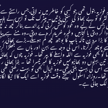
وزیہ بتول تھی جو کسی کو خاطر میں نہ لاتی،جس راستے سے 
ہ اکثر کو تو بے بھاؤ کی سُننی پڑتیں۔ میٹرک تک تو اس کے 
س کے لیے وہ خود کوشش کرتی کہ پراندے بناکر کچھ نہ کچھ 
ر دیتی یا کتابیں وغیرہ خرید کر دے دیتی۔وہ منے سے پی
ھر کا بڑا مرد بن تاکہ باپ کا بوجھ کچھ کم ہوسکے۔بڑے بھائ
ی سے پوچھ کرکرتا، اس کی وجہ سے بہن اور ماں سے جھگڑا ک
ما کو بھی فوزیہ سے اللہ واسطے کا بیر تھا۔ فوزیہ چوں کہ ب
ن بہنوں دو بھائیوںمیں فوزیہ کا نمبر تیسرا تھا ۔ بڑا بھائی رحی
سے اس کی بہت بنتی تھی۔وہ خیال بھی تو بہت رکھتی تھی 
روزانہ اسکول بھیجتے وقت فوزیہ اسے ایک کالا ٹیکا لگانا 
لگ جاتی ہے۔