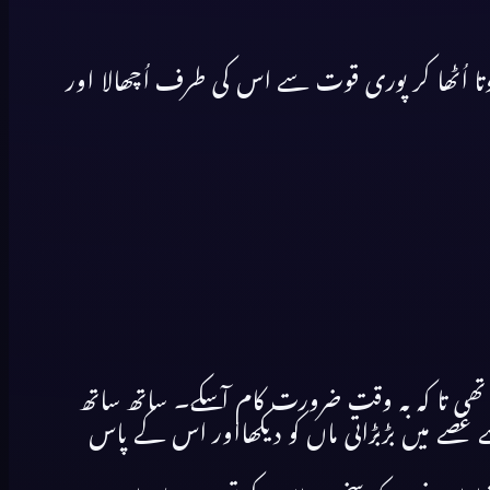
 اُٹھا کر پوری قوت سے اس کی طرف اُچھالا اور
 تھی تا کہ بہ وقت ضرورت کام آسکے۔ ساتھ ساتھ
غصے میں بڑبڑاتی ماں کو دیکھااور اس کے پاس