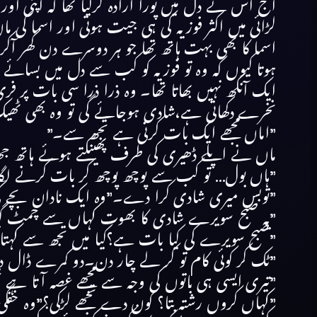
آج اس نے دل میں پورا ارادہ کرلیا تھا کہ اپنی او
لڑائی میں اکثر فوزیہ کی ہی جیت ہوتی اور اسما کی م
اسما کا بھی بہت ہاتھ تھا جو ہر دوسرے دن گھر آکر
ہوتا کیوں کہ وہ تو فوزیہ کو کب سے دل میں بسائے
ایک آنکھ نہیں بھاتا تھا۔ وہ ذرا ذرا سی بات پر فر
نخرے دکھاتی ہے،شادی ہوجائے گی تو وہ بھی ٹھی
”اماں مجھے ایک بات کرنی ہے تجھ سے۔”
ماں نے اپلے ڈھیری کی طرف پھینکتے ہوئے ہاتھ 
”ہاں بول… تو کب سے پوچھ پوچھ کر بات کرنے لگا
”توبس میری شادی کرا دے۔”وہ ایک نادان بچے کی طرح
”یہ صبح سویرے شادی کا بھوت کہاں سے چمٹ گیا
”صبح سویرے کی کیا بات ہے؟کیا میں تجھ سے کہتا 
”ٹک کر کوئی کام تو کر لے چار دن۔دو کمرے ڈال د
”تیری ایسی ہی باتوں کی وجہ سے مجھے غصہ آتا ہے ت
”کہاں کروں رشتہ بتا؟ کون دے تجھے لڑکی؟”وہ خفگ