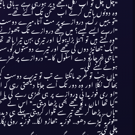
”چل چل تو اب نکل،تجھے دیر ہورہی ہے ۔باقی باتی
وہ دونوں باتیں کرتے اب صحن تک آگئے تھے۔
”تو یہیں رک، دروازے پر مت آنا،میرے دوست م
”ارے ایسے کیسے؟ میں تجھے دروازے تک چھوڑنے
”وہ کہتے ہیں تو اتنا بڑا ہوگیا اور تیری بہن تیرا 
”ایک جھانپڑ دوں گی تجھے اور تیرے دوستوں کو،
”باجی خرچا تو دے اسکول کا۔” دروازے پر کھڑے 
ہوئے کہنے لگی۔
”ہاں جب تو خرچہ مانگتا ہے تب تو تیرے دوست کچھ ن
بھاگ نکلا اور وہ دور تک اسے جاتا دیکھتی رہی کہ ا
”او ری فوزیہ! نی دروازے پر ہی کھڑی رہے گی یا اند
”کیا تھا اماں ، تُو مجھے بھی پڑھا دیتی۔” اس نے صح
”ہاں… پڑھا کر تجھے تیر سے تلوار کردیتی۔پہلے ہ
”فوزیہ کپڑے دھو… فوزیہ جھاڑو لگا… فوزیہ روٹی پ
چلی گئی۔