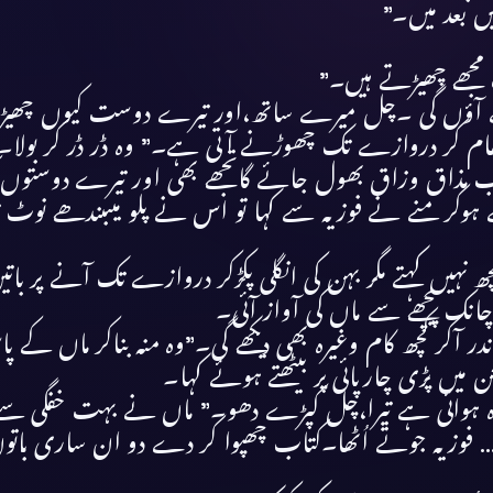
ں بعد میں۔”
جھے چھیڑتے ہیں۔”
 آؤں گی ۔چل میرے ساتھ،اور تیرے دوست کیوں چھیڑت
ہاتھ تھام کر دروازے تک چھوڑنے آتی ہے۔” وہ ڈر ڈر کر بولا۔
سب مذاق وزاق بھول جائے گاتجھے بھی اور تیرے دوستوں
ہوکر منے نے فوزیہ سے کہا تو اس نے پلو میںبندھے نو
ہیں کہتے مگر بہن کی انگلی پکڑکر دروازے تک آنے پر باتی
چانک پیچھے سے ماں کی آواز آئی۔
ر آکر کچھ کام وغیرہ بھی دیکھے گی۔”وہ منہ بناکر ماں کے پ
ن میں پڑی چارپائی پر بیٹھتے ہوئے کہا۔
ی دیدہ ہوائی ہے تیرا،چل کپڑے دھو۔” ماں نے بہت خفگی 
کا… فوزیہ جوتے اُٹھا۔کتاب چھپوا کر دے دو ان ساری بات