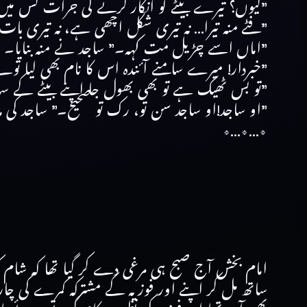
”کیوں؟ تیرے بیٹے کو انکار کرنے کی جرأت کس م
”فٹے منہ تیرا… نہ تیری شکل اچھی ہے، نہ تیری 
”اماں اسے چڑیل مت کہہ۔” ساجد نے منہ بنایا۔
”خبردار! میرے سامنے آئندہ اس کا نام بھی لیا
”تو بس ٹھیک ہے تو بھی بھول جا اپنے بیٹے کے
”او ساجد!او ساجد سن تو، رک تو صحیح۔” ساجد کی ما
٭…٭…٭
امام بخش آج صبح ہی مرغی دے کر گیا تھا کہ شام ک
ساتھ مل کر اپنے اور فوزیہ کے مشترکہ کمرے کی چار