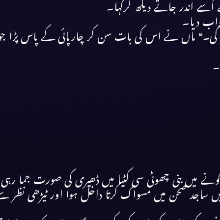
ُسے اندر جاتے دیکھ کرکہا۔
واب دیا۔
گی۔” ماں نے اس کی بات سن کر چارپائی کے پاس پڑا جوتا
۔
ونے میں بنی چھوٹی سی کٹیا میں ڈھیری کی صورت جما رہی
 ساجد صحن میں مسواک کرتا داخل ہوا اور ٹیڑھی نظر سے 