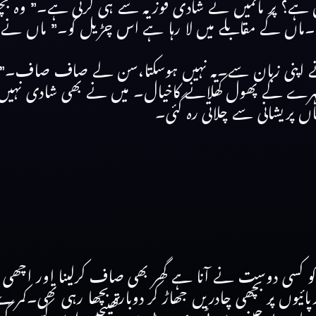
یں ہے؟ پر ماںمیں نے شادی فوزیہ سے ہی کرنی ہے۔” وہ 
بات۔ماں کے مقابلے میں لا رہا ہے اس چڑیل کو۔” ماں نے
 تونے اپنی زبان سے۔یہ نہیں ہوسکتا،سن لے صاف صاف۔”
 سہرے کے پھول کھلانے کاخیال۔ میں نے بھی شادی نہی
ں پریشانی سے چلاتی رہ گئی۔
و کسی دوست نے آنا ہے گھر بھی صاف کرلینا اور اچھی سی 
پائیوں پر بچھی چادریں جھاڑ کر دوبارہ بچھا رہی تھی۔کمرے