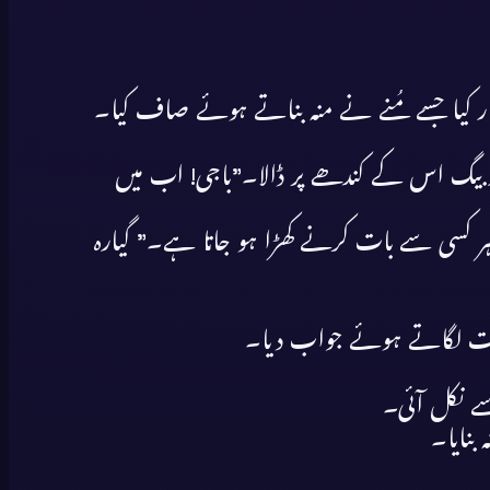
پیار کیا جسے مُنے نے منہ بناتے ہوئے صاف کیا۔
ور بیگ اس کے کندھے پر ڈالا۔”باجی! اب میں
ی ہر کسی سے بات کرنے کھڑا ہو جاتا ہے۔” گیارہ
چپت لگاتے ہوئے جواب دیا۔
 سے نکل آئی۔
بنایا۔