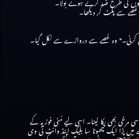
بچوں کی طرح ضد کرتے ہوئے بولا۔
 غصے سے پلٹ کر دیکھا۔
ں کرنی۔” وہ غصے سے دروازے سے نکل گیا۔
مرغی بھی پکا لینا۔ اسی لیے مُنی فوزیہ کے
 میں پڑا ایک چھوٹا سا بلیک اینڈ وائٹ ٹی وی