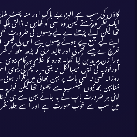
گاؤں کی سب سے الہڑ،بے باک اور منہ پھٹ مٹیار ف
ایک نظر کو ترستے لیکن وہ کسی کو گھاس نہ ڈالتی بلک
تھا لیکن آگے پڑھنے کے لیے پیسوں کی ضرورت تھی ج
اپنے لیے جمع کیے ہوئے پیسوں سے اس کی فیس ادا ک
خرچ کے پیسے تھماتی اور تاکید کرتی کہ پڑھ لکھ کر گ
پورا زن مرید بن گیا تھا۔جورو کا غلام ہر کام بیو
اورفوزیہ کی آپس میںبالکل نہ بنتی۔ رحیم کی بیوی اس
روزانہ کسی نہ کسی بات پر بہن بھائی میں تکرار ہوتی۔ تی
مُنابہن بھائیوں میںسب سے چھوٹا تھا لیکن فوزیہ 
اپنی ہر ضرورت باپ کے بہ جائے بہن سے ہی کہتا تھا۔
میں سب سے خوب صورت ہے اور اسے جلد نظر 