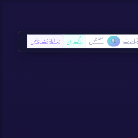
تباسات
مصنفین
لاگ اِن
نیا اکاؤنٹ بنائیں