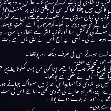
ر فوزیہ کی شادی کی بات کرکے رہے گا۔ حالاں کہ وہ جانتا 
اں کا بس نہیں چلتا تھا کہ اس کی چلتی زبان پرسیمنٹ ڈلوا 
 فوزیہ کی زبان درازی کے جھوٹے سچے قصے دل سے گھڑ کر سن
 اس کے خواب دیکھ رہا تھا۔اُدھرفوزیہ اُسے سخت ناپسند ک
ی ہونے کی کوشش کرتا اورفوزیہ اکثر اسے جھاڑ دیا کرتی۔ سا
ک ہوجائے گی۔ اسی لیے آج اس نے اپنی ماں سے بات کرن
جھاڑتے ہوئے اس کی طرف دیکھا اورپوچھا۔
۔”وہ حیران ہوئی۔
 مچلتے ہوئے بولا جسے اپنا کوئی من پسند کھلونا چاہیے ت
 تجھے؟” ماں نے خفگی سے پوچھا۔
نہیں رہا شادی کا؟”ساجداسی انداز میں مسواک چباتے ہوئ
ے پکّے،پھر ہو جائے گی شادی بھی۔”ماںنے اس کی ہٹ دھرم
جھ پر۔”وہ منہ بناتے ہوئے بولا۔
ی سے بولی۔