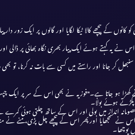
انوں کے پیچھے کالا ٹیکا لگایا اور گالوں پر ایک زور دار 
اس نے یہ کہتے ہوئے ایک پیار بھری نگاہ بھائی پر ڈالی ا
ھ سنبھل کر جانا اور راستے میں کسی سے بات نہ کرنا، تو بھ
ے کھڑا ہو جاتا ہے۔”فوزیہ نے بھی اس کے سر پر ایک 
پکڑتے ہوئے بولا۔
وہ معصومانہ انداز میں بولی اور اس کے ساتھ چلتی ہوئی کمرے
۔”اس نے سمجھایا اورپھر اس کے پیچھے چل پڑی،منے نے منہ 
ں پوچھا۔