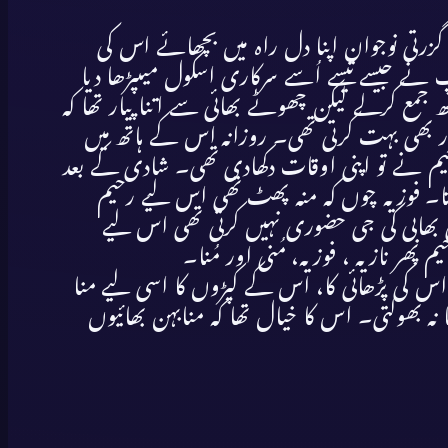
گزرتی نوجوان اپنا دل راہ میں بچھائے اس کی
باپ نے جیسے تیسے اُسے سرکاری اسکول میںپڑھا دیا
جمع کرلے لیکن چھوٹے بھائی سے اتنا پیار تھا کہ
ار بھی بہت کرتی تھی۔ روزانہ اس کے ہاتھ میں
ی رحیم نے تو اپنی اوقات دکھادی تھی۔ شادی کے بعد
رتا۔ فوزیہ چوں کہ منہ پھٹ تھی اس لیے رحیم
ھائی بھابی کی جی حضوری نہیں کرتی تھی اس لیے
م پھر نازیہ ، فوزیہ، مُنی اور مُنا۔
اس کی پڑھائی کا، اس کے کپڑوں کا اسی لیے منا
نہ بھولتی۔ اس کا خیال تھا کہ منابہن بھائیوں