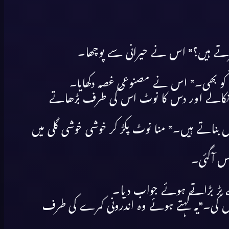
ے ہیں؟” اس نے حیرانی سے پوچھا۔
 کو بھی۔” اس نے مصنوعی غصہ دکھایا۔
ٹ نکالے اور دس کا نوٹ اس کی طرف بڑھاتے
ں بناتے ہیں۔” منا نوٹ پکڑ کر خوشی خوشی گلی میں
اس آگئی۔
سے بڑ بڑاتے ہوئے جواب دیا۔
وں کی۔”یہ کہتے ہوئے وہ اندرونی کمرے کی طرف