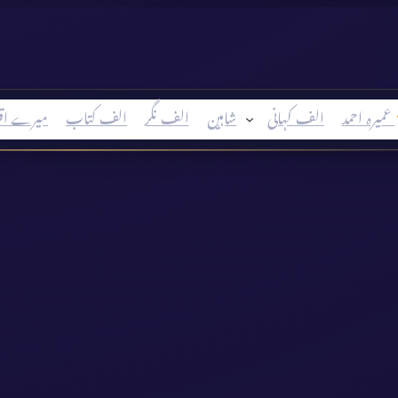
عمیرہ احمد
الف کہانی
شاہین
الف نگر
الف کتاب
میرے اق