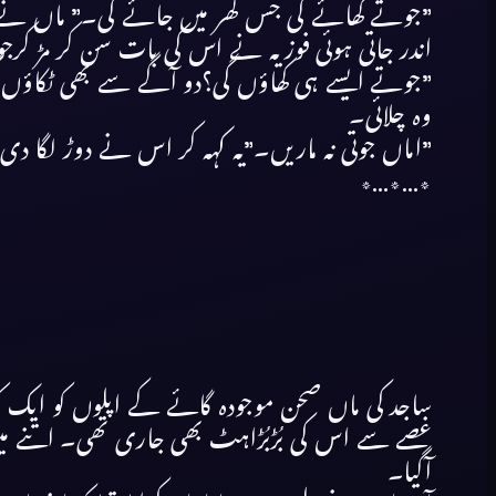
”جوتے کھائے گی جس گھر میں جائے گی۔” ماں نے ا
اندر جاتی ہوئی فوزیہ نے اس کی بات سن کر مڑ کرج
”جوتے ایسے ہی کھاؤں گی؟دو آگے سے بھی ٹکاؤں 
وہ چلائی۔
”اماں جوتی نہ ماریں۔”یہ کہہ کر اس نے دوڑ لگا دی
٭…٭…٭
ساجد کی ماں صحن موجودہ گائے کے اپلوں کو ایک ک
غصے سے اس کی بُڑبُڑاہٹ بھی جاری تھی۔ اتنے میں
آگیا۔