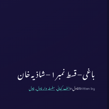
باغی – قسط نمبر ۱ – شاذیہ خان
Written by
ناول
in
الف کہانی
, 
سلسلہ وار ناول
, 
ناول