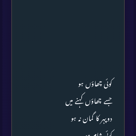
کوئی چھاؤں ہو
جسے چھاؤں کہنے میں
دوپہر کا گمان نہ ہو
کوئی شام ہو