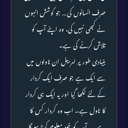
صرف انسانوں کی … جو کوشش انہوں
نے کبھی نہیں کی، وہ اپنے آپ کو
تلاش کرنے کی ہے۔
بنیادی طور پر امربیل ان ناولوں میں
سے ایک ہے جو صرف ایک کردار
کے لئے لکھا گیا اور یہ ایک ہی کردار
کا ناول ہے۔ اب وہ کردار کس کا
ہے… یہ آپ کو خود معلوم کرنا ہو گا۔