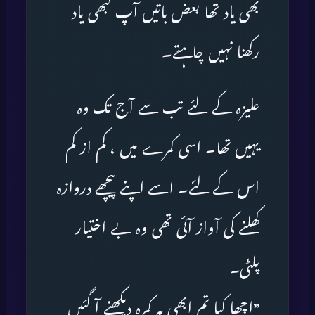
بھی یاد تھا بعض باتیں آپ کبھی یاد
رکھنا نہیں چاہتے۔
علیزہ کے لئے تب سے آج تک وہ
یہیں تھا۔ اسی کمرے میں ، کم از کم
اس کے لئے۔ اسے اپنے پیچھے دروازہ
کھلنے کی آواز آئی تھی وہ بے اختیار
پلٹی۔
”اچھا کیا تم ابھی یہ کمرہ دیکھنے آ گئیں