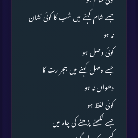
جسے شام کہنے میں شب کا کوئی نشان
نہ ہو
کوئی وصل ہو
جسے وصل کہنے میں ہجر رت کا
دھواں نہ ہو
کوئی لفظ ہو
جسے لکھنے پڑھنے کی چاہ میں