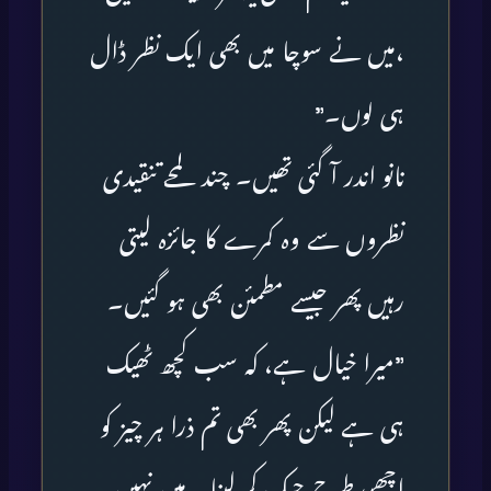
،میں نے سوچا میں بھی ایک نظر ڈال
ہی لوں۔”
نانو اندر آ گئی تھیں۔ چند لمحے تنقیدی
نظروں سے وہ کمرے کا جائزہ لیتی
رہیں پھر جیسے مطمئن بھی ہو گئیں۔
”میرا خیال ہے، کہ سب کچھ ٹھیک
ہی ہے لیکن پھر بھی تم ذرا ہر چیز کو
اچھی طرح چیک کر لینا۔ میں نہیں