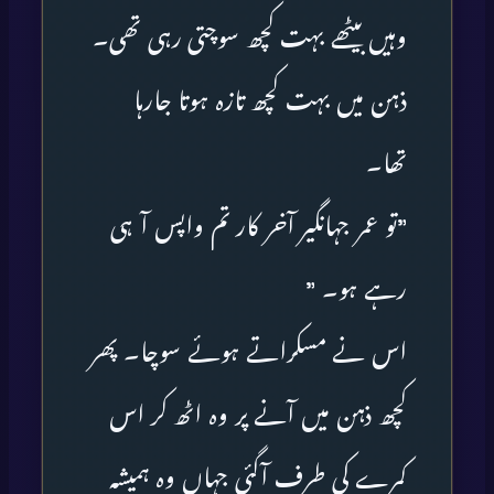
وہیں بیٹھے بہت کچھ سوچتی رہی تھی۔
ذہن میں بہت کچھ تازہ ہوتا جارہا
تھا۔
”تو عمر جہانگیر آخر کار تم واپس آ ہی
رہے ہو۔ ”
اس نے مسکراتے ہوئے سوچا۔ پھر
کچھ ذہن میں آنے پر وہ اٹھ کر اس
کمرے کی طرف آگئی جہاں وہ ہمیشہ