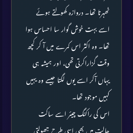
ٹھہرتا تھا۔ دروازہ کھولتے ہوئے
اسے بہت خوش گوار سا احساس ہوا
تھا۔ وہ اکثر اس کمرے میں آ کر کچھ
وقت گزاراکرتی تھی، اور ہمیشہ ہی
یہاں آکر اسے یوں لگتا جیسے وہ یہیں
کہیں موجود تھا۔
اس کی راکنگ چیئر اسے ساکت
حالت میں بھی اسی طرح جھولتی