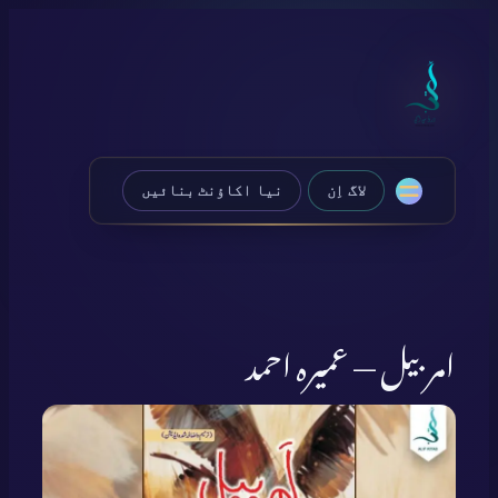
Skip
to
content
لاگ اِن
نیا اکاؤنٹ بنائیں
امربیل — عمیرہ احمد