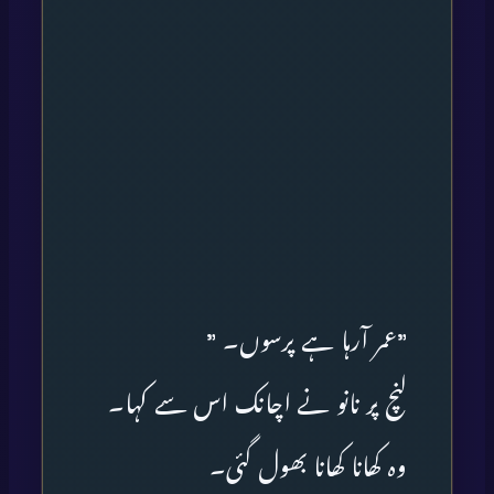
”عمر آرہا ہے پرسوں۔ ”
لنچ پر نانو نے اچانک اس سے کہا۔
وہ کھانا کھانا بھول گئی۔