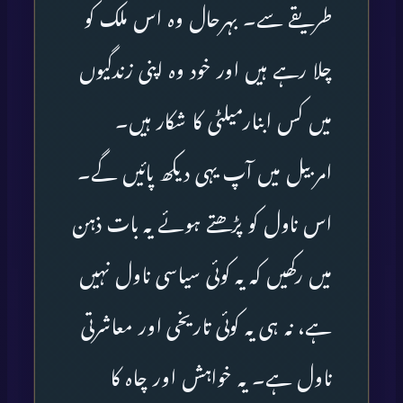
طریقے سے۔ بہرحال وہ اس ملک کو
چلا رہے ہیں اور خود وہ اپنی زندگیوں
میں کس ابنارمیلٹی کا شکار ہیں۔
امربیل میں آپ یہی دیکھ پائیں گے۔
اس ناول کو پڑھتے ہوئے یہ بات ذہن
میں رکھیں کہ یہ کوئی سیاسی ناول نہیں
ہے، نہ ہی یہ کوئی تاریخی اور معاشرتی
ناول ہے۔ یہ خواہش اور چاہ کا