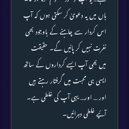
ہاں میں یہ دعویٰ کر سکتی ہوں کہ آپ
اس کردار سے چاہنے کے باوجود بھی
نفرت نہیں کر پائیں گے۔ حقیقت
میں بھی آپ ایسے کرداروں کے ساتھ
ایسی ہی محبت میں گرفتار رہتے ہیں
اور … اور… یہی آپ کی غلطی ہے۔
آئیے غلطی دہرائیں۔