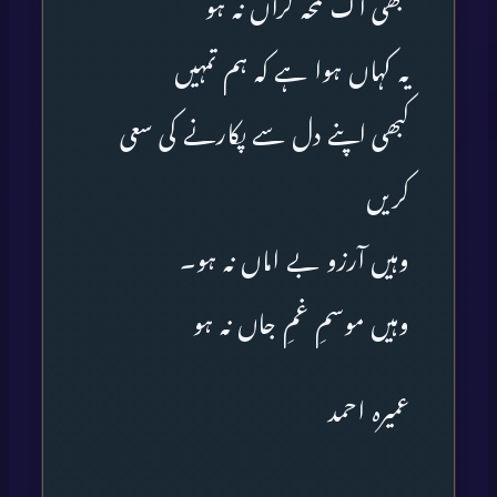
کبھی اک لمحہ گراں نہ ہو
یہ کہاں ہوا ہے کہ ہم تمہیں
کبھی اپنے دل سے پکارنے کی سعی
کریں
وہیں آرزو بے اماں نہ ہو۔
وہیں موسمِ غمِ جاں نہ ہو
عمیرہ احمد