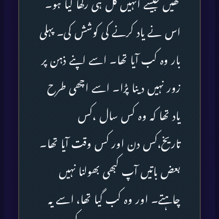
تھیں جیسے انہیں کل ہی رکھا گیا ہو۔
اس نے یاد کرنے کی کوشش کی۔ پہلی
بار وہ کب آیا تھا۔ اسے اپنے ذہن پر
زور نہیں دینا پڑا۔ اسے اچھی طرح
یاد تھا کہ وہ کس سال ،کس
تاریخ،کس دن اور کس وقت آیا تھا۔
بعض باتیں آپ کبھی بھولنا نہیں
چاہتے۔ اور وہ کب گیا تھا، اسے یہ