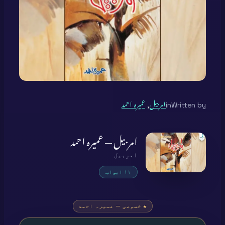
Written by
in
امربیل
, 
عمیرہ احمد
امربیل — عمیرہ احمد
امربیل
۱۱ ابواب
★ خصوصی — عمیرہ احمد