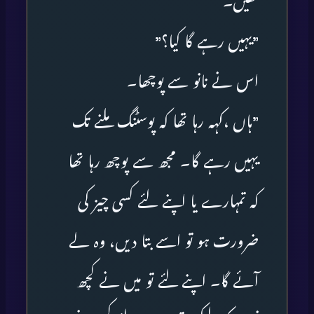
تھیں۔
”یہیں رہے گا کیا؟”
اس نے نانو سے پوچھا۔
”ہاں ،کہہ رہا تھا کہ پوسٹنگ ملنے تک
یہیں رہے گا۔ مجھ سے پوچھ رہا تھا
کہ تمہارے یا اپنے لئے کسی چیز کی
ضرورت ہو تو اسے بتا دیں، وہ لے
آئے گا۔ اپنے لئے تو میں نے کچھ