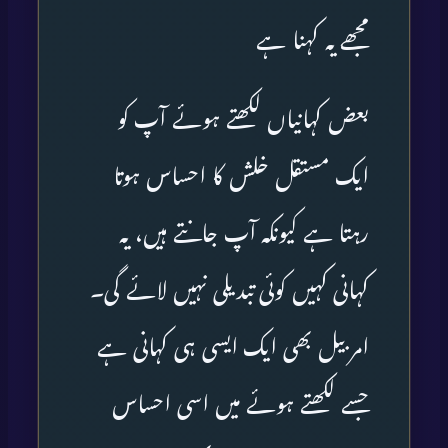
مجھے یہ کہنا ہے
بعض کہانیاں لکھتے ہوئے آپ کو
ایک مستقل خلش کا احساس ہوتا
رہتا ہے کیونکہ آپ جانتے ہیں، یہ
کہانی کہیں کوئی تبدیلی نہیں لائے گی۔
امربیل بھی ایک ایسی ہی کہانی ہے
جسے لکھتے ہوئے میں اسی احساس