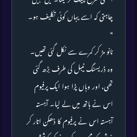
چاہتی کہ اسے یہاں کوئی تکلیف ہو۔
”
نانو مڑ کر کمرے سے نکل گئی تھیں۔
وہ ڈریسنگ ٹیبل کی طرف بڑھ گئی
تھی، اور وہاں پڑا ہوا ایک پرفیوم
اس نے ہاتھ میں لے لیا۔ آہستہ
آہستہ اس نے پرفیوم کا ڈھکن اتار کر