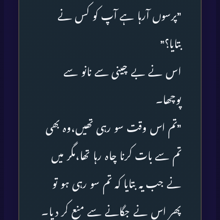
”پرسوں آرہا ہے آپ کو کس نے
بتایا؟”
اس نے بے چینی سے نانو سے
پوچھا۔
”تم اس وقت سو رہی تھیں،وہ بھی
تم سے بات کرنا چاہ رہا تھا،مگر میں
نے جب یہ بتایا کہ تم سو رہی ہو تو
پھر اس نے جگانے سے منع کر دیا۔