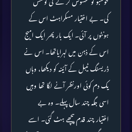
خوشبو کو محسوس کر نے کی کوشش
کی۔ بے اختیار مسکراہٹ اس کے
ہونٹوں پر آئی۔ ایک بار پھر ایک امیج
اس کے ذہن میں لہرایاتھا۔ اس نے
ڈریسنگ ٹیبل کے آئینہ کو دیکھا، وہاں
یک دم کوئی اورنظر آنے لگا تھا وہیں
اسی جگہ چند سال پہلے۔ وہ بے
اختیار چند قدم پیچھے ہٹ گئی۔ اسے