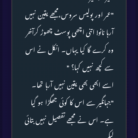
”عمر اور پولیس سروس،مجھے یقین نہیں
آرہا نانو! اتنی اچھی پوسٹ چھوڑ کرآخر
وہ کرے گا کیا یہاں۔ انکل نے اس
سے کچھ نہیں کہا؟ ”
اسے ابھی بھی یقین نہیں آرہا تھا۔
”جہانگیر سے اس کا کوئی جھگڑا ہو گیا
ہے۔ اس نے مجھے تفصیل نہیں بتائی
لیکن