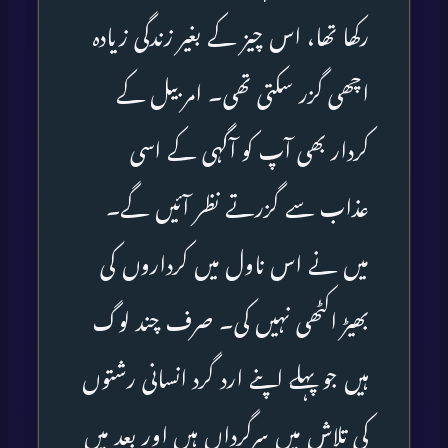
رکھا تھا، اس چیز کے بغیر زندگی زیادہ
اچھی گزر سکتی تھی۔ امربیل کے
کردار بھی آپ کو آگہی کے اسی
عذاب سے گزرتے نظر آئیں گے۔
میں نے اس ناول میں کرداروں کی
بھیڑ اکٹھی نہیں کی۔ صرف چند لوگ
ہیں جو پہلے اپنے ارد گرد انسانی رشتوں
کی تلاش میں سرگرداں ہیں اور بعد میں