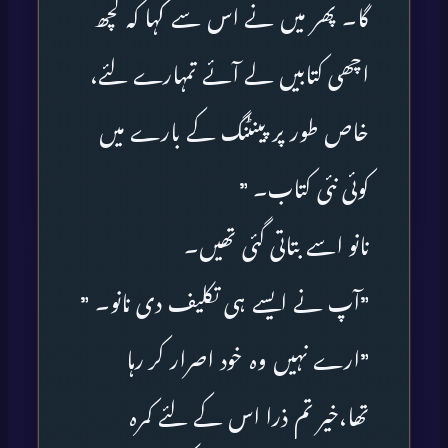
گا۔ پھر میں نے اس سے کہا کہ کچھ
اچھی کتابیں لے آئے تمہارے لئے،
خاص طور پر پینٹنگ کے بارے میں
کوئی نئی کتاب۔ ”
نانو اسے بتاتی گئی تھیں۔
”آپ نے ایسے ہی تکلیف دی نانو۔ ”
”ارے نہیں وہ خود اصرار کر رہا
تھا،خیر تم ذرا اس کے لئے کمرہ