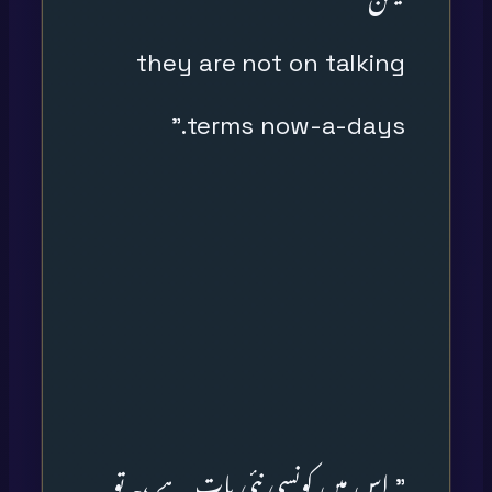
they are not on talking
terms now-a-days.”
” اس میں کونسی نئی بات ہے ،یہ تو