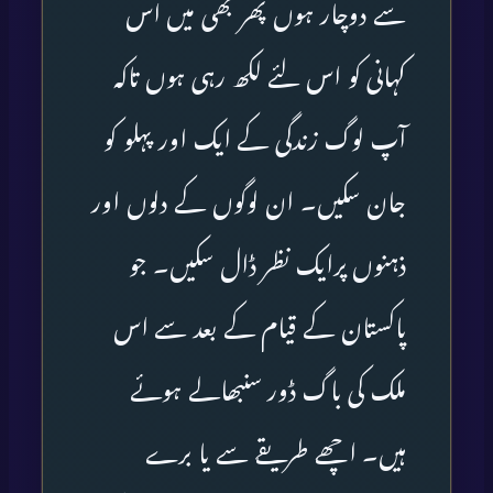
سے دوچار ہوں پھر بھی میں اس
کہانی کو اس لئے لکھ رہی ہوں تاکہ
آپ لوگ زندگی کے ایک اور پہلو کو
جان سکیں۔ ان لوگوں کے دلوں اور
ذہنوں پرایک نظر ڈال سکیں۔ جو
پاکستان کے قیام کے بعد سے اس
ملک کی باگ ڈور سنبھالے ہوئے
ہیں۔ اچھے طریقے سے یا برے