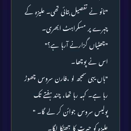
”نانو نے تفصیل بتائی تھی۔ علیزہ کے
چہرے پر مسکراہٹ ابھری۔
”چھٹیاں گزارنے آرہا ہے؟”
اس نے پوچھا۔
”ہاں یہی سمجھ لو ،فارن سروس چھوڑ
رہا ہے۔ کہہ رہا تھا، چند ہفتے تک
پولیس سروس جوائن کر لے گا۔ ”
علیزہ کو حیرت کا جھٹکا لگا۔