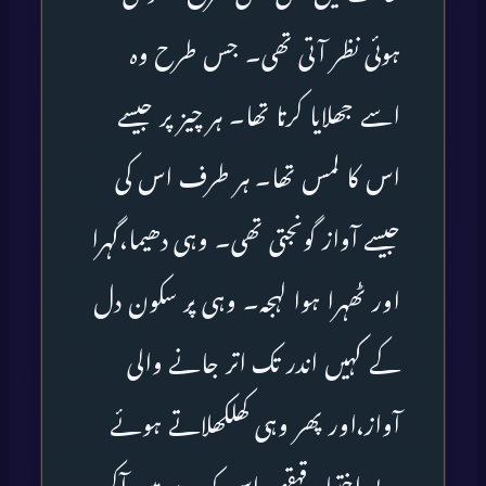
ہوئی نظر آتی تھی۔ جس طرح وہ
اسے جھلایا کرتا تھا۔ ہر چیز پر جیسے
اس کا لمس تھا۔ ہر طرف اس کی
جیسے آواز گونجتی تھی۔ وہی دھیما،گہرا
اور ٹھہرا ہوا لہجہ۔ وہی پر سکون دل
کے کہیں اندر تک اتر جانے والی
آواز،اور پھر وہی کھلکھلاتے ہوئے