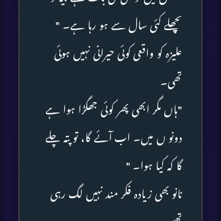
پچھلے کئی سال سے ہو رہا ہے۔ ”
علیزہ کو واقعی کوئی حیرانی نہیں ہوئی
تھی۔
”ہاں مگر ابھی پھر کوئی جھگڑا ہوا ہے
دونو ں میں۔ اب آئے گا، تو پتہ چلے
گا کہ کیا ہوا۔ ”
نانو بھی زیادہ فکر مند نہیں لگ رہی