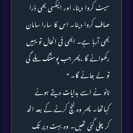
سیٹ کروا دینا، اور انیکسی بھی ذرا
صاف کروا دینا۔ اس کا سارا سامان
بھی آرہا ہے۔ ابھی فی الحال تو یہیں
رکھوائے گا ،پھر جب پوسٹنگ ملے گی
تو لے جائے گا۔ ”
نانو نے اسے ہدایات دیتے ہوئے
کہاتھا۔ پھر وہ لنچ کرنے کے بعد اٹھ
کر چلی گئی تھیں۔ وہ بہت دیر تک