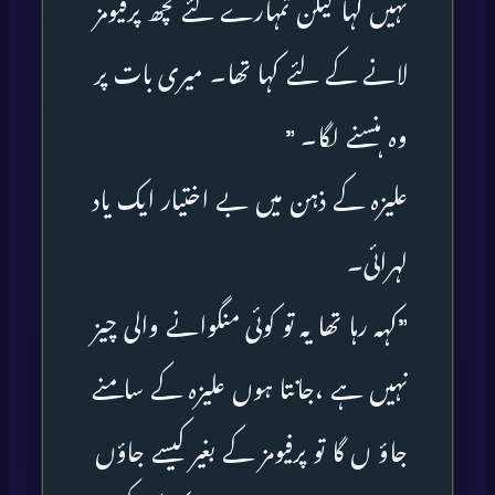
نہیں کہا لیکن تمہارے لئے کچھ پرفیومز
لانے کے لئے کہا تھا۔ میری بات پر
وہ ہنسنے لگا۔ ”
علیزہ کے ذہن میں بے اختیار ایک یاد
لہرائی۔
”کہہ رہا تھا یہ تو کوئی منگوانے والی چیز
نہیں ہے ،جانتا ہوں علیزہ کے سامنے
جاؤ ں گا تو پرفیومز کے بغیر کیسے جاؤں