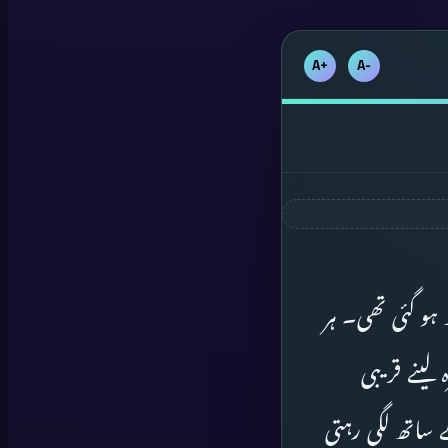
+A
-A
و گئی تھی۔ ہر
لینے قریبی
 ساتھ لگی رہتی