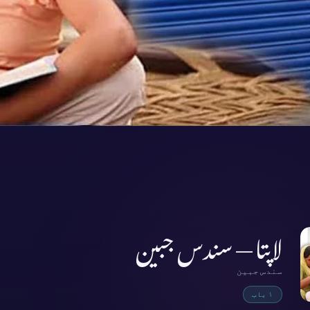
لاپتا — سندس جبین
سندس جبین
۱ باب