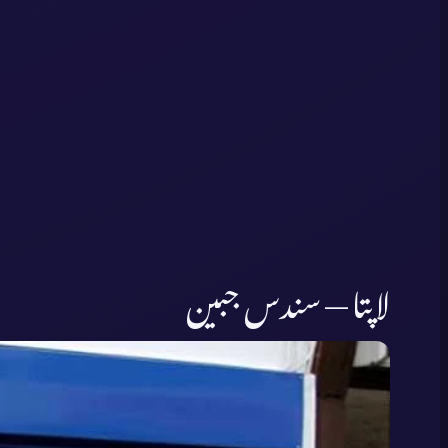
لاپتا — سندس جبین