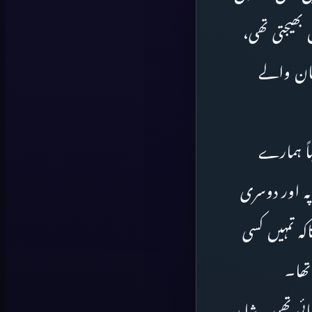
بھیجتی تھی،
چان والے
باً ہمارے
پہ اور دوسری
کہ تمہیں کسی
تھا۔
ائی تھی۔ شاید