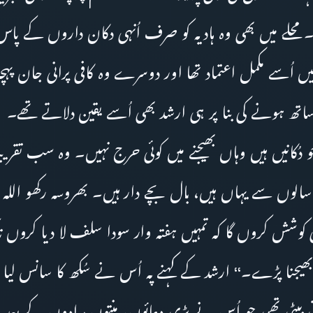
محلے میں بھی وہ ہادیہ کو صرف اُنہی دکان داروں کے پاس 
اُسے مکمل اعتماد تھا اور دوسرے وہ کافی پرانی جان پہ
اتھ ہونے کی بنا پر ہی ارشد بھی اُسے یقین دلاتے تھے۔
 جو دُکانیں ہیں وہاں بھیجنے میں کوئی حرج نہیں۔ وہ سب تقری
سالوں سے یہاں ہیں، بال بچے دار ہیں۔ بھروسہ رکھو اللہ 
کوشش کروں گا کہ تمہیں ہفتہ وار سودا سلف لا دیا کروں تا
ہ بھیجنا پڑے۔‘‘ ارشد کے کہنے پہ اُس نے سُکھ کا سانس لیا 
وتی بیٹی تھی جو اُس نے بڑی دعائوں، منتوں مرادوں کے بعد پ