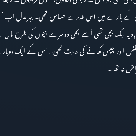
 اس کے بارے میں اس قدرے حساس تھی۔ بہرحال اب اُس
ر ہادیہ ایک بچی تھی اُسے بھی دوسرے بچوں کی طرح ماں
ٹس اور چپس کھانے کی عادت تھی۔ اس کے ایک دوبار 
راض نہ تھا۔