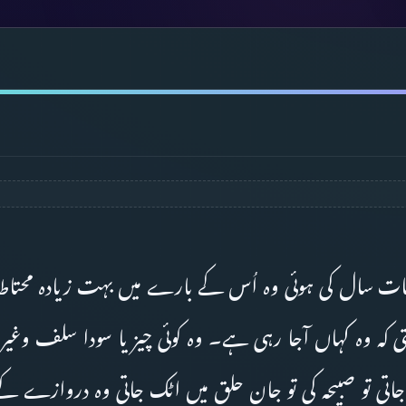
ت سال کی ہوئی وہ اُس کے بارے میں بہت زیادہ محتاط ہ
کہ وہ کہاں آجا رہی ہے۔ وہ کوئی چیز یا سودا سلف وغیرہ 
 جاتی تو صبیحہ کی تو جان حلق میں اٹک جاتی وہ دروازے کے