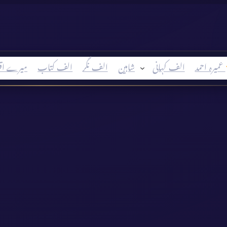
عمیرہ احمد
الف کہانی
شاہین
الف نگر
الف کتاب
میرے اق