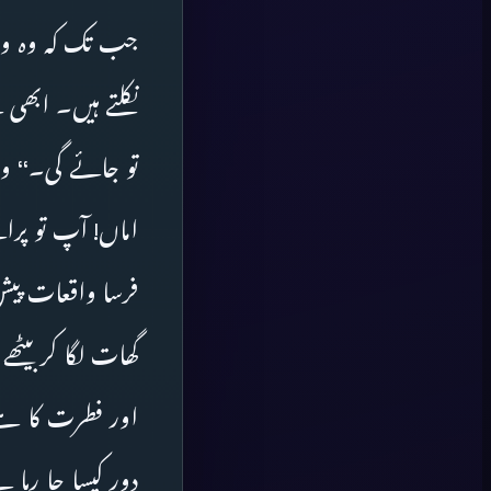
جب تک کہ وہ واپ
نکلتے ہیں۔ ابھی 
تو جائے گی۔‘‘ و
اماں! آپ تو پران
فرسا واقعات پیش
گھات لگا کر بیٹھ
اور فطرت کا ہے۔‘‘
دور کیسا جا رہا 