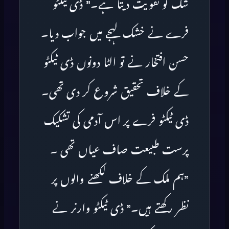
شک کو تقویت دیتا ہے۔” ڈی ٹیکٹو
فرے نے خشک لہجے میں جواب دیا۔
حسن افتخار نے تو الٹا دونوں ڈی ٹیکٹو
کے خلاف تحقیق شروع کر دی تھی۔
ڈی ٹیکٹو فرے پر اس آدمی کی تشکیک
پرست طبیعت صاف عیاں تھی ۔
”ہم ملک کے خلاف لکھنے والوں پر
نظر رکھتے ہیں۔” ڈی ٹیکٹو وارنر نے