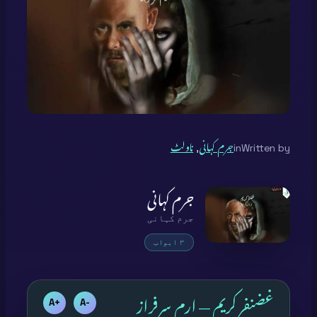
Written by
in
جرم کہانی
, 
ناولٹ
جرم کہانی
جرم کہانی
۳ ابواب
غضنفر کریم — ارم سرفراز
+A
-A