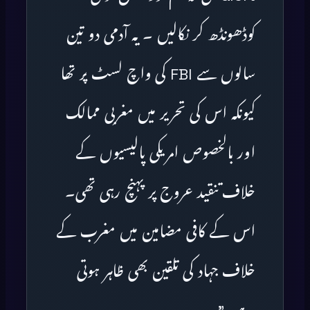
کوڈھونڈھ کر نکالیں ۔ یہ آدمی دو تین
سالوں سے FBI کی واچ لسٹ پر تھا
کیونکہ اس کی تحریر میں مغربی ممالک
اور بالخصوص امریکی پالیسیوں کے
خلاف تنقید عروج پر پہنچ رہی تھی۔
اس کے کافی مضامین میں مغرب کے
خلاف جہاد کی تلقین بھی ظاہر ہوتی