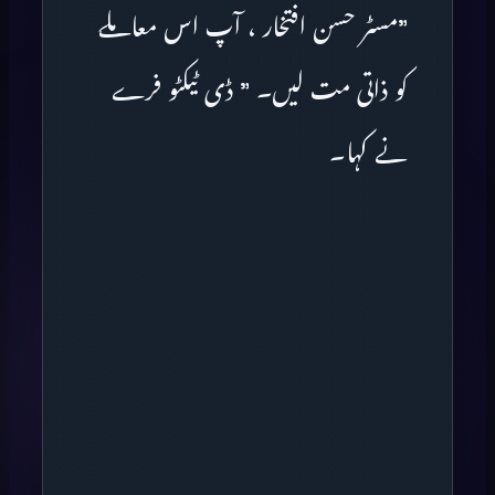
”مسٹر حسن افتخار ، آپ اس معاملے
کو ذاتی مت لیں۔ ” ڈی ٹیکٹو فرے
نے کہا۔