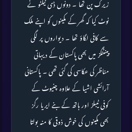
زیرک پن تھا ۔ دونوں ڈی ٹیکٹو نے
نوٹ کیا کہ گھر کے مکینوں کو اپنے ملک
سے کافی لگاؤ تھا ۔ دیواروں پر لگی
پینٹنگز میں بھی پاکستان کے دیہاتی
مناظر کی عکاسی کی گئی تھی ۔ پاکستانی
آرائشی اشیا کے علاوہ چنیوٹ کے
کوفی ٹیبلز اور ہاتھ کے بنے ایریا رگز
بھی مکینوں کی خوش ذوقی کا منہ بولتا