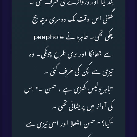
بند کیا اور دروازے کی طرف گئی ۔
گھنٹی اس وقت تک دوسری مرتبہ بج
چکی تھی۔ طاہرہ نے peephole
سے جھانکا اور بری طرح چونکی۔ وہ
تیزی سے کچن کی طرف گئی ۔
”باہر پولیس کھڑی ہے ، حسن ۔” اس
کی آواز میں پریشانی تھی ۔
”کیا؟ ” حسن اچھلا اور اسی تیزی سے