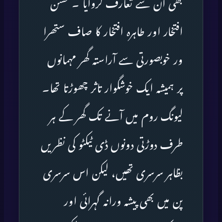
بھی ان سے تعارف کروایا ۔ حسن
افتخار اور طاہرہ افتخار کا صاف ستھرا
ور خوبصورتی سے آراستہ گھر مہمانوں
پر ہمیشہ ایک خوشگوار تاثر چھوڑتا تھا۔
لیونگ روم میں آنے تک گھر کے ہر
طرف دوڑتی دونوں ڈی ٹیکٹو کی نظریں
بظاہر سرسری تھیں، لیکن اس سرسری
پن میں بھی پیشہ ورانہ گہرائی اور