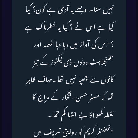
نہیں سنا۔ ویسے یہ آدمی ہے کون؟ کیا
کیا ہے اس نے ؟ کیا یہ خطرناک ہے
؟”اس کی آواز میں دبا دبا غصہ اور
جھنجلاہٹ دونوں ڈی ٹیکٹوز کے تیز
کانوں سے چھپا نہیں تھا۔صاف ظاہر
تھا کہ مسٹر حسن افتخار کے مزاج کا
نقطہ کھولاؤ بے انتہا کم تھا۔
”غضنفر کریم کو روایتی تعریف میں