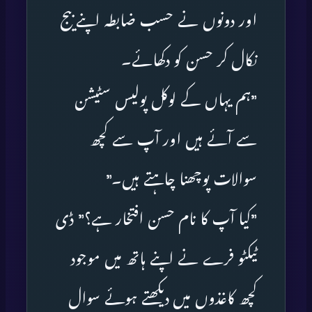
اور دونوں نے حسب ضابطہ اپنے بیج
نکال کر حسن کو دکھائے۔
”ہم یہاں کے لوکل پولیس سٹیشن
سے آئے ہیں اور آپ سے کچھ
سوالات پوچھنا چاہتے ہیں۔”
”کیا آپ کا نام حسن افتخار ہے؟” ڈی
ٹیکٹو فرے نے اپنے ہاتھ میں موجود
کچھ کاغذوں میں دیکھتے ہوئے سوال