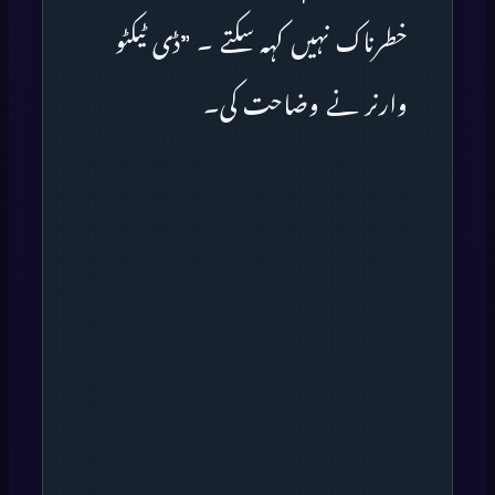
خطرناک نہیں کہہ سکتے ۔ ”ڈی ٹیکٹو
وارنر نے وضاحت کی۔