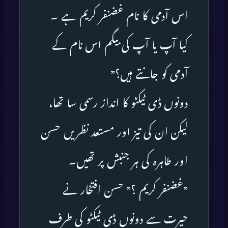
اس آدمی کا نام غضنفر کریم ہے ۔
کیا آپ یا آپ کی بیگم اس نام کے
آدمی کو جانتے ہیں؟”
دونوں ڈی ٹیکٹو کا انداز رسمی سا تھا،
لیکن ان کی تیز اور مستعد نظریں حسن
اور طاہرہ کی ہر جنبش پر تھیں۔
”غضنفر کریم ؟” حسن افتخار نے
حیرت سے دونوں ڈی ٹیکٹو کی طرف