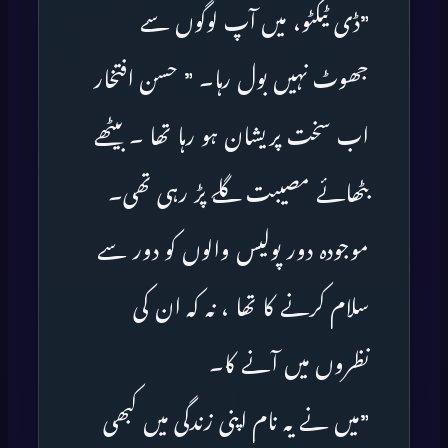
”ڈی ٹیکٹو، میں آپ لوگوں سے
جھوٹ نہیں بول رہا۔ ” حسن افتخار
اب سخت پریشان ہو رہا تھا ۔ بیٹھے
بٹھائے مصیبت گلے پڑ رہی تھی۔
موجودہ دور پولیس والوں کو دور سے
سلام کرنے کا تھا ، نہ کہ ان کی
نظروں میں آنے کا۔
”میں نے یہ نام اپنی زندگی میں کبھی