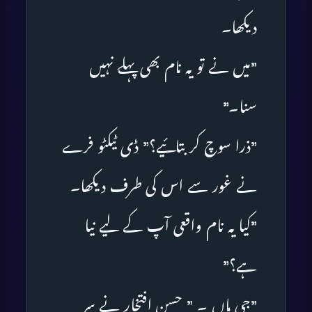
دیکھا۔
”میں نے تو یہ نام بھی پہلے نہیں
سنا۔”
”ذرا سوچ کر بتائیے؟” ڈی ٹیکٹو فرے
نے غور سے اس کی طرف دیکھا۔
”کیا یہ نام واقعی آپ کے لیے نیا
ہے؟”
”جی ہاں ۔ ” حسن افتخار نے سر