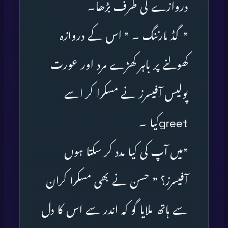
دروازے کی طرف بڑھا۔
”گڈ مارننگ ۔ ” اس کے دروازہ
کھولنے پر باہر کھڑے مرد اور عورت
پولیس آفیسرز نے مسکرا کر اسے
greetکیا ۔
”میں آپ کی کیا مدد کر سکتا ہوں
آفیسرز؟ ” حسن نے بھی مسکرا کران
سے ہاتھ ملایا گو کہ اندر سے اس کا دل