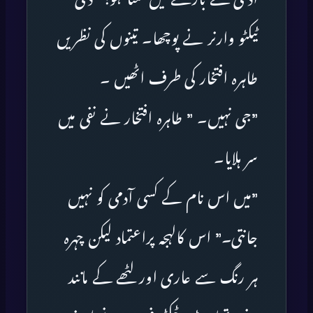
ٹیکٹو وارنر نے پوچھا۔ تینوں کی نظریں
طاہرہ افتخار کی طرف اٹھیں ۔
”جی نہیں۔ ” طاہرہ افتخار نے نفی میں
سر ہلایا۔
”میں اس نام کے کسی آدمی کو نہیں
جانتی۔” اس کالہجہ پراعتماد لیکن چہرہ
ہر رنگ سے عاری اور لٹھے کے مانند