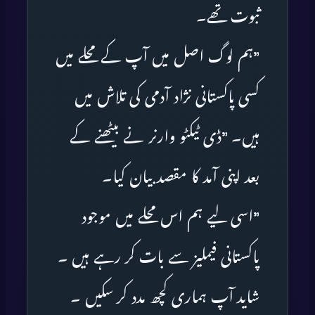
ثبوت تھے۔
”ہم لوگ اصل میں آپ کے محلے میں
کسی پاکستانی نژاد آدمی کی تلاش میں
ہیں۔ ”ڈی ٹیکٹو وارنر نے بیٹھنے کے
بعد اپنی آمد کا مقصد بیان کیا۔
”اسی لیے ہم اس محلے میں موجود
پاکستانی فیملیز سے بات کر رہے ہیں ۔
شاید آپ ہماری کچھ مدد کر سکیں ۔