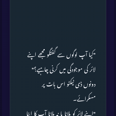
”کیا آپ لوگوں سے گفتگو مجھے اپنے
لائر کی موجودگی میں کرنی چاہیے؟”
دونوں ڈی ٹیکٹو اس بات پر
مسکرائے۔
”اپنے لائر کو بلانا یا نہ بلانا آپ کا اپنا