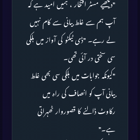
”دیکھیے مسٹر افتخار ، ہمیں امید ہے کہ
آپ ہم سے غلط بیانی سے کام نہیں
لے رہے۔ ”ڈی ٹیکٹو کی آواز میں ہلکی
سی سختی در آئی تھی۔
”کیونکہ جوابات میں ہلکی سی بھی غلط
بیانی آپ کو انصاف کی راہ میں
رکاوٹ ڈالنے کا قصوروار ٹھہراتی
ہے۔”