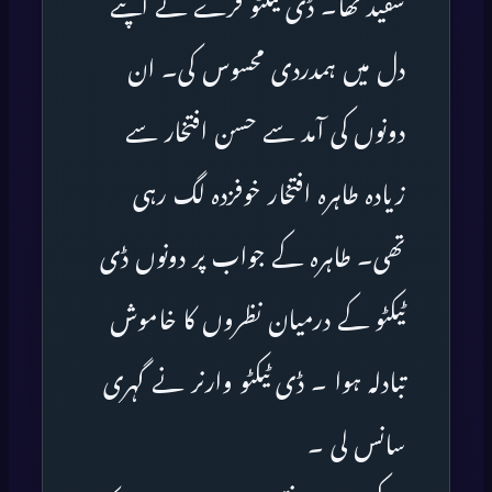
سفید تھا۔ ڈی ٹیکٹو فرے نے اپنے
دل میں ہمدردی محسوس کی۔ ان
دونوں کی آمد سے حسن افتخار سے
زیادہ طاہرہ افتخار خوفزدہ لگ رہی
تھی۔ طاہرہ کے جواب پر دونوں ڈی
ٹیکٹو کے درمیان نظروں کا خاموش
تبادلہ ہوا ۔ ڈی ٹیکٹو وارنر نے گہری
سانس لی ۔