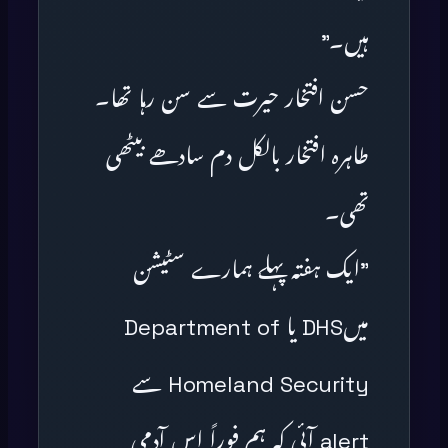
ہیں۔”
حسن افتخار حیرت سے سن رہا تھا۔
طاہرہ افتخار بالکل دم سادھے بیٹھی
تھی۔
”ایک ہفتہ پہلے ہمارے سٹیشن
میںDHS یا Department of
Homeland Security سے
alert آئی کہ ہم فوراً اس آدمی