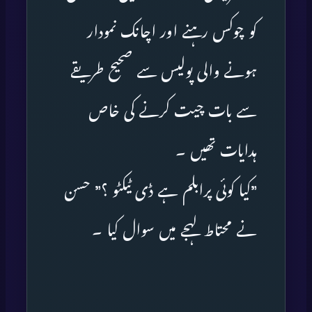
کو چوکس رہنے اور اچانک نمودار
ہونے والی پولیس سے صحیح طریقے
سے بات چیت کرنے کی خاص
ہدایات تھیں ۔
”کیا کوئی پرابلم ہے ڈی ٹیکٹو ؟” حسن
نے محتاط لہجے میں سوال کیا ۔