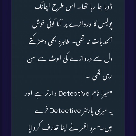
ڈوبا جا رہا تھا۔ اس طرح اچانک
پولیس کا دروازے پر آنا کوئی خوش
آئند بات نہ تھی۔ طاہرہ بھی دھڑکتے
دل سے دروازے کی اوٹ سے سن
رہی تھی ۔
”میرا نام Detective وارنر ہے اور
یہ میری پارٹنر Detective فرے
ہیں۔” مرد افسر نے اپنا تعارف کروایا