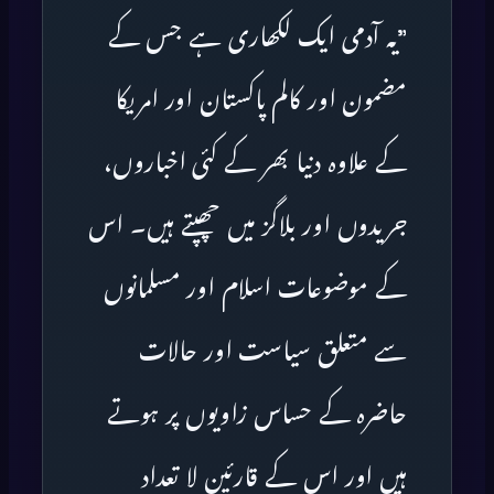
”یہ آدمی ایک لکھاری ہے جس کے
مضمون اور کالم پاکستان اور امریکا
کے علاوہ دنیا بھر کے کئی اخباروں،
جریدوں اور بلاگز میں چھپتے ہیں۔ اس
کے موضوعات اسلام اور مسلمانوں
سے متعلق سیاست اور حالات
حاضرہ کے حساس زاویوں پر ہوتے
ہیں اور اس کے قارئین لا تعداد