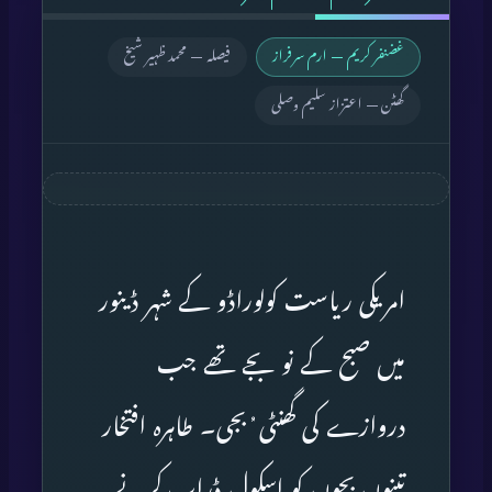
غضنفر کریم — ارم سرفراز
فیصلہ — محمد ظہیر شیخ
گھٹن — اعتزاز سلیم وصلی
امریکی ریاست کولوراڈو کے شہر ڈینور
میں صبح کے نو بجے تھے جب
دروازے کی گھنٹی ُْبجی۔ طاہرہ افتخار
تینوں بچوں کو اسکول ڈراپ کرنے