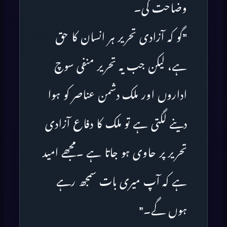
وضاحت کی۔
”گو کہ آزادی تحریر ہر انسان کا حق
ہے، لیکن جب یہ تحریر منفی سوچ
اداروں اور ملک دشمن عناصر کو ہوا
دینے لگتی ہے تو ملک کا دفاع آزادی
تحریر پر حاوی ہو جاتا ہے ۔مجھے امید
ہے کہ آپ میری بات سمجھ رہے
ہوں گے۔”