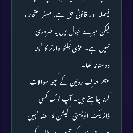
فیصلہ اور قانونی حق ہے، مسٹر افتخار ،
لیکن میرے خیال میں یہ ضروری
نہیں ہے۔ ”ڈی ٹیکٹو وارنر کا لہجہ
دوستانہ تھا۔
”ہم صرف روٹین کے کچھ سوالات
کرنا چاہتے ہیں۔ آپ لوگ کسی
ڈائریکٹ انویسٹی گیشن کا حصّہ نہیں
ہیں۔” یہ سن کر حسن اور طاہرہ کی