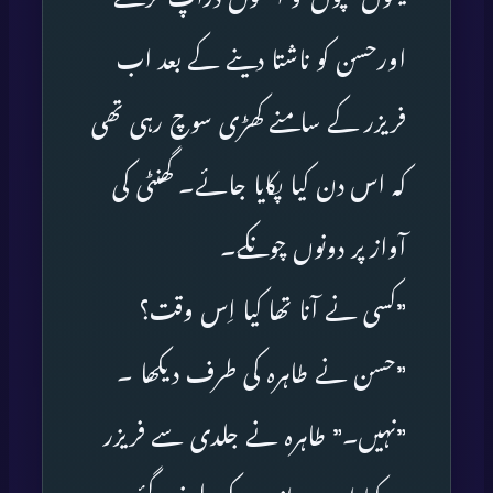
اورحسن کو ناشتا دینے کے بعد اب
فریزر کے سامنے کھڑی سوچ رہی تھی
کہ اس دن کیا پکایا جائے۔ گھنٹی کی
آواز پر دونوں چونکے۔
”کسی نے آنا تھا کیا اِس وقت؟
”حسن نے طاہرہ کی طرف دیکھا ۔
”نہیں۔” طاہرہ نے جلدی سے فریزر