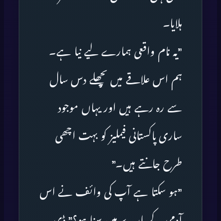
ہلایا۔
”یہ نام واقعی ہمارے لیے نیا ہے۔
ہم اس علاقے میں پچھلے دس سال
سے رہ رہے ہیں اور یہاں موجود
ساری پاکستانی فیملیز کو بہت اچھی
طرح جانتے ہیں۔”
”ہو سکتا ہے آپ کی وائف نے اس
آدمی کے بارے میں سنا ہو؟” ڈی