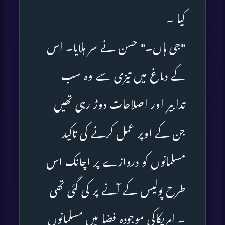
کیا ۔
”جی ہاں۔” حسن نے سر ہلایا۔ اس
کے دماغ میں تیزی سے وہ سب
تدابیر اور اصلاحات دوڑ رہی تھیں
جن کے اوپر عمل کرنے کی تاکید
مسلمانوں کو دروازے پر اچانک اس
طرح پولیس کے آنے پر کی گئی تھی
۔ امریکاکی موجودہ فضا میں مسلمانوں