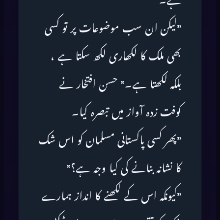
ہے۔”
”لیکن ان سب موضوعات پر تو کسی
بھی ملک کا لکھاری لکھ سکتا ہے ،
بلکہ لکھتا ہے۔” حسن افتخار نے
کوفت زدہ آواز میں تبصرہ کیا۔
”پھر کسی پاکستانی مسلمان کو اس شک
کا نشانہ بنانے کی کیا وجہ ہے؟”
”کیونکہ اس کے لکھنے کا انداز ہمارے