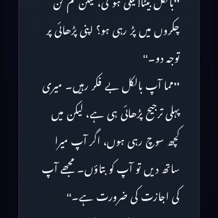
’’بالکل بیٹا! نیکی ہو گی، لیکن تم کن
چکروں میں پڑ رہی ہو؟ اپنی پڑھائی پر
توجہ دو۔‘‘
’’مما آپ بالکل بے فکر رہیں۔ میری
پہلی ترجیح پڑھائی ہی ہے، لیکن میں
کچھ سوچ رہی ہوں، اگر آپ میرا
ساتھ دیں تو آپ کو بتاؤں۔ مجھے آپ
کی اجازت کی ضرورت ہے۔‘‘