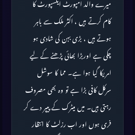
میرے والد امپورٹ ایکسپورٹ کا
کام کرتے ہیں ، اکثر ملک سے باہر
ہوتے ہیں ، بڑی بہن کی شادی ہو
چکی ہے اوربڑا بھائی پڑھنے کے لیے
امریکا گیا ہوا ہے۔ مما کا سوشل
سرکل کافی بڑا ہے تو وہ بھی مصروف
رہتی ہیں۔ میں میٹرک کے پیپر دے کر
فری ہوں اور اب رزلٹ کا انتظار