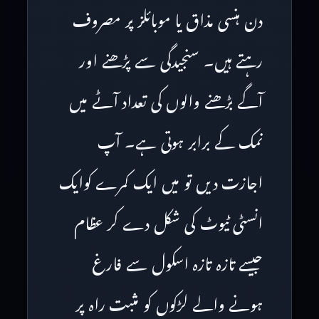
دن ہنسی مذاق یا موبائلز پر مصروف
رہتے ہیں۔ سنجیدگی سے پڑھنے اور
آگے بڑھنے والوں کی تعداد آٹے میں
نمک کے برابر ہوتی ہے۔ آپ
اجازت دیں تو میں ایک کمرے کوایک
انسٹی ٹیوٹ کی شکل دے کر عظام
جیسے تازہ تازہ اسکول سے فارغ
ہونے والے لڑکوں کو مثبت راہ پر