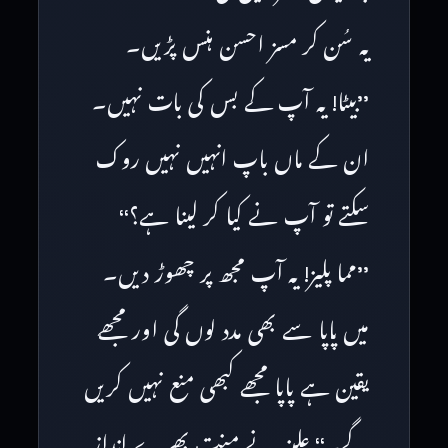
یہ سُن کر مسز احسن ہنس پڑیں۔
’’بیٹا! یہ آپ کے بس کی بات نہیں۔
ان کے ماں باپ انہیں نہیں روک
سکتے تو آپ نے کیا کر لینا ہے؟‘‘
’’مما پلیز! یہ آپ مجھ پر چھوڑ دیں۔
میں پاپا سے بھی مدد لوں گی اور مجھے
یقین ہے پاپا مجھے کبھی منع نہیں کریں
گے۔‘‘ علینہ نے منت بھرے انداز