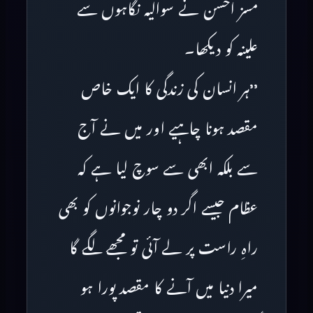
مسز احسن نے سوالیہ نگاہوں سے
علینہ کو دیکھا۔
’’ہر انسان کی زندگی کا ایک خاص
مقصد ہونا چاہیے اور میں نے آج
سے بلکہ ابھی سے سوچ لیا ہے کہ
عظام جیسے اگر دو چار نوجوانوں کو بھی
راہِ راست پر لے آئی تو مجھے لگے گا
میرا دنیا میں آنے کا مقصد پورا ہو