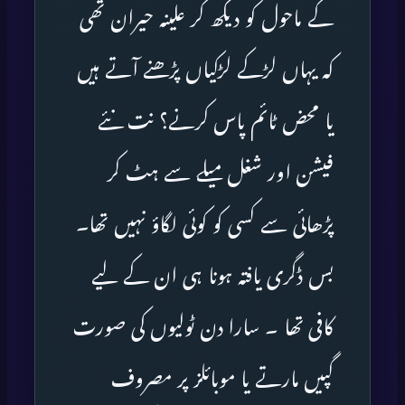
کے ماحول کو دیکھ کر علینہ حیران تھی
کہ یہاں لڑکے لڑکیاں پڑھنے آتے ہیں
یا محض ٹائم پاس کرنے؟ نت نئے
فیشن اور شغل میلے سے ہٹ کر
پڑھائی سے کسی کو کوئی لگاؤ نہیں تھا۔
بس ڈگری یافتہ ہونا ہی ان کے لیے
کافی تھا ۔ سارا دن ٹولیوں کی صورت
گپیں مارتے یا موبائلز پر مصروف