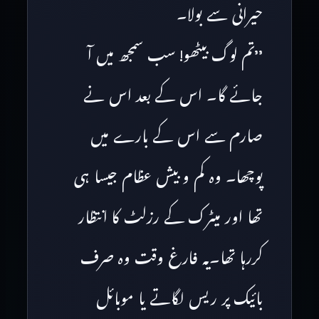
حیرانی سے بولا۔
’’تم لوگ بیٹھو! سب سمجھ میں آ
جائے گا۔ اس کے بعد اس نے
صارم سے اس کے بارے میں
پوچھا۔ وہ کم و بیش عظام جیسا ہی
تھا اور میٹرک کے رزلٹ کا انتظار
کررہا تھا۔یہ فارغ وقت وہ صرف
بائیک پر ریس لگاتے یا موبائل