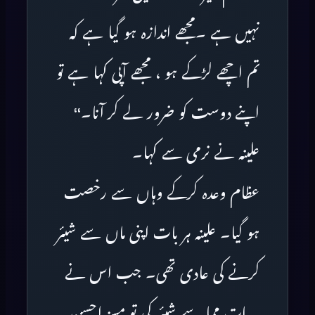
نہیں ہے ۔مجھے اندازہ ہو گیا ہے کہ
تم اچھے لڑکے ہو ، مجھے آپی کہا ہے تو
اپنے دوست کو ضرور لے کر آنا۔‘‘
علینہ نے نرمی سے کہا۔
عظام وعدہ کرکے وہاں سے رخصت
ہو گیا۔ علینہ ہر بات اپنی ماں سے شیئر
کرنے کی عادی تھی۔ جب اس نے
یہ بات مما سے شیئر کی تو مسز احسن