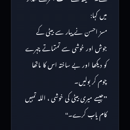
میں کہا:
مسز احسن نے پیار سے بیٹی کے
جوش اور خوشی سے تمتماتے چہرے
کو دیکھا اور بے ساختہ اس کا ماتھا
چوم کر بولیں۔
’’جیسے میری بیٹی کی خوشی ، اللہ تمہیں
کام یاب کرے۔‘‘