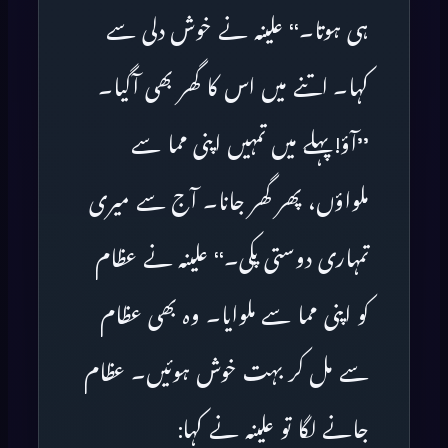
ہی ہوتا۔‘‘ علینہ نے خوش دلی سے
کہا۔ اتنے میں اس کا گھر بھی آگیا۔
’’آؤ! پہلے میں تمہیں اپنی مما سے
ملواؤں، پھر گھر جانا۔ آج سے میری
تمہاری دوستی پکی۔‘‘ علینہ نے عظام
کو اپنی مما سے ملوایا۔ وہ بھی عظام
سے مل کر بہت خوش ہوئیں۔ عظام
جانے لگا تو علینہ نے کہا: