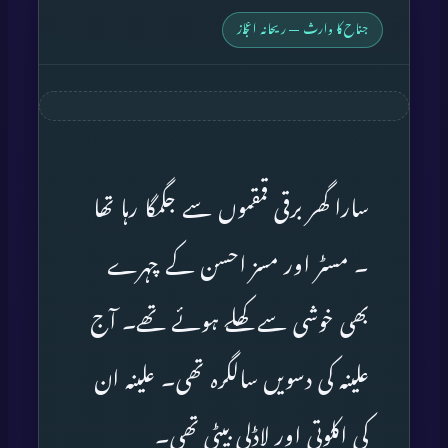
جناح کا وارث — ریحانہ اعجاز
سارا گھر برقی قمقموں سے جگمگا رہا تھا
۔ مسٹر اور مسز احسن کے چہرے
بھی خوشی سے کھلے ہوئے تھے۔ آج
علینہ کی دسویں سالگرہ تھی۔ علینہ ان
کی اکلوتی اور لاڈلی بیٹی تھی۔