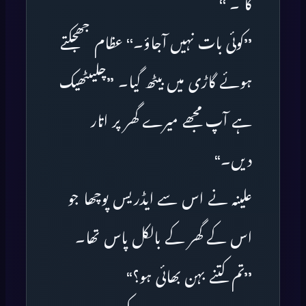
گا ۔ ‘‘
’’کوئی بات نہیں آجاؤ۔‘‘ عظام جھجکتے
ہوئے گاڑی میں بیٹھ گیا۔ ’’چلیںٹھیک
ہے آپ مجھے میرے گھر پر اتار
دیں۔‘‘
علینہ نے اس سے ایڈریس پوچھا جو
اس کے گھر کے بالکل پاس تھا۔
’’تم کتنے بہن بھائی ہو؟‘‘