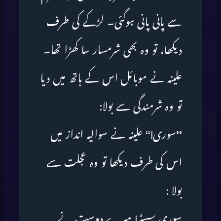
سے پانی پانی ہوگئی۔ لڑکے کی طرف
دیکھا، تو وہ بھی شرمسار سا کھڑا تھا۔
علینہ نے موبائل اس کے ہاتھ میں دیا
تو وہ شرمندگی سے بولا:
’’سوری!‘‘ علینہ نے سوالیہ انداز میں
اس کی طرف دیکھا تو وہ عجلت سے
بولا :
سوری سِسٹر! میرے دوست نے یہ