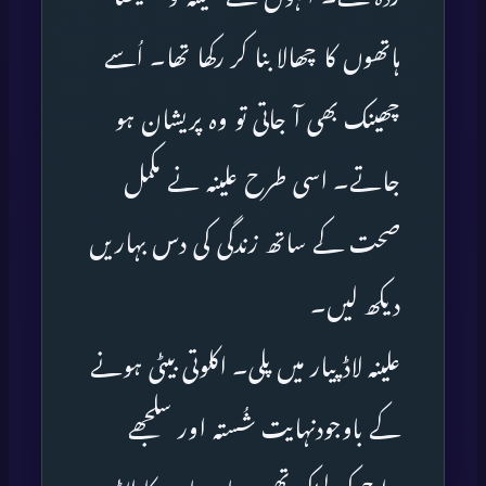
ہاتھوں کا چھالا بنا کر رکھا تھا۔ اُسے
چھینک بھی آ جاتی تو وہ پریشان ہو
جاتے۔ اسی طرح علینہ نے مکمل
صحت کے ساتھ زندگی کی دس بہاریں
دیکھ لیں۔
علینہ لاڈ پیار میں پلی۔ اکلوتی بیٹی ہونے
کے باوجودنہایت شُستہ اور سلجھے