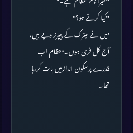
’’میرا نام عظام ہے۔‘‘
’’کیا کرتے ہو؟‘‘
’میں نے میٹرک کے پیپرز دیے ہیں،
آج کل فری ہوں۔‘‘عظام اب
قدرے پرسکون اندازمیں بات کررہا
تھا۔