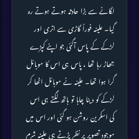
لگانے سے بڑا حادثہ ہوتے ہوتے رہ
گیا۔ علینہ فوراً گاڑی سے اتری اور
لڑکے کے پاس آگئی جو اپنے کپڑے
جھاڑ رہا تھا ، پاس ہی اس کا موبائل
گرا ہوا تھا۔ علینہ نے موبائل اٹھا کر
لڑکے کو دینا چاہا تو ہاتھ لگتے ہی اس
کی اسکرین روشن ہو گئی اور اس میں
موجود تصویر پر نظر پڑتے ہی علینہ شرم