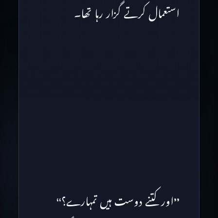
استعمال کرتے گزار رہا تھا۔
’’اور کتنے دوست ہیں تمہارے؟‘‘