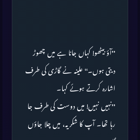
’’آؤ بیٹھو! کہاں جانا ہے میں چھوڑ
دیتی ہوں۔‘‘ علینہ نے گاڑی کی طرف
اشارہ کرتے ہوئے کہا۔
’’نہیں نہیں! میں دوست کی طرف جا
رہا تھا۔ آپ کا شکریہ، میں چلا جاؤں