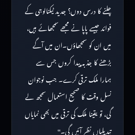
چلنے کا درس دوں؟ جدید ٹیکنالوجی کے
فوائد جیسے پاپا نے مجھے سمجھائے ہیں،
میں ان کو سمجھاؤں۔ان میں آگے
بڑھنے کا جذبہ پیدا کروں جس سے
ہمارا ملک ترقی کرے۔ جب نوجوان
نسل وقت کا صحیح استعمال سمجھ لے
گی، تو یقینا ملک کی ترقی میں بھی نمایاں
تبدیلیاں نظر آئیں گی۔‘‘