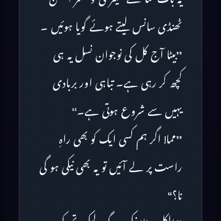
ٹھنڈی سانس لیتے ہوئے گویا ہوئیں ۔
’’بیٹا آج کل کی نوجوان نسل یہ ہی
کچھ کر رہی ہے۔ تباہی اور بربادی
یہیں سے شروع ہوتی ہے۔‘‘
’’مما! اگر ہم کسی ایک کو بھی راہِ
راست پر لے آئیں تو یہ بھی نیکی ہو گی
نا؟‘‘