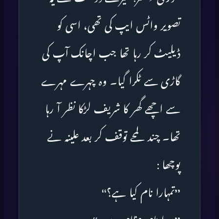
تصویر واٹس ایپ کی تھی، اسی کو
ڈیلیٹ کر رہا تھا جب اچانک آپ کی
گاڑی سے ٹکرا گیا۔ وہ چہرے مہرے
سے اچھے گھر کا شریف لڑکا نظر آ رہا
تھا۔ چند لمحے توقف کر بعد علینہ نے
پوچھا :
’’تمہارا نام کیا ہے؟‘‘