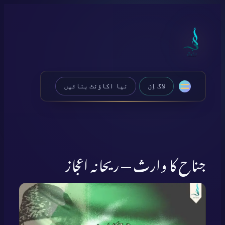
Skip
to
content
لاگ اِن
نیا اکاؤنٹ بنائیں
جناح کا وارث — ریحانہ اعجاز