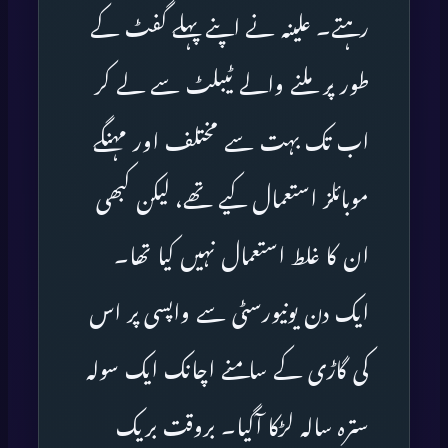
رہتے۔ علینہ نے اپنے پہلے گفٹ کے
طور پر ملنے والے ٹیبلٹ سے لے کر
اب تک بہت سے مختلف اور مہنگے
موبائلز استعمال کیے تھے، لیکن کبھی
ان کا غلط استعمال نہیں کیا تھا۔
ایک دن یونیورسٹی سے واپسی پر اس
کی گاڑی کے سامنے اچانک ایک سولہ
سترہ سالہ لڑکا آگیا۔ بروقت بریک