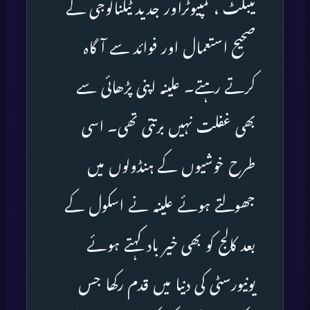
ٹیبلٹ ، کمپیوٹراور جدید ٹیکنالوجی کے
صحیح استعمال اور فوائد سے آگاہ
کرتے رہتے۔ علینہ اپنی پڑھائی سے
بھی غفلت نہیں برتتی تھی۔ اسی
طرح خوشیوں کے ہنڈولوں میں
جھولتے ہوئے علینہ نے اسکول کے
بعد کالج کو بھی خیر باد کہتے ہوئے
یونیورسٹی کی دنیا میں قدم رکھا جس