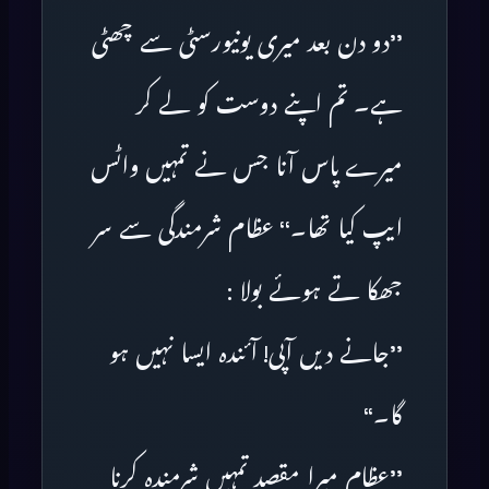
’’دو دن بعد میری یونیورسٹی سے چھٹی
ہے۔ تم اپنے دوست کو لے کر
میرے پاس آنا جس نے تمہیں واٹس
ایپ کیا تھا۔‘‘ عظام شرمندگی سے سر
جھکا تے ہوئے بولا :
’’جانے دیں آپی! آئندہ ایسا نہیں ہو
گا۔‘‘
’’عظام میرا مقصد تمہیں شرمندہ کرنا