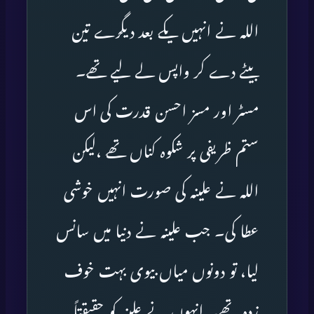
اللہ نے انہیں یکے بعد دیگرے تین
بیٹے دے کر واپس لے لیے تھے۔
مسٹر اور مسز احسن قدرت کی اس
ستم ظریفی پر شکوہ کناں تھے ،لیکن
اللہ نے علینہ کی صورت انہیں خوشی
عطا کی۔ جب علینہ نے دنیا میں سانس
لیا، تو دونوں میاں بیوی بہت خوف
زدہ تھے۔ انہوں نے علینہ کو حقیقتاً