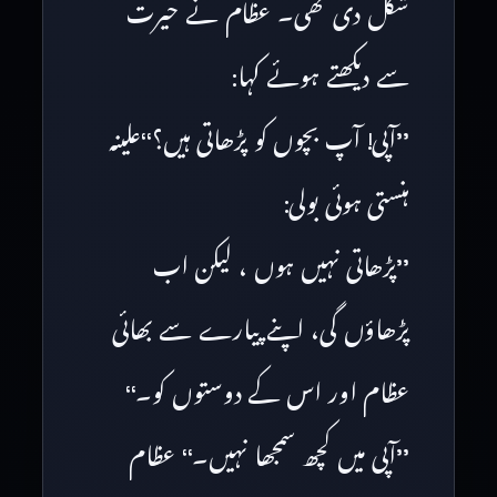
شکل دی تھی۔ عظام نے حیرت
سے دیکھتے ہوئے کہا:
’’آپی! آپ بچوں کو پڑھاتی ہیں؟‘‘علینہ
ہنستی ہوئی بولی:
’’پڑھاتی نہیں ہوں ، لیکن اب
پڑھاؤں گی، اپنے پیارے سے بھائی
عظام اور اس کے دوستوں کو۔‘‘
’’آپی میں کچھ سمجھا نہیں۔‘‘ عظام