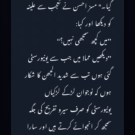
گیا۔‘‘ مسز احسن نے تعجب سے علینہ
کو دیکھا اور کہا:
’’میں کچھ سمجھی نہیں؟‘‘
’’دیکھیں مما! میں جب سے یونیورسٹی
گئی ہوں تب سے شدید الجھن کا شکار
ہوں کہ نوجوان لڑکے لڑکیاں
یونیورسٹی کو صرف سیرو تفریح کی جگہ
سمجھ کر انجوائے کرتے ہیں اور سارا