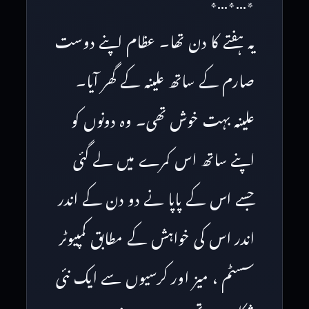
٭…٭…٭
یہ ہفتے کا دن تھا۔ عظام اپنے دوست
صارم کے ساتھ علینہ کے گھر آیا۔
علینہ بہت خوش تھی۔ وہ دونوں کو
اپنے ساتھ اس کمرے میں لے گئی
جسے اس کے پاپا نے دو دن کے اندر
اندر اس کی خواہش کے مطابق کمپیوٹر
سسٹم ، میز اور کرسیوں سے ایک نئی