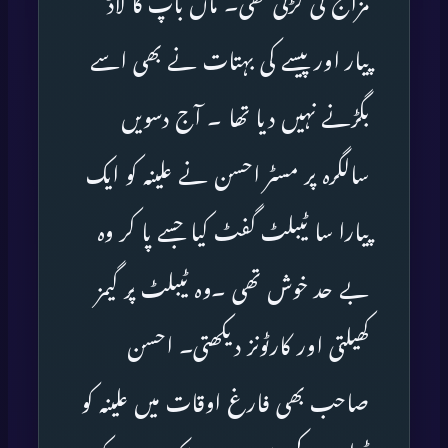
مزاج کی لڑکی تھی۔ ماں باپ کا لاڈ
پیار اور پیسے کی بہتات نے بھی اسے
بگڑنے نہیں دیا تھا ۔ آج دسویں
سالگرہ پر مسٹر احسن نے علینہ کو ایک
پیارا سا ٹیبلٹ گفٹ کیا جسے پا کر وہ
بے حد خوش تھی ۔وہ ٹیبلٹ پر گیمز
کھیلتی اور کارٹونز دیکھتی۔ احسن
صاحب بھی فارغ اوقات میں علینہ کو