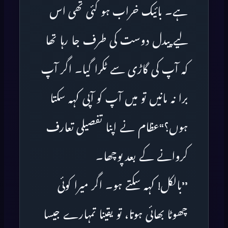
ہے۔ بائیک خراب ہو گئی تھی اس
لیے پیدل دوست کی طرف جا رہا تھا
کہ آپ کی گاڑی سے ٹکرا گیا۔ اگر آپ
برا نہ مانیں تو میں آپ کو آپی کہہ سکتا
ہوں؟‘‘عظام نے اپنا تفصیلی تعارف
کروانے کے بعد پوچھا۔
’’بالکل! کہہ سکتے ہو۔ اگر میرا کوئی
چھوٹا بھائی ہوتا، تو یقینا تمہارے جیسا