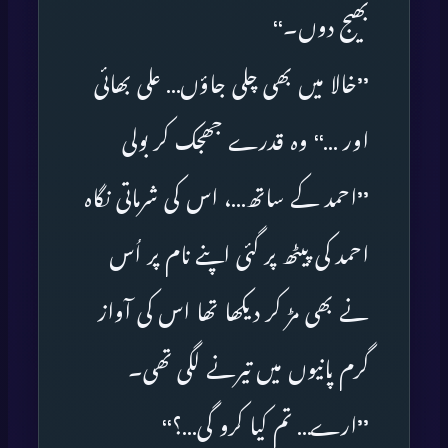
بھیج دوں۔‘‘
’’خالا میں بھی چلی جاؤں… علی بھائی
اور …‘‘ وہ قدرے جھجک کر بولی
’’احمد کے ساتھ…، اس کی شرماتی نگاہ
احمد کی پیٹھ پر گئی اپنے نام پر اُس
نے بھی مڑ کر دیکھا تھا اس کی آواز
گرم پانیوں میں تیرنے لگی تھی۔
’’ارے… تم کیا کرو گی…؟‘‘