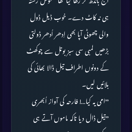
آج باندھ کر رکھا گیا تھا منحوس رستہ
ہی نہ کاٹ دے۔ خوب ڈیل ڈول
والی چھوٹی آپا بھی اِدھر اُدھر ڈولتی
بڑھیں لمبی سی سبز بوتل سے چوکھٹ
کے دونوں اطراف تیل ڈالا بھائی کی
بلائیں لیں۔
’’امی یہ کیا…! فارحہ کی آواز اُبھری
’’تیل ڈال دیا تاکہ ماموں آتے ہی