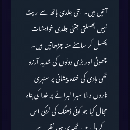
آتیں ہیں۔ اتنی جلدی ہاتھ سے ریت
نہیں پھسلتی جتنی جلدی خواہشات
پھسل کر سامنے منہ چڑھاتیں ہیں۔
چھوٹی اور بڑی دونوں کی شدید آرزو
تھی ہادی کی خندہ پیشانی پر سنہری
تاروں والا سہرا لہرائے پر خدا کی پناہ
مجال کیا جو کوئی ڈھنگ کی لڑکی اس
کے دل میں ٹھہری ہو، نظر سے