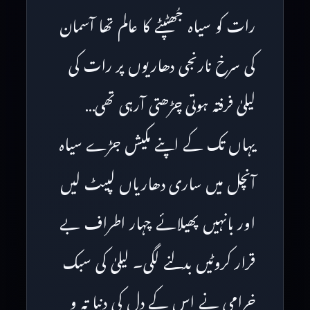
رات کو سیاہ جُھٹپٹے کا عالم تھا آسمان
کی سرخ نارنجی دھاریوں پر رات کی
لیلیٰ فرفتہ ہوتی چڑھتی آرہی تھی…
یہاں تک کے اپنے مکیش جڑے سیاہ
آنچل میں ساری دھاریاں لپیٹ لیں
اور بانہیں پھیلائے چہار اطراف بے
قرار کروٹیں بدلنے لگی۔ لیلیٰ کی سبک
خرامی نے اس کے دل کی دنیا تہ و