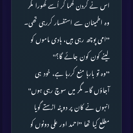
اس نے گردن گھما کر اُسے گھورا مگر
وہ اطمینان سے استفسار کررہی تھی۔
’’امی پوچھ رہی ہیں، ہادی ماموں کو
لینے کون کون جائے گا؟‘‘
’’وہ تو بارہا منع کررہا ہے، خود ہی
آجاؤں گا۔ مگر میں سوچ رہی ہوں‘‘
انہوں نے کان پر دوپٹہ اڑستے گویا
مطلع کیا تھا ’’احمد اور علی دونوں کو