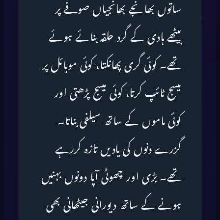
ساتوں بھانجے بھانجیاں صوفے پر
بیٹھے ہادی کے گرد حلقہ بنائے ہوئے
تھے۔ کوئی گری پھانکتا، کوئی موبائل پر
میسج ٹائپ کرتا، کوئی میسج پڑھتی اور
کوئی ماموں کے ساتھ سیلفی بناتا۔
گزرے دنوں کی یادیں تازہ کررہے
تھے۔ بڑی اور چھوٹی آپا دونوں بہنیں
ہونے کے ساتھ دیورانی جیٹھانی بھی