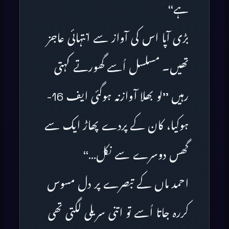
ہے‘‘
بڑی آپا اس کی آواز سے انتہائی عاجز
تھیں۔ مسلسل اُسے گھورتے کہتی
رہیں ’’لو بھلا آوازنہ ہوگئی ایف 16-
ہوکیا، کان کے پردے پھاڑ ایک سے
گھس دوسرے سے نکل…‘‘
احمد ماں کے تبصرے پر دل مسوس
کررہ جاتا اُسے تو اتنی سریلی لگتی تھی