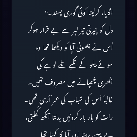
لگایا، کرلیتا کوئی گوری پسند۔‘‘
دل کو چیرتی تیز لہر سے بے قرار ہوکر
اُس نے چھوٹی آپا کو دیکھا تھا وہ
سوئے بیلو کے تکیے تلے لوہے کی
چُھری چُھپانے میں مصروف تھیں۔
غالباً اُس کی شباب کی عمر آرہی تھی۔
رات کو بار بار کروٹیں بدلتا آنکھ کُھلتی،
بے چین رہتا اور آپا کا کہنا تھا