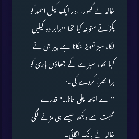
خالہ نے گھورا اور ایک کیل احمد کو
پکڑاتے متوجہ کیا تھا ’’برابر دو کیلیں
لگا، سبز تعویز لٹکانا ہے، پیر جی نے
کہا تھا، سبزے کے چھاؤں ہاری کو
ہرا بھرا کردے گی۔‘‘
’’اے اچھا چلی جانا…‘‘ قدرے
محبت سے دیکھا جیسے ہی مڑنے لگی
خالہ نے ہانک لگائی۔