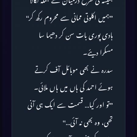
ہمیشہ کی طرح درمیان سے جملہ نکالا
’’ہمیں اکلوتی ممانی سے محروم رکھ کر‘‘
ہادی پوری بات سن کر دھیما سا
مسکرا دیئے۔
سدرہ نے بھی موبائل آف کرتے
ہوئے احمد کی ہاں میں ہاں ملائی۔
’’تو اور کیا… قسمت سے ایک ہی آنی
تھی، وہ بھی نہ آئی…‘‘