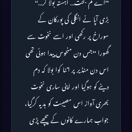
’’اے کم بخت… آہستہ بولا کر…‘‘
بڑی آپا نے انگلی کی پورکان کے
سوراخ پر رکھی اور اسے نخوت سے
گھورا ’’جس دن منحوس پیدا ہوئی تھی
اس دن منڈیر پر اتنا کوا بولا کہ دم
دینے کو ہوگیا اور اپنی ساری نخوت
بھری آواز اس مصیبت کو ہدیہ کرگیا،
جواب ہمارے کانوں کے پیچھے پڑی