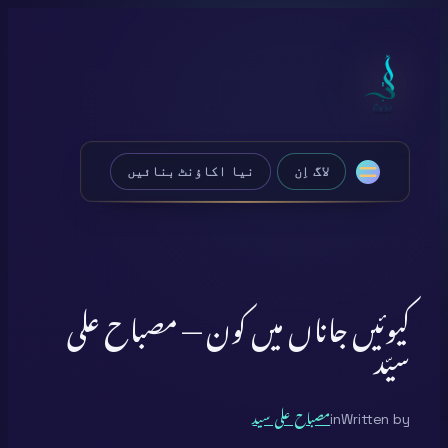
Skip
to
content
لاگ اِن
نیا اکاؤنٹ بنائیں
کیوئیں جاناں میں کون — مصباح علی
سیّد
Written by
in
مصباح علی سید