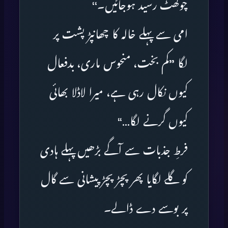
چوکھٹ رسید ہوجائیں۔‘‘
امی سے پہلے خالہ کا چھانپڑ پشت پر
لگا ’’کم بخت، منحوس ماری، بدفعال
کیوں نکال رہی ہے، میرا لاڈلا بھائی
کیوں گرنے لگا…‘‘
فرطِ جذبات سے آگے بڑھیں پہلے ہادی
کو گلے لگایا پھر پچڑ پچڑ پیشانی سے گال
پر بوسے دے ڈالے۔