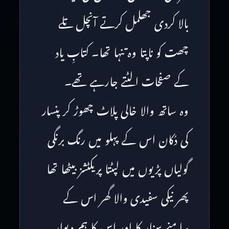
بالا کردی جھلمل کرتے آنچل تلے
چھت کو ناپتا وہ تنہا تھا۔ کتابِ یاد
کے صفحات الٹتے جارہے تھے۔
وہ ساتھ والا خالی پلاٹ چھوڑ کر پنسار
کی دُکان اس کے پہلو میں رنگ برنگی
گولیاں پڑیوں میں لپٹتا پریکٹشز بیٹھا تھا
پھر نیکی سفیدی والا گھر اس کے
سامنے سنار کا اور اس کا ہم دیوار