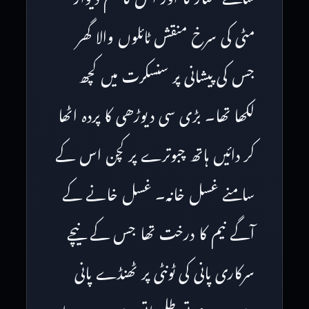
مٹی کی سرخ منقش ٹائلوں والا گھر
جس کی پیشانی پر سنسکرت میں کچھ
لکھا تھا۔ بڑی سی دیوڑھی کا پردہ اٹھا
کر دائیں ہاتھ چبوترے پر کچن اس کے
سامنے غسل خانہ۔ غسل خانے کے
آگے نیم کا درخت تھا جس کے نیچے
سرکاری پانی کی ٹونٹی پر ٹھنڈے پانی