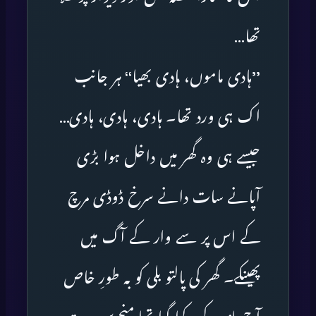
تھا…
’’ہادی ماموں، ہادی بھیا‘‘ ہر جانب
اک ہی ورد تھا۔ ہادی، ہادی، ہادی…
جیسے ہی وہ گھر میں داخل ہوا بڑی
آپانے سات دانے سرخ ڈوڈی مرچ
کے اس پر سے وار کے آگ میں
پھینکے۔ گھر کی پالتو بلی کو بہ طورِ خاص