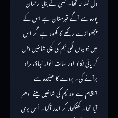
دل ٹکتا نہ تھا۔ کسی نے بتایا رحمان
پورہ سے آگے قبرستان ہے اس کے
پچھواڑے رکھے کا کھوہ ہے اگر اس
میں نبولیاں لگی نیم کی کچی شاخیں ڈال
کر پانی نکالو اور سات اتوار نہاؤ، مراد
برآئے گی۔ پردے کا علیٰحدہ سے
انتظام ہے وہ نیم کی شاخیں لینے ادھر
آیا تھا۔ کھنکھار کر اندر آگیا۔ اُس پری