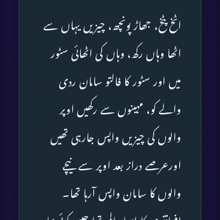
اٹخ پٹخ، جھاڑ پونچھ، چیزیں یہاں سے
اٹھا وہاں رکھ، وہاں کی اٹھائی سٹور
میں اور سٹور کا فالتو سامان ردی
والے کو، مہینوں سے رکھیں اوپر
والوں کی چیزیں واپس جارہی تھیں
اورعرصے دراز بعد اوپر سے نیچے
والوں کا سامان واپس آرہا تھا۔