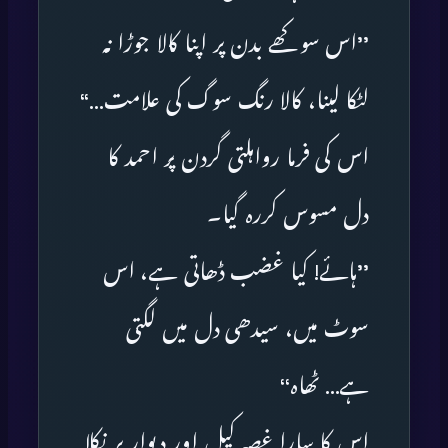
’’اس سوکھے بدن پر اپنا کالا جوڑا نہ
لٹکا لینا، کالا رنگ سوگ کی علامت…‘‘
اس کی فرما رواہلتی گردن پر احمد کا
دل مسوس کررہ گیا۔
’’ہائے! کیا غضب ڈھاتی ہے، اس
سوٹ میں، سیدھی دل میں لگتی
ہے… ٹھاہ‘‘
اس کا سارا غصہ کیل اور دیوار پر نکلا