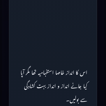
اس کا انداز خاصا استفہامیہ تھا مگر آپا
کیا جانے انداز و انداز بہت کشادگی
سے بولیں۔