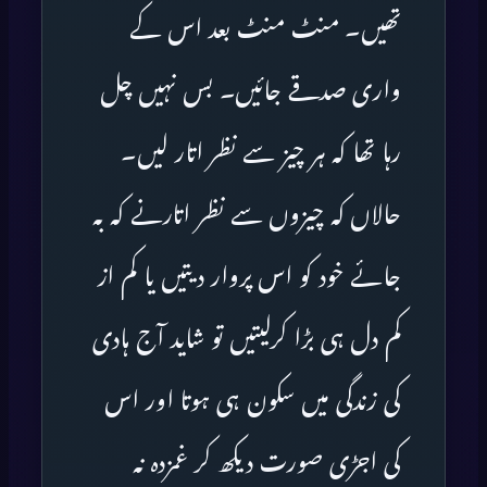
تھیں۔ منٹ منٹ بعد اس کے
واری صدقے جائیں۔ بس نہیں چل
رہا تھا کہ ہر چیز سے نظر اتار لیں۔
حالاں کہ چیزوں سے نظر اتارنے کہ بہ
جائے خود کو اس پروار دیتیں یا کم از
کم دل ہی بڑا کرلیتیں تو شاید آج ہادی
کی زندگی میں سکون ہی ہوتا اور اس
کی اجڑی صورت دیکھ کر غمزدہ نہ