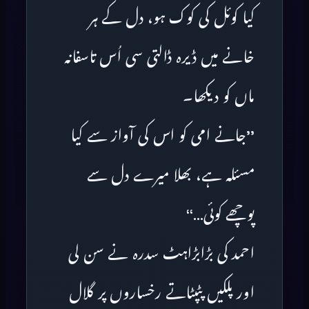
کیا کوئل کی کوک ہو، دل کے ہر
خانے میں ڈیرہ ڈالتی سی اُس تاسفانہ
ماں کو دیکھا۔
’’جانے امی کو اس کی آواز سے کیا
مسئلہ ہے، بھلا میرے دل سے
پوچھے کوئی…‘‘
احمد کی بڑابڑاہٹ سدرہ نے سن لی
اور پلکیں پٹپٹاتے رخساروں پر گلال