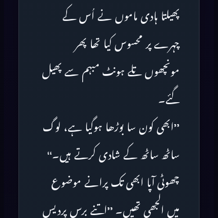
پھیلتا ہادی ماموں نے اُس کے
چہرے پر محسوس کیا تھا پھر
مونچھوں تلے ہونٹ مبہم سے پھیل
گئے۔
’’ابھی کون سا بوڑھا ہوگیا ہے، لوگ
ساٹھ ساٹھ کے شادی کرتے ہیں۔‘‘
چھوٹی آپا ابھی تک پرانے موضوع
میں الجھی تھیں۔ ’’اتنے برس پردیس