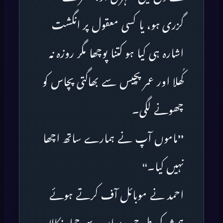
گزری ہو، یا کسی معقول پر انگشت
اشارہ ہی کیا ہو کتنا پوچھا مگر روزہ نہ
کُھلا اور عمر پچیس سے بھاگتی پچاس کو
چھونے لگی۔
’’ماموں آپ نے ہمارے ساتھ اچھا
نہیں کیا۔‘‘
احمد نے موبائل آف کرتے ہوئے