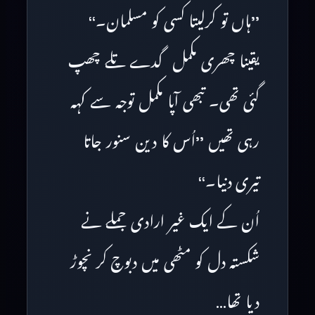
’’ہاں تو کرلیتا کسی کو مسلمان۔‘‘
یقینا چھری مکمل گدے تلے چھپ
گئی تھی۔ تبھی آپا مکمل توجہ سے کہہ
رہی تھیں ’’اُس کا دین سنور جاتا
تیری دنیا۔‘‘
اُن کے ایک غیر ارادی جملے نے
شکستہ دل کو مٹھی میں دبوچ کر نچوڑ
دیا تھا…