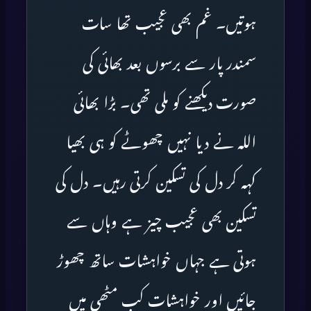
ہوتیں۔ غم بھی عجیب تھا سات
سمندر پار سے برسوں بعد بھائی کی
صورت دیکھنے کو ملی تھی۔ بڑا بھائی
اللہ نے دیا نہیں چھوٹے کو ہی بھیا
کہہ کر دل کی تسکین کرتی رہیں۔ دل کی
تسکین بھی عجیب چیز ہے وہاں سے
ہوتی ہے جہاں خواہشات ساتھ چھوڑ
جائیں اور خواہشات کب مٹھی میں