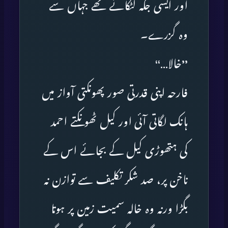
اور ایسی جگہ لٹکانے تھے جہاں سے
وہ گزرے۔
’’خالا…‘‘
فارحہ اپنی قدرتی صور پھونکتی آواز میں
ہانک لگاتی آئی اور کیل ٹھونکتے احمد
کی ہتھوڑی کیل کے بجائے اس کے
ناخن پر، صد شکر تکلیف سے توازن نہ
بگڑا ورنہ وہ خالہ سمیت زمین پر ہوتا