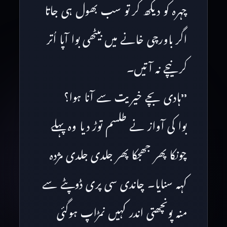
چہرہ کو دیکھ کر تو سب بھول ہی جاتا
اگر باورچی خانے میں بیٹھی بوا آپا اُتر
کر نیچے نہ آتیں۔
’’ہادی بچے خیریت سے آنا ہوا؟
بوا کی آواز نے طلسم توڑ دیا وہ پہلے
چونکا پھر جھجکا پھر جلدی جلدی مژدہ
کہہ سنایا۔ چاندی سی پری ڈوپٹے سے
منہ پونچھتی اندر کہیں نمڑاپ ہوگئی