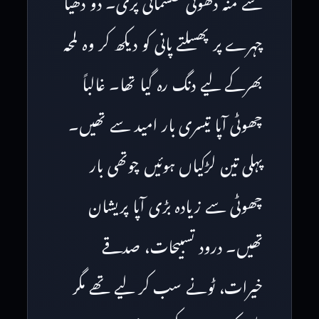
سے منہ دھوتی طلسماتی پری۔ دو دھیا
چہرے پر پھسلتے پانی کو دیکھ کر وہ لمحہ
بھرکے لیے دنگ رہ گیا تھا۔ غالباً
چھوٹی آپا تیسری بار امید سے تھیں۔
پہلی تین لڑکیاں ہوئیں چوتھی بار
چھوٹی سے زیادہ بڑی آپا پریشان
تھیں۔ درود تسبیحات، صدقے
خیرات، ٹونے سب کر لیے تھے مگر