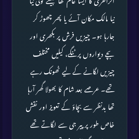
افراتفری کا ایسا عالم تھا جیسے کوئی نیا
نیا مالک مکان آئے یا پھر چھوڑ کر
جارہا ہو۔ چیزیں فرش پر بکھری اور
بچے دیواروں پر ٹنگے، کیلیں مختلف
چیزیں لگانے کے لیے ٹھونک رہے
تھے۔ عرصے بعد شام کا بھولا گھر آرہا
تھا بدنظر سے بچاؤ کے تعویز اور نقش
خاص طور پر پیر جی سے لگاتے تھے