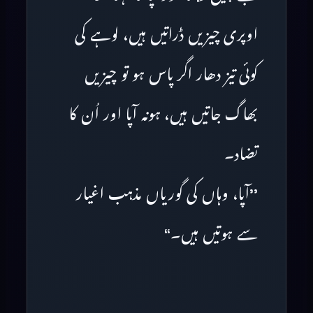
اوپری چیزیں ڈراتیں ہیں، لوہے کی
کوئی تیز دھار اگر پاس ہو تو چیزیں
بھاگ جاتیں ہیں، ہونہ آپا اور اُن کا
تضاد۔
’’آپا، وہاں کی گوریاں مذہب اغیار
سے ہوتیں ہیں۔‘‘