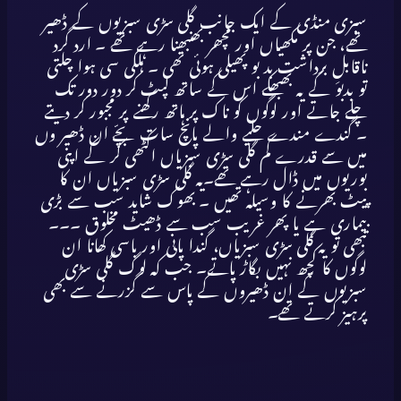
سبزی منڈی کے ایک جانب گلی سڑی سبزیوں کے ڈھیر
تھے، جن پر مکھیاں اور مچھر بھنبھنا رہے تھے ۔ ارد گرد
ناقابلِ برداشت بد بو پھیلی ہوئی تھی ۔ ہلکی سی ہوا چلتی
تو بدبو کے یہ بھبھکے اس کے ساتھ لپٹ کر دور دور تک
چلے جاتے اور لوگوں کو ناک پر ہاتھ رکھنے پر مجبور کر دیتے
۔ گندے مندے حلیے والے پانچ سات بچّے ان ڈھیر وں
میں سے قدرے کم گلی سڑی سبزیاں اکٹھی کر کے اپنی
بوریوں میں ڈال رہے تھے۔یہ گلی سڑی سبزیاں ان کا
پیٹ بھرنے کا وسیلہ تھیں ۔ بھوک شاید سب سے بڑی
بیماری ہے یا پھر غریب سب سے ڈھیٹ مخلوق ۔۔۔
تبھی تو یہ گلی سڑی سبزیاں، گندا پانی اور باسی کھانا ان
لوگوں کا کچھ نہیں بگاڑ پاتے۔ جب کہ لوگ گلی سڑی
سبزیوں کے ان ڈھیروں کے پاس سے گزرنے سے بھی
پرہیز کرتے تھے۔