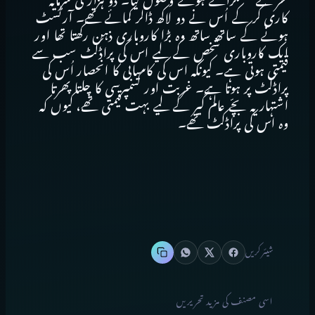
فخر سے مسکراتے ہوئے وصول کیا۔ دو ہزار کی سرمایہ
کاری کر کے اُس نے دو لاکھ ڈالر کمائے تھے۔ آرٹسٹ
ہونے کے ساتھ ساتھ وہ بڑا کاروباری ذہن رکھتا تھا اور
ایک کاروباری شخص کے لیے اس کی پراڈکٹ سب سے
قیمتی ہوتی ہے۔ کیونکہ اس کی کامیابی کا انحصار اُس کی
پراڈکٹ پر ہوتا ہے۔ غربت اور کسمپرسی کا چلتا پھرتا
اشتہار یہ بچّے عالم گیر کے لیے بہت قیمتی تھے، کیوں کہ
وہ اس کی پراڈکٹ تھے۔
شیئر کریں
اسی مصنف کی مزید تحریریں