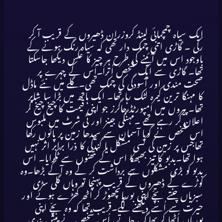
ایک سیاہ چمچمائی لینڈ کروزران ڈھیروں کے قریب آ کر
رکی ۔ گاڑی اتنی چمک دار تھی کہ سیاہ رنگ ہونے کے
باوجود اس میں آئینے کی طرح ہر چیز کا عکس دیکھا جاسکتا
تھا۔ گاڑی سے ایک شخص اُترا۔اُس کے چہرے پر
صحت مندی اور آسودگی کی چمک تھی۔گلے میں نئے ماڈل
کا مہنگا ترین کیمرہ لٹک رہا تھا۔ ایک ہاتھ میں بڑا سا شاپر
تھا۔ پیروں میں امپورٹڈ جاگرز جو اپنی قیمت کا چیخ چیخ کر
اعلان کر رہے تھے ۔مہنگی جینز اور ٹی شرٹ میں ملبوس
اس شخص نے گویا آسمان سے سیدھا زمین پر پائوں رکھا
تھاجس پر زمین کی کسی مشکل یا گندگی کا ذرا برابر اثر نہیں
ہوا تھا۔بدبو کا تیز بھبھکا اس کے نتھنوں سے ٹکرایا۔ اس
بدبو کو بڑی مشکلوں سے برداشت کر کے وہ آگے بڑھا۔وہ
کوڑے کے ڈھیروں کے قریب پہنچا تو وہاں گلی سڑی
سبزیاں چنتے بچّے اپنی بوریاںچھوڑ کر اُٹھ کھڑے ہوئے اور
حیرت سے اُسے دیکھنے لگے۔قریب تھا کہ وہ بچّے اپنی
بوریاں اُٹھا کر بھاگ جاتے، اُس شخص نے پیش بندی