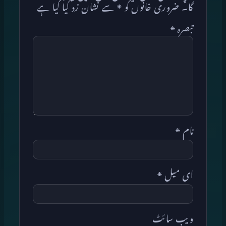
گا۔
ضروری خانوں کو
*
سے نشان زد کیا گیا ہے
تبصرہ
*
نام
*
ای میل
*
ویب‌ سائٹ