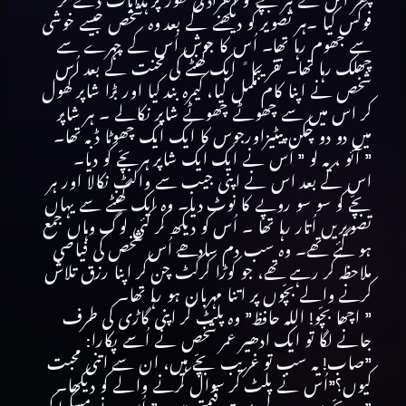
پھر اُس نے ہر بچّے کو انفرادی طور پر ہدایات دے کر
فوکس کیا ۔ہر تصویر کو دیکھنے کے بعد وہ شخص جیسے خوشی
سے جھوم رہا تھا۔ اُس کا جوش اُس کے چہرے سے
چھلک رہا تھا۔ تقریبا ً ایک گھنٹے کی محنت کے بعد اُس
شخص نے اپنا کام مکمل کیا، کیمرہ بند کیا اور بڑا شاپر کھول
کر اس میں سے چھوٹے چھوٹے شاپر نکالے ۔ ہر شاپر
میں دو دو چکن پیٹیزاورجوس کا ایک ایک چھوٹا ڈبہ تھا۔
” آئو ، یہ لو ” اُس نے ایک ایک شاپر ہربچّے کو دیا۔
اس کے بعد اس نے اپنی جیب سے والٹ نکالا اور ہر
بچّے کو سو سو روپے کا نوٹ دیا۔ وہ ایک گھنٹے سے یہاں
تصویریں اُتار رہا تھا ۔ اُس کو دیکھ کر کئی لوگ وہاں جمع
ہو گئے تھے۔ وہ سب دم سادھے اُس شخص کی فیاضی
ملاحظہ کر رہے تھے، جو کوڑا کرکٹ چن کر اپنا رزق تلاش
کرنے والے بچّوں پر اتنا مہربان ہو رہا تھا۔
” اچھا بچّو! اللہ حافظ” وہ پلٹ کر اپنی گاڑی کی طرف
جانے لگا تو ایک ادھیر عمر شخص نے اُسے پکارا:
”صاب! یہ سب تو غریب بچّے ہیں، ان سے اتنی محبت
کیوں؟”اُس نے پلٹ کر سوال کرنے والے کو دیکھا۔