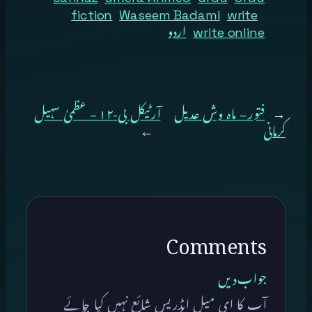
fiction
Waseem Badami
write
write online
اردو
←
فتور – ماہ وش عدیل
آرٹیکل بی-۱۲ – عظمیٰ سہیل
کرمانی
→
Comments
جواب دیں
آپ کا ای میل ایڈریس شائع نہیں کیا جائے