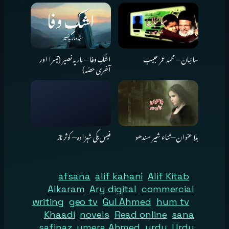
سائبان — محمد عمر حبیب
اشکِ وفا — ماریہ نصیر (تیسرا اور
آخری حصّہ)
بلا عنوان — ثناء شبیر سندھو
فیس بکی شہزادہ — کوثر ناز
afsana
alif kahani
Alif Kitab
Alkaram
Ary digital
commercial
writing
geo tv
Gul Ahmed
hum tv
Khaadi
novels
Read online
sana
safinaz
umera Ahmed
urdu
Urdu