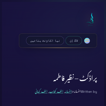
Skip
to
content
لاگ اِن
نیا اکاؤنٹ بنائیں
پراڈکٹ – نظیر فاطمہ
Written by
افسانہ
in
افسانہ
, 
الف کتاب
, 
الف کہانی