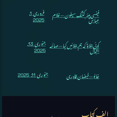
فینسی ہیئر کٹنگ سیلون — غلام
فروری 1,
عباس
2025
کوئی بتلاوؑ کہ ہم بتلائیں کیا — صائمہ
جنوری 13,
اقبال
2025
خالو — فیضان قادری
جنوری 11, 2025
الف کتاب