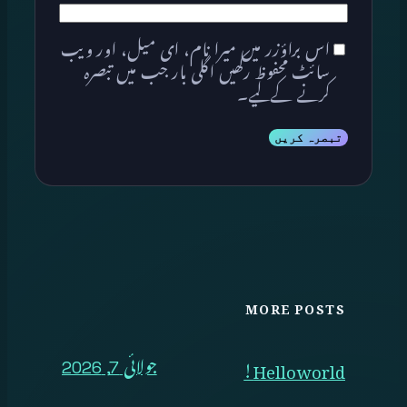
اس براؤزر میں میرا نام، ای میل، اور ویب
سائٹ محفوظ رکھیں اگلی بار جب میں تبصرہ
کرنے کےلیے۔
MORE POSTS
Hello world!
جولائی 7, 2026