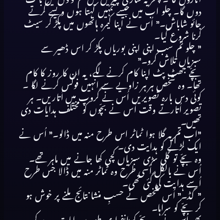
دوں گا۔ چلو اب میں جیسے تمہیں کہتا ہوں ویسے کرتے
جائو شاباش۔” اُس نے اپنا کیمرہ ہاتھوں میں پکڑ کر سیٹ
کرنا شروع کیا۔
” چلو تم سب اپنی اپنی بوریاں پکڑ کر اس ڈھیر سے
سبزیاں تلاش کرو۔”
بچّے جھٹ پٹ اپنا کام کرنے لگے، یہ ان کا روز کا کام
تھا۔ وہ شخص ہر ہر زاویے سے انہیں فوکس کرنے لگا ۔
کوئی دس بارہ تصویریں اُس نے گروپ میں اُتاریں۔ ہر
تصویر اُتارتے وقت اُس نے بچّوں کو مختلف ہدایات دی
تھیں۔
”اب تم یہ گلا ہوا ٹماٹر اس طرح منہ میں ڈالو۔” اُس نے
ایک لڑکے کو ہدایت دی۔
وہ بچّے تو گلی سڑی سبزیاں کچی کھا جانے میں ماہر تھے۔
اُس نے بالکل اُسی طرح وہ ٹماٹر منہ میں ڈالا جس طرح
اُسے ہدایت کی گئی تھی۔
”گڈ۔” اُس شخص نے حسبِ منشا نتائج ملنے پر خوش ہو
کر بچّے کو سراہا۔