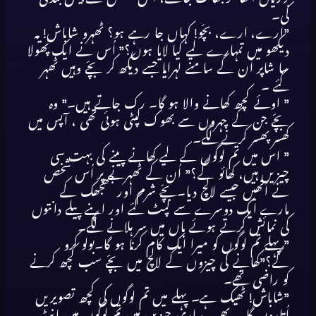
کی۔
”ارے، ارے، بچّو! کہاں جا رہے ہو؟ ٹھہرو شاباش! یہ
دیکھو میں تمہارے لیے کیا لایا ہوں؟” اُس نے ایک پھولا
سا شاپر اُن کے سامنے لہرایا جسے دیکھ کر بچّے وہیں ٹھہر
گئے ۔
” اوئے کچھ کھانے والا ہو گا۔ رک جاتے ہیں۔” وہ
بچّے جن کے چہروں سے بھوک لپٹی ہوئی تھی ، آپس میں
کھسر پھسر کرنے لگے۔
” اس میں تم لوگوں کے لیے کھانے پینے کی بہت سی
چیزیں ہیں، کھائو گے؟” اُن کے ٹھہرنے پر اُس شخص
نے اُنھیں جیسے لالچ دیا۔بچّے شرم اور جھجھک کے
مارے ایک دوسرے سے لپٹ گئے اور اپنے پیلے دانتوں
کی نمائش کرتے ہوئے ہاں میں سر ہلانے لگے۔
” پہلے تم لوگوں کو میرا ایک کام کرنا ہو گا۔بولو کرو
گے؟”کھانے کی چیزوں کے لالچ میں بچّے سب کچھ کرنے
کو راضی تھے۔
”شاباش! ٹھیک ہے۔ پہلے میں تم لوگوں کی کچھ تصویریں
اُتاروں گا ۔ پھر یہ ساری چیزیں میں تم لوگوں میں بانٹ