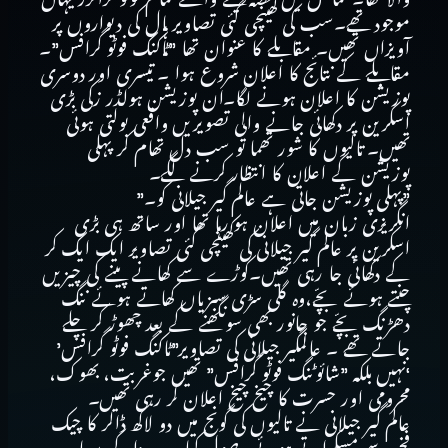
موجود تھے۔سب کی کھینچی گئی تصاویر ہال کی دیواروں پر
آویزاں تھیں۔ مقابلے کا عنوان تھا ”ٹاکنگ فوٹو گرافس”۔
مقابلے کے نتائج کا اعلان شروع ہوا ۔ تیسری اور دوسری
پوزیشن کا اعلان ہونے لگا۔ان پوزیشن ہولڈر زکی بڑی
اسکرین پر دکھائی جانے والی تصویریں واقعی بولتی ہوئی
تھیں۔ تالیوں کا شور تھما تو سب دل تھام کر پہلی
پوزیشن کے اعلان کا انتظار کرنے لگے۔
”پہلی پوزیشن جاتی ہے عالم گیر جیلانی کو۔”
انگریزی زبان میں اعلان ہو رہا تھا اور ساتھ ہی بڑی
اسکرین پر عالم گیر جیلانی کی کھینچی گئی تصاویر ایک ایک کر
کے دکھائی جا رہی تھیں۔کوڑے سے کھانے پینے کی چیزیں
چنتے ہوئے بچّے،وہ گلی سڑی سبزیاں کھاتے ہوئے ننگ
دھڑنگ بچّے جو جانور بھی سونگھنے کے بعد چھوڑ کر چلے
جاتے تھے ۔ عالمگیر جیلانی کی تصاویر”ٹاکنگ فوٹو گرافس’
‘نہیں بلکہ ”شائوٹنگ فوٹو گرافس” تھیں جوغربت، بھوک،
محرومی اور حسرت کا چیخ چیخ اعلان کر رہی تھیں۔
عالم گیر جیلانی نے تالیوں کی گونج میں دو لاکھ ڈالر کا چیک