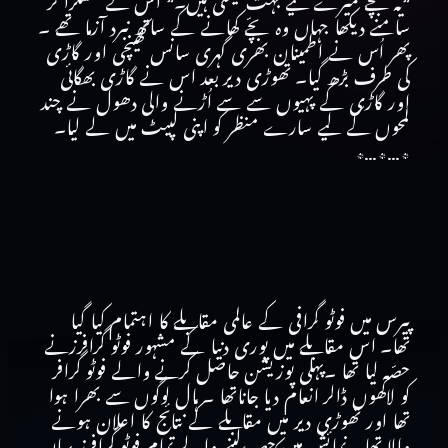
”یہ بچّے میرے لیے بہت قیمتی ہیں۔” اُس نے مسکرا کر
سامنے دیکھا جہاں وہ بچّے کھانے کے ساتھ نبرد آزما تھے ۔
پھر اُس نے اطمینان بھری گہری سانس کھینچی اور گاڑی
کی طرف بڑھ گیا۔ تھوڑی دیر بعد اس نے گاڑی بھگائی
اور گاڑی کے پہیوں سے سے اُڑنے والی دھول نے چند
لمحوں کے لیے سارے منظر کو اپنی لپیٹ میں لے لیا۔
٭…٭…٭
پیرس میں فوٹو گرافی کے عالمی مقابلے کا اہتمام کیا گیا
تھا۔ اس مقابلے میں پوری دنیا کے مشہور فوٹو گرافرزنے
حصّہ لیا تھا ۔پہلی پوزیشن حاصل کرنے والے فوٹو گرافر
کو لاکھوں ڈالر انعام دیا جاناتھا ۔ ہال لوگوں سے بھرا ہوا
تھا اور تھوڑی دیر میں مقابلے کے نتائج کا اعلان ہونے
والا تھا۔ نمائش میں حصہ لینے والے تمام فوٹو گرافرز یہاں