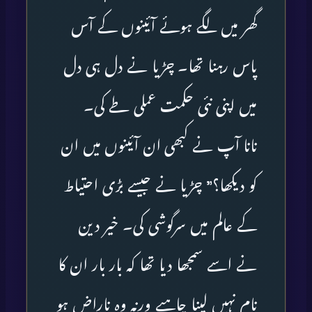
گھر میں لگے ہوئے آئینوں کے آس
پاس رہنا تھا۔ چڑیا نے دل ہی دل
میں اپنی نئی حکمت عملی طے کی۔
نانا آپ نے کبھی ان آئینوں میں ان
کو دیکھا؟” چڑیا نے جیسے بڑی احتیاط
کے عالم میں سرگوشی کی۔ خیر دین
نے اسے سمجھا دیا تھا کہ بار بار ان کا
نام نہیں لینا چاہیے ورنہ وہ ناراض ہو