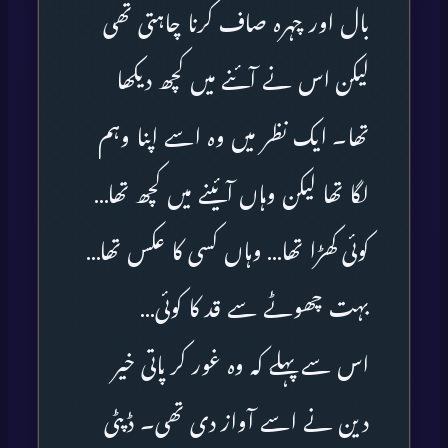
بال اور چہرہ صاف کرنا چاہتی تھی
لیکن اس نے آئنے میں کچھ دیکھا
تھا۔ ایک نظر میں وہ اسے اپنا وہم
لگا تھا لیکن وہاں آئینے میں کچھ تھا…
کوئی کھڑا تھا… وہاں کسی کا عکس تھا…
بہت چھوٹے سے قد کا کوئی…
اس سے پہلے کہ وہ غور کر پاتی خیر
دین نے اسے آواز دی تھی۔ ڈپٹی