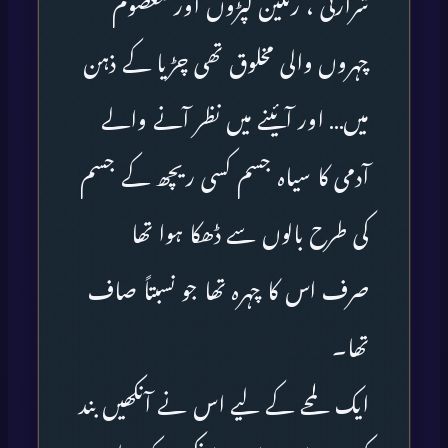
شرارتی ، رنگین کپڑوں اور معصوم
چہروں والی مخلوق تھی چڑیا کے ذہن
میں… اور آئینے میں نظر آنے والے
آدمی کا سیاہ جسم کسی ریچھ کے جسم
کی طرح بالوں سے ڈھکا ہوا تھا
صرف اس کا چہرہ تھا جو نسبتاً صاف
تھا۔
ایک لمحے کے لیے اس نے آنکھیں بند