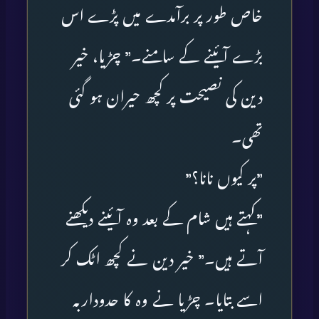
خاص طور پر برآمدے میں پڑے اس
بڑے آئینے کے سامنے۔” چڑیا، خیر
دین کی نصیحت پر کچھ حیران ہو گئی
تھی۔
”پر کیوں نانا؟”
”کہتے ہیں شام کے بعد وہ آئینے دیکھنے
آتے ہیں۔” خیر دین نے کچھ اٹک کر
اسے بتایا۔ چڑیا نے وہ کا حدوداربہ