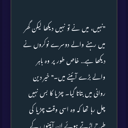
”نہیں، میں نے تو نہیں دیکھا لیکن گھر
میں رہنے والے دوسرے نوکروں نے
دیکھا ہے… خاص طور پر وہ باہر
والے بڑے آئینے میں۔” خیر دین
روانی میں بتاتا گیا۔ چڑیا کا بس نہیں
چل رہا تھا کہ وہ اسی وقت چڑیا کی
طرح اڑتے ہوئے ان آئینوں کے