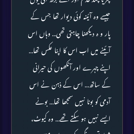
جیسے وہ آئینہ کوئی دیوار تھا جس کے
پار و ہ دیکھنا چاہتی تھی… وہاں اس
آئینے میں اب اس کا اپنا عکس تھا…
اپنے چہرے اور آنکھوں کی حیرانی
کے ساتھ… اس کے ذہن نے اس
آدمی کو بونا نہیں سمجھا تھا… بونے
ایسے نہیں ہو سکتے تھے… وہ کیوٹ،