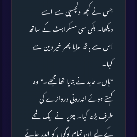
جس نے کچھ دلچسپی سے اسے
دیکھا۔ ہلکی سی مسکراہٹ کے ساتھ
اس سے ہاتھ ملایا پھر خیر دین سے
کہا۔
”ہاں۔ عابد نے بتایا تھا مجھے۔” وہ
کہتے ہوئے اندرونی دروازے کی
طرف بڑھ گیا۔ چڑیا نے ایک لمحے
کے لیے ان تمام لوگوں کو اندر جاتے