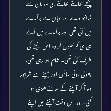
پیچھے بھاگتے بھاگتے ہی وہ لان سے
ڈرائیو وے اور وہاں سے برآمدے
میں آئی تھی اور برآمدے میں آتے
ہی بلی کو بھول کر وہ اس آئینے کی
طرف آئی تھی۔ شام ہو رہی تھی،
پھولی ہوئی سانس اور پسینے سے شرابور
وہ آ کر آئینے کے سامنے کھڑی ہو
گئی۔ وہ اس وقت آئینے میں اپنے