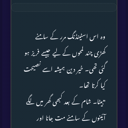
وہ اس اسٹینڈنگ مرر کے سامنے
کھڑی چند لمحوں کے لیے جیسے فریز ہو
گئی تھی۔ خیر دین ہمیشہ اسے نصیحت
کیا کرتا تھا۔
”بیٹا۔ شام کے بعد کبھی گھر میں لگے
آئینوں کے سامنے مت جانا اور