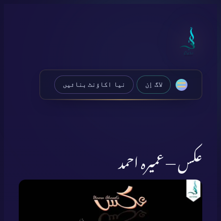
Skip
to
content
لاگ اِن
نیا اکاؤنٹ بنائیں
عکس — عمیرہ احمد