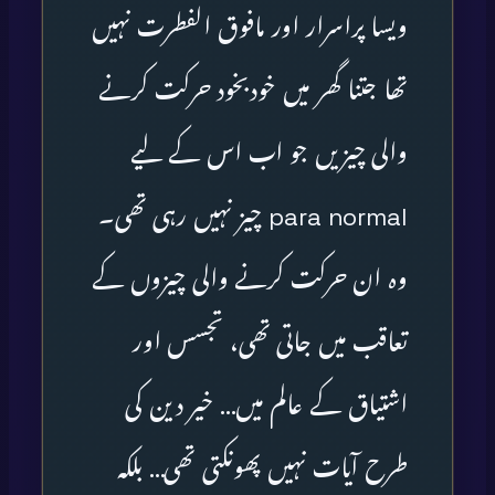
ویسا پراسرار اور مافوق الفطرت نہیں
تھا جتنا گھر میں خودبخود حرکت کرنے
والی چیزیں جو اب اس کے لیے
para normal چیز نہیں رہی تھی۔
وہ ان حرکت کرنے والی چیزوں کے
تعاقب میں جاتی تھی، تجسس اور
اشتیاق کے عالم میں… خیر دین کی
طرح آیات نہیں پھونکتی تھی… بلکہ