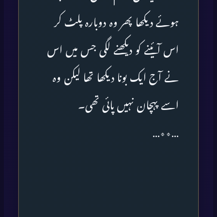
ہوئے دیکھا پھر وہ دوبارہ پلٹ کر
اس آئینے کو دیکھنے لگی جس میں اس
نے آج ایک بونا دیکھا تھا لیکن وہ
اسے پہچان نہیں پائی تھی۔
…٭٭…