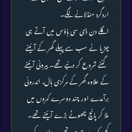
اردگرد منڈلانے لگے۔
اگلے دن ڈی سی ہاؤس میں آتے ہی
چڑیا نے سب سے پہلے گھر کے آئینے
گننے شروع کر دئیے تھے۔ بیرونی آئینے
کے علاوہ گھر کے مرکزی ہال، اندرونی
برآمدے اور چند دوسرے کمروں میں
ملا کر پانچ چھوٹے بڑے آئینے تھے۔