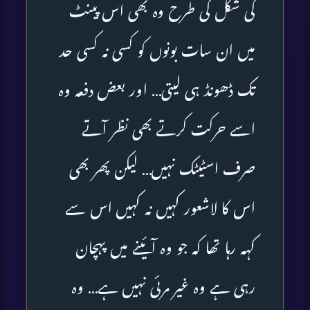
کی شکل کی طرح وہ بھی اس پینٹ
میں ان سات بونوں کو کسی نہ کسی حد
تک ڈھونڈ ہی لیتی… اور بعض دفعہ وہ
اسے حرکت کرتے بھی نظر آتے
صرف اسٹیٹک نہیں… لیکن پھر بھی
اس کا لاشعور کہیں نہ کہیں اس سے
کہہ رہا تھا کہ جو وہ آئینے میں پہچان
رہی ہے وہ غیر مرئی نہیں ہے… وہ