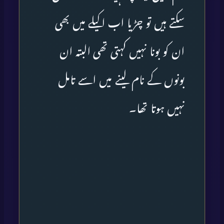
سکتے ہیں تو چڑیا اب اکیلے میں بھی
ان کو بونا نہیں کہتی تھی البتہ ان
بونوں کے نام لینے میں اسے تامل
نہیں ہوتا تھا۔