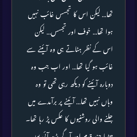
تھا… لیکن اس کا تجسس غائب نہیں
ہوا تھا… خوف اور تجسس… لیکن
اس کے نظر ہٹاتے ہی وہ آئینے سے
غائب ہو گیا تھا… اور اب جب وہ
دوبارہ آئینے کو دیکھ رہی تھی تو وہ
وہاں نہیں تھا… آئینے پر برآمدے میں
جلنے والی روشنیوں کا عکس پڑ رہا تھا۔
چڑیا چند قدم اور آگے بڑھ آئی یوں