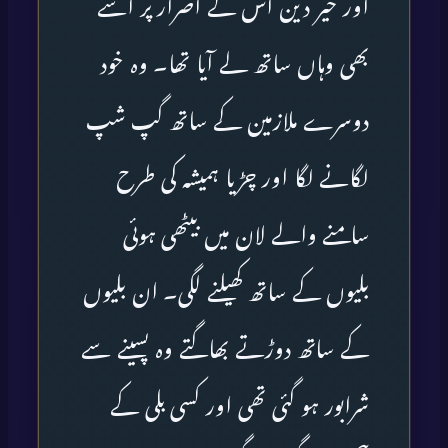
اور خیر دین اس کے اصرار پر اسے
بھی وہاں ساتھ لے آیا تھا۔ وہ خود
دوسرے ملازمین کے ساتھ گپ شپ
لگانے لگا اور چڑیا ہمیشہ کی طرح
سامنے والے لان میں بیٹھی ہوئی
بلیوں کے ساتھ کھیلنے لگی۔ ان بلیوں
کے ساتھ دوڑتے بھاگتے وہ پسینے سے
شرابور ہو گئی تھی اور کسی بلی کے