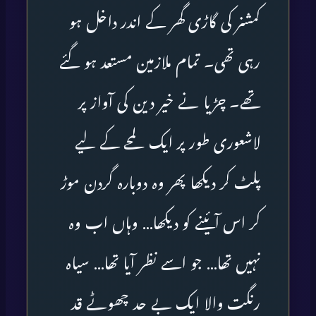
کمشنر کی گاڑی گھر کے اندر داخل ہو
رہی تھی۔ تمام ملازمین مستعد ہو گئے
تھے۔ چڑیا نے خیر دین کی آواز پر
لاشعوری طور پر ایک لمحے کے لیے
پلٹ کر دیکھا پھر وہ دوبارہ گردن موڑ
کر اس آئینے کو دیکھا… وہاں اب وہ
نہیں تھا… جو اسے نظر آیا تھا… سیاہ
رنگت والا ایک بے حد چھوٹے قد