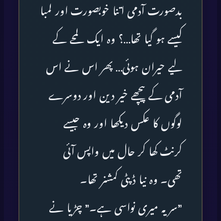
بدصورت آدمی اتنا خوبصورت اور لمبا
کیسے ہو گیا تھا…؟ وہ ایک لمحے کے
لیے حیران ہوئی… پھر اس نے اس
آدمی کے پیچھے خیر دین اور دوسرے
لوگوں کا عکس دیکھا اور وہ جیسے
کرنٹ کھا کر حال میں واپس آئی
تھی۔ وہ نیا ڈپٹی کمشنر تھا۔
”سر یہ میری نواسی ہے۔” چڑیا نے