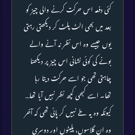
کئی دفعہ اس حرکت کرنے والی چیز کو
بعد میں بھی الٹ پلٹ کر دیکھتی رہتی
یوں جیسے وہ اس نظر نہ آنے والے
بونے کی کوئی نشانی اس چیز پر دیکھنا
چاہتی تھی جو اسے حرکت دیتا رہا
تھا۔ اسے کبھی کچھ نظر نہیں آیا تھا…
کیونکہ وہ یہ طے نہیں کر پائی تھی کہ آخر
وہ ان گلاسوں، پلیٹوں اور دوسری