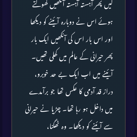
کیں پھر آہستہ آہستہ آنکھیں کھولتے
ہوئے اس نے دوبارہ آئینے کو دیکھا
اور اس بار اس کی آنکھیں ایک بار
پھر حیرانی کے عالم میں کھلی تھیں۔
آئینے میں اب ایک بے حد خوبرو،
دراز قد آدمی کا عکس تھا جو برآمدے
میں داخل ہو رہا تھا۔ چڑیا نے حیرانی
سے آئینے کو دیکھا۔ وہ ٹھگنا،