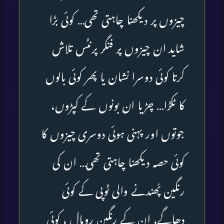
چیزوں پر دیکھنا چاہتی تھی… کوئی بڑا
شاید ان چیزوں پر فنگر پرنٹس تلاش
کرتا کوئی دوسرا نشان یا پھر کوئی بالوں
کا ٹکڑا… چڑیا ان بونوں کے کپڑوں،
جوتوں اور پہنی ہوئی دوسری چیزوں کا
کوئی حصہ دیکھنا چاہتی تھی… ان کی
رنگین پُھندنے والی ٹوپی کے کوئی
دھاگے، ان کے رنگین رومال ، کوئی