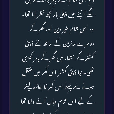
لگے آئینے میں پہلی بار کچھ نظر آیا تھا۔
وہ اس شام خیر دین اور گھر کے
دوسرے ملازمین کے ساتھ نئے ڈپٹی
کمشنر کے انتظار میں گھر کے باہر کھڑی
تھی۔ نیا ڈپٹی کمشنر اس گھر میں منتقل
ہونے سے پہلے اس گھر کا جائزہ لینے
کے لیے اس شام وہاں آنے والا تھا