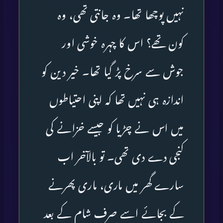
نہیں پوچھا تھا۔ وہ جانتی تھی، وہ
کون تھے؟ اس کا چہرہ خوشی اور
جوش سے سرخ پڑ گیا تھا۔ خیر دین کو
اندازہ ہی نہیں تھا کہ اپنی احتیاطوں
میں اس نے چڑیا کو جیسے خزانے کی
کنجی دے دی تھی۔ تو بالآخر اب
سارے گھر میں ماری، ماری پھرنے
کے بجائے اسے صرف شام کے بعد