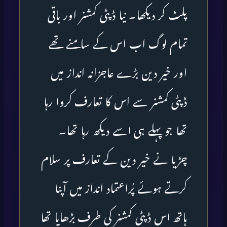
پلٹ کر دیکھا۔ نیا ڈپٹی کمشنر اور باقی
تمام لوگ اب اس کے سامنے تھے
اور خیر دین بڑے عاجزانہ انداز میں
ڈپٹی کمشنر سے اس کا تعارف کروا رہا
تھا جو پہلے ہی اسے دیکھ رہا تھا۔
چڑیا نے خیر دین کے تعارف پر سلام
کرتے ہوئے پُراعتماد انداز میں آپنا
ہاتھ اس ڈپٹی کمشنر کی طرف بڑھایا تھا