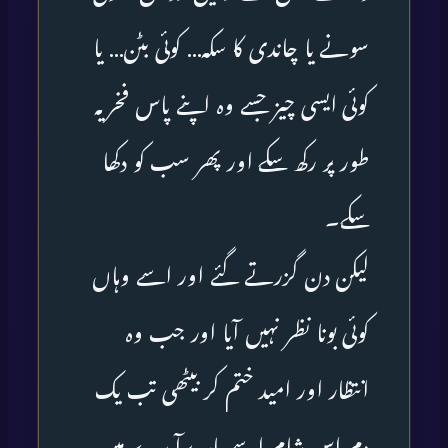
سونے یا چاندی کا سکہ… کوئی بٹن… یا
کوئی ایسی چیز جسے وہ اپنے پاس فخریہ
طور پر رکھ سکے اور پھر سب کو دکھا
سکے۔
لیکن دن گزرتے گئے اور اسے وہاں
کوئی بونا نظر نہیں آیا اور جب وہ
انتظار اور امید ختم کر بیٹھی تب یک
دم اس شام اسے باہر برآمدے میں