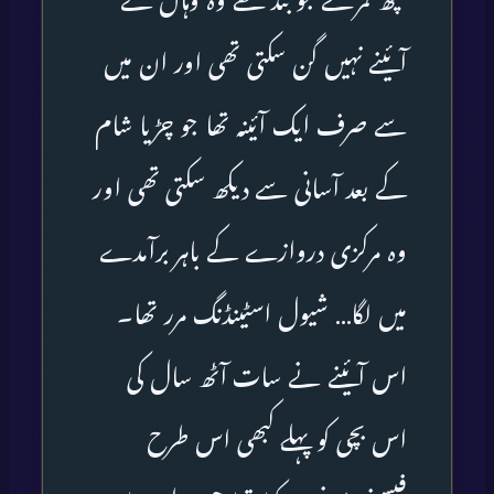
کچھ کمرے جو بند تھے وہ وہاں کے
آئینے نہیں گن سکتی تھی اور ان میں
سے صرف ایک آئینہ تھا جو چڑیا شام
کے بعد آسانی سے دیکھ سکتی تھی اور
وہ مرکزی دروازے کے باہر برآمدے
میں لگا… شیول اسٹینڈنگ مرر تھا۔
اس آئینے نے سات آٹھ سال کی
اس بچی کو پہلے کبھی اس طرح