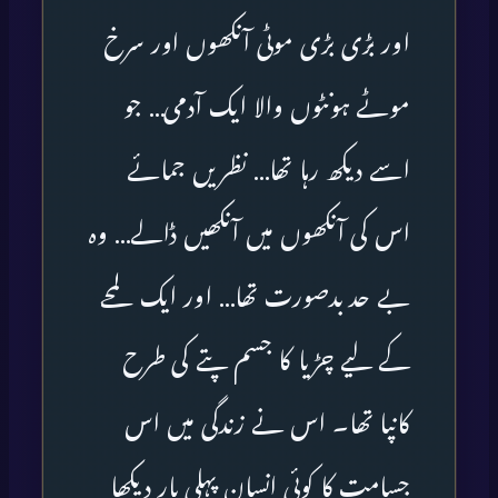
اور بڑی بڑی موٹی آنکھوں اور سرخ
موٹے ہونٹوں والا ایک آدمی… جو
اسے دیکھ رہا تھا… نظریں جمائے
اس کی آنکھوں میں آنکھیں ڈالے… وہ
بے حد بدصورت تھا… اور ایک لمحے
کے لیے چڑیا کا جسم پتے کی طرح
کانپا تھا۔ اس نے زندگی میں اس
جسامت کا کوئی انسان پہلی بار دیکھا