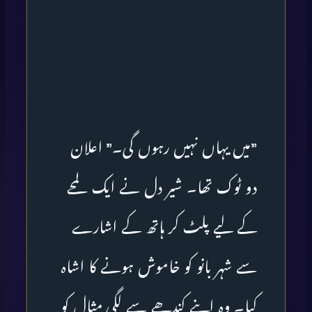
”میں یہاں نہیں رہوں گی۔” اعلان
دو ٹوک تھا۔ شیر دل نے ایک لمحے
کے لیے پلٹ کر ہاتھ کے اشارے
سے شہر بانو کو خاموش ہونے کا اشاہ
کیا۔ وہ اپنے کندھے سے لگی مثال کو