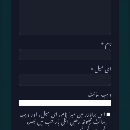
نام
*
ای میل
*
ویب‌ سائٹ
اس براؤزر میں میرا نام، ای میل، اور ویب
سائٹ محفوظ رکھیں اگلی بار جب میں تبصرہ
کرنے کےلیے۔