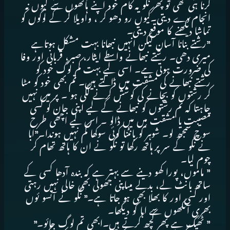
کرنا ہی تھی تو پھر نگو یہ کام خود اپنے ہاتھوں سے کیوں نہ
انجام دے دیتی۔کیوں رو دھو کر ، واویلا کر کے لوگوں کو
تماشا دیکھنے کا موقع دیتی۔
”رشتے بنانا آسان لیکن انہیں نبھانا بہت مشکل ہوتاہے
میری دھی۔ رشتے نبھانے واسطے ایثار، صبر، قربانی اور وفا
کی ضرورت ہوتی ہے۔ اسی لیے بہت کم لوگ خود کو
رشتے نبھانے کی مشقت میں ڈالتے ہیں۔ تم بھی خود کو مٹا
کر رشتوں کو بچانے کی کوشش کرنے لگی ہو ۔ پر میں نہیں
چاہتا کہ تم رشتوں کو نبھانے کے لیے اپنی جان کو کسی
مصیبت یا مشقت میں میں ڈالو ۔ اس لیے اچھی طرح
سوچ سمجھ لو۔ شوہر کو بانٹنا کوئی سوکھا کم نہیں ہوندا۔”ابا
نے نگو کے سر پر ہاتھ رکھا تو نگو نے ان کا ہاتھ تھام کر
چوم لیا۔
” ماموں، پورا کھو دینے سے بہتر ہے کہ بندہ آدھا کسی کے
ساتھ بانٹ لے، بدلے میںاپنی جھولی بھی خالی نہیں رہتی
اور کسی اور کا بھلا بھی ہو جاتا ہے۔” نگو نے آنسو ئوں
بھری آنکھوں سے ابا کو دیکھا۔
” ٹھیک ہے پھر کچھ کرتے ہیں۔ابھی تم لوگ جائو۔”