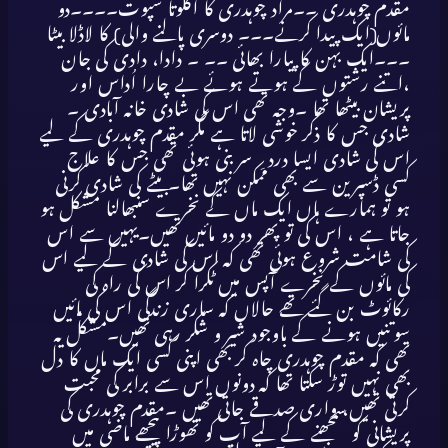
مقدم چوہدری ۔۔مراد چوہدری کا اکلوتا سپوت۔۔۔۔دو
مائوں(ایک پیدا کرنے۔۔۔ دوسری پالنے والی) کا لاڈلا بیٹا
۔۔۔ایک بہن کا پیارا بھائی ۔۔ ۔ دادا، دادی کی جان
،اتنے رشتوں کے ہوتے ہوئے بے چارا اُداس اور
پریشان بیٹھا تھا ۔وجہ تھی اس کی شادی خانہ آبادی ۔
شادی جس کا ذکر خوشی لاتا ہے مگر مقدم چوہدری کے لیے
اس کی شادی ایسا درد ِ سر بنی ہوئی تھی جس کا علاج
کسی ڈسپرین سے بھی ممکن نہیں تھا۔بیٹے کی شادی کرنی
ہو تو ہمارے ہاں ایک ماں کے نخرے سنبھالنا مشکل ہو
جاتا ہے ، اس کی تو پھر دو دو مائیں تھیں۔یہیں سے اس
کی شامت شروع ہوئی تھی کہ اس کی شادی کے لیے اس
کی مائوں کے نخرے آپس میں ٹکرا کر اس کی راہ کی
رکائوٹ بن گئے تھے حالاں کہ ساری زندگی اس کی مائیں
سوتنیں ہونے کے باوجود شیر و شکر رہی تھیں۔مشکل یہ
تھی کہ مقدم چوہدری چاہ کر بھی اپنی کسی ایک ماں کا دل
بھی نہیں توڑ سکتا تھا کہ دونوں اس سے برابر کی محبت
کرتی تھیں، واری صدقے جاتی تھیں ۔مقدم چوہدری کی
پریشانی کو سمجھنے کے لیے آپ کو تھوڑا پیچھے ماضی میں