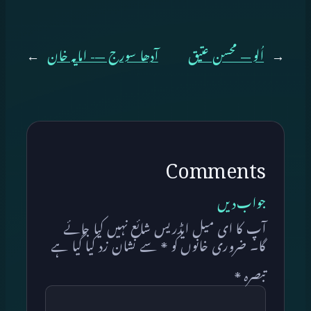
←
اُلو — محسن عتیق
آدھا سورج —- امایہ خان
→
Comments
جواب دیں
آپ کا ای میل ایڈریس شائع نہیں کیا جائے
گا۔
ضروری خانوں کو
*
سے نشان زد کیا گیا ہے
تبصرہ
*