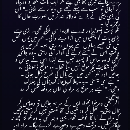
۔۔۔چاہے تیری بھانجی ہے مگر ایک بات لکھ لو وہ بیاہ
کر آجاتی تو سب سے پہلے تجھے ہی دیوار سے لگاتی۔” ان
کی بڑی بیٹی نے بڑے عادلانہ انداز میں صورتِ حال کا
تجزیہ کیا ۔
نگو بہت ہنسوڑ اور قدرے لاپروا سی لڑکی تھی۔ بڑی سے
بڑی بات کو چٹکیوں میں اُڑا دینے والی۔ گھر میں یوں گُھل
مل گئی جیسے سالوں سے یہاں رہ رہی ہو۔ گھر میں ہر
وقت اس کے ہنسنے بولنے کی آواز آتی رہتی ۔وہ جانتی
تھی کہ وہ ساس کو پسند نہیں ہے لہٰذا اس نے ساس کو
کبھی شکایت کا موقع نہیں دیا تھا۔ وہ موقع ڈھونڈتی رہ
جاتیں اور نگومکھن میں سے بال کی طرح نکل جاتی ۔
” ہے ای میسنی ۔۔۔چلاک(چالاک)ماں کی چلاک
دھی۔” ایسے ہر موقع پر مراد کی اماں ہر دفعہ کلس کر رہ
جاتیں۔
اگر کبھی وہ خوا مخواہ اس کے سر ہو جاتیں تو وہ ہنس کر
ٹال دیتی۔ کھُل کر وہ نگین کی مخالفت نہیں کر سکتی تھیں
کہ مراد کے ابا کا خوف تھا۔ یہی وجہ تھی کہ وہ نگو کا کچھ نہ
بگاڑ سکیں۔ وقت دھیرے دھیرے گزرنے لگا۔ مراد اور