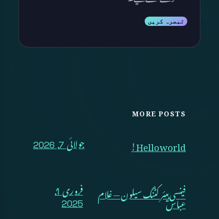
MORE POSTS
Hello world!
جولائی 7, 2026
فینسی ہیئر کٹنگ سیلون — غلام
فروری 1,
عباس
2025