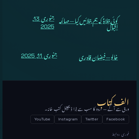
کوئی بتلاوؑ کہ ہم بتلائیں کیا — صائمہ
جنوری 13,
اقبال
2025
خالو — فیضان قادری
جنوری 11, 2025
الف کتاب
ورق سے آگے — اردو کا سب سے بڑا ڈیجیٹل کتب خانہ۔
YouTube
Instagram
Twitter
Facebook
فوری روابط