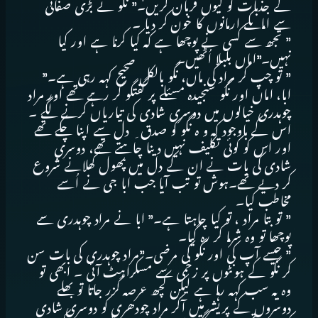
کے جذبات کو کیوں قربان کریں۔” نگو نے بڑی صفائی
سے اماںکے ارمانوں کا خون کر دیا ۔
” تجھ سے کسی نے پوچھا ہے کہ کیا کرنا ہے اور کیا
نہیں۔”اماں بلبلا اُٹھیں۔
” تو چپ کر مراد کی ماں، نگو بالکل صحیح کہہ رہی ہے۔”
ابا، اماں اور نگو سنجیدہ مسئلے پر گفتگو کر رہے تھے اور مراد
چوہدری خیالوں میں دوسری شادی کی تیاریاں کرنے لگے ۔
اس کے باوجود کہ و ہ نگو کو صدق ِ دل سے اپنا چکے تھے
اور اس کو کوئی تکلیف نہیں دینا چاہتے تھے، دوسری
شادی کی بات نے ان کے دل میں پھول کھلانے شروع
کر دیے تھے۔ہوش تو تب آیا جب ابا جی نے اُسے
مخاطب کیا۔
” تو بتا مراد ، تو کیا چاہتا ہے۔” ابا نے مراد چوہدری سے
پوچھا تو وہ شرما کر رہ گیا۔
” جیسے آپ کی اور نگو کی مرضی۔”مراد چوہدری کی بات سن
کر نگو کے ہونٹوں پر زخمی سے مسکراہٹ آئی ۔ ابھی تو
وہ یہ سب کہہ رہا ہے لیکن کچھ عرصہ گزر جاتا تو بھلے
دوسروں کے پریشر میں آکر مراد چودھری کو دوسری شادی