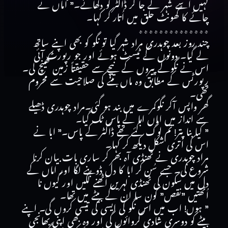
کہیں اسے شہر لے جا کر ڈاکٹر کو دکھائے۔” اماں نے
چائے کا گھونٹ حلق میں اُتار کر کہا۔
٭٭٭٭٭٭٭٭٭٭٭٭٭٭
چند روز بعد چوہدری مراد شہر گیا تو نگو کو بھی اپنے ساتھ
لے گیا۔ دونوں کے ٹیسٹ ہوئے اور جو رپورٹ آئی
اس نے نگوکے پیروں کے نیچے سے حقیقتاً زمین کھینچ لی۔
رپورٹس کے مطابق وہ ماں بننے کی صلاحیت سے محروم
تھی۔
گھر واپس آکر نگوکمرے میں بند ہو گئی۔مراد چوہدری ڈھیلے
سے انداز میں اماں ابا کے پاس ٹک گیا۔
” کیا بنا پتر! تم لوگ گئے تھے ڈاکٹر کے پاس۔” ابا نے
اس کی اُتری شکل دیکھ کر کہا۔
مراد چوہدری نے ٹھنڈی آہ بھر کر ساری بات بیان کرنا
شروع کی۔ جسے سُن کر ابا کا دل ڈوبنے لگا اور اماں کے
دل میں سکون کی ٹھنڈی لہریں اُٹھنے لگیں اور کیوں نا
اُٹھتیں ”نقص” کون سا ان کے بیٹے میں تھا۔
” ہوں! اب میں اس نگو کی ایسی کی تیسی کروں گی۔ اپنے
بیٹے کو دوسری شادی کروائوں گی اور وہ بھی اپنی بھانجی