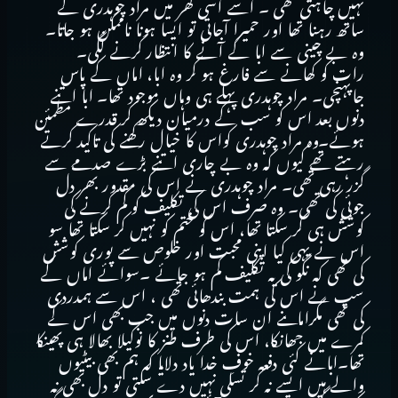
نہیں چاہتی تھی ۔ اُسے اسی گھر میں مراد چوہدری کے
ساتھ رہنا تھا اور حمیرا آجاتی تو ایسا ہونا ناممکن ہو جاتا۔
وہ بے چینی سے ابا کے آنے کا انتظار کرنے لگی۔
رات کو کھانے سے فارغ ہو کر وہ ابا، اماں کے پاس
جاپہنچی۔ مراد چوہدری پہلے ہی وہاں موجود تھا۔ ابا اتنے
دنوں بعد اس کو سب کے درمیان دیکھ کر قدرے مطمئن
ہوئے۔وہ مراد چوہدری کواس کا خیال رکھنے کی تاکید کرتے
رہتے تھے کیوں کہ وہ بے چاری اتنے بڑے صدمے سے
گزر رہی تھی۔ مراد چوہدری نے اس کی مقدور بھر دل
جوئی کی تھی۔ وہ صرف اس کی تکلیف کو کم کرنے کی
کوشش ہی کر سکتا تھا، اس کو ختم کو نہیں کر سکتا تھا سو
اس نے یہی کیا اپنی محبت اور خلوص سے پوری کوشش
کی تھی کہ نگو کی یہ تکلیف کم ہو جائے ۔سوائے اماں کے
سب نے اس کی ہمت بندھائی تھی ، اس سے ہمدردی
کی تھی مگراماںنے ان سات دنوں میں جب بھی اس کے
کمرے میں جھانکا، اس کی طرف طنز کا نوکیلا بھالا ہی پھینکا
تھا۔ابانے کئی دفعہ خوفِ خدا یاد دلایا کہ ہم بھی بیٹیوں
والے ہیں ایسے نہ کر تسلی نہیں دے سکتی تو دل بھی نہ