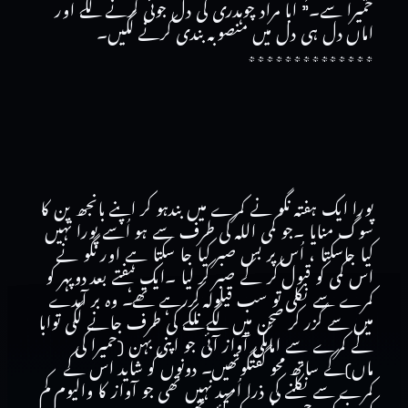
حمیرا سے۔” ابا مراد چوہدری کی دل جوئی کرنے لگے اور
اماں دل ہی دل میں منصوبہ بندی کرنے لگیں۔
٭٭٭٭٭٭٭٭٭٭٭٭٭٭
پورا ایک ہفتہ نگو نے کمرے میں بندہو کر اپنے بانجھ پن کا
سوگ منایا ۔جو کمی اللہ کی طرف سے ہو اُسے پورا نہیں
کیا جاسکتا ، اُس پر بس صبر کیا جا سکتا ہے اور نگو نے
اس کمی کو قبول کر کے صبر کر لیا ۔ایک ہفتے بعد دوپہر کو
کمرے سے نکلی تو سب قیلولہ کررہے تھے۔ وہ بر آمدے
میں سے گزر کر صحن میں لگے نلکے کی طرف جانے لگی توابا
کے کمرے سے اماںکی آواز آئی جو اپنی بہن (حمیرا کی
ماں)کے ساتھ محو گفتگوتھیں۔ دونوں کو شاید اس کے
کمرے سے نکلنے کی ذرا اُمید نہیں تھی جو آواز کا والیوم کم