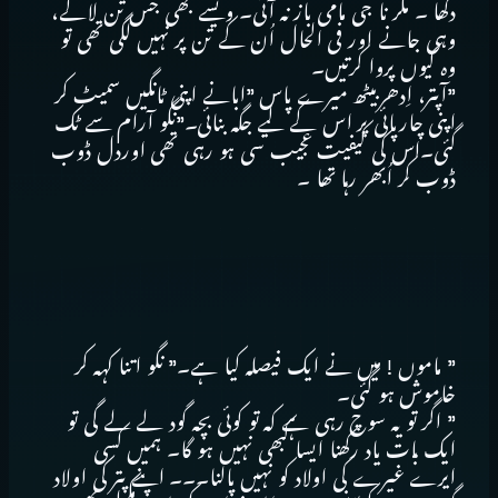
دکھا ۔ مگر نا جی مامی باز نہ آئی۔ ویسے بھی جس تن لاگے،
وہی جانے اور فی الحال اُن کے تن پر نہیں لگی تھی تو
وہ کیوں پروا کرتیں۔
”آپتر، اِدھربیٹھ میرے پاس ”ابانے اپنی ٹانگیں سمیٹ کر
اپنی چارپائی پر اس کے لیے جگہ بنائی۔”نگو آرام سے ٹک
گئی۔اس کی کیفیت عجیب سی ہو رہی تھی اوردل ڈوب
ڈوب کر اُبھر رہا تھا ۔
” ماموں ! میں نے ایک فیصلہ کیا ہے۔” نگو اتنا کہہ کر
خاموش ہو گئی۔
” اگر تو یہ سوچ رہی ہے کہ تو کوئی بچہ گود لے لے گی تو
ایک بات یاد رکھنا ایسا کبھی نہیں ہو گا۔ ہمیں کسی
ایرے غیرے کی اولاد کو نہیں پالنا۔۔۔ اپنے پتر کی اولاد