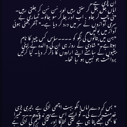
آن پڑی ہے۔
اماں جل جل کر سنتی رہیں اور سُن سُن کر جلتی رہیں۔
”نی چُپ کر جاو ، اب اور جا کر سو جائو۔ تمہاری بے
سری آوازوں نے سر میں درد کر دیا ہے۔” آخر بھنی ہوئی
آواز میں بولیں۔
”ہن میں بتائوں گی نگو کو ۔۔۔۔ساس کس چیز کا نام
ہوتاہے۔” شادی کے روز ہی ان کی والدہ نے اپنی
بیٹیوں کے سامنے اپنے ارادوں کا ذکر کر دیا۔ کیا کرتیں
برداشت جو نہیں ہو رہا تھا۔
” بس کر دے اماں! نگو بہت اچھی لڑکی ہے ،تیری بڑی
خدمت کرے گی۔ تو ایسے اس سے بیر نہ باندھ۔۔۔حمیرا
کا بھی تجھے پتا ہی ہے کتنی لڑاکا اور کٹنی قسم کی لڑکی ہے