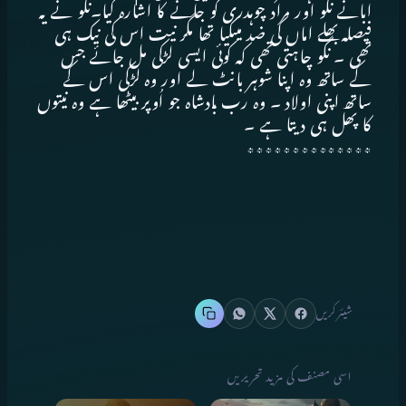
ابانے نگو اور مراد چوہدری کو جانے کا اشارہ کیا۔نگو نے یہ
فیصلہ بھلے اماں کی ضد میںکیا تھا مگر نیت اس کی نیک ہی
تھی ۔ نگو چاہتی تھی کہ کوئی ایسی لڑکی مل جائے جس
کے ساتھ وہ اپنا شوہر بانٹ لے اور وہ لڑکی اس کے
ساتھ اپنی اولاد ۔ وہ رب بادشاہ جو اُوپر بیٹھا ہے وہ نیتوں
کا پھل ہی دیتا ہے ۔
٭٭٭٭٭٭٭٭٭٭٭٭٭٭
شیئر کریں
اسی مصنف کی مزید تحریریں