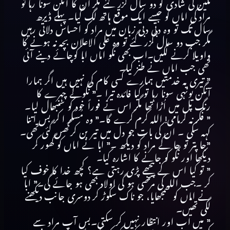
نگین کی شادی کو دو سال گزر گئے مگر ان کا آنگن سونا رہا تو
مراد کی اماں کو جیسے ایک موقع ہاتھ لگ گیا۔ پہلے ڈیرھ
سال تک تو وہ دبی دبی زبان میں مراد کو احساس دلاتی رہیں
مگر جب دو سال گزر گئے تو وہ علی الاعلان بچہ نہ ہونے کا
واویلا کرنے لگیں۔اب بھی نگو اماں ابا کوچائے دینے آئی
تھی جب اماں نے طنز کیا۔
” تیری یہ خدمتیں ہمارے کسی کام کی نہیں ہیں اگر ہمارا
آنگن یونہی سونا رہا تو کیا فائدہ تیرا ۔” نگوکے چہرے کا
رنگ پل میں اُڑا تھا مگر اس نے فوراً خود کو سنبھال لیا۔
” فکر نہ کرمامی! اللہ کرم کرے گا۔” وہ مُسکر ا کر بس اتنا
کہہ سکی ۔ ان کی بات جو دل میں تیر بن کرگھس گئی تھی۔
”جا پتر تو جا کے مراد کو دیکھ ۔” ابا نے اماں کو گھور کر
دیکھا اور نگو کو جانے کا اشارہ کیا۔
” تو کیا اس کے پیچھے پڑی رہتی ہے؟ کچھ خدا کا خوف کیا
کر ۔جب اللہ کی مرضی ہو گی اولاد بھی ہو جائے گی۔” ابا
نے اماں کو سمجھایا، جو ناک سکوڑ کر دوسری جانب دیکھنے
لگی تھیں۔
” میں اب اور انتظار نہیں کر سکتی۔بس آپ مراد سے