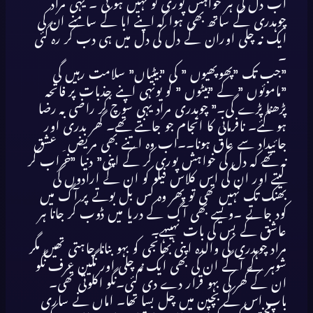
اب دل کی ہر خواہش پوری تو نہیں ہو تی ۔ یہی مراد
چوہدری کے ساتھ بھی ہوا کہ اپنے ابا کے سامنے ان کی
ایک نہ چلی اوران کے دل کی دل میں ہی دب کر رہ گئی
۔
”جب تک ”پھوپھیوں ” کی ”بیٹیاں” سلامت رہیں گی
”ماموئوں ” کے ”بیٹوں ” کو یونہی اپنے جذبات پر فاتحہ
پڑھنا پڑے گی۔” چوہدری مراد یہی سوچ کر راضی بہ رضا
ہو گئے۔ نافرمانی کا انجام جو جانتے تھے۔ گھر بدری اور
جائیداد سے عاق ہونا۔۔اب وہ اتنے بھی مریض ِ عشق
نہ تھے کہ دل کی خواہش پوری کر کے اپنی” دنیا ”خراب کر
لیتے اور ان کی اس کلاس فیلو کو ان کے ارادوں کی
بھنک تک نہیں تھی تو پھر وہ کس بل بوتے پر آگ میں
کود جاتے ۔ویسے بھی آگ کے دریا میں ڈوب کر جانا ہر
عاشق کے بس کی بات نہیںہے۔
مراد چوہدری کی والدہ اپنی بھانجی کو بہو بنانا چاہتی تھیں مگر
شوہر کے آگے ان کی بھی ایک نہ چلی اور نگین عرف نگو
ان کے گھر کی بہو قرار دے دی گئی۔نگو اکلوتی تھی۔
باپ اس کے بچپن میں چل بسا تھا۔ اماں نے ساری