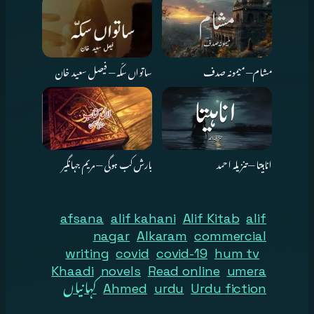
مشام — میمونہ صدف
ساتواں سکّہ — فیصل سعید خان
اناہیتا — تنزیلہ احمد
بارش کب ہوگی — مریم جہانگیر
afsana
alif kahani
Alif Kitab
alif
nagar
Alkaram
commercial
writing
covid
covid-19
hum tv
Khaadi
novels
Read online
umera
Urdu fiction
urdu
Ahmed
کہانیاں