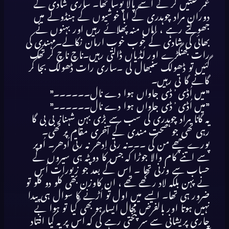
عمر محنتیں کر کے اسے پالا پوسا تھا۔ ساری شادی کے
دوران مراد چوہدری کے ابا خوشیوں کے ہنڈولے میں
جھولتے رہے ، اماں منہ پھلائے رہیں اور بہنوں نے
بھائی کی شادی کے خوب خوب ارمان نکالے۔مہندی کی
رات بھنگڑے اور لُڈیاں ڈالتی رہیں۔ناچ ناچ کر تھک
گئیں تو ڈھولک سنبھال لی ۔ساری رات ڈھولک بجا کر
گانے گا تی رہیں۔
”میں اُڈی ُڈی جاواں ہوا دے نال۔۔۔۔۔۔”
”میں اُڈی ُڈی جاواں ہوا دے نال۔۔۔۔۔۔”
یہ گانا مراد چوہدری کی سب سے بڑی بہن شہناز بی بی گا
رہی تھی جو صحت مندی کے آخری مقام پر تھی۔
پورے چھے من کی ۔۔۔نہ رتی اِدھر نہ رتی اُدھر۔ اُوپر
سے اتنے کام والا جوڑا کہ جس کا دوپٹہ ہی سیروں کے
حساب سے وزنی تھا ۔ اس کے بعد جو زیورات اُس
نے پہن بلکہ لاد رکھے تھے ، ان کاوزن بھی کلو دو کلو تو
ضرور ہی تھا۔ ایسے میں اول تو اُڑنے کا سوال ہی پیدا
نہیں ہوتا اور بالفرض محال ایسا ہو بھی گیا تو ہوا بے
چاری پریشانی سے سر پٹختی رہے گی کہ اس پر یہ کیا افتاد