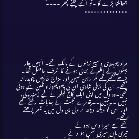
جھانکنا پڑے گا ۔تو آئیے چلیے پھر ۔۔۔۔
٭٭٭٭٭٭٭٭٭٭٭٭٭٭
مراد چوہدری وسیع زمینوں کے مالک تھے۔ انہیں چار
بہنوں کے اکلوتے بھائی ہونے کا شرف حاصل تھا۔
پڑھے لکھے تھے مگر رہن سہن اور مزاج خالص چوہدرانہ
تھے۔ ان کی پہلی شادی ان کی پھوپھوزاد نگین سے ہوئی
تھی۔وہ دل میں اپنی ایک کالج فیلو کے لیے پسندیدگی،
نہیں ۔۔نہیں۔۔ قدرے محبت کے جذبات رکھتے تھے
اور اس کو دیکھ دیکھ کر دل ہی دل میں یہ شعر پڑھتے
تھے۔
کتھے جے میرا وس ہووئے
تیری ماں میری سس ہو وئے