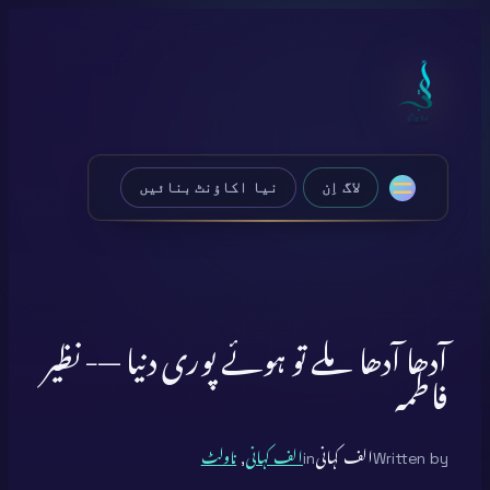
Skip
to
content
لاگ اِن
نیا اکاؤنٹ بنائیں
آدھا آدھا ملے تو ہوئے پوری دنیا —- نظیر
فاطمہ
Written by
الف کہانی
in
الف کہانی
, 
ناولٹ