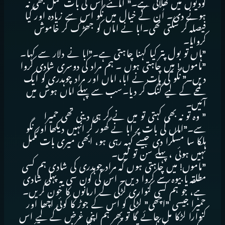
گودیوں میں کھلانی ہے۔” اماںنے اس کی بات مکمل بھی نہ
ہونے دی۔ اُن کے خیال میں نگو اس سے زیادہ اور کیا
فیصلہ کر سکتی تھی۔ابا نے اماں کو جھڑک کر خاموش
کروایا۔
”ہاں تو بول پتر کیا کہنا چاہتی ہے۔”ابا نے دلار سے کہا۔
”ماموں ! میں چاہتی ہوں ۔ ہم مراد کی دوسری شادی کروا
دیں۔” نگو کی بات نے ابا، اماں اور مراد چوہدری کو ایک
لمحے کے لیے گنگ کر دیا۔سب سے پہلے اماں ہوش میں
آئیں۔
” وہ تو نہ بھی کہتی تو میں نے کر ہی دینی تھی حمیرا
سے۔”اماں کی بات پر ابا نے گھور کر انہیں دیکھا اور نگو
ہلکا سا مسکرا دی جیسے کہہ رہی ہو، ابھی میری بات مکمل
نہیں ہوئی ، پہلے سن تو لیں۔
”ماموں! میں چاہتی ہوں کہ مراد چوہدری کی شادی ہم کسی
مطلقہ یا بیوہ سے کروا دیں۔ اس کی کون سی یہ پہلی شادی
ہے، جو ہم کسی کنواری لڑکی کے ارمانوں کا خون کریں۔
حمیرا جیسی ”اچھی” لڑکی کو اس کے جوڑ کا کوئی اچھا اور
کنوارا لڑکا مل جائے گا تو پھر ہم اپنی غرض کے لیے اس