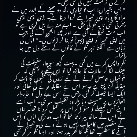
کرنے کی زحمت نہیں کی گئی تھی۔
” بس بشیراں! اب تو تیاری رکھ دو مہینے کے اندر میں نے
مراد کا ویاہ اپنی حمیرا سے کروا دینا ہے۔ بڑی اُڈی اُڈی
پھرتی تھی نا یہ نگو کی بچّی ۔ اب منہ کے بل گری ہے تو
اب مت ٹھکانے آئی ہے اور کچھ ابھی آئے گی جب
میں اپنی حمیرا کو اپنی (بہو) نو بنا کر لائوں گی۔” اماں کی
زبان سے اُگلتا زہر نگو کے کانوں کے رستے دل میں جا
اُترا۔
نگو واپس کمرے میں گئی ۔بہت کچھ سوچا، حقیقت کی
عینک لگا کر حالات کا جائزہ لیا تو اس نتیجے پر پہنچی کہ
خوشیاں حاصل کرنے کے لیے زندگی کی تلخیوں کا ڈٹ کر
مقابلہ کرنا پڑتاہے ۔سو اس نے مقابلہ کرنے کی ٹھانی اور
ایک ایسا فیصلہ کر گئی، جس نے اس کے دل کو خاردار
جھاڑیوں پر گھسیٹ دیا مگر وہ تکلیف سہ گئی۔ اب اُسے
اپنے اس فیصلے کو منو ا کر اس پر عمل کروانا تھا۔ اماں
نے اس کے ساتھ بیر رکھا تھا تو اب وہ بھی اماں کو اس
کے مقصد میں کامیاب نہیں ہونے دے گی۔حمیرا کے
آنے کا مطلب تھا نگو کا گھر بدر ہونا اور ایسا نگو مر کر بھی