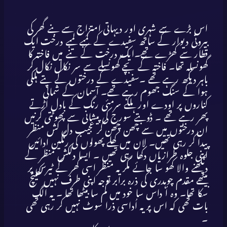
اس بڑے سے شہری اور دیہاتی امتزاج سے بنے گھر کی
بیرونی دیوار کے ساتھ سفیدے کے لمبے لمبے درخت ایک
قطار سے کھڑے تھے۔ایک درخت کے تنے میں فاختہ کا
گھونسلہ تھا۔ فاختہ کے بچے گھونسلے سے سر نکال نکال کر
باہر دیکھ رہے تھے ۔سفیدے کے درختوں کے پتے ہلکی
ہوا کے سنگ جھوم رہے تھے۔ آسمان کے شمالی
کناروں پر اودے اور ہلکے سرمئی رنگ کے بادل اُڑتے
پھر رہے تھے ۔ ڈوبتے سورج کی پیشانی سے پھوٹتی کرنیں
ان درختوں میں سے چھن چھن کر عجیب دل کش منظر
پیدا کر رہی تھیں۔ لان میں کھلے پھولوں کی رنگین ادائیں
اپنی جلوہ طرازیاں دکھا رہی تھیں ۔ ایسا دلکش منظر کے
دیکھنے والا کھو سا جائے مگر یہ منظر اسی گھر کے ٹیرس پر
بیٹھے مقدم چوہدری کی ذرہ برابر توجہ اپنی طرف نہیں کھینچ
سکا تھا۔ وہ اُ داس سا خود میں گم سا بیٹھا تھا ۔ یہ الگ
بات تھی کہ اس پر یہ اُداسی ذرا سوٹ نہیں کر رہی تھی
۔