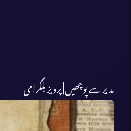
مدیر سے پوچھیں | پرویز بلگرامی