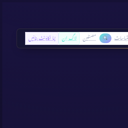
تباسات
مصنفین
لاگ اِن
نیا اکاؤنٹ بنائیں