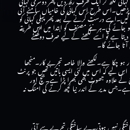
کہ کہانی لکھ کر ایک طرف رکھ دیں پھر دوسری کہانی
و پڑھیں۔اس طرح اس کہانی کی خامیاں سامنے آتی
یں۔اسے درست کرنے کے بعد پھر پہلی کہانی کو
ہو جائے گی۔ہر نئے مصنف کو ابتدا میں اس طریقہ
ے دیتا ہے تو اسے لکھنے کے لیے صرف دوگھنٹے
 آتا جائے گا۔
ر ہو چکا ہے۔لکھنے والا خاصہ تجربے کار۔منجھا
 اس لیے کہ اس میں کئی ایسی باتیں تھیں جو پرنٹ
 کے علاوہ جھوٹ بھی بھرا پڑا ہے۔سچ اور
 ہے۔جس مدیر کے اندر نیا کچھ کرنے کی امنگ نہ
ساختگی نہیں ہوتی۔بے ساختگی تجربے سے آتی