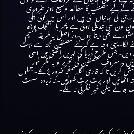
نے کے لیے مصنف کا مطالعہ وسیع ہونا ضروری
 کی کہانیاں آتی ہیں اور اس میں کوئی ہلکی
ون کون سی تبدیلی ہوئی ہے پھر بلا جھجک پوچھ
ں مشورے بھی دیتا ہوں۔در اصل یہ طریقہ شمیم
ھی چلنے لگا۔یہی وجہ ہے کہ نئے مصنفین مجھ سے بہت
جہ دیں۔جس طرح دریا کی لہریں اٹھتی ہیں اسی
ئیں ۔معروف مصنفین کی تحریر کو بہ نظر غور
شش کریں تا کہ قاری اگلا صفحہ ضرور پڑھے۔جملوں
ہستہ اٹھائیں اور پرت پرت کھولیں۔نہ زیادہ سست
ونک جائے لیکن غیر فطرتی نہ لگے۔