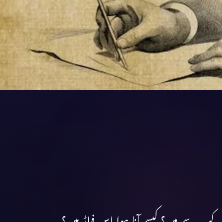
ں کب سے ہیں؟ کیسے آنا ہوا اس فیلڈ میں؟