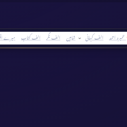
عمیرہ احمد
الف کہانی
شاہین
الف نگر
الف کتاب
میرے اق