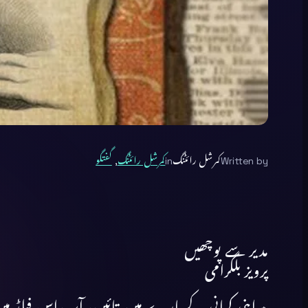
Written by
کمرشل رائٹنگ
in
کمرشل رائٹنگ
, 
گفتگو
مدیر سے پوچھیں
پرویز بلگرامی
٭ اپنی کہانی کے بارے میں بتائیں، آپ اس فیلڈ می