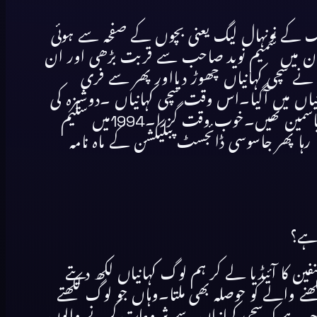
ہ جنگ کے نونہال لیگ یعنی بچوں کے صفحہ سے ہوئی
سی دوران میں شمیم نوید صاحب سے قربت بڑھی اور ان
نے سچی کہانیاں چھوڑ دیااور پھر سے فری
نیاں میں آگیا۔اس وقت سچی کہانیاں ۔دوشیزہ کی
ٹیم میں تمام لوگ کو آپریٹیو تھے۔سیما غزل تھیں۔مصطفیٰ ہاشمی تھے۔دانش دیروی تھے ۔سلیم آزر تھے۔ثمینہ یاسمین تھیں۔خوب وقت گزرا۔1994میں سلیم
سے 2008 تک سچی کہانیاں کو سجاتا سنوارتا رہا پھر جاسوسی ڈائجسٹ پبلیکشن کے ماہ نامہ
اہے؟
فین کا آئیڈیا لے کر ہم لوگ کہانیاں لکھ دیتے
ے والے کو حوصلہ بھی ملتا۔وہاں جو لوگ لکھتے
ہی وجہ ہے کہ سچی کہانیاں سے شروعات کرنے والوں