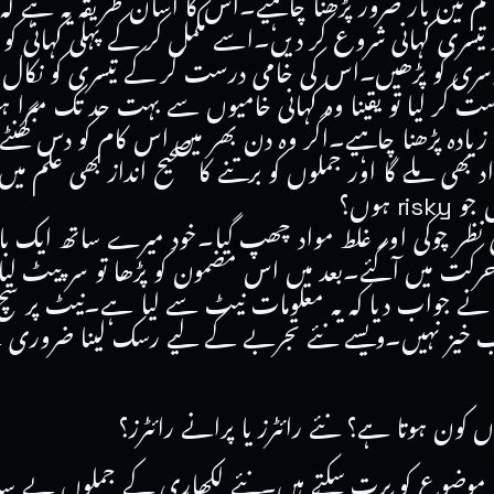
 سے کم تین بار ضرور پڑھنا چاہیے۔اس کا آسان طریقہ یہ ہے 
یسری کہانی شروع کر دیں۔اسے مکمل کر کے پہلی کہانی ک
سری کو پڑھیں۔اس کی خامی درست کر کے تیسری کو نکال ل
ست کر لیا تو یقینا وہ کہانی خامیوں سے بہت حد تک مبرا 
ے زیادہ پڑھنا چاہیے۔اگر وہ دن بھر میں اس کام کو دس گھنٹ
 ملے گا اور جملوں کو برتنے کا صحیح انداز بھی علم میں
 ہوں؟
سی نظر چوکی اور غلط مواد چھپ گیا۔خود میرے ساتھ ایک با
حرکت میں آگئے۔بعد میں اس مضمون کو پڑھا تو سر پیٹ لیا
نے جواب دیا کہ یہ معلومات نیٹ سے لیا ہے۔نیٹ پر سچ
انا تعجب خیز نہیں۔ویسے نئے تجربے کے لیے رسک لینا ضروری
ون ہوتا ہے؟ نئے رائٹرز یا پرانے رائٹرز؟
میں نئے موضوع کو برت سکتے ہیں۔نئے لکھاری کے جملوں بے 