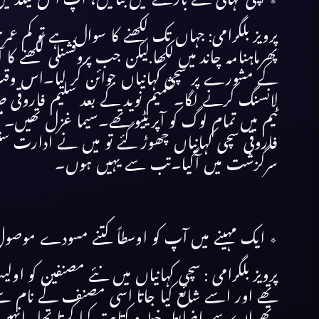
پرویز بلگرامی: جہاں تک لکھنے کا سوال ہے تو کم عم
پھرماہنامہ چاند میں لکھا.لیکن جب پروفشنلی لکھنے 
کے مشورے پر سچی کہانیاں جوائن کر لیا۔اس وقت 
لانسنگ کرنے لگا۔شمیم نوید کے بعد سلیم فاروقی ص
سرگزشت میں آگیا۔تب سے یہیں ہوں۔
٭ ایک مہینے میں آپ کو اوسطاً کتنے مسودے موصول 
پرویز بلگرامی : سچی کہانیاں میں نئے مصنفین کو او
تھے اور اسے شائع کیا جاتا اسی مصنف کے نام سے 
تھے ان سے باضابطہ خط و کتابت کیا کرتا تھا۔انہیں 