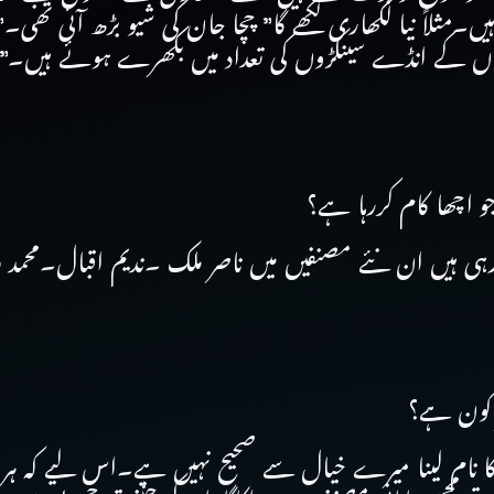
مثلاً نیا لکھاری لکھے گا” چچا جان کی شیو بڑھ آئی تھی۔”
نٹیوں کے انڈے سینکڑوں کی تعداد میں بکھرے ہوئے ہیں۔”
 اچھا کام کررہا ہے؟
رہی ہیں ان نئے مصنفیں میں ناصر ملک ۔ندیم اقبال۔محمد 
ر کون ہے؟
 دو کا نام لینا میرے خیال سے صحیح نہیں ہے۔اس لیے کہ ہر 