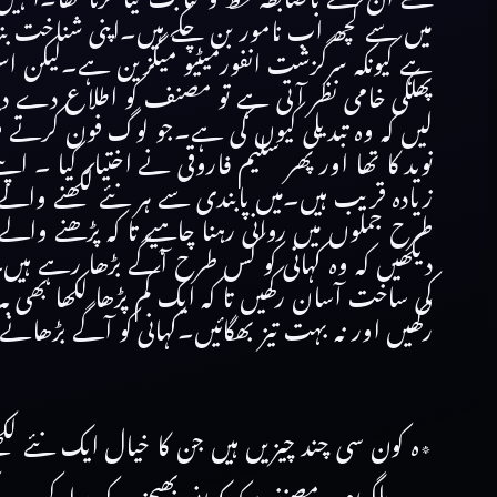
میں سے کچھ اب نامور بن چکے ہیں۔اپنی شناخت بن
ہے کیونکہ سرگزشت انفورمیٹیو میگزین ہے۔لیکن اس
پھلکی خامی نظر آتی ہے تو مصنف کو اطلاع دے دیتا 
لیں کہ وہ تبدیلی کیوں کی ہے۔جو لوگ فون کرتے ہ
نوید کا تھا اور پھر سلیم فاروقی نے اختیار کیا ۔ ا
زیادہ قریب ہیں۔میں پابندی سے ہر نئے لکھنے والے 
طرح جملوں میں روانی رہنا چاہیے تا کہ پڑھنے والے
دیکھیں کہ وہ کہانی کو کس طرح آگے بڑھا رہے ہیں
کی ساخت آسان رکھیں تا کہ ایک کم پڑھا لکھا بھی ب
رکھیں اور نہ بہت تیز بھگائیں۔کہانی کو آگے بڑھانے
٭ہ کون سی چند چیزیں ہیں جن کا خیال ایک نئے لکھنے