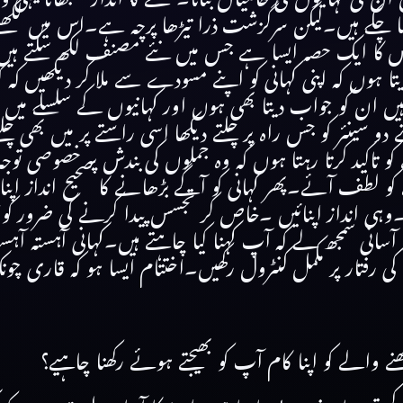
ا چکے ہیں۔لیکن سرگزشت ذرا تیڑھا پرچہ ہے۔اس میں لکھ
 کا ایک حصہ ایسا ہے جس میں نئے مصنف لکھ سکتے ہیں۔جن
ہوں کہ اپنی کہانی کو اپنے مسودے سے ملا کر دیکھیں کہ ک
یں ان کو جواب دیتا بھی ہوں اور کہانیوں کے سلسلے می
پنے دو سینئر کو جس راہ پر چلتے دیکھا اسی راستے پر میں ب
کو تاکید کرتا رہتا ہوں کہ وہ جملوں کی بندش پر خصوصی تو
 کو لطف آئے۔پھر کہانی کو آگے بڑھانے کا صحیح انداز اپنا
۔وہی انداز اپنائیں ۔خاص کر تجسس پیدا کرنے کی ضرور کو
ہ آسانی سمجھ لے کہ آپ کہنا کیا چاہتے ہیں۔کہانی آہستہ آ
 کی رفتار پر مکمل کنٹرول رکھیں۔اختتام ایسا ہو کہ قاری چ
 والے کو اپنا کام آپ کو بھیجتے ہوئے رکھنا چاہیے؟