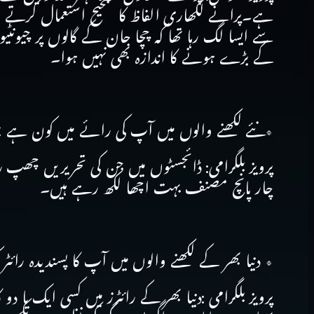
ہے۔پرانے لکھاری الفاظ کا صحیح استعمال کرتے ہیں۔
سے ایسا لگ رہا تھا کہ چچا جان کے گالوں پر چیو
کے بڑے ہونے کا اندازہ بھی نہیں ہوا۔
٭نئے لکھنے والوں میں آپ کی رائے میں کون ہے جو
پرویز بلگرامی: ڈائجسٹوں میں جن کی تحریریں چھپ 
چار پانچ مصنف بہت اچھا لکھ رہے ہیں۔
٭ دنیا بھر کے لکھنے والوں میں آپ کا پسندیدہ رائٹ
پرویز بلگرامی :دنیا بھر کے رائٹرز میں کسی ایک یا