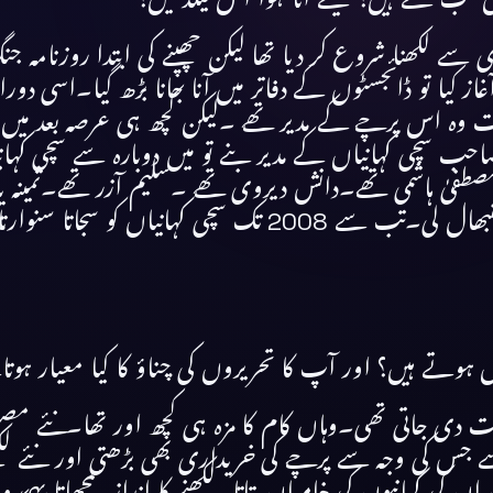
ری سے لکھنا شروع کر دیا تھا لیکن چھپنے کی ابتدا روزنام
کا آغاز کیا تو ڈائجسٹوں کے دفاتر میں آنا جانا بڑھ گیا۔ا
وہ اس پرچے کے مدیر تھے ۔لیکن کچھ ہی عرصہ بعد میں 
احب سچی کہانیاں کے مدیر بنے تو میں دوبارہ سے سچی کہا
فاروقی سچی کہانیاں چھوڑ گئے تو میں نے ادارت سنبھال لی۔تب 
ہوتے ہیں؟ اور آپ کا تحریروں کی چناؤ کا کیا معیار ہوت
لیت دی جاتی تھی۔وہاں کام کا مزہ ہی کچھ اور تھا۔نئے مصن
جس کی وجہ سے پرچے کی خریداری بھی بڑھتی اور نئے لکھن
ان کی کہانیوں کی خامیاں بتاتا۔لکھنے کا انداز سمجھاتا ی