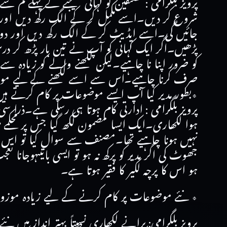
پرویز بلگرامی :مصنفین کو کہانی بھیجنے کے پہلے کم
شروع کر دیں۔اسے مکمل کر کے الگ رکھ دیں اور ت
جائیں گی۔اسے ایڈیٹ کر کے الگ رکھ دیں اور دو
پڑھیں۔اگر ایک کہانی کو آپ نے تین بار پڑھ کر در
کو ضرور اپنا نا چاہیے۔لیکن لکھنے والے کو زیادہ س
صرف کرنا چاہیے۔اس سے اسے لکھنے کے لیے مواد بھی
٭بطور مدیر کیا آپ ایسے موضوعات پر کام کرتے ہیں جو risky
پرویز بلگرامی : ادارتی کام ہوتا ہی رسکی ہے۔ذرا 
ہوا لکھاری۔ایک ایسا مضمون لکھ گیا جس پر محکمے 
نہیں ہونا چاہیے تھا۔مصنف سے سوال کیا تو اس 
جھوٹ کی اگر مدیر کو پرکھ نہ ہو تو ایسی باتیںہوج
ہو اس کا پرچہ لکیر کا فقیر ہوتا ہے۔
٭ نئے موضوعات پر کام کرنے کے لیے زیادہ موزوں ک
پرویز بلگرامی: پرانے لکھاری نسبتاً بہتر انداز 