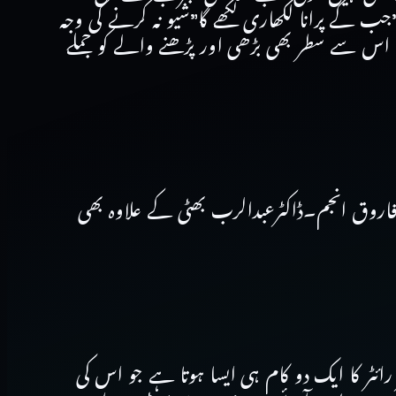
جب کے پرانا لکھاری لکھے گا”شیو نہ کرنے کی وجہ
 اس سے سطر بھی بڑھی اور پڑھنے والے کو جملے
فاروق انجم۔ڈاکٹرعبدالرب بھٹی کے علاوہ بھی
رائٹر کا ایک دو کام ہی ایسا ہوتا ہے جو اس کی