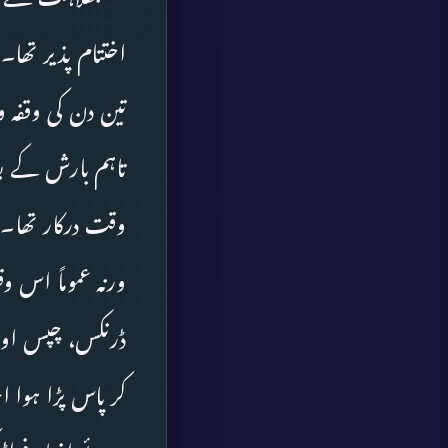
اختتام پذیر تھا۔ 
تین دن کی وقفہ 
تاہم بارش کے بع
وقت درکار تھا۔
ورنہ عموماً اس و
ڈرنکس، چپس اور
کر پاس پڑا ہوا 