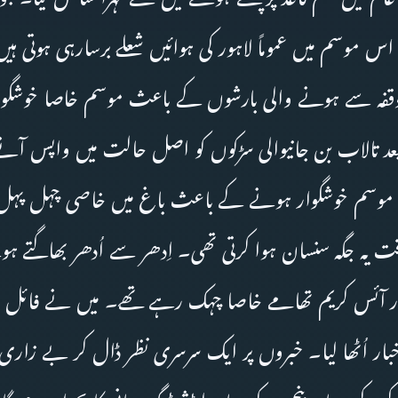
اس موسم میں عموماً لاہور کی ہوائیں شعلے برسارہی ہوتی ہیں،
وقفہ سے ہونے والی بارشوں کے باعث موسم خاصا خوشگوار
د تالاب بن جانیوالی سڑکوں کو اصل حالت میں واپس آنے ک
 موسم خوشگوار ہونے کے باعث باغ میں خاصی چہل پہل 
قت یہ جگہ سنسان ہوا کرتی تھی۔ اِدھر سے اُدھر بھاگتے ہو
 آئس کریم تھامے خاصا چہک رہے تھے۔ میں نے فائل ایک
اخبار اُٹھا لیا۔ خبروں پر ایک سرسری نظر ڈال کر بے زار