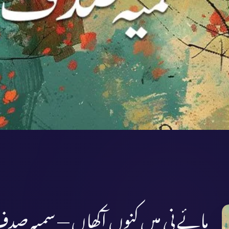
مائے نی میں کنوں آکھاں — سمیہ صد