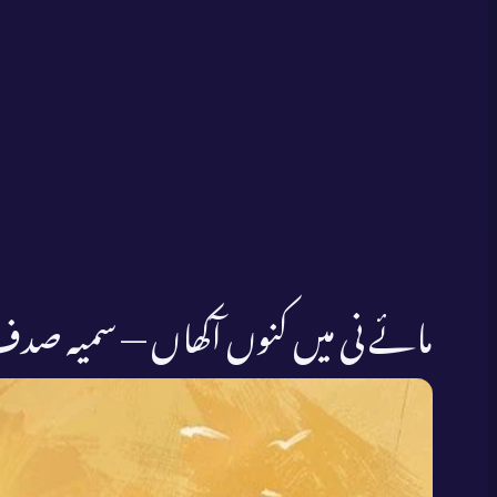
مائے نی میں کنوں آکھاں — سمیہ صد