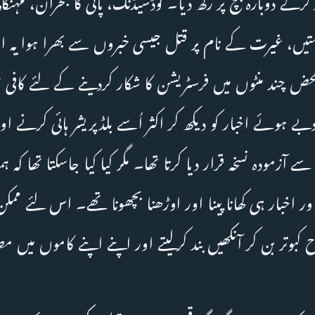
کرکے دوبارہ بنچ پر رکھ دیا۔ لوڈشیڈنگ، پانی کا بحران، مہنگ
یمتیں، غیرت کے نام پر قتل جیسی خبروں سے بھرا ہوا یہ اخ
حض چند منٹوں میں فرسٹریشن کا شکار کردینے کے لئے کافی ت
ے ہوئے اخبار کو دیکھ کر اکثر اُسے بلڈپریشر ہائی کرنے ا
زمودہ نسخہ قرار دیا کرتا تھا۔ مگر کیا کیا جاسکتا تھا کہ ہ
ور اخبار ہی کھانا پینا اور اوڑھنا بچھونا تھے۔ اس لئے ممکن 
ح کبوتر بن کر آنکھیں بند کرلیتے اور اپنے اپنے کاموں میں