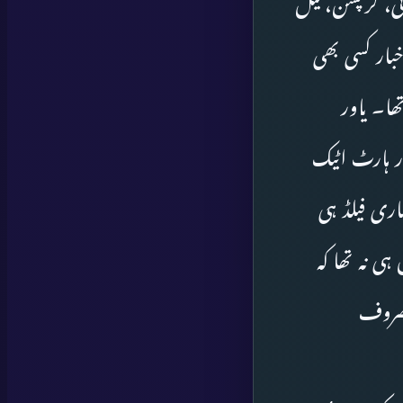
ائی، کرپشن، تیل
بار کسی بھی
ھا۔ یاور
ور ہارٹ اٹیک
ماری فیلڈ ہی
ہی نہ تھا کہ
 مصروف