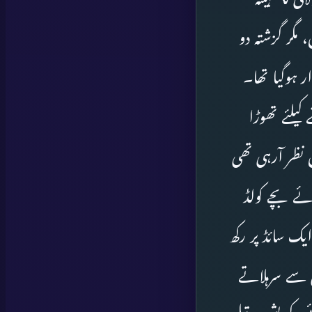
 مگر گزشتہ دو
 ہوگیا تھا۔
یلئے تھوڑا
نظر آرہی تھی
ئے بچے کولڈ
 سائڈ پر رکھ
ی سے سرہلاتے