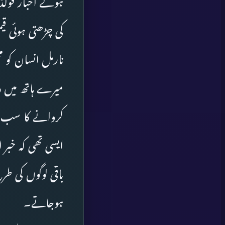
ہوئے اخبار فولڈ 
کی چڑھتی ہوئی ق
نارمل انسان کو م
میرے ہاتھ میں دب
کروانے کا سب سے آ
ایسی تھی کہ خبر ا
باقی لوگوں کی طر
ہوجاتے۔