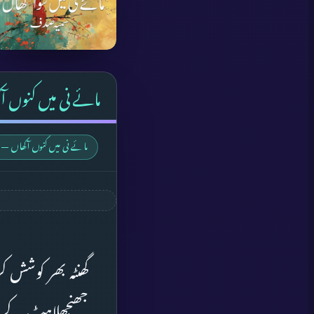
مائے نی میں کنوں آ
مائے نی میں کنوں آکھاں — 
گھنٹہ بھر کوشش ک
جھنجھلاہٹ کے عال