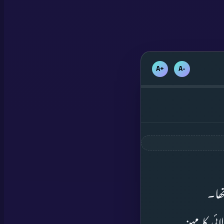
+A
-A
تھا۔
ی کا مہینہ