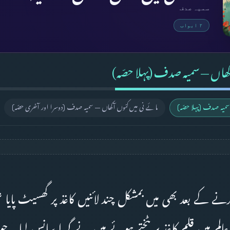
سمیہ صدف
۲ ابواب
کھاں — سمیہ صدف (پہلا حصّہ)
سمیہ صدف (پہلا حصّہ)
مائے نی میں کنوں آکھاں — سمیہ صدف (دوسرا اور آخری حصّہ)
رنے کے بعد بھی میں بمشکل چند لائنیں کاغذ پر گھسیٹ پایا 
م میں قلم کاغذ پر پٹختے ہوئے میں نے گہرا سانس لیا۔ جولائ