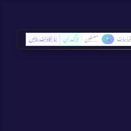
تباسات
مصنفین
لاگ اِن
نیا اکاؤنٹ بنائیں