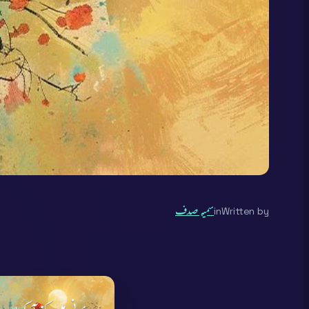
Written by
in
سمیہ صدف