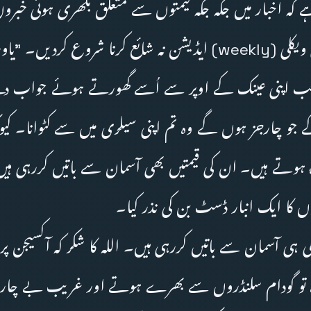
ے کہ اخبار میں جگہ جگہ قیمتوں سے متعلق بکھری ہوئی خبرو
الگ سے مہنگائی ویکلی (weekly) ایڈیشن نہ شائع کرنا شروع کردیں
صاحب اپنی عینک کے اوپر سے اُسے گھورتے ہوئے جواب د
جو چارجز ہوں گے وہ تم اپنی سیلری میں سے کٹوانا۔ کیونک
 ہوتے ہیں۔ ان کی قیمتیں بھی آسمان سے باتیں کررہی ہی
 کا ایک انبار ڈسٹ بن کی نذر کیا۔
 کی ہی آسمان سے باتیں کررہی ہیں۔ اللہ کا شکر کہ آکسیجن پر
ے تو گودام سلنڈروں سے بھرے ہوتے اور غریب بے چا