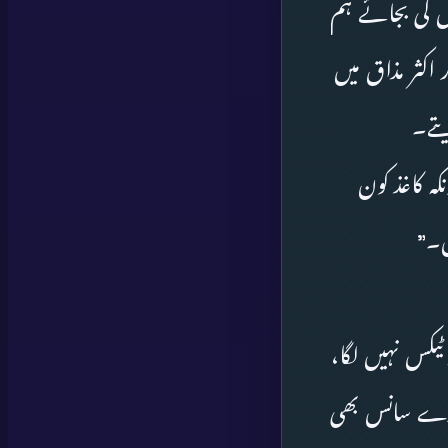
ں کی بجائے ہم
۔ ”یاور اکثر مذاق میں
یتے۔
ہ کاغذ کون
ں۔”
 ٹیکس نہیں لگا،
رے سانس بھی