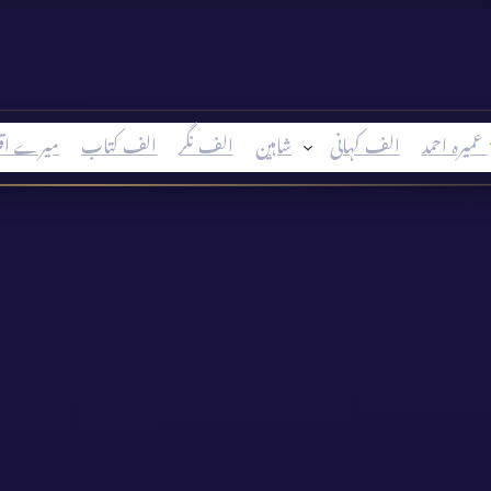
عمیرہ احمد
الف کہانی
شاہین
الف نگر
الف کتاب
میرے اق