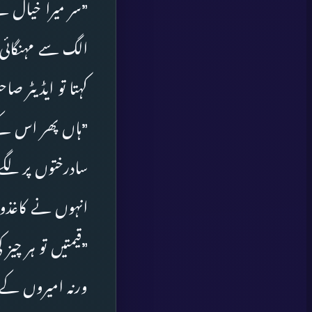
”سر میرا خیال ہ
کہتا تو ایڈیٹر 
”ہاں پھر اس کے 
سادرختوں پر لگے
انہوں نے کاغذوں
”قیمتیں تو ہر چیز
ورنہ امیروں ک