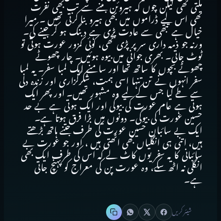
ملتی تھی لیکن چوں کہ ہیروئن بننے سے تب بھی نفرت
تھی اس لیے ڈراموں میں بھی ہیرو بنا کرتی تھیں ۔ میرا
خیال ہے تبھی سے عادت پڑی ہے دبنگ ہو کر جینے کی۔
ورنہ جو ذمہ داری سر پر پڑی تھی، کوئی کمزور عورت ہوتی تو
ٹوٹ جاتی۔ بھری جوانی میں بیوہ ہوئیں۔ چار چھوٹے
چھوٹے بچوں کا ساتھ تھا اور سامنے ایک لمبا سفر۔ یہ لمبا
سفر انہوں نے تن تنہا اسی ہمت، شکرگزاری اور زندہ دلی
سے طے کیا جس کے لیے وہ مشہور تھیں۔ اور پھر ایک
ہوتی ہے عام عورت کی بیوگی اور ایک ہوتی ہے بے حد
حسین عورت کی بیوگی۔ دونوں میں بڑا فرق ہوتا ہے۔
ایک بے سائبان حسین عورت کی طرف جتنے ہاتھ بڑھتے
ہیں، اتنی ہی انگلیاں بھی اٹھتی ہیں ، اور جو عورت بے
سائبانی کا یہ سفر یوں کاٹ لے کہ اس کی طرف ایک بھی
انگلی نہ اٹھ سکے، وہ عورت پن کی معراج کو پہنچ جاتی
ہے۔
شیئر کریں