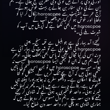
اور ٹی وی پر آتے ہیں تو ٹی وی سکرین سج جاتی ہے۔ ہم
ان کے ٹی وی سٹار بن جانے پر بہت خوش ہوئے۔
آج عمر نے انٹرنیٹ سے horoscpoe نکال کر ابا کو
دکھایا اور خوش ہو کر کہا: ”دیکھیں آپ کے
horoscpoe میں بھی لکھا ہے کہ اپریل میں آپ کو
شہرت ملے گی۔”
لیجئے! آمد بہار کی ہے جو بلبل ہے نغمہ سنج۔ یعنی
horoscpoe کی بلبل بولی ہے تو شہرت کی بہار آئی ہے
ورنہ اس کی کیا مجال تھی کہ پاس بھی بھٹک جاتی۔ ادھر
ایک ہم ہیں کہ جن کو کبھی ایسا horoscpoe نصیب نہ
ہوا۔ میرے horoscpoe میں تو بس اس قسم کی باتیں
لکھی ہوتی ہیں کہ آج بچے تنگ کریں گے، منگل کو کتا
کاٹنے کا امکان ہے۔ دیکھو سفر پر نہ جائیو،پورا ہفتہ ہی
منحوس ہے، بتائے دے رہے ہیں ہاں۔ پھر نہ کہنا ہمیں
خبر نہ ہوئی۔ واحد خوشخبری یہ ہوتی ہے کہ شادی کر لیجئے
جمعے کا دن سعد ہے ۔ہم دل مسوس کر رہ جاتے ہیں کہ
ہماری شادی ہو چکی اور واحد سعد دن ضائع گیا۔