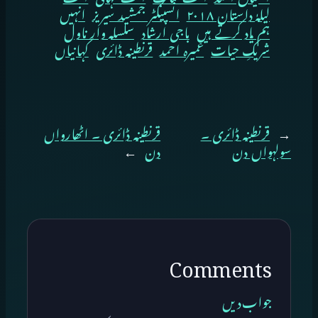
لیلہٰ داستان ۲۰۱۸
انسپیکٹر جمشید سیریز
انہیں
ہم یاد کرتے ہیں
باجی ارشاد
سلسلہ وار ناول
شریکِ حیات
عمیرہ احمد
قرنطینہ ڈائری
کہانیاں
←
قرنطینہ ڈائری ۔
قرنطینہ ڈائری ۔ اٹھارواں
سولہواں دن
دن
→
Comments
جواب دیں