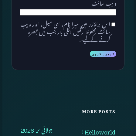
ویب‌ سائٹ
اس براؤزر میں میرا نام، ای میل، اور ویب
سائٹ محفوظ رکھیں اگلی بار جب میں تبصرہ
کرنے کےلیے۔
MORE POSTS
Hello world!
جولائی 7, 2026