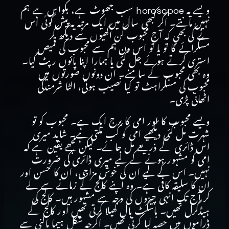
ویسے یہ horoscpoe سب جھوٹ ہے، بکواس ہے ہم
نہیں مانتے۔ اگر کبھی سال میں ایک مرتبہ یہ پیش گوئی اس
نے کی بھی کہ آج محبوب کن اکھیوں سے دیکھ کر
مسکرائے گا تو یا تو اس دن ہم سے محبوب کی قمیص
استری کرتے ہوئے جل گئی یا ہمارا اپنا پائوں رپٹ گیا۔
وہ بھی محبوب کے سامنے۔ ان دونوں صورتوں میں
محبوب کی مسکراہٹ تو کیا نصیب ہوتی، الٹا شرمندگی
اٹھانی پڑی۔
ویسے محبوب کا اور امی کا برج ایک ہے۔ محبوب کو تو
شہرت مل گئی دیکھیے امی کو کب ملتی ہے۔ شاید میری
اس ڈائری کے ذریعے مل جائے۔ لیکن مجھے یقین ہے کہ
امی کو مشہور ہونے کے لیے میری ڈائری کی ضرورت
نہیں۔ اس کے لیے ان کی خوش مزاجی، ان کا حسن اور
ان کا سلیقہ کافی ہے۔ وہ اپنے کالج کے زمانے سے لے
کر آج تک انہی چیزوں کی وجہ سے مشہور ہیں۔ کالج کی
ہیڈگرل تھیں۔ باسکٹ بال کھیلا کرتی تھیں اور کالج کے
ڈراموں میں حصہ لیا کرتی تھیں۔ اگرچہ شکل ہیما مالنی سے