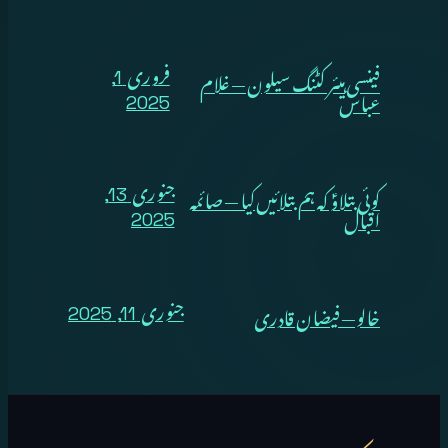
فینسی ہیئر کٹنگ سیلون — غلام
فروری 1,
عباس
2025
کوئی بتلاوؑ کہ ہم بتلائیں کیا — صائمہ
جنوری 13,
اقبال
2025
خالو — فیضان قادری
جنوری 11, 2025