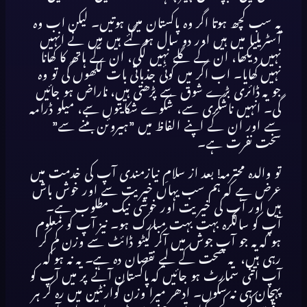
یہ سب کچھ ہوتا اگر وہ پاکستان میں ہوتیں۔ لیکن اب وہ
آسٹریلیا میں ہیں اور دو سال ہو گئے ہیں میں نے انہیں
نہیں دیکھا، ان کے گلے نہیں لگی، ان کے ہاتھ کا کھانا
نہیں کھایا۔ اب اگر میں کوئی جذباتی بات لکھوں گی تو وہ
جو یہ ڈائری بڑے شوق سے پڑھتی ہیں، ناراض ہو جائیں
گی۔ انہیں ناشکری سے، شکوے شکایتوں سے، میلو ڈرامہ
سے اور ان کے اپنے الفاظ میں ”ہیروئن بننے سے”
سخت نفرت ہے۔
تو والدہ محترمہ! بعد از سلامِ نیازمندی آپ کی خدمت میں
عرض ہے کہ ہم سب یہاں خیریت سے اور خوش باش
ہیں اور آپ کی خیریت اور خوشی نیک مطلوب ہے۔
آپ کو سالگرہ بہت بہت مبارک ہو۔ نیز آپ کو معلوم
ہو کہ یہ جو آپ جوش میں آکر کیٹو ڈائٹ سے وزن کم کر
رہی ہیں، یہ صحت کے لیے نقصان دہ ہے۔ یہ نہ ہو کہ
آپ اتنی سمارٹ ہو جائیں کہ پاکستان آنے پر میں آپ کو
پہچان ہی نہ سکوں۔ ادھر میرا وزن کوارنٹین میں رہ کر ہر