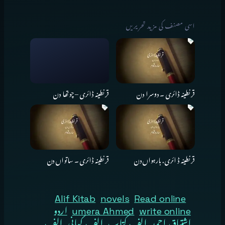
اسی مصنف کی مزید تحریریں
قرنطینہ ڈائری ۔ دوسرا دن
قرنطینہ ڈائری – چوتھا دن
قرنطینہ ڈ ائری . بارہواں دن
قرنطینہ ڈائری ۔ ساتواں دن
Alif Kitab
novels
Read online
write online
umera Ahmed
اردو
اشتیاق احمد
الف کتاب
الف کہانی
الف