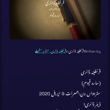
Written by
قرنطینہ ڈائری
in
قرنطینہ ڈائری
, 
منفرد سلسلے
قرنطینہ ڈائری
(سارہ قیوم)
سترہواں دن:جمعرات 9 اپریل 2020
ڈیئر ڈائری!