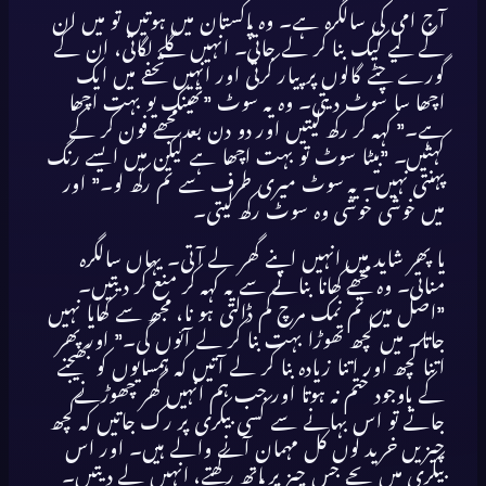
آج امی کی سالگرہ ہے۔ وہ پاکستان میں ہوتیں تو میں ان
کے لیے کیک بنا کر لے جاتی۔ انہیں گلے لگاتی، ان کے
گورے چٹے گالوں پر پیار کرتی اور انہیں تحفے میں ایک
اچھا سا سوٹ دیتی۔ وہ یہ سوٹ ”تھینک یو بہت اچھا
ہے۔” کہہ کر رکھ لیتیں اور دو دن بعد مجھے فون کر کے
کہتیں۔ ”بیٹا سوٹ تو بہت اچھا ہے لیکن میں ایسے رنگ
پہنتی نہیں۔ یہ سوٹ میری طرف سے تم رکھ لو۔” اور
میں خوشی خوشی وہ سوٹ رکھ لیتی۔
یا پھر شاید میں انہیں اپنے گھر لے آتی۔ یہاں سالگرہ
مناتی۔ وہ مجھے کھانا بنانے سے یہ کہہ کر منع کر دیتیں۔
”اصل میں تم نمک مرچ کم ڈالتی ہو نا، مجھ سے کھایا نہیں
جاتا۔ میں کچھ تھوڑا بہت بنا کر لے آئوں گی۔” اور پھر
اتنا کچھ اور اتنا زیادہ بنا کر لے آتیں کہ ہمسایوں کو بھیجنے
کے باوجود ختم نہ ہوتا اور جب ہم انہیں گھر چھوڑنے
جاتے تو اس بہانے سے کسی بیکری پر رک جاتیں کہ کچھ
چیزیں خرید لوں کل مہمان آنے والے ہیں۔ اور اس
بیکری میں بچے جس چیز پر ہاتھ رکھتے، انہیں لے دیتیں۔