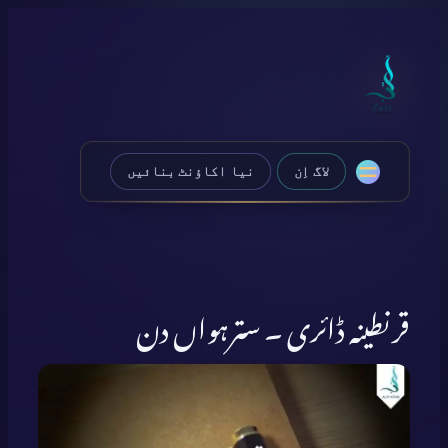
Skip
to
content
لاگ اِن
نیا اکاؤنٹ بنائیں
قرنطینہ ڈائری ۔ سترہواں دن