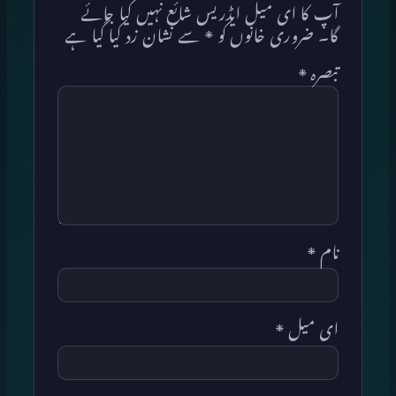
آپ کا ای میل ایڈریس شائع نہیں کیا جائے
گا۔
ضروری خانوں کو
*
سے نشان زد کیا گیا ہے
تبصرہ
*
نام
*
ای میل
*