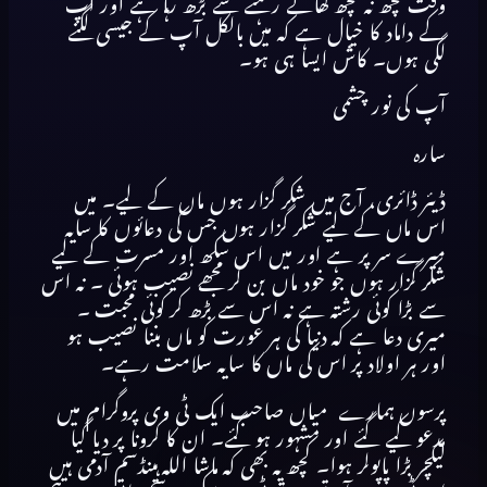
وقت کچھ نہ کچھ کھاتے رہنے سے بڑھ رہا ہے اور آپ
کے داماد کا خیال ہے کہ میں بالکل آپ کے جیسی لگنے
لگی ہوں۔ کاش ایسا ہی ہو۔
آپ کی نور چشمی
سارہ
ڈیئر ڈائری، آج میں شکر گزار ہوں ماں کے لیے۔ میں
اس ماں کے لیے شکر گزار ہوں جس کی دعائوں کا سایہ
میرے سر پر ہے اور میں اس سکھ اور مسرت کے لیے
شکر گزار ہوں جو خود ماں بن کر مجھے نصیب ہوئی ۔ نہ اس
سے بڑا کوئی رشتہ ہے نہ اس سے بڑھ کر کوئی محبت ۔
میری دعا ہے کہ دنیا کی ہر عورت کو ماں بننا نصیب ہو
اور ہر اولاد پر اس کی ماں کا سایہ سلامت رہے۔
پرسوں ہمارے میاں صاحب ایک ٹی وی پروگرام میں
مدعو کیے گئے اور مشہور ہو گئے۔ ان کا کرونا پر دیا گیا
لیکچر بڑا پاپولر ہوا۔ کچھ یہ بھی کہ ماشا اللہ ہینڈسم آدمی ہیں