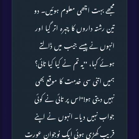
مجھے بہت اچھی معلوم ہوئیں۔ دو
تین رشتہ داروں کا چہرہ اتر گیا اور
انہوں نے پیسے جیب میں ڈالتے
ہوئے کہا، ’’یہ تم نے کیا کیا تائی؟
ہمیں اتنی سی خدمت کا موقع بھی
نہیں دیتی ہو!‘‘اس پر تائی نے کوئی
جواب نہیں دیا۔ انہوں نے اپنے
قریب کھڑی ہوئی ایک نوجوان عورت