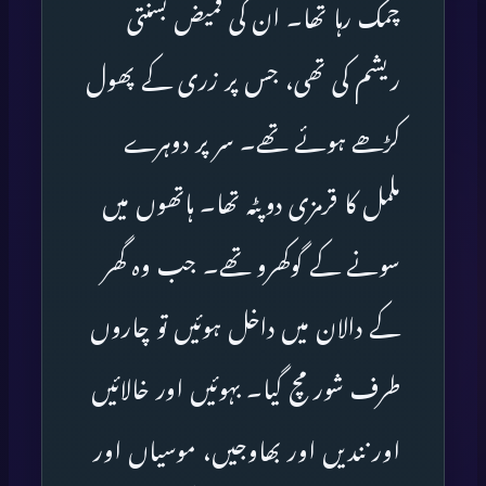
چمک رہا تھا۔ ان کی قمیض بسنتی
ریشم کی تھی، جس پر زری کے پھول
کڑھے ہوئے تھے۔ سر پر دوہرے
ململ کا قرمزی دوپٹہ تھا۔ ہاتھوں میں
سونے کے گوکھرو تھے۔ جب وہ گھر
کے دالان میں داخل ہوئیں تو چاروں
طرف شور مچ گیا۔ بہوئیں اور خالائیں
اور نندیں اور بھاوجیں، موسیاں اور