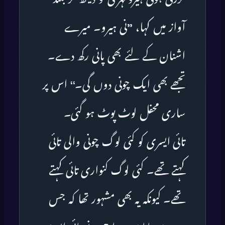
آواز میں کہا، ’’نی ہیرو۔ میرے
اشنان کے لئے بھی پانی رکھ دے۔
تجھے بھی ایک چونی دوں گی۔‘‘ اس پر
ساری محفل لوٹ پوٹ ہو گئی۔
تائی ایسری کو کئی لوگ چونی والی تائی
کہتے تھے۔ کئی لوگ کنواری تائی کہتے
تھے۔ کیونکہ یہ بھی مشہور تھا کہ جس