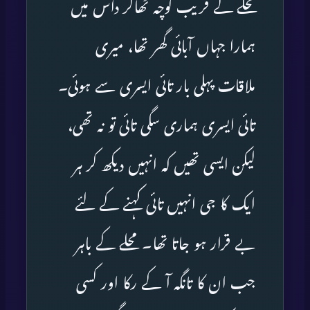
محلے کے قریب کوچہ ٹھاکر داس میں
ہمارا جہاں آبائی گھر تھا، میری
ملاقات پہلی بار تائی ایسری سے ہوئی۔
تائی ایسری ہماری سگی تائی تو نہ تھی،
لیکن ایسی تھیں کہ انہیں دیکھ کر ہر
ایک کا جی انہیں تائی کہنے کے لئے
بے قرار ہو جاتا تھا۔ محلے کے باہر
جب ان کا تانگہ آ کے رکا اور کسی