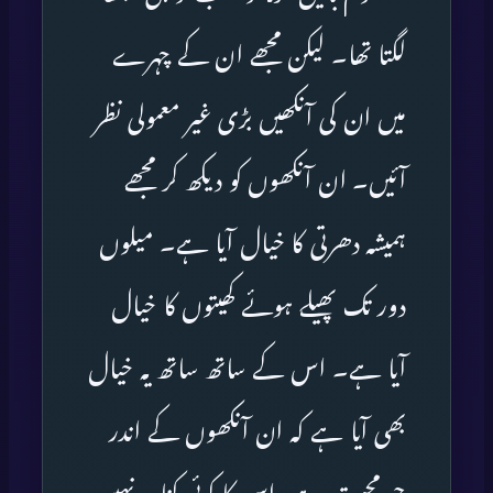
لگتا تھا۔ لیکن مجھے ان کے چہرے
میں ان کی آنکھیں بڑی غیر معمولی نظر
آئیں۔ ان آنکھوں کو دیکھ کر مجھے
ہمیشہ دھرتی کا خیال آیا ہے۔ میلوں
دور تک پھیلے ہوئے کھیتوں کا خیال
آیا ہے۔ اس کے ساتھ ساتھ یہ خیال
بھی آیا ہے کہ ان آنکھوں کے اندر