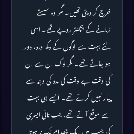
خرچ کر دیتی تھیں۔ مگر وہ سستے
زمانے کے پچھتر روپے تھے۔ اسی
لئے بہت سے لوگوں کے دکھ درد، دور
ہو جاتے تھے۔ مگر لوگ ان سے ان
کی وقت بے وقت کی مدد کی وجہ سے
پیار نہیں کرتے تھے۔ ایسے ہی بہت
سے موقع آتے تھے، جب تائی ایسری
کی جیب میں ایک چھدام تک نہ ہوتا