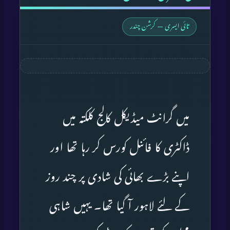
تائی ایسری — کرشن چندر
میں گرانٹ میڈیکل کالج کلکتہ میں
ڈاکٹری کا فائنل کورس کر رہا تھا اور
اپنے بڑے بھائی کی شادی پر چند روز
کے لئے لاہور آ گیا تھا۔ یہیں شاہی