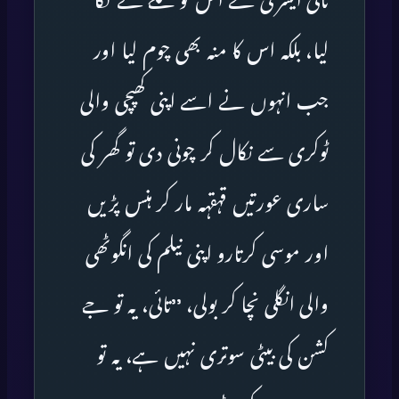
تائی ایسری نے اس کو گلے سے لگا
لیا، بلکہ اس کا منہ بھی چوم لیا اور
جب انہوں نے اسے اپنی کھپچی والی
ٹوکری سے نکال کر چونی دی تو گھر کی
ساری عورتیں قہقہہ مار کر ہنس پڑیں
اور موسی کرتارو اپنی نیلم کی انگوٹھی
والی انگلی نچا کر بولی، ’’تائی، یہ تو جے
کشن کی بیٹی سوتری نہیں ہے، یہ تو