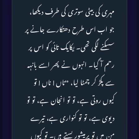
مہری کی بیٹی سوتری کی طرف دیکھا،
جو اب اس طرح دھتکارے جانے پر
سسکنے لگی تھی۔ یکایک تائی کو اس پر
رحم آ گیا۔ انہوں نے پھر اسے بانہہ
سے پکڑ کر چمٹا لیا، ’’ناں ! ناں ! تو
کیوں روتی ہے، تو تو انجان ہے، تو تو
دیوی ہے، تو تو کنواری ہے، تیرے
من میں تو پرمیشور بستے ہیں۔ تو کیوں