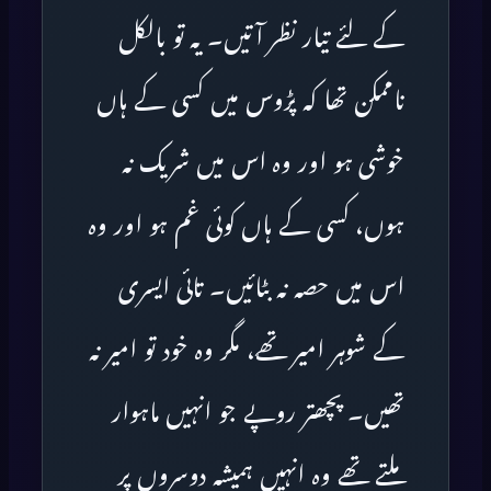
کے لئے تیار نظر آتیں۔ یہ تو بالکل
ناممکن تھا کہ پڑوس میں کسی کے ہاں
خوشی ہو اور وہ اس میں شریک نہ
ہوں، کسی کے ہاں کوئی غم ہو اور وہ
اس میں حصہ نہ بٹائیں۔ تائی ایسری
کے شوہر امیر تھے، مگر وہ خود تو امیر نہ
تھیں۔ پچھتر روپے جو انہیں ماہوار
ملتے تھے وہ انہیں ہمیشہ دوسروں پر