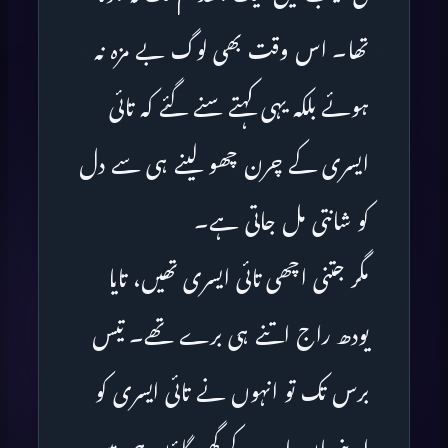
تھا۔ اس وقت بھی لوگ بے مزہ نہ
ہوئے بلکہ یہی کہتے سنے گئے کہ تائی
ایسری کے چرن چھو لینے ہی سے دل
کو شانتی مل جاتی ہے۔
مگر جتنی اچھی تائی ایسری تھیں، تایا
یودھ راج اتنے ہی برے تھے۔ تیس
برس تک تو انہوں نے تائی ایسری کو