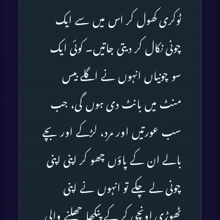
ٹوکری کھول کر اس میں سے ایک
چونی نکال کر دیتی جاتیں۔ کوئی ایک
سو چونیاں انہوں نے اگلے بیس
منٹ میں بانٹ دی ہوں گی، جب
سب عورتیں اور مرد، لڑکے اور بچے
بالے ان کے پاؤں چھو کر اپنی اپنی
چونی لے چکے تو انہوں نے اپنی
ٹھوڑی اونچی کر کے پنکھا جھلنے والی