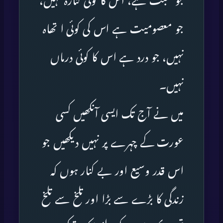
جو محبت ہے، اس کا کوئی کنارہ نہیں،
جو معصومیت ہے اس کی کوئی ا تھاہ
نہیں، جو درد ہے اس کا کوئی درماں
نہیں۔
میں نے آج تک ایسی آنکھیں کسی
عورت کے چہرے پر نہیں دیکھیں جو
اس قدر وسیع اور بے کنار ہوں کہ
زندگی کا بڑے سے بڑا اور تلخ سے تلخ