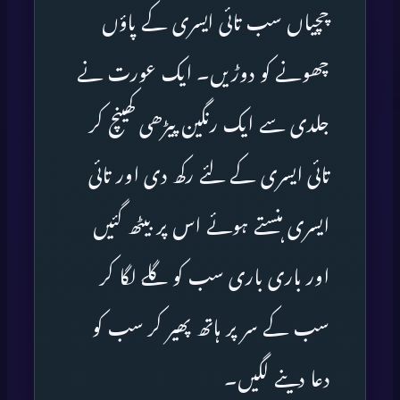
چچیاں سب تائی ایسری کے پاؤں
چھونے کو دوڑیں۔ ایک عورت نے
جلدی سے ایک رنگین پیڑھی کھینچ کر
تائی ایسری کے لئے رکھ دی اور تائی
ایسری ہنستے ہوئے اس پر بیٹھ گئیں
اور باری باری سب کو گلے لگا کر
سب کے سر پر ہاتھ پھیر کر سب کو
دعا دینے لگیں۔