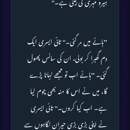
ہیرو مہری کی بیٹی ہے۔‘‘
’’ہائے میں مر گئی۔‘‘ تائی ایسری ایک
دم گھبرا کر بولی، ان کی سانس پھول
گئی۔ ’’ہائے اب تو مجھے نہانا پڑے
گا، میں نے اس کا منہ بھی چوم لیا
ہے۔ اب کیا کروں۔‘‘ تائی ایسری
نے اپنی بڑی بڑی حیران نگاہوں سے