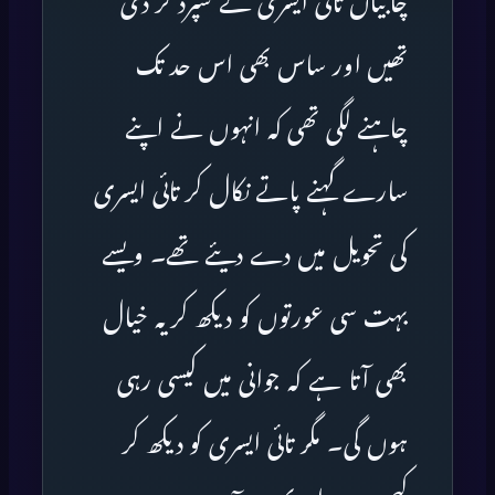
چابیاں تائی ایسری کے سپرد کر دی
تھیں اور ساس بھی اس حد تک
چاہنے لگی تھی کہ انہوں نے اپنے
سارے گہنے پاتے نکال کر تائی ایسری
کی تحویل میں دے دیئے تھے۔ ویسے
بہت سی عورتوں کو دیکھ کر یہ خیال
بھی آتا ہے کہ جوانی میں کیسی رہی
ہوں گی۔ مگر تائی ایسری کو دیکھ کر