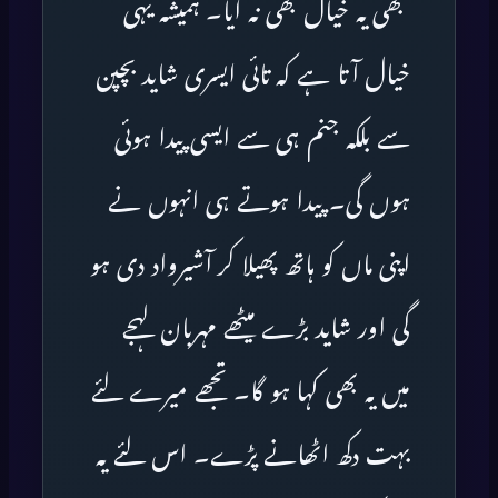
کبھی یہ خیال بھی نہ آیا۔ ہمیشہ یہی
خیال آتا ہے کہ تائی ایسری شاید بچپن
سے بلکہ جنم ہی سے ایسی پیدا ہوئی
ہوں گی۔ پیدا ہوتے ہی انہوں نے
اپنی ماں کو ہاتھ پھیلا کر آشیرواد دی ہو
گی اور شاید بڑے میٹھے مہربان لہجے
میں یہ بھی کہا ہو گا۔ تجھے میرے لئے
بہت دکھ اٹھانے پڑے۔ اس لئے یہ