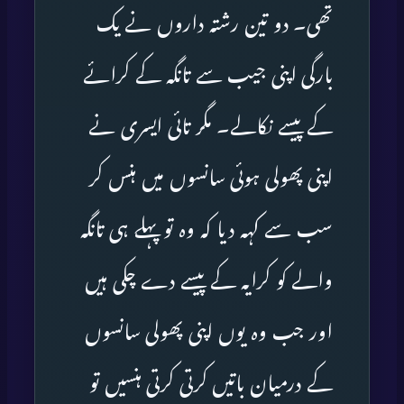
تھی۔ دو تین رشتہ داروں نے یک
بارگی اپنی جیب سے تانگہ کے کرائے
کے پیسے نکالے۔ مگر تائی ایسری نے
اپنی پھولی ہوئی سانسوں میں ہنس کر
سب سے کہہ دیا کہ وہ تو پہلے ہی تانگہ
والے کو کرایہ کے پیسے دے چکی ہیں
اور جب وہ یوں اپنی پھولی سانسوں
کے درمیان باتیں کرتی کرتی ہنسیں تو