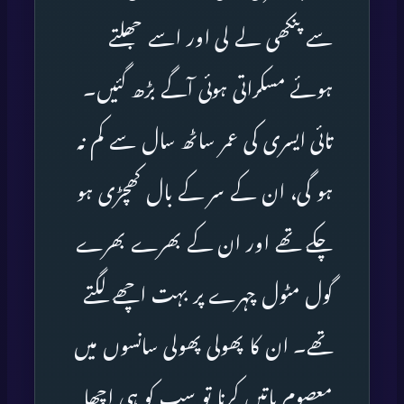
سے پنکھی لے لی اور اسے جھلتے
ہوئے مسکراتی ہوئی آگے بڑھ گئیں۔
تائی ایسری کی عمر ساٹھ سال سے کم نہ
ہو گی، ان کے سر کے بال کھچڑی ہو
چکے تھے اور ان کے بھرے بھرے
گول مٹول چہرے پر بہت اچھے لگتے
تھے۔ ان کا پھولی پھولی سانسوں میں
معصوم باتیں کرنا تو سب کو ہی اچھا