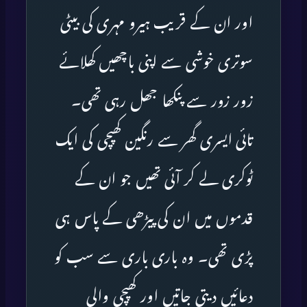
اور ان کے قریب ہیرو مہری کی بیٹی
سوتری خوشی سے اپنی باچھیں کھلائے
زور زور سے پنکھا جھل رہی تھی۔
تائی ایسری گھر سے رنگین کھپچی کی ایک
ٹوکری لے کر آئی تھیں جو ان کے
قدموں میں ان کی پیڑھی کے پاس ہی
پڑی تھی۔ وہ باری باری سے سب کو
دعائیں دیتی جاتیں اور کھپچی والی