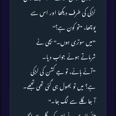
لڑکی کی طرف دیکھا اور اس سے
پوچھا، ’’تو کون ہے؟‘‘
’’میں سوتری ہوں۔‘‘ بچی نے
شرماتے ہوئے جواب دیا۔
’’آئے ہائے، تو جے کشن کی لڑکی
ہے؟ میں تو بھول ہی گئی تھی تجھے۔
آ جا گلے سے لگ جا۔‘‘