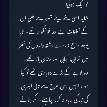
لو ایک چونی!
شاید اسی لئے اپنے شوہر سے بھی ان
کے تعلقات بے حد خوشگوار تھے۔ تایا
یودھ راج ہمارے رشتہ داروں کی نظر
میں شرابی، کبابی اور رنڈی باز تھے۔
وہ لوہے کے بڑے بیوپاری تھے تو کیا
ہوا، انہیں اس طرح سے تائی ایسری
کی زندگی برباد نہ کرنا چاہئے۔ مگر جانے