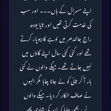
اپنے سسرال کے ہاں۔۔۔ اور سب
کی خدمت کرتی تھیں اور تایا یودھ
راج جالندھر میں لوہے کا بیوپار کرتے
تھے اور کئی کئی سال اپنے گاؤں میں
نہیں جاتے تھے۔ میکے والوں نے کئی
بار آ کر تائی کو لے جانا چاہا مگر انہوں
نے صاف انکار کر دیا۔ میکے والوں
نے یہ بھی چاہا کہ ان کی شادی پھر