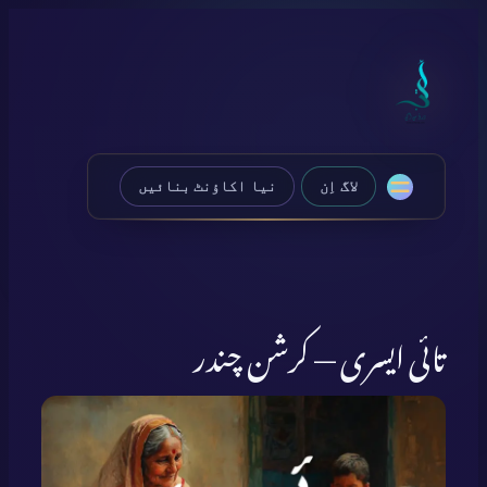
Skip
to
content
لاگ اِن
نیا اکاؤنٹ بنائیں
تائی ایسری — کرشن چندر