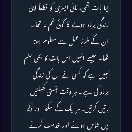
کیا بات تھی، تائی ایسری کو قطعاً اپنی
زندگی برباد ہونے کا کوئی غم نہ تھا۔
ان کے طرز عمل سے معلوم ہوتا
تھا۔ جیسے انہیں اس بات کا بھی علم
نہیں ہے کہ کسی نے ان کی زندگی
برباد کی ہے۔ ہر وقت ہنستی کھیلتیں
باتیں کرتیں، ہر ایک کے سکھ اور دکھ
میں شامل ہونے اور خدمت کرنے