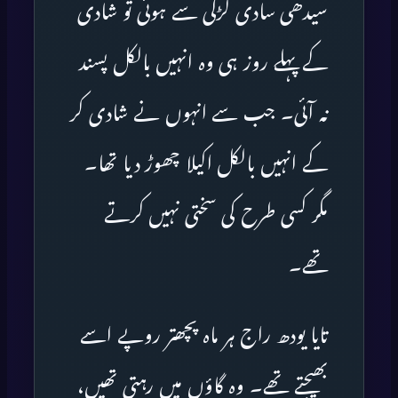
سیدھی سادی لڑکی سے ہوئی تو شادی
کے پہلے روز ہی وہ انہیں بالکل پسند
نہ آئی۔ جب سے انہوں نے شادی کر
کے انہیں بالکل اکیلا چھوڑ دیا تھا۔
مگر کسی طرح کی سختی نہیں کرتے
تھے۔
تایا یودھ راج ہر ماہ پچھتر روپے اسے
بھیجتے تھے۔ وہ گاؤں میں رہتی تھیں،