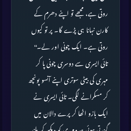
روتی ہے، مجھے تو اپنے دھرم کے
کارن نہانا ہی پڑے گا۔ پر تو کیوں
روتی ہے۔ ایک چونی اور لے۔‘‘
تائی ایسری سے دوسری چونی پا کر
مہری کی بیٹی سوتری اپنے آنسو پونچھ
کر مسکرانے لگی۔ تائی ایسری نے
ایک بازو اٹھا کر پرے دالان میں
گزرتی ہوئی ہیرومہری کو دیکھ کر بلند