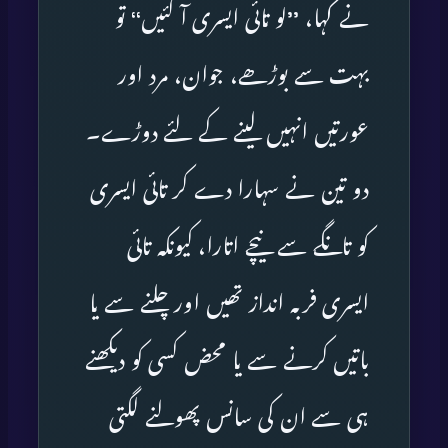
نے کہا، ’’لو تائی ایسری آ گئیں‘‘ تو
بہت سے بوڑھے، جوان، مرد اور
عورتیں انہیں لینے کے لئے دوڑے۔
دو تین نے سہارا دے کر تائی ایسری
کو تانگے سے نیچے اتارا، کیونکہ تائی
ایسری فربہ انداز تھیں اور چلنے سے یا
باتیں کرنے سے یا محض کسی کو دیکھنے
ہی سے ان کی سانس پھولنے لگتی