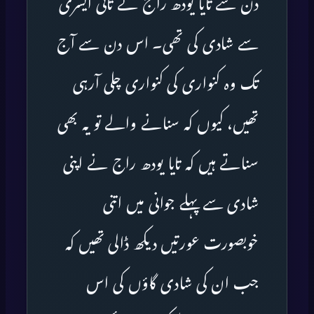
دن سے تایا یودھ راج نے تائی ایسری
سے شادی کی تھی۔ اس دن سے آج
تک وہ کنواری کی کنواری چلی آرہی
تھیں، کیوں کہ سنانے والے تو یہ بھی
سناتے ہیں کہ تایا یودھ راج نے اپنی
شادی سے پہلے جوانی میں اتنی
خوبصورت عورتیں دیکھ ڈالی تھیں کہ
جب ان کی شادی گاؤں کی اس