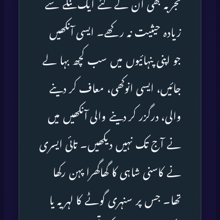
تجربہ بھی ان کے لئے ایک تنکے سے
زیادہ حیثیت نہ رکھے۔ ایسی آنکھیں
جو اپنی پنہائیوں میں سب کچھ بہا لے
جائیں، ایسی انوکھی، معاف کر دینے
والی، درگزر کر دینے والی آنکھیں میں
نے آج تک نہیں دیکھیں۔ تائی ایسری
نے کاسنی شاہی کا گھاگھرا پہن رکھا
تھا۔ جس پر سنہری گوٹے کا لہریہ یا