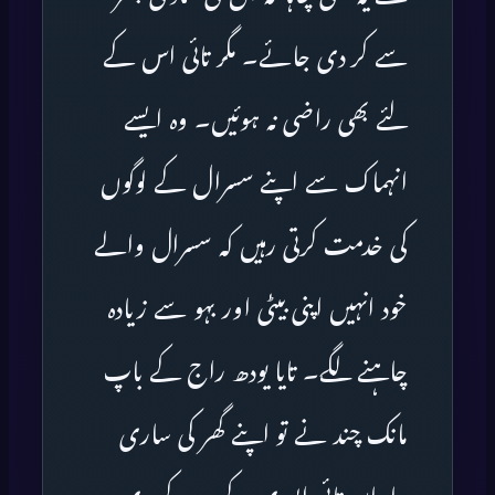
سے کر دی جائے۔ مگر تائی اس کے
لئے بھی راضی نہ ہوئیں۔ وہ ایسے
انہماک سے اپنے سسرال کے لوگوں
کی خدمت کرتی رہیں کہ سسرال والے
خود انہیں اپنی بیٹی اور بہو سے زیادہ
چاہنے لگے۔ تایا یودھ راج کے باپ
مانک چند نے تو اپنے گھر کی ساری