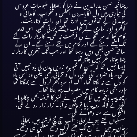
چنانچہ حسن بدرالدین نے دنیا کو بھلایا، ملبوساتِ عروسی
کی تیاری میں دل لگایا۔ دن اطلس و کمخواب، کامدانی و
جامدانی کے تھانوں میں گزرتا تھا اور رات گوٹا، بنت،
گوکھرو اور کناری کے خواب دیکھتے گزرتی تھی، اس قدر
کام تھا کہ سر کھجانے کی فرصت نہ تھی۔ کاریگر رات گئے
تک بیٹھے رہتے تھے اور کام میں جُتے رہتے تھے۔ ان کے
ساتھ حسن بھی وہیں رہتا تھا اور جب تک آخری کاریگر نہ
چلا جاتا، گھر نہیں جاتا تھا۔
ایسا نہیں تھا کہ حسن کو محبوبہء زریں بدن کی یاد نہیں آتی
تھی۔ یاد ضرور آتی تھی، دل کو تڑپاتی تھی لیکن وہ اس یاد
کو دل سے نہ لگاتا تھا، اک آہِ سرد بھر کر دل سے بھگاتا تھا
اور بھی زیادہ کام میں مصروف ہو جاتا تھا۔
کچھ پیسہ ہاتھ میں آیا تو حسن نے کنیز کا قرضہ بھی چکا دیا۔
کنیز نے لاکھ روپیہ پایا تو یقین نہ آیا۔ زار زار رونے لگی،
اشکوں سے منہ دھونے لگی۔
سسکیاں لیتے ہوئے بولی: ‘‘آپ سچ مچ فرشتہ ہیں، بھائی
جان۔ میں نے آج تک جتنے لوگ دیکھے مطلبی ہی دیکھے۔
کسی کو کیا کہوں، میں خود بڑی مطلبی ہوں۔ آپ سے پیسے