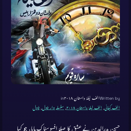
Written by
الف لیلہٰ داستان ۲۰۱۸
in
الف کہانی
, 
الف لیلہٰ داستان ۲۰۱۸
, 
سلسلہ وار ناول
, 
ناول
حسن بدرالدین نے عشق کا صلۂ افسوسناک پایا، جو کہا