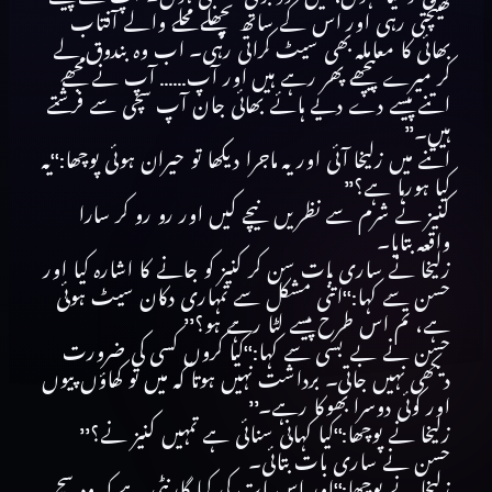
کھینچتی رہی اور اس کے ساتھ پچھلے محلے والے آفتاب
بھائی کا معاملہ بھی سیٹ کراتی رہی۔ اب وہ بندوق لے
کر میرے پیچھے پھر رہے ہیں اور آپ…… آپ نے مجھے
اتنے پیسے دے دیے ہائے بھائی جان آپ سچی سے فرشتے
ہیں۔’’
اتنے میں زلیخا آئی اور یہ ماجرا دیکھا تو حیران ہوئی پوچھا:‘‘یہ
کیا ہورہا ہے؟’’
کنیز نے شرم سے نظریں نیچے کیں اور رو رو کر سارا
واقعہ بتایا۔
زلیخا نے ساری بات سن کر کنیز کو جانے کا اشارہ کیا اور
حسن سے کہا:‘‘اتنی مشکل سے تمہاری دکان سیٹ ہوئی
ہے، تم اس طرح پیسے لٹا رہے ہو؟’’
حسن نے بے بسی سے کہا:‘‘کیا کروں کسی کی ضرورت
دیکھی نہیں جاتی۔ برداشت نہیں ہوتا کہ میں تو کھاؤں پیوں
اور کوئی دوسرا بھوکا رہے۔’’
زلیخا نے پوچھا:‘‘کیا کہانی سنائی ہے تمہیں کنیز نے؟’’
حسن نے ساری بات بتائی۔
زلیخا نے پوچھا:‘‘اور اس بات کی کیا گارنٹی ہے کہ وہ سچ