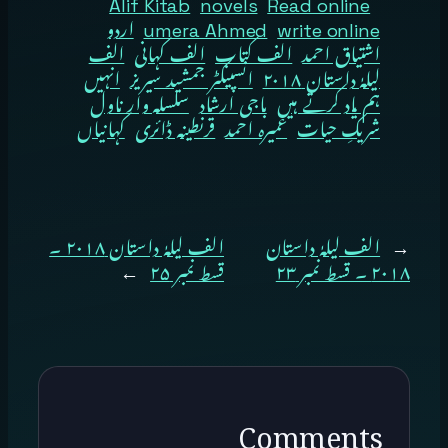
Alif Kitab
novels
Read online
write online
umera Ahmed
اردو
اشتیاق احمد
الف کتاب
الف کہانی
الف
لیلہٰ داستان ۲۰۱۸
انسپیکٹر جمشید سیریز
انہیں
ہم یاد کرتے ہیں
باجی ارشاد
سلسلہ وار ناول
شریکِ حیات
عمیرہ احمد
قرنطینہ ڈائری
کہانیاں
←
الف لیلہٰ داستان
الف لیلہٰ داستان ۲۰۱۸ ۔
۲۰۱۸ ۔ قسط نمبر ۲۳
قسط نمبر ۲۵
→
Comments