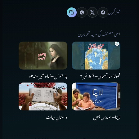
شیئر کریں
اسی مصنف کی مزید تحریریں
تھوڑا سا آسمان — قسط نمبر ۶
بلا عنوان — ثناء شبیر سندھو
لاپتا — سندس جبین
داستانِ حیات