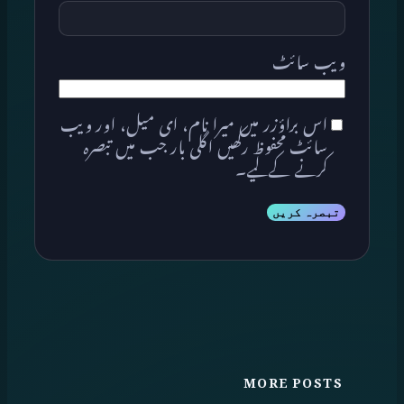
ویب‌ سائٹ
اس براؤزر میں میرا نام، ای میل، اور ویب
سائٹ محفوظ رکھیں اگلی بار جب میں تبصرہ
کرنے کےلیے۔
MORE POSTS