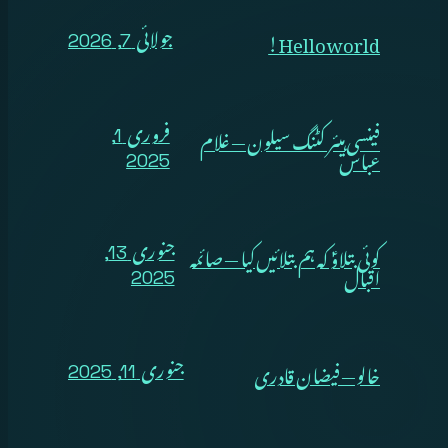
Hello world!
جولائی 7, 2026
فینسی ہیئر کٹنگ سیلون — غلام
فروری 1,
عباس
2025
کوئی بتلاوؑ کہ ہم بتلائیں کیا — صائمہ
جنوری 13,
اقبال
2025
خالو — فیضان قادری
جنوری 11, 2025