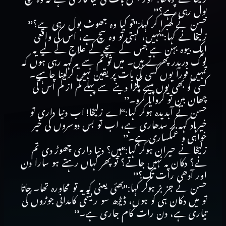
بول رہی ہے؟’’
حسن نے گھبرا کر کہا:‘‘تو کیا وہ جھوٹ بول رہی ہے؟’’
زلیخا نے کہا:‘‘نہیں، کہتی تو وہ سچ ہے، اس کی واقعی
ایک بیوہ بہن ہے جس کے بچے کے علاج کے لیے یہ
لوگ دربدر پھرتے ہیں۔ میں تو تم سے یہ کہہ رہی ہوں کہ
تمہیں فوراً یوں کسی کی بات پر یقین نہیں کرلینا چاہیے۔
کسی کو بھی یوں پیسے پکڑا دینے سے پہلے کم از کم اس کی
چھان بین تو کروایا کرو۔’’
حسن نے آبدیدہ ہوکر کہا:‘‘اے زلیخا! اب دنیا داری تو
خیرباد کہہ کر سدھاری ہے، اب تو بس دوسروں کی خیر
خواہی و غمگساری ہے۔’’
زلیخا نے حیران ہوکر کہا:‘‘ہیں؟ دنیا داری چھوڑ دی تم
نے؟ دکان پہ نہیں جاتے؟ تو پھر کہاں رہتے ہو سارا دن
اور آدھی رات تک؟’’
حسن نے جز بز ہوکر کہا:‘‘بھئی یعنی کہ یہ تو محاورہ تھا۔ جاتا
تو میں دکان ہی کو ہوں، ڈیڑھ سو ریشمی کامدانی جوڑوں کی
تیاری ہے، دن رات کام جاری ہے۔’’