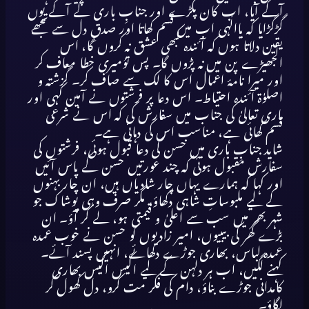
آگے آیا، اب کان پکڑے اور جنابِ باری کے آگے یوں
گڑگڑایا کہ یاالٰہی اب میں قسم کھاتا اور صدقِ دل سے تجھے
یقین دلاتا ہوں کہ آئندہ کبھی عشق نہ کروں گا، اس
الجھیڑے پن میں نہ پڑوں گا۔ پس توُمیری خطا معاف کر
اور میرا نامۂ اعمال اس کا لک سے صاف کر۔ گزشتہ و
اصلوٰۃ آئندہ احتیاط۔ اس دعا پر فرشتوں نے آمین کہی اور
باری تعالیٰ کی جناب میں سفارش کی کہ اس نے شرعی
قسم کھائی ہے، مناسب اس کی دہائی ہے۔
شاید جنابِ باری میں حسن کی دعا قبول ہوئی، فرشتوں کی
سفارش مقبول ہوئی کہ چند عورتیں حسن کے پاس آئیں
اور کہا کہ ہمارے یہاں چار شادیاں ہیں، ان چار بہنوں
کے لیے ملبوساتِ شاہی دکھاؤ، مگر صرف وہی پوشاک جو
شہر بھر میں سب سے اعلیٰ و قیمتی ہو، لے کر آؤ۔ ان
بڑے گھر کی بیبیوں، امیر زادیوں کو حسن نے خوب عمدہ
عمدہ لباس، بھاری جوڑے دکھائے، انہیں پسند آئے۔
کہنے لگیں، اب ہر دلہن کے لیے اکیس اکیس بھاری
کامدانی جوڑے بناؤ، دام کی فکر مت کرو، دل کھول کر
لگاؤ۔