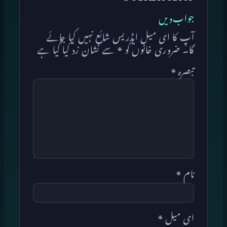
جواب دیں
آپ کا ای میل ایڈریس شائع نہیں کیا جائے
گا۔
ضروری خانوں کو
*
سے نشان زد کیا گیا ہے
تبصرہ
*
نام
*
ای میل
*