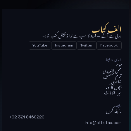
الف کتاب
ورق سے آگے — اردو کا سب سے بڑا ڈیجیٹل کتب خانہ۔
YouTube
Instagram
Twitter
Facebook
فوری روابط
ہوم
مکمل لائبریری
تمام مصنفین
شاعری
بچوں کا کونہ
میرا اکاؤنٹ
رابطہ
رابطہ کریں
+92 321 8460220
info@alifkitab.com