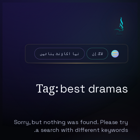
Skip
to
content
لاگ اِن
نیا اکاؤنٹ بنائیں
Tag:
best dramas
Sorry, but nothing was found. Please try
a search with different keywords.