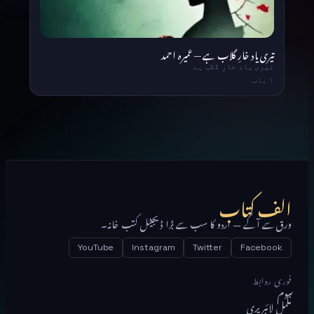
تیری یاد خارِ گلاب ہے — عمیرہ احمد
تیری یاد خارِ گلاب ہے
۱ باب
الف کتاب
ورق سے آگے — اردو کا سب سے بڑا ڈیجیٹل کتب خانہ۔
YouTube
Instagram
Twitter
Facebook
فوری روابط
ہوم
مکمل لائبریری