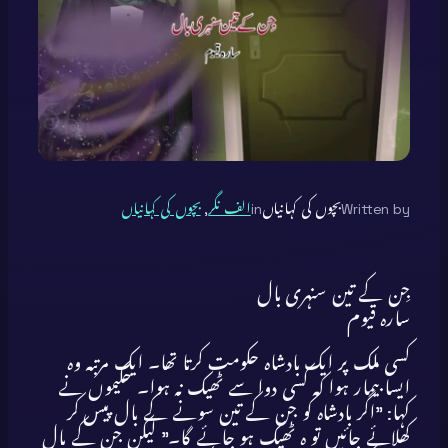
Written by
بچوں کی کہانیاں
in
الف نگر
, 
بچوں کی کہانیاں
جِن کے تین سنہری بال
سارہ قیوم
کسی ملک پر ایک بادشاہ حکومت کرتا تھا۔ ایک مرتبہ وہ
ایسا بیمار ہوا کہ کسی دوا سے ٹھیک نہ ہوا۔ حکیموں نے
کہا: ”اگر بادشاہ کو جن کے تین سونے کے بال پیس کر
کھلائے جائیں تو ہ ٹھیک ہو جائے گا۔” لیکن جن کے بال