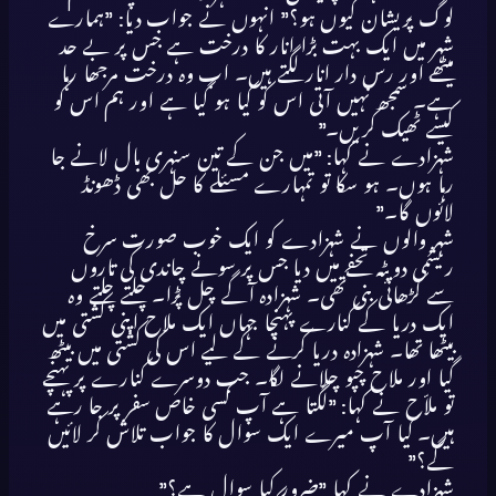
لوگ پریشان کیوں ہو؟” انہوں نے جواب دیا: ”ہمارے
شہر میں ایک بہت بڑا انار کا درخت ہے جس پر بے حد
میٹھے اور رس دار انار لگتے ہیں۔ اب وہ درخت مرجھا رہا
ہے۔ سمجھ نہیں آتی اس کو کیا ہو گیا ہے اور ہم اس کو
کیسے ٹھیک کریں۔”
شہزادے نے کہا: ”میں جن کے تین سنہری بال لانے جا
رہا ہوں۔ ہو سکا تو تمہارے مسئلے کا حل بھی ڈھونڈ
لائوں گا۔”
شہر والوں نے شہزادے کو ایک خوب صورت سرخ
ریشمی دوپٹہ تحفے میں دیا جس پر سونے چاندی کی تاروں
سے کڑھائی بنی تھی۔ شہزادہ آگے چل پڑا۔ چلتے چلتے وہ
ایک دریا کے کنارے پہنچا جہاں ایک ملاح اپنی کشتی میں
بیٹھا تھا۔ شہزادہ دریا کرنے کے لیے اس کی کشتی میں بیٹھ
گیا اور ملاح چپو چلانے لگا۔ جب دوسرے کنارے پر پہنچے
تو ملاّح نے کہا: ”لگتا ہے آپ کسی خاص سفر پر جا رہے
ہیں۔ کیا آپ میرے ایک سوال کا جواب تلاش کر لائیں
گے؟”
شہزادے نے کہا ”ضرور کیا سوال ہے؟”