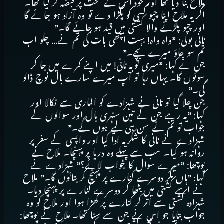
ملاح بنا دیا تھا اور خود اس کے تخت پر قبضہ کر لیا تھا۔
اگر یہ ملاح اپنا چپو کسی کو پکڑا دے تو وہ آزاد ہو جائے گا
اور چپو پکڑنے والا کشتی میں قید ہو جائے گا۔”
نانی بولی: ”واہ واہ! بہت اچھی بات کی تم نے… چلو اب
تم سو جاؤ میرے بچے۔”
جن نے کہا: ”میری توبہ نانی! میں اپنے کمرے میں جا کر
سوئوں گا۔ یہاں رہا تو آپ میرے سارے بال نوچ ڈالو
گی۔”
جن چلا گیا تو نانی نے شہزادے کو الماری سے نکالا اور
کہا: ”یہ رہے جن کے تین سنہری بال اور سوالوں کے
جواب تو تم نے سن ہی لیے ہوں گے۔”
شہزادے نے نانی کا شکریہ ادا کیا اور واپسی کے سفر پر
روانہ ہو گیا۔ سب سے پہلے وہ دریا پر پہنچا۔ ملاح نے
پوچھا: ”میرے سوال کا جواب لائے؟” شہزادے نے
کہا: ”ہاں مگر دوسرے کنارے پر پہنچ کر بتائوں گا۔” ملاح
نے اسے کشتی میں بٹھا کر دوسرے کنارے پر پہنچا دیا۔
شہزادہ کشتی سے اتر کر کنارے پر کھڑا ہوا اور ملاح کو وہ
جواب بتایا جو اس نے جن سے سنا تھا۔ ملاح نے پوچھا: