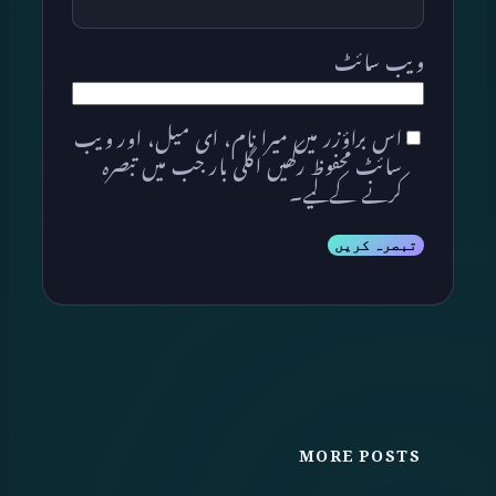
ویب‌ سائٹ
اس براؤزر میں میرا نام، ای میل، اور ویب
سائٹ محفوظ رکھیں اگلی بار جب میں تبصرہ
کرنے کےلیے۔
MORE POSTS