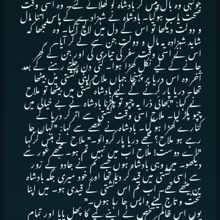
جونہی وہ بال پیس کر بادشاہ کو کھلائے گئے۔ وہ اسی وقت
صحت یاب ہوگیا۔ بادشاہ نے شہزادے کے پاس اتنا مال
و دولت دیکھا تو اس کے دل میں لالچ آگیا۔ وہ سمجھا کہ
شاید شہزادہ یہ مال و دولت جن سے لے کر آیا۔
اس نے اسی وقت سفر کی تیاری کی اور جن کے گھر
جانے کے لیے نکل کھڑا ہوا۔ کئی دن چلتے رہنے کے بعد
آخر وہ اس دریا پر پہنچا جہاں ملاح اپنی کشتی میں بیٹھا
تھا۔ دریا پار کرنے کے لیے بادشاہ کشتی میں بیٹھا تو ملاح
نے کہا: ”بھائی ذرا یہ چپو تو پکڑنا بادشاہ نے بے خیالی میں
چپو پکڑ لیا۔ ملاح اسی وقت کشتی سے اتر کر دریا کے
کنارے کھڑا ہو گیا۔ بادشاہ نے غصے سے کہا: ”کہاں جا
رہے ہو ملاح؟ مجھے دریا پار کروائو۔” ملاح نے ہنس کرکہا
”اے دوست! ملاح اب میں نہیں تم ہو۔ مجھے غور سے
دیکھو۔ میں وہی بادشاہ ہوں جسے تم نے جادو کے زور
سے اسی کشتی میں قید کر دیا تھا اور خود میری جگہ بادشاہ
بن بیٹھے تھے۔ اب تم اس کشتی کے قیدی ہو۔ میں اپنا
تخت و تاج لینے واپس جا رہا ہوں۔”
یوں اس ظالم شخص نے اپنے کیے کا پھل پایا اور تمام