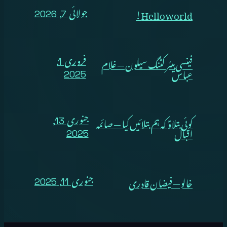
Hello world!
جولائی 7, 2026
فینسی ہیئر کٹنگ سیلون — غلام
فروری 1,
عباس
2025
کوئی بتلاوؑ کہ ہم بتلائیں کیا — صائمہ
جنوری 13,
اقبال
2025
خالو — فیضان قادری
جنوری 11, 2025