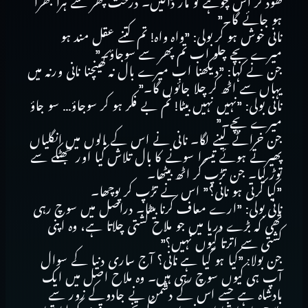
کھود کر اس چوہے کو مار ڈالیں۔ درخت پھر سے ہرا بھرا
ہو جائے گا۔”
نانی خوش ہو کر بولی: ”واہ واہ! تم کتنے عقل مند ہو
میرے بچے چلو اب تم پھر سے سوجاؤ۔”
جن نے کہا: ”دیکھنا اب میرے بال نہ کھینچنا نانی ورنہ میں
یہاں سے اٹھ کر چلا جائوں گا۔”
نانی بولی: ”نہیں نہیں بیٹا! تم بے فکر ہو کر سوجاؤ… سو جاؤ
میرے بچے۔”
جن خراٹے لینے لگا۔ نانی نے اس کے بالوں میں انگلیاں
پھیرتے ہوئے تیسرا سونے کا بال تلاش کیا اور جھٹکے سے
توڑ لیا۔ جن تڑپ کر اٹھ بیٹھا۔
”کیا کرتی ہو نانی؟” اس نے تڑپ کر پوچھا۔
نانی بولی: ”ارے معاف کرنا بیٹا۔ دراصل میں سوچ رہی
تھی کہ بڑے دریا میں جو ملاح کشتی چلاتا ہے، وہ اپنی
کشتی سے اترتا کیوں نہیں؟”
جن بولا: ”کیا ہو گیا ہے نانی؟ آج ساری دنیا کے سوال
آپ ہی کیوں سوچ رہی ہیں۔ وہ ملاح اصل میں ایک
بادشاہ ہے جسے اس کے دشمن نے جادوکے زور سے