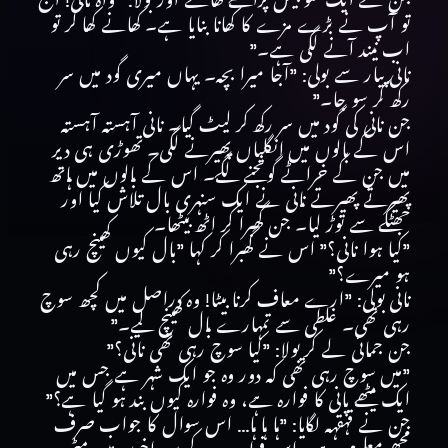
جن نے ایک سو بیس پراٹھے کھائے اور بولا: ”واہ نانی! آج
تو آپ نے بڑے مزے کا کھانا بنایا ہے۔ کھانے کھا کر تو
اب نیند آنے لگی ہے۔”
نانی پیار سے بولی: ”آجا میرا بچہ۔ یہاں میری گود میں سر
رکھ کر سو جا۔”
جن نانی کی گود میں سر رکھ کر لیٹ گیا۔ نانی آہستہ آہستہ
اس کے بالوں میں انگلیاں پھیرنے لگی۔ تھوڑی ہی دیر
میں جن کے خراٹے گونجنے لگے۔ اس کے بالوں میں ہاتھ
پھیرتے پھیرتے نانی نے ایک سنہری بال تلاش کیا اور
جھٹکے سے توڑ لیا۔ جن گھبرا کر اٹھ بیٹھا۔
”کیا ہوا نانی؟” اس نے گھبرا کر کہا ”بال کیوں کھینچ رہی
ہو میرے؟”
نانی بولی: ”ارے معاف کرنا بیٹا! وہ دراصل میں کچھ سوچ
رہی تھی۔ غلطی سے تمہارے بال کھینچ لیے۔”
جن جمائی لے کر بولا: ”کیا سوچ رہی تھی نانی؟”
”میں سوچ رہی تھی کہ دور وہ جو ایک شہر ہے جس میں
ایک میٹھے پانی کا فوارہ ہے، وہ فوارہ کیوں بند ہو گیا ہے؟”
جن نے قہقہہ لگایا: ”ہا ہا ہا… اس سوال کا جواب صرف