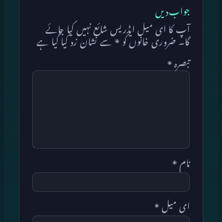
جواب دیں
آپ کا ای میل ایڈریس شائع نہیں کیا جائے
گا۔
ضروری خانوں کو
*
سے نشان زد کیا گیا ہے
تبصرہ
*
نام
*
ای میل
*