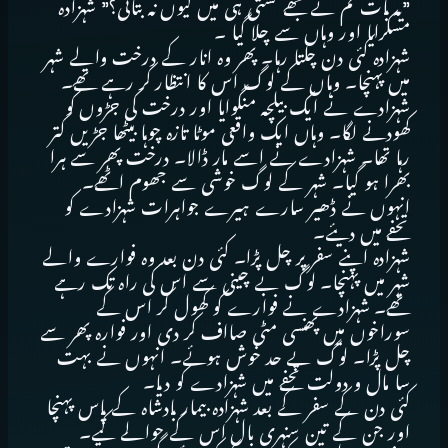
”یہ بات تم نے مجھے کشتی ہی میں کیوں نہ بتائی؟” شہزادہ
مسکرایا اور وہاں سے چلا گیا ۔
شہزادہ کئی دن چلتا رہا۔ پھر وہ انار کے درخت والے شہر
میں پہنچا۔ وہاں کے لوگ اس کا انتظار کر رہے تھے۔
شہزادے نے ایک بیلچہ منگوایا اور درخت کی جڑوں کو
کھودنے لگا۔ وہاں ایک واقعی موٹا تازہ چوہا بیٹھا جڑیں کتر
رہا تھا۔ شہزادے نے اسے مار ڈالا۔ درخت پھر سے ہرا
بھرا ہو گیا۔ شہر کے لوگ خوشی سے جھوم اٹھے۔
انہوں نے ڈھیر سارے ہیرے جواہرات شہزادے کو
تحفے میں دیئے۔
شہزادہ اپنے سفر پر چل پڑا۔ کئی دن بعد وہ فوارے والے
شہر میں پہنچا۔ لوگ بے چینی سے اس کی راہ تک رہے
تھے۔ شہزادے نے فوارے کو کھول کر اس کے
سوراخوں میں پھنسی مٹی صااف کر دی اور فوارہ پھر سے
چل پڑا۔ لوگ بے حد خوش ہوئے۔ انہوں نے بہت
سا مال و دولت تحفے میں شہزادے کو دیا۔
کئی دن کے سفر کے بعد شہزادہ بیمار بادشاہ کے پاس پہنچا
اور جن کے تین سنہری بال اس کے حوالے کیے۔