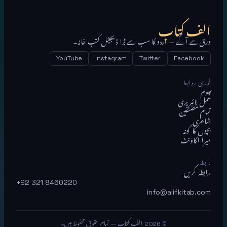
الف کتاب
ورق سے آگے — اردو کا سب سے بڑا ڈیجیٹل کتب خانہ۔
YouTube
Instagram
Twitter
Facebook
فوری روابط
ہوم
مکمل لائبریری
تمام مصنفین
شاعری
بچوں کا کونہ
میرا اکاؤنٹ
رابطہ
رابطہ کریں
+92 321 8460220
info@alifkitab.com
© 2026 الف کتاب — تمام حقوق محفوظ ہیں۔