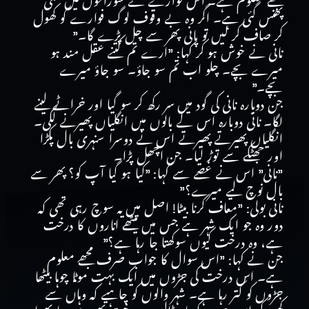
مجھے معلوم ہے۔ اس فوارے کے سوراخوں میں مٹی
پھنس گئی ہے۔ اگر وہ بے وقوف لوگ فوارے کو کھول
کر صاف کر لیں تو پانی پھر سے چل پڑے گا۔”
نانی نے خوش ہو کر کہا: ”ارے تم کتنے عقل مند ہو
میرے بچے۔ چلو اب تم سو جاؤ۔ سو جاؤ میرے
بچے۔”
جن دوبارہ نانی کی گود میں سر رکھ کر سو گیا اور خراٹے لینے
لگا۔ نانی دوبارہ اس کے بالوں میں انگلیاں پھیرنے لگی۔
انگلیاں پھیرتے پھیرتے اس نے دوسرا سنہری بال پکڑا
اور جھٹکے سے توڑ لیا۔ جن اچھل پڑا۔
”نانی” اس نے غصے سے کہا: ”کیا ہو گیا آپ کو؟ پھر سے
بال نوچ لیے میرے؟”
نانی بولی: ”معاف کرنا بیٹا! اصل میں یہ سوچ رہی تھی کہ
دور وہ جو ایک شہر ہے جس میں میٹھے اناروں کا درخت
ہے، وہ درخت کیوں سوکھتا جا رہا ہے؟”
جن نے کہا: ”اس سوال کا جواب صرف مجھے معلوم
ہے۔ اس درخت کی جڑوں میں ایک بہت موٹا چوہا بیٹھا
جڑوں کو کتر رہا ہے۔ شہر والوں کو چاہیے کہ وہاں سے