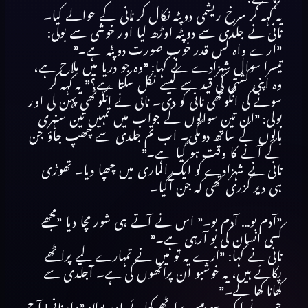
یہ کہہ کر سرخ ریشمی دوپٹہ نکال کر نانی کے حوالے کیا۔
نانی نے جلدی سے دوپٹہ اوڑھ لیا اور خوشی سے بولی:
”ارے واہ کس قدر خوب صورت دوپٹہ ہے۔”
تیسرا سوال شہزادے نے کہا: ”وہ جو دریا میں ملاح ہے،
وہ اپنی کشتی کی قید سے کیسے نکل سکتا ہے؟” یہ کہہ کر
سونے کی انگوٹھی نانی کو دی۔ نانی نے انگوٹھی پہن لی اور
بولی: ”ان تین سوالوں کے جواب میں تمہیں تین سنہری
بالوں کے ساتھ دوںگی۔ اب تم جلدی سے چھپ جاؤ جن
کے آنے کا وقت ہو گیا ہے۔”
نانی نے شہزادے کو ایک الماری میں چھپا دیا۔ تھوڑی
ہی دیر گزری تھی کہ جن آگیا۔
”آدم بو… آدم بو۔” اس نے آتے ہی شور مچا دیا ”مجھے
کسی انسان کی بو آرہی ہے۔”
نانی نے کہا: ”ارے یہ تو میں نے تمہارے لیے پراٹھے
پکائے ہیں، یہ خوشبو ان پراٹھوں کی ہے۔ آجلدی سے
کھانا کھا لے۔”