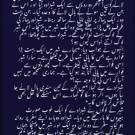
لائے کون؟ آخر دوردیس سے ایک شہزادہ آیا اور اس نے
جن کے تین سونے کے بال لانے کا وعدہ کیا۔ جن بہت
دور ایک پہاڑ پر اپنی نانی کے ساتھ رہتا۔ شہزادہ پہاڑ کی
طرف چل پڑا۔ چلتے چلتے وہ ایک شہر میں پہنچا۔ اس شہر
کے لوگ بہت اداس تھے۔ شہزادے نے پوچھا: ”تم
لوگ اتنے اداس کیوں ہو؟
انہوں نے جواب دیا: ”ہمارے شہر میں ایک بہت بڑا
فوارہ ہے جس کا پانی شہد کی طرح میٹھا ہے۔ سارا شہر
اسی فوارے سے پانی لیتا ہے۔ اب کچھ دنوں سے
فوارے میں پانی آنا بند ہو گیا ہے۔ ہماری سمجھ میں نہیں
آرہا کہ اس کی کیا وجہ ہے؟”
شہزادے نے کہا: ”میں جن کے تین سنہری بال لانے جا
رہا ہوں۔ اگر ہو سکا تو تمہارے اس مسئلے کا حل بھی
تلاش کر لائوں گا۔”
شہر کے لوگوں نے شہزادے کو ایک خوب صورت
ہیروں کا ہار تحفے میں دیا۔ شہزادہ دوبارہ اپنے سفر پر روانہ
ہو گیا۔ سفر کے دوران وہ ایک اور شہر میں پہنچا جہاں
کے لوگ بہت پریشان تھے۔ شہزادے نے پوچھا ”تم