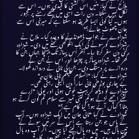
ملاح نے کہا: ”میں اس کشتی کا قیدی ہوں۔ اس سے
نکل نہیں سکتا۔ دن رات اسی میں بیٹھے رہنے پر مجبور
ہوں۔ کیا کوئی ایسا طریقہ ہو سکتا ہے کہ میری اس سے
جان چھوٹ جائے؟”
شہزادے نے جواب ڈھونڈنے کا وعدہ کیا۔ ملاح نے
شہزادے کو سونے کی ایک انگوٹھی تحفے میں دی۔ شہزادہ
کئی دن سفر کرتا رہا۔ آخر اُس پہاڑ تک پہنچا جہاں جن کا
گھر تھا۔ شہزادہ پہاڑ پر چڑھا اور اس نے جن کے
دروازے پر دستک دی۔ جن کی نانی نے دروازہ کھولا۔
شہزادے نے کہا: ”السلام علیکم نانی جان۔”
بے چاری بوڑھی نانی سارا دن اکیلی رہتی تھی۔
شہزادے کو دیکھ کر بہت خوش ہوئی اور بولی: ”ارے
کتنے اچھے لڑکے ہوتم کتنی تمیز سے سلام تم کون کرتے ہو
بیٹا؟ کہاں آئے ہو؟ کیا کام ہے؟”
شہزادے نے کہا ”نانی جان میں ایک شہزادہ ہوں۔ آپ
کے پاس جو جن رہتا ہے اس کے سر میں سونے کے
تین بال ہیں۔ میں وہ بال لینے آیا ہوں۔ اگر آپ وہ بال
مجھے دے دیں تو میں آپ کو تین تحفے دوں گا۔”