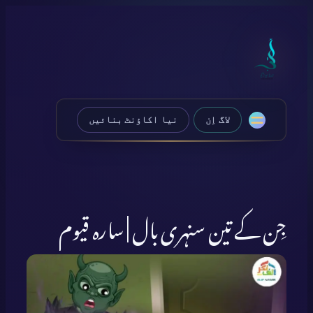
Skip
to
content
لاگ اِن
نیا اکاؤنٹ بنائیں
جِن کے تین سنہری بال | سارہ قیوم