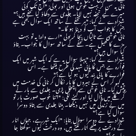
نانی یہ سن کر بہت خوش ہوئی اور بولی: ”آج تک کوئی
میرے لیے تحفہ نہیں لایا۔ جلدی سے دکھاؤ کیا تحفے ہیں؟”
شہزادے نے کہا: ”ہر تحفے کے ساتھ ایک سوال بھی ہے
جس کا جواب آپ کو دینا ہو گا۔”
نانی خوشی سے تالیاں بجا کر بولی ”ارے واہ! یہ تو بہت
مزے کا کھیل ہے۔ تحفے کے ساتھ سوال کا جواب۔ بتاؤ
کیا سوال ہیں؟”
شہزادے نے کہا: ”پہلا سوال یہ ہے کہ ایک شہر میں ایک
فوارہ ہے جس کا پانی شہد کی طرح میٹھا ہے۔ اس
فوارے کا پانی بند کیوں ہو گیا ہے؟”
یہ کہہ کر اس نے ہیروں کا ہار نکال کر نانی کی خدمت میں
پیش کیا۔ نانی خوشی سے اچھل پڑی۔ جلدی سے ہار لے
کر گلے میں ڈال لیا اور کہنے لگی: ”اتنا خوب صورت ہار تو
میں نے زندگی میں نہیں دیکھا۔ بیٹا جلدی سے بتاؤ دوسرا
سوال کیا ہے؟”
شہزادے نے دوسرا سوال بتایا: ”ایک شہر ہے، جہاں انار
کے درخت پر میٹھے انار لگتے ہیں، وہ درخت کیوں سوکھتا جا
رہا ہے؟”