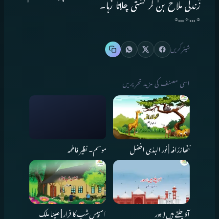
زندگی ملاح بن کر کشتی چلاتا رہا۔
٭…٭…٭
شیئر کریں
اسی مصنف کی مزید تحریریں
ننّھا زرّافہ | نور الہدٰی افضل
موسم ۔ نظیر فاطمہ
آؤ چلتے ہیں لاہور
اسپیس شپ کا فرار | علینا ملک