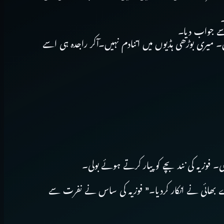
 سے جواب دیا۔
۔ میری بوڑھی ہڈیوں میں اتنادم نہیں۔آکر راجدہ ہی اسے
ی۔ فوزیہ کی نند بچے کو پیار کرتے ہوئے بولی۔
تیرے بھائی نے انکار کردیا۔” فوزیہ کی ساس نے نفرت سے