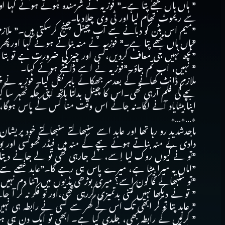
” ہاں ہاں مجھے پتا ہے۔” فوزیہ نے شرمندہ ہوتے ہوئے کہا او
سے ریموٹ تھام لیا اور ٹی وی چلادیا۔
”میم اس بٹن کو دبانے سے آپ چینل چینج کرسکتی ہیں۔” ملازم
”ہاں ہاں مجھے پتا ہے۔” فوزیہ نے منہ بناتے ہوئے کہا اورپھر غ
”کچھ نہیں جی معاف کردیں،کسی اور چیز کی ضرورت ہے تو بتا دی
” نہیں، اب تم جاؤ۔”فوزیہ نے اسے ڈانٹتے ہوئے کہا۔
ملازم ڈانٹ کھانے کے بعدسر جھکائے باہر نکل گیا۔ فوزیہ نے 
بچے کی فلم آرہی تھی۔اس کا چینل بدلتا ہاتھ اپنی جگہ ٹھہر سا گ
اپنا بیٹایاد آنے لگا۔نہ جانے اس وقت منا کس کے پاس ہوگا،ا
٭…٭…٭
ماجدشدید رو رہا تھا اور عابد اسے سنبھالتے سنبھالتے خود پریشا
دادی نے منہ بناتے ہوئے بچے کے منہ میں فیڈر ٹھونسی اور بو
”تو نے کیوں روک لیا اِسے، لے جارہی تھی تو لے جانے دیتا
”اماں یہ میرا بیٹا ہے، میرے پاس ہی رہے گا۔”عابد غصے سے 
”تو سنبھالے گا کون اسے؟ میری بوڑھی ہڈیوں میں اتنا دم نہ
” تو نے دیکھا نہیں کتنی بدتمیزی کررہی تھی،اور تو فکر نہ کر آ
” عابد پتا تو کر ابھی تک اس کے گھر سے کسی نے رابطہ ہی نہی
” کرلیں گے رابطہ بھی، جلدی کیا ہے۔ ابھی تو ایک دن ہی ہ