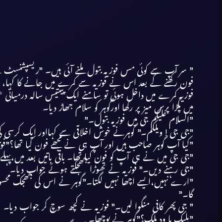
” سر آپ سے کوئی مس فوزیہ بتول ملنے آئی ہیں۔ ”ریسپشنسٹ نے 
فون رکھنے کے بعد اس نے فوزیہ سے کمرے میں جانے کا کہا، ف
فوزیہ کمرے میں داخل ہوئی تو سامنے ایک پینتیس سالہ درمیانی
میں پکڑا پرس میز پر رکھا اورگوہر کو سلام جھاڑ دیا۔
”السلام علیکم جی میں فوزیہ بتول۔”
”جی جی ! ویلکم۔” گوہرنے خوش اخلاقی سے کہااور ایک کرسی کی طر
”کیا آپ گوہر صاحب ہیں اور آپ ہی نے مجھے فون کیا تھا؟”فوزی
”جی جی میں نے ہی آپ کو فون کیا تھا۔ باقی باتیں بعد میں،پہلے
”جی رہنے دیں۔” فوزیہ نے تھوڑا جھجکتے ہوئے جواب دیا۔
”ارے نہیں،ایسے اچھا نہیں لگتا۔”گوہر نے اس کی جھجک محسوس ک
گا۔”
” جی پھر کافی منگوا لیں۔” فوزیہ نے کچھ سوچ کر جواب دیا۔
”بلیک یا وِد ملک؟”گوہر نے پوچھا۔