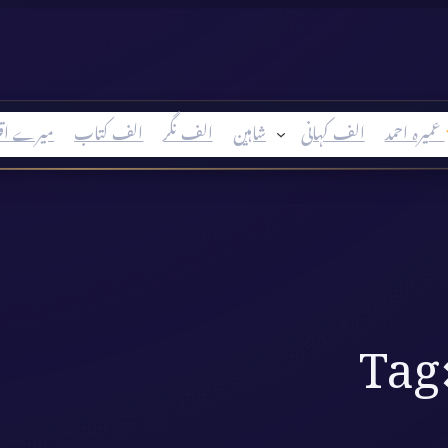
عمیرہ احمد
الف کہانی
شاہین
الف نگر
الف کتاب
میرے اق
Tag