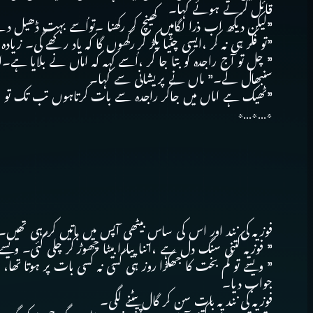
قائل کرتے ہوئے کہا۔
”لیکن دیکھ اب ذرا لگامیں کھینچ کر رکھنا ۔تواُسے بہت ڈھ
”تو فکر ہی نہ کر ،ایسی چٹیا پکڑ کر رکھوں گا کہ یاد رکھے گی
” چل تو آج راجدہ کو بتا جا کر ،اُسے کہہ کہ اماں نے بلایا
سنبھال لے۔” ماں نے پریشانی سے کہا۔
”ٹھیک ہے اماں میں جاکر راجدہ سے بات کرتاہوں تب تک تو س
٭…٭…٭
فوزیہ کی نند اور اس کی ساس بیٹھی آپس میں باتیں کررہی تھیں۔را
” فوزیہ کتنی سنگ دل ہے ،اتنا پیارا بیٹا چھوڑ کر چلی گئی۔ ویس
” ویسے تو کم بخت کا جھگڑا روز ہی کسی نہ کسی بات پر ہوتا تھ
جواب دیا۔
فوزیہ کی نند یہ بات سن کر گال پیٹنے لگی۔