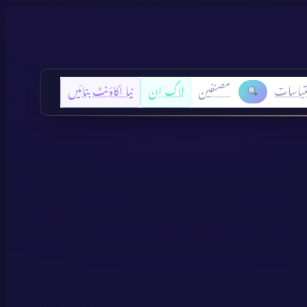
تباسات
مصنفین
لاگ اِن
نیا اکاؤنٹ بنائیں