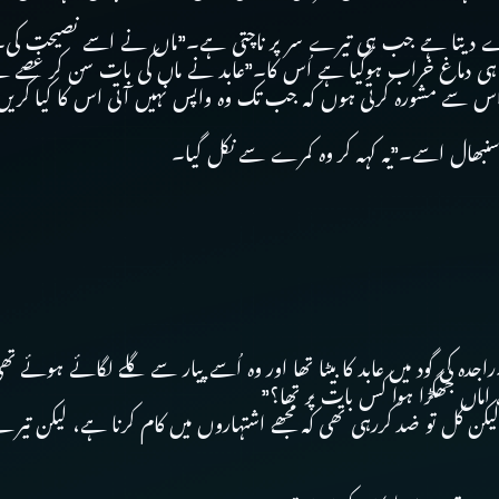
یل دے دیتا ہے جب ہی تیرے سر پر ناچتی ہے۔”ماں نے اسے نصیحت کی۔
۔ زیادہ ہی دماغ خراب ہوگیا ہے اُس کا۔”عابد نے ماں کی بات سن کر غصے
 ہے۔اس سے مشورہ کرتی ہوں کہ جب تک وہ واپس نہیں آتی اس کا کیا کریں
نبھال اسے۔”یہ کہہ کر وہ کمرے سے نکل گیا۔
جدہ کی گود میں عابد کا بیٹا تھا اور وہ اُسے پیار سے گلے لگائے ہوئے تھ
ے اماں جھگڑا ہوا کس بات پر تھا؟”
ا، لیکن کل تو ضد کررہی تھی کہ مجھے اشتہاروں میں کام کرنا ہے، لیکن 