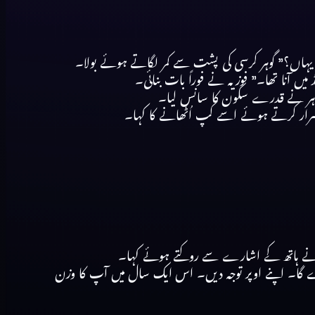
 یہاں؟” گوہر کرسی کی پشت سے کمر لگاتے ہوئے بولا۔
ں آنا تھا۔” فوزیہ نے فوراً بات بنائی۔
۔” گوہر نے قدرے سکون کا سانس لیا۔
صرار کرتے ہوئے اسے کپ اُٹھانے کا کہا۔
وزیہ نے ہاتھ کے اشارے سے روکتے ہوئے کہا۔
ا پڑے گا۔ اپنے اوپر توجہ دیں۔ اس ایک سال میں آپ کا وزن