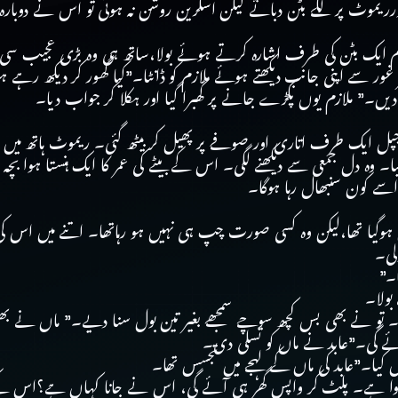
رریموٹ پر لگے بٹن دبائے لیکن اسکرین روشن نہ ہوئی تو اس نے دوبارہ
 ایک بٹن کی طرف اشارہ کرتے ہوئے بولا،ساتھ ہی وہ بڑی عجیب سی نظ
ور سے اپنی جانب دیکھتے ہوئے ملازم کو ڈانٹا۔”کیا گھور کر دیکھ رہے ہو
ں۔” ملازم یوں پکڑے جانے پر گھبرا گیا اور ہکلا کر جواب دیا۔
چپل ایک طرف اتاری اور صوفے پر پھیل کر بیٹھ گئی۔ ریموٹ ہاتھ میں لے
یا۔ وہ دل جمعی سے دیکھنے لگی۔ اس کے بیٹے کی عمر کا ایک ہنستا ہوا بچہ
سے کون سنبھال رہا ہوگا۔
ن ہوگیا تھا،لیکن وہ کسی صورت چپ ہی نہیں ہو رہاتھا۔ اتنے میں اس کی ماں
لی۔
۔”
بولا۔
یں۔ تو نے بھی بس کچھ سوچے سمجھے بغیر تین بول سنا دیے۔” ماں نے 
 جائے گی۔”عابد نے ماں کو تسلی دی۔
ں کیا۔”عابد کی ماں کے لہجے میں تجسس تھا۔
وا ہے۔ پلٹ کر واپس گھر ہی آئے گی، اس نے جانا کہاں ہے؟اس کے گ