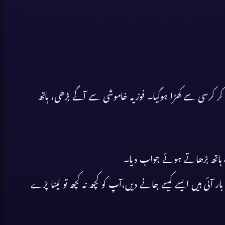
 کر کرسی سے کھڑا ہوگیا۔ فوزیہ خاموشی سے آگے بڑھی، ہاتھ
طرف ہاتھ بڑھاتے ہوئے جواب دیا۔
آئی ہیں ایسے کیسے جانے دیں،آپ کو کچھ نہ کچھ تو لینا پڑے