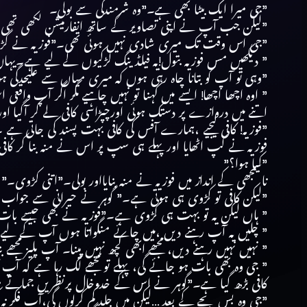
”جی میرا ایک بیٹا بھی ہے۔”وہ شرمندگی سے بولی۔
”لیکن جب آپ نے اپنی تصاویر کے ساتھ انفارمیشن لکھی تھی ا
”جی اس وقت تک میری شادی نہیں ہوئی تھی۔”فوزیہ نے گڑبڑ
” دیکھیں مس فوزیہ بتول!یہ فیلڈ ینگ لڑکیوں کے لیے ہے۔یہا
”وہی تو آپ کو بتانا چاہ رہی ہوں کہ میری میاں سے علیحدگی ہ
” اوہ اچھا اچھا! ایسے میں کہنا تو نہیں چاہیے مگر اگر آپ واق
اتنے میں دروازے پر دستک ہوئی اورچپڑاسی کافی لے کر آگیا
”فوزیہ! کافی لیجیے ،ہمارے آفس کی کافی بہت پسند کی جاتی ہے 
فوزیہ نے کپ اٹھایا اور پہلے ہی سپ پر اس نے منہ بنا کر کافی
”کیا ہوا؟”
ناسمجھی کے انداز میں فوزیہ نے منہ بنایااور بولی۔”اتنی کڑوی۔”
”لیکن کافی تو کڑوی ہی ہوتی ہے۔” گوہر نے حیرانی سے جواب 
” ہاں لیکن یہ تو بہت ہی کڑوی ہے۔”فوزیہ نے بھی جیسے بات 
” چلیں یہ آپ رہنے دیں ،میں چائے منگواتا ہوں آپ کے ل
” نہیں نہیں رہنے دیں، مجھے ابھی کچھ نہیں پینا۔ آپ پلیز مج
” جی وہ بھی بات ہو جائے گی، پہلے تو مجھے لگ رہا ہے کہ آپ ک
کافی بڑھ گیا ہے۔”گوہر نے اس کے خدوخال پرنظریں جماتے 
”جی وہ بس بچے کے بعد …لیکن میں جلد کم کرلوں گی،آپ فکر نہ 