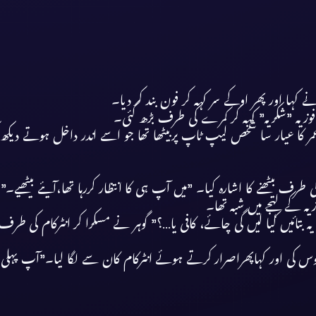
کہا اور پھر اوکے سر کہہ کر فون بند کر دیا۔
وزیہ ”شکریہ” کہہ کر کمرے کی طرف بڑھ گئی۔
 عمر کا عیار سا شخص لیپ ٹاپ پربیٹھا تھا جو اسے اندر داخل ہوتے دیکھ
ف بیٹھنے کا اشارہ کیا۔ ”میں آپ ہی کا انتظار کررہا تھا،آیئے بیٹھیے۔”
ہ کے لہجے میں شبہ تھا۔
 یہ بتائیں کیا لیں گی چائے، کافی یا…؟” گوہر نے مسکرا کر انٹرکام کی 
ی اور کہاپھراصرار کرتے ہوئے انٹرکام کان سے لگا لیا۔”آپ پہلی بار 