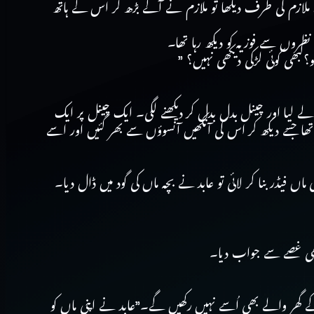
 ملازم کی طرف دیکھا تو ملازم نے آگے بڑھ کر اس کے ہاتھ
روں سے فوزیہ کو دیکھ رہا تھا۔
؟کبھی کوئی لڑکی دیکھی نہیں؟ ”
 لیا اور چینل بدل بدل کر دیکھنے لگی۔ ایک چینل پر ایک
 تھا جسے دیکھ کر اس کی آنکھیں آنسوؤں سے بھر گئیں اور اسے
 فیڈر بنا کر لائی تو عابد نے بچہ ماں کی گود میں ڈال دیا۔
بھی غصے سے جواب دیا۔
ھر والے بھی اُسے نہیں رکھیں گے۔”عابد نے اپنی ماں کو