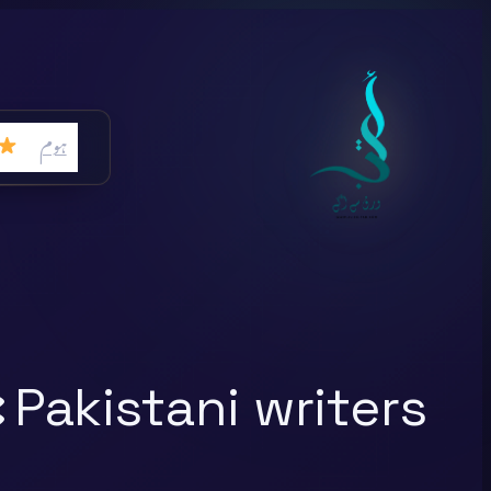
Skip
to
content
ہوم
:
Pakistani writers