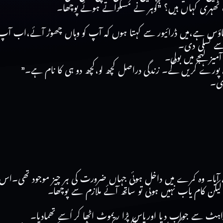
پ ٹھہری کہاں ہیں؟ ”گوہر نے مسکراتے ہوئے پوچھا۔
سٹ ہاؤس ہے،میں ڈرائیور سے کہتا ہوں کہ آپ کو وہاں چھوڑ آئے،ا
سے تسلی دی۔
یز لہجے میں بولی۔
ے کریں گے۔ زندگی دراصل کچھ لو،کچھ دو ہی کا نام ہے۔”
دی۔
لیکن کام یاب نہیں ہوئی تو ساتھ آئے ملازم سے پوچھا۔
اہٹ سے جواب دیا اورپاس پڑا ریموٹ اٹھا کر اُسے تھمادیا۔