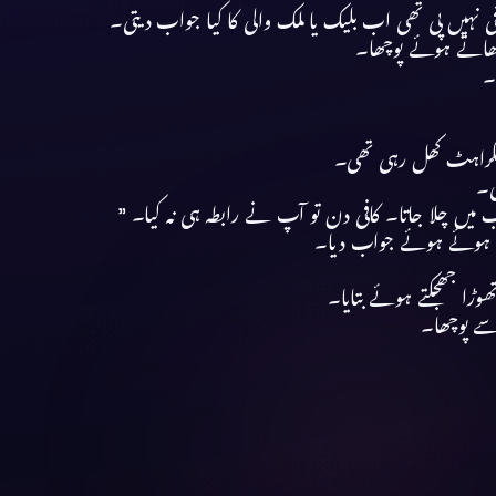
ی نہیں پی تھی اب بلیک یا ملک والی کا کیا جواب دیتی۔
مجھاتے ہوئے پوچھا۔
۔
مسکراہٹ کھل رہی تھی۔
ی۔
 میں چلا جاتا۔ کافی دن تو آپ نے رابطہ ہی نہ کیا۔ ”
ے ہوئے ہوئے جواب دیا۔
 جھجکتے ہوئے بتایا۔
سے پوچھا۔