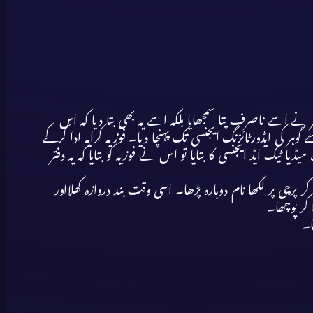
ر نے اسے ناصرف پتا سمجھایا بلکہ اسے یہ بھی بتا دیا کہ اس
ی ایڈورٹائزنگ ایجنسی تک پہنچا دیا۔ فوزیہ کرایہ ادا کرکے
ایڈ ایجنسی کا بتایا تو اس نے فوزیہ کو بتایا کہ یہ دفتر
 پرچی پر لکھا نام دوبارہ پڑھا۔ اسی وقت بند دروازہ کھلااور
کر پوچھا۔
ا۔