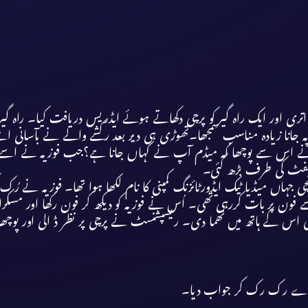
چے اتری اور ایک راہ گیر کو پرچی دکھاتے ہوئے ایڈریس دریافت کیا۔ راہ گی
یادہ مناسب سمجھا۔تھوڑی ہی دیر بعد رکشے والے نے بآسانی اسے گوہر ک
 اس سے پوچھا کہ میڈم آپ نے کہاں جانا ہے؟جب فوزیہ نے اسے میڈیا ٹیک 
ر لفٹ کی طرف بڑھ گئی۔
 جہاں میڈیا ٹیک ایڈورٹائزنگ کمپنی کا نام لکھا ہوا تھا۔ فوزیہ نے رُک کر
 فون پر بات کررہی تھی۔ اُس نے فوزیہ کو دیکھ کر فون رکھا اور مسکرا 
چی اس کے ہاتھ میں تھما دی۔ ریسپشنسٹ نے پرچی پر نظر ڈ الی اور پوچھ
ے قدرے رک رک کر جواب دیا۔