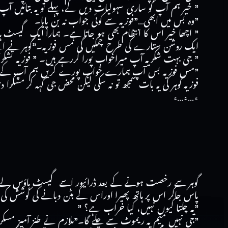
” خیر ہم آپ کو ساری سہولیات دیں گے، پہلے تو یہ بتائیں آ
”وہ بس میں ابھی…”فوزیہ سے کوئی جواب نہ بن پایا۔
” اچھا خیر اس کا انتظام بھی ہو جاتا ہے۔ ہمارا ایک گی
ایک روشن ستارے کی طرح چمکیں گی مس فوزیہ۔”گوہر نے ا
” جی بہت شکریہ آپ میراخواب پورا کررہے ہیں۔ ” فوزیہ تشکر آم
”مس فوزیہ بس آپ ہمارے خواب پورے کریں ہم آپ کے پور
فوزیہ گوہر کی یہ بات سمجھ تو نہ سکی لیکن محض جی کہہ کر مسکرا 
٭…٭…٭
پاس جاکر اس پر ہاتھ پھیرا اوراس کے بٹن دبانے کی کوشش کی 
”یہ چلتا کیوں نہیں، کیا خراب ہے؟ ”
”جی نہیں میم یہ ریموٹ سے چلے گا۔”ملازم نے طنز آمیز مسکر