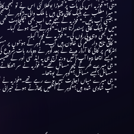
”جی؟” فوزیہ اس کی بات پر تھوڑا بوکھلا گئی اس نے تو کبھی کاف
” میرا مطلب ہے بلیک کافی پیتی ہیں یا ملک والی۔”گوہر نے س
” جیسی آپ پئیں۔” فوزیہ کے لہجے میں اب بھی ہچکچاہٹ تھی
”میں تو بلیک کافی پسند کرتا ہوں۔”گوہرنے ہنستے ہوئے کہا۔
” میں بھی وہی پی لوں گی۔” فوزیہ نے فوراً کہا۔
” کافی تابع دار قسم کی خاتون ہیں آپ۔” گوہر کے ہونٹوں پر 
انٹرکام پر کافی کا آرڈر دینے کے بعد گوہر نے دوبارہ بات شروع ک
” ویسے اچھا ہوا آپ آگئیں ورنہ آج ہی یہ ایڈ کسی اور کے نصیب
” جی میرے گھر کے کچھ مسائل تھے۔” فوزیہ نے سر جھکات
” مسائل؟کیسے مسائل؟”گوہر نے پوچھا۔
” جی میرے میاں اجازت نہیں دے رہے تھے۔”فوزیہ نے تھوڑا
” آپ شادی شدہ ہیں؟”گوہر نے آنکھیں پھاڑتے ہوئے حیرانی 