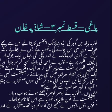
باغی — قسط نمبر ۳ — شاذیہ خان
فوزیہ ہاتھ میں گوہر کی ایڈورٹائزنگ ایجنسی کا پتا لیے بس سے نی
طرف کون سی بس جائے گی۔فوزیہ نے بس کے بجائے رکشہ پہ جانا ز
رکشے سے اتری اوربلڈنگ کے اندر چلی گئی جہاں ایک چوکیدار نے
پانچویں فلور پر ہے۔فوزیہ نے اس کی بات سن کر سر ہلایا او
پانچویں فلور پر لفٹ سے باہر نکل کر وہ ایک دفتر کے سامنے پہنچی
ایک آدمی باہر نکلاتو وہ اندرگھس گئی۔ سامنے ریسپشنسٹ کسی سے
” جی میم!کیا میں آپ کی کوئی مدد کر سکتی ہوں؟” فوزیہ نے پر
” آپ کو گوہر صاحب سے ملنا ہے؟”
”جی ہاں۔”فوزیہ نے اِدھر اُدھر دیکھتے ہوئے جواب دیا۔
ریسپشنسٹ نے فون ملایااور فوزیہ سے اس کا نام پوچھا۔
” فوزیہ بتول،انہوں نے مجھے آج کا ٹائم دیا تھا۔”فوزیہ ن