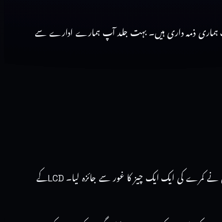
ب آپ ہماری ذمہ داری ہیں۔ بہت جلد آپ ہمارے ادارے سے
گوہر سے رخصت ہونے کے بعد ڈرائیور اسے گیسٹ ہاؤس لے آیا۔ وہ کمرے میں داخل ہوئی جہاں ضرورت کی ہر چیز موجود تھی۔اس نے کمرے کی ایک ایک چیز کا غور سے جائزہ لیا۔ LCDکے