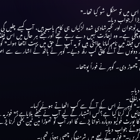
س میں تو سنگل شو کیا تھا۔”
ا کرجواب دیا۔
ں نوجوان اور غیرشادی شدہ لڑکیاں ہی کام یاب ہیں، آپ کیسے چلیں گی
وچکی ہے۔ وہ اجازت نہیں دے رہے تھے اور مجھے ہر حال میں اس فیلڈ می
عی اس فیلڈ میں نام کمانا چاہتی ہیں تو یہ آپ کے حق میں بہت اچھا ہوا
 اور دونوں کے آگے کافی کپ رکھ دیے۔ گوہر نے ہاتھ کے اشارے سے ا
۔”
 چھوڑ دی۔ گوہر نے فوراً پوچھا۔
دیا۔
بنائی۔
یے۔” گوہر نے اس کے آگے سے کپ اٹھاتے ہوئے کہا۔
ھے بتائیں کہ کرنا کیا ہے؟کس اشتہار کے لیے آپ نے مجھے بلایاہے؟” ف
ا پورٹ فولیو دوبارہ بنوانا پڑے گا اور آپ کو تھوڑا مین ٹین بھی کرن
ہوئے جواب دیا۔
کریں۔” فوزیہ کے لہجے میں شرمندگی چھپی ہوئی تھی۔