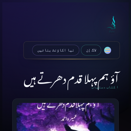
Skip to content
لاگ اِن
نیا اکاؤنٹ بنائیں
آؤ ہم پہلا قدم دھرتے ہیں
۱ کتاب دستیاب