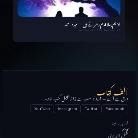
آؤ ہم پہلا قدم دھرتے ہیں — عمیرہ احمد
آؤ ہم پہلا قدم دھرتے ہیں
۱ باب
الف کتاب
ورق سے آگے — اردو کا سب سے بڑا ڈیجیٹل کتب خانہ۔
YouTube
Instagram
Twitter
Facebook
فوری روابط
ہوم
مکمل لائبریری