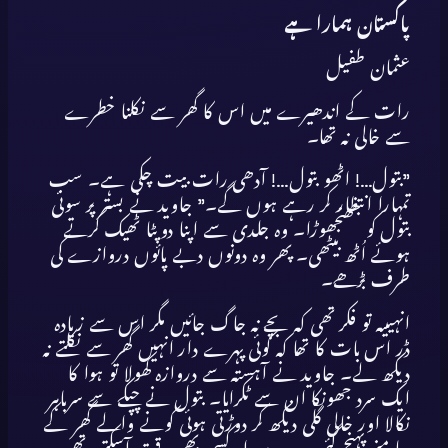
پاکستان ہمارا ہے
عثمان طفیل
رات کے اندھیرے میں اس کا گھر سے نکلنا خطرے
سے خالی نہ تھا۔
”بتول…! اٹھو بتول…! آدھی رات بیت چکی ہے۔ سب
تمہارا انتظار کر رہے ہوں گے۔” جاوید نے بستر پر سوئی
بتول کو جھنجھوڑا۔ وہ جلدی سے اپنا دوپٹا ٹھیک کرتے
ہوئے اُٹھ بیٹھی۔ پھر وہ دونوں دبے پائوں دروازے کی
طرف بڑھے۔
انہیںیہ تو فکر تھی کہ بچے نہ جاگ جائیں مگر اس سے زیادہ
ڈر اس بات کا تھا کہ کوئی پہرے دار انہیں گھر سے نکلتے نہ
دیکھ لے۔ جاوید نے آہستہ سے دروازہ کھولا تو ہوا کا
ایک سرد جھونکا ان سے ٹکرایا۔ بتول نے چپکے سے سرباہر
نکالا اور خالی گلی دیکھ کر دوڑتی ہوئی کونے والے گھر کے