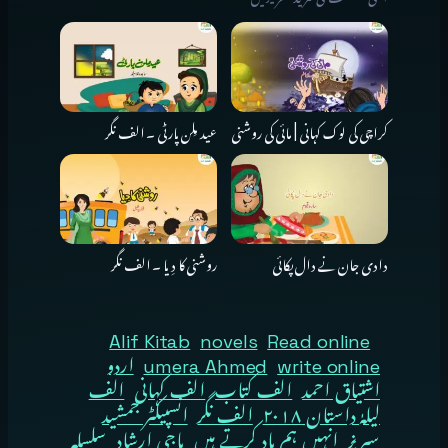
کراچی کی لوک کہانی | مائی کی روشنی
عید مِلن پارٹی ۔ الف نگر
دادی جان نے دال پکائی
روشنی کا دِیا ۔ الف نگر
Alif Kitab
novels
Read online
write online
umera Ahmed
اردو
اشتیاق احمد
الف کتاب
الف کہانی
الف
لیلہٰ داستان ۲۰۱۸
الف نگر
انسپیکٹر جمشید
سیریز
انہیں ہم یاد کرتے ہیں
باجی ارشاد
سلسلہ