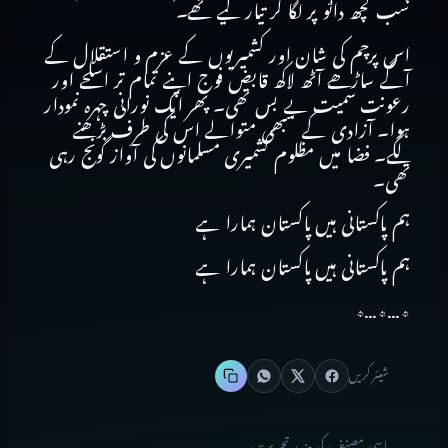
سب کچھ دائو پر لگا کر تیار کیے تھے۔
اس پرچم کی شان اور کشمیریوں کے عزم و استقلال کے
آگے ساڑھے آٹھ لاکھ قابض فوج اپنے تمام تر اسلحے اور
رعونت سمیت بے بس تھی۔ پھر ایک نورانی چہرہ نمودار
ہوا۔ آزادی کے سبھی متوالے اس کی طرف بڑھنے
لگے۔ فضا میں مظلوم کشمیری مسلمانوں کی آواز گونج رہی
تھی۔
ہم پاکستانی ہیں
پاکستان ہمارا ہے
ہم پاکستانی ہیں
پاکستان ہمارا ہے
٭…٭…٭
شیئر کریں
اسی مصنف کی مزید تحریریں