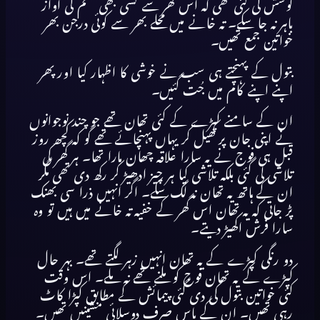
کوشش کی گئی تھی کہ اس گھر سے کسی بھی قسم کی آواز
باہر نہ جا سکے۔ تہ خانے میں محلے بھر سے کوئی درجن بھر
خواتین جمع تھیں۔
بتول کے پہنچتے ہی سب نے خوشی کا اظہار کیا اور پھر
اپنے اپنے کام میں جُت گئیں۔
ان کے سامنے کپڑے کے کئی تھان تھے جو چند نوجوانوں
نے اپنی جان پر کھیل کر یہاں پہنچائے تھے گو کہ کچھ روز
قبل ہی فوج نے یہ سارا علاقہ چھان مارا تھا۔ ہر گھر کی
تلاشی لی گئی بلکہ تلاشی کیا ہر چیز ادھیڑ کر رکھ دی تھی مگر
ان کے ہاتھ یہ تھان نہ لگ سکے۔ اگر انہیں ذرا سی بھنک
پڑ جاتی کہ یہ تھان اس گھر کے خفیہ تہ خانے میں ہیں تو وہ
سارا فرش اکھیڑ دیتے۔
دو رنگی کپڑے کے یہ تھان انہیں زہر لگتے تھے۔ بہر حال
کپڑے کے یہ تھان فوج کو ملنے تھے نہ ملے۔ اس وقت
کئی خواتین بتول کی دی گئی پیمائش کے مطابق کپڑا کاٹ
رہی تھیں۔ ان کے پاس صرف دوسلائی مشینیں تھیں۔