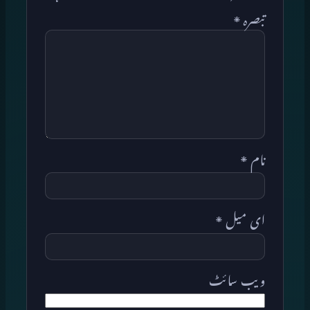
تبصرہ
*
نام
*
ای میل
*
ویب‌ سائٹ