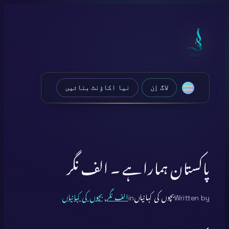
Skip
to
content
لاگ اِن
نیا اکاؤنٹ بنائیں
پاکستان ہمارا ہے ۔ الف نگر
Written by
بچوں کی کہانیاں
in
الف نگر
, 
بچوں کی کہانیاں