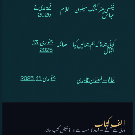
فینسی ہیئر کٹنگ سیلون — غلام
فروری 1,
عباس
2025
کوئی بتلاوؑ کہ ہم بتلائیں کیا — صائمہ
جنوری 13,
اقبال
2025
خالو — فیضان قادری
جنوری 11, 2025
الف کتاب
ورق سے آگے — اردو کا سب سے بڑا ڈیجیٹل کتب خانہ۔