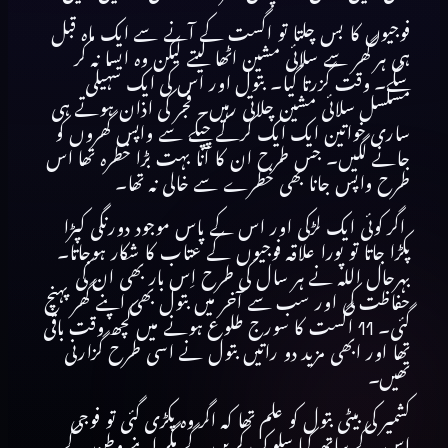
فوجیوں کا بس چلتا تو اگست کے آنے سے ایک ماہ قبل
ہی ہر گھر سے سلائی مشین اٹھا لیتے لیکن وہ ایسا نہ کر
سکے۔ وقت گزرتا گیا۔ بتول اور اس کی ایک سہیلی
مسلسل سلائی مشین چلاتی رہیں۔ فجر کی اذان ہوتے ہی
ساری خواتین ایک ایک کرکے چپکے سے واپس گھروں کو
جانے لگیں۔ جس طرح ان کا آنا بہت بڑا خطرہ تھا اس
طرح واپس جانا بھی خطرے سے خالی نہ تھا۔
اگر کوئی ایک لڑکی اور اس کے پاس موجود دورنگی کپڑا
پکڑا جاتا تو پورا علاقہ فوجیوں کے عتاب کا شکار ہوجاتا۔
بہرحال اللہ نے ہر سال کی طرح اِس بار بھی ان کی
حفاظت کی اور سب سے آخر میں بتول بھی اپنے گھر پہنچ
گئی۔ 11 اگست کا سورج طلوع ہونے میں کچھ وقت باقی
تھا اور ابھی مزید دو راتیں بتول نے اسی طرح گزارنی
تھیں۔
کشمیر کی بیٹی بتول کو علم تھا کہ اگر وہ پکڑی گئی تو فوجی
اس کے ساتھ کیا سلوک کریں گے مگر اپنے وطن کے