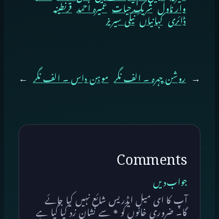
وار ناول
شریکِ حیات
عمیرہ احمد
قرنطینہ
ڈائری
کہانیاں
نیکی سیریز
←
روشن چہرہ ۔ الف نگر
موہن داس ۔ الف نگر
→
Comments
جواب دیں
آپ کا ای میل ایڈریس شائع نہیں کیا جائے
گا۔
ضروری خانوں کو
*
سے نشان زد کیا گیا ہے