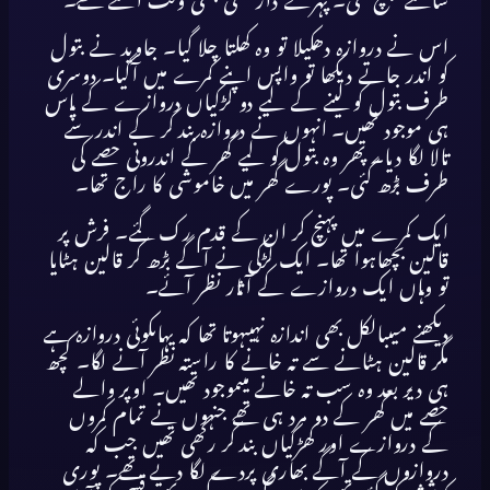
سامنے پہنچ گئی۔ پہرے دار کسی بھی وقت آسکتے تھے۔
اس نے دروازہ دھکیلا تو وہ کھلتا چلا گیا۔ جاوید نے بتول
کو اندر جاتے دیکھا تو واپس اپنے کمرے میں آگیا۔ دوسری
طرف بتول کو لینے کے لیے دو لڑکیاں دروازے کے پاس
ہی موجود تھیں۔ انہوں نے دروازہ بند کر کے اندر سے
تالا لگا دیا۔ پھر وہ بتول کو لیے گھر کے اندرونی حصے کی
طرف بڑھ گئی۔ پورے گھر میں خاموشی کا راج تھا۔
ایک کمرے میں پہنچ کر ان کے قدم رک گئے۔ فرش پر
قالین بچھاہوا تھا۔ ایک لڑکی نے آگے بڑھ کر قالین ہٹایا
تو وہاں ایک دروازے کے آثار نظر آئے۔
دیکھنے میںبالکل بھی اندازہ نہیںہوتا تھا کہ یہاںکوئی دروازہ ہے
مگر قالین ہٹانے سے تہ خانے کا راستہ نظر آنے لگا۔ کچھ
ہی دیر بعد وہ سب تہ خانے میںموجود تھیں۔ اوپر والے
حصے میں گھر کے دو مرد ہی تھے جنہوں نے تمام کمروں
کے دروازے اور کھڑکیاں بند کر رکھی تھیں جب کہ
دروازوں کے آگے بھاری پردے لگا دیے تھے۔ پوری