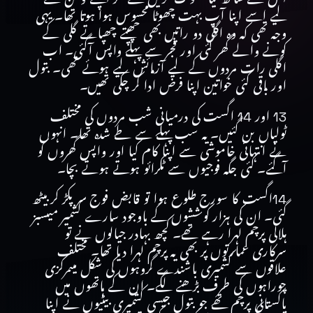
لیے اسے اپنا آپ بہت چھوٹا محسوس ہوا ہوتا تھا۔ یہی
وجہ تھی کہ وہ اگلی دو راتیں بھی چھپتے چھپاتے گلی کے
کونے والے گھر گئی اور فجر سے پہلے واپس آگئی۔ اب
اگلی رات مردوں کے لیے آزمائش لیے ہوئے تھی۔ بتول
اور باقی کئی خواتین اپنا فرض ادا کر چکی تھیں۔
13 اور 14 اگست کی درمیانی شب مردوں کی مختلف
ٹولیاں بن گئیں۔ یہ سب پہلے سے طے شدہ تھا۔ انہوں
نے انتہائی خاموشی سے اپنا کام کیا اور واپس گھروں کو
آگئے۔ کئی جگہ فوجیوں سے ٹکرائو ہوتے ہوتے بچا۔
14اگست کا سورج طلوع ہوا تو قابض فوج سر پکڑ کر بیٹھ
گئی۔ ان کی ہزار کوششوں کے باوجود سارے کشمیر میںسبز
ہلالی پرچم لہرا رہے تھے۔ کچھ بہادر جیالوں نے تو
سرکاری عمارتوں پر بھی یہ پرچم لہرا دیا تھا۔ مختلف
علاقوں سے کشمیری باشندے گروہوں کی شکل میںمرکزی
چوراہوں کی طرف بڑھنے لگے۔ ان کے ہاتھوں میں
پاکستانی پرچم تھے جو بتول جیسی کشمیری بیٹیوں نے اپنا