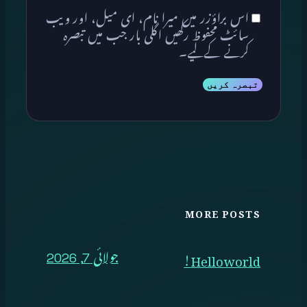
اس براؤزر میں میرا نام، ای میل، اور ویب
سائٹ محفوظ رکھیں اگلی بار جب میں تبصرہ
کرنے کےلیے۔
MORE POSTS
Hello world!
جولائی 7, 2026