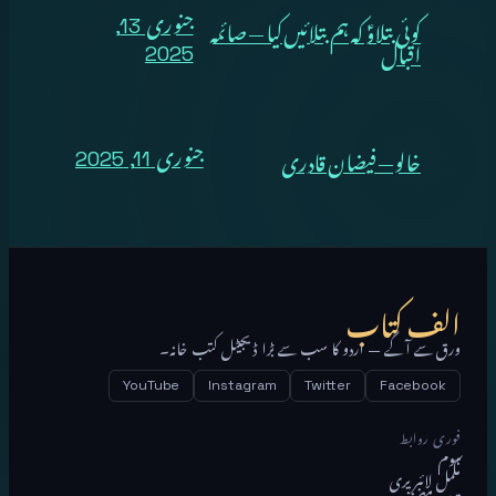
کوئی بتلاوؑ کہ ہم بتلائیں کیا — صائمہ
جنوری 13,
اقبال
2025
خالو — فیضان قادری
جنوری 11, 2025
الف کتاب
ورق سے آگے — اردو کا سب سے بڑا ڈیجیٹل کتب خانہ۔
YouTube
Instagram
Twitter
Facebook
فوری روابط
ہوم
مکمل لائبریری