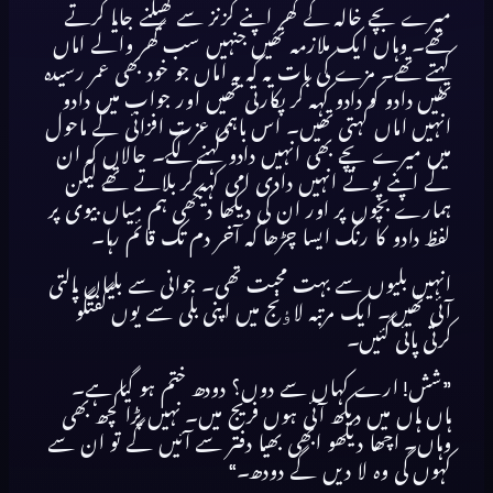
میرے بچے خالہ کے گھر اپنے کزنز سے کھیلنے جایا کرتے
تھے۔ وہاں ایک ملازمہ تھیں جنہیں سب گھر والے اماں
کہتے تھے۔ مزے کی بات یہ کہ یہ اماں جو خود بھی عمر رسیدہ
تھیں دادو کو دادو کہہ کر پکارتی تھیں اور جواب میں دادو
انہیں اماں کہتی تھیں۔ اس باہمی عزت افزائی کے ماحول
میں میرے بچے بھی انہیں دادو کہنے لگے۔ حالاں کہ ان
کے اپنے پوتے انہیں دادی امی کہہ کر بلاتے تھے لیکن
ہمارے بچوں پر اور ان کی دیکھا دیکھی ہم میاں بیوی پر
لفظ دادو کا رنگ ایسا چڑھا کہ آخر دم تک قائم رہا۔
انہیں بلیوں سے بہت محبت تھی۔ جوانی سے بلیاں پالتی
آئی تھیں۔ ایک مرتبہ لاﺅنج میں اپنی بلی سے یوں گفتگو
کرتی پائی گئیں۔
”شش! ارے کہاں سے دوں؟ دودھ ختم ہو گیا ہے۔
ہاں ہاں میں دیکھ آئی ہوں فریج میں۔ نہیں پڑا کچھ بھی
وہاں۔ اچھا دیکھو ابھی بھیا دفتر سے آئیں گے تو ان سے
کہوں گی وہ لا دیں گے دودھ۔“