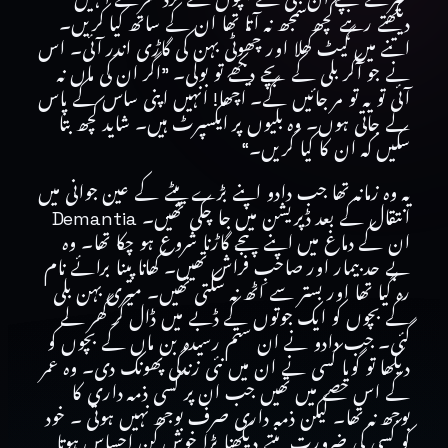
دیکھتے رہے کچھ سمجھ نہ آتا تھا ان کے ساتھ کیا کریں۔
اتنے میں گیٹ کھلا اور چھوٹی بہن کی گاڑی اندر آئی۔ اس
نے جو آکر بلی کے بچے دیکھے تو بولی۔ ”اگر ان کی ماں نہ
آئی تو یہ تو مر جائیں گے۔ اچھا! انہیں اپنی ساس کے پاس
لے جاتی ہوں۔ وہ بلیوں پر ایکسپرٹ ہیں۔ شاید کچھ بتا
سکیں کہ ان کا کیا کریں۔“
یہ وہ زمانہ تھا جب دادو اپنے بڑے بیٹے کے عین جوانی میں
انتقال کے بعد ڈپریشن میں جا چکی تھیں۔ Demantia
ان کے دماغ میں اپنے پنجے گاڑنا شروع ہو چکا تھا۔ وہ
بے حد بیمار اور صاحبِ فراش تھیں۔ کھانا پینا برائے نام
رہ گیا تھا اور بستر سے اٹھ نہ سکتی تھیں۔ میری بہن بلی
کے بچوں کو ایک جوتوں کے ڈبے میں ڈال کر گھر لے
گئی۔ جب دادو نے ان ستم رسیدہ بن ماں کے بچوں کو
دیکھا تو گویا کسی نے ان میں نئی زندگی پھونک دی۔ وہ عمر
کے اس حصے میں تھیں جب ان پر کسی ذمہ داری کا
بوجھ نہ تھا۔ لیکن ذمہ داری صرف بوجھ نہیں ہوتی ۔ خود
کو کسی کی ضرورت بنتے دیکھنا بڑا خوش کن احساس ہوتا