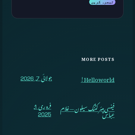
MORE POSTS
Hello world!
جولائی 7, 2026
فینسی ہیئر کٹنگ سیلون — غلام
فروری 1,
عباس
2025