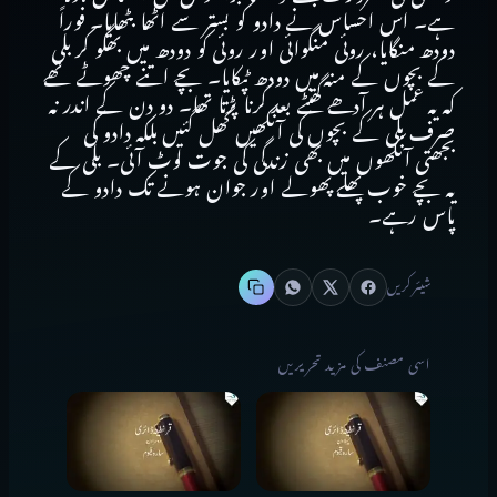
ہے۔ اس احساس نے دادو کو بستر سے اٹھا بٹھایا۔ فوراً
دودھ منگایا، روئی منگوائی اور روئی کو دودھ میں بھگو کر بلی
کے بچوں کے منہ میں دودھ ٹپکایا۔ بچے اتنے چھوٹے تھے
کہ یہ عمل ہر آدھے گھنٹے بعد کرنا پڑتا تھا۔ دو دن کے اندر نہ
صرف بلی کے بچوں کی آنکھیں کھل گئیں بلکہ دادو کی
بجھتی آنکھوں میں بھی زندگی کی جوت لوٹ آئی۔ بلی کے
یہ بچے خوب پھلے پھولے اور جوان ہونے تک دادو کے
پاس رہے۔
شیئر کریں
اسی مصنف کی مزید تحریریں