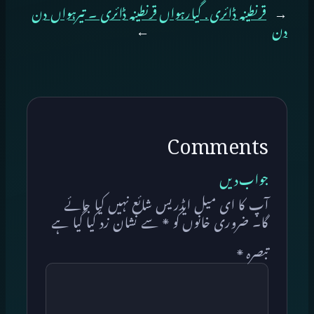
←
قرنطینہ ڈائری . گیارہواں
قرنطینہ ڈائری ۔ تیرہواں دن
دن
→
Comments
جواب دیں
آپ کا ای میل ایڈریس شائع نہیں کیا جائے
گا۔
ضروری خانوں کو
*
سے نشان زد کیا گیا ہے
تبصرہ
*