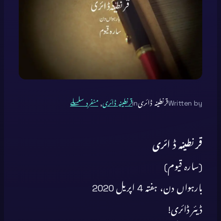
Written by
قرنطینہ ڈائری
in
قرنطینہ ڈائری
, 
منفرد سلسلے
قرنطینہ ڈ ائری
(سارہ قیوم)
بارہواں دن، ہفتہ 4 اپریل 2020
ڈیئر ڈائری!