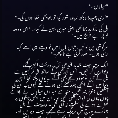
”میاﺅں۔“
”اری چپ! دیکھ زیادہ شور کیا تو بھابھی خفا ہوں گی۔“
بلی کی مذکورہ بھابھی یعنی میری بہن نے کہا۔ ”امی دودھ
تو پڑا ہے فریج میں۔“
سرگوشی میں بولیں: ”ہاں ہاں! میں تو ویسے ہی اسے کہہ
رہی ہوں۔ ضد کرتی ہے نا پھر۔“
ایک مرتبہ بہت شدید آندھی آئی۔ درخت اکھڑ گئے،
دیواریں گر گئیں۔ اس آندھی کے ساتھ اڑ کر کہیں سے
بلی کے تین نومولود بچے بھی آگئے ۔ یوں لگتا تھا انہیں
دنیا میں آئے ابھی چند گھنٹے ہی ہوئے تھے کیوں کہ ان کی
آنکھیں ہنوز بند تھیں، منہ سے میاﺅں میاﺅں کے بجائے
چوں چوں کی آواز نکلتی تھی اور ان میں ابھی ٹانگوں پر
کھڑے ہونے کی سکت نہ آئی تھی۔ وہ پیٹ کے بل
ہمارے پورچ میں رینگ رہے تھے۔ بہت دیر میں اور
میرے بچے ان بلی کے بچوں کے گرد کھڑے انہیں