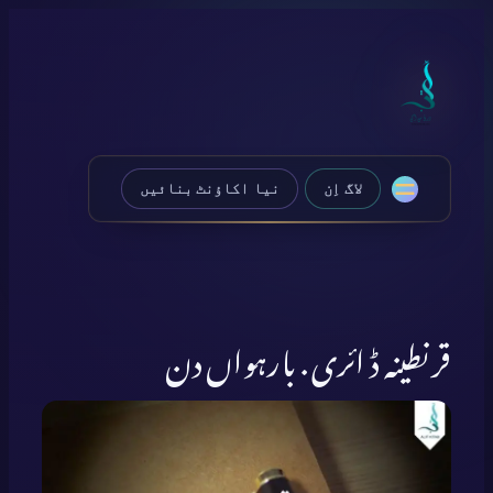
Skip
to
content
لاگ اِن
نیا اکاؤنٹ بنائیں
قرنطینہ ڈ ائری . بارہواں دن