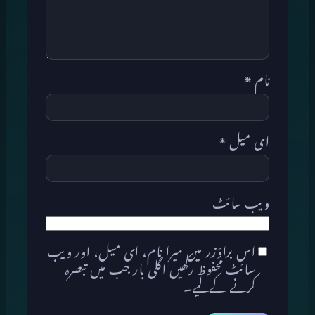
نام
*
ای میل
*
ویب‌ سائٹ
اس براؤزر میں میرا نام، ای میل، اور ویب
سائٹ محفوظ رکھیں اگلی بار جب میں تبصرہ
کرنے کےلیے۔