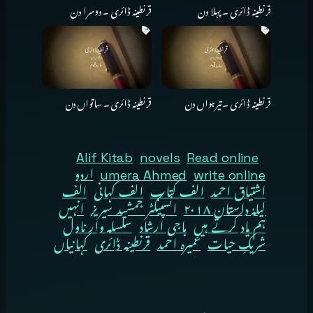
قرنطینہ ڈائری ۔ پہلا دن
قرنطینہ ڈائری ۔ دوسرا دن
قرنطینہ ڈائری ۔ تیرہواں دن
قرنطینہ ڈائری ۔ ساتواں دن
Alif Kitab
novels
Read online
write online
umera Ahmed
اردو
اشتیاق احمد
الف کتاب
الف کہانی
الف
لیلہٰ داستان ۲۰۱۸
انسپیکٹر جمشید سیریز
انہیں
ہم یاد کرتے ہیں
باجی ارشاد
سلسلہ وار ناول
شریکِ حیات
عمیرہ احمد
قرنطینہ ڈائری
کہانیاں