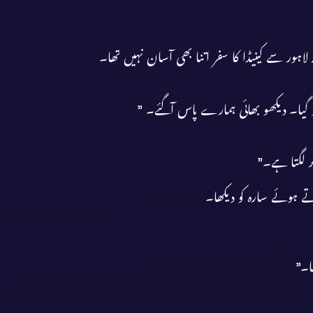
ہ لاہور سے کینیڈا کا سفر اتنا بھی آسان نہیں تھا۔
ر لگتا ہے۔”
 ہوئے سارہ کو دیکھا۔
ا۔”