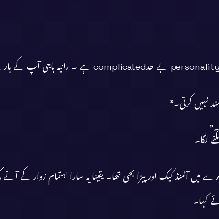
ند نہیں کرتی۔”
۔”
نے لگا۔
یں آلمنڈ کیک اور پیزا بھی تھا۔ یقینا یہ سارا اہتمام زوار کے آنے کی
ئے کہا۔