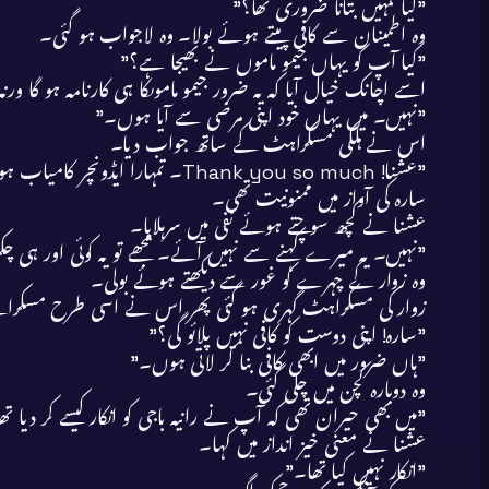
”کیا تمہیں بتانا ضروری تھا؟”
وہ اطمینان سے کافی پیتے ہوئے بولا۔ وہ لاجواب ہو گئی۔
”کیا آپ کو یہاں جیمو ماموں نے بھیجا ہے؟”
اسے اچانک خیال آیا کہ یہ ضرور جیمو ماموںکا ہی کارنامہ ہو گا ورن
”نہیں۔ میں یہاں خود اپنی مرضی سے آیا ہوں۔”
اس نے ہلکی مسکراہٹ کے ساتھ جواب دیا۔
”عشنا! Thank you so much۔ تمہارا ایڈونچر کامیاب ہو گیا۔ دیکھو بھائی ہمارے پاس آگئے۔ ”
سارہ کی آواز میں ممنونیت تھی۔
عشنا نے کچھ سوچتے ہوئے نفی میں سرہلایا۔
”نہیں۔ یہ میرے کہنے سے نہیں آئے۔ مجھے تو یہ کوئی اور ہی چک
وہ زوار کے چہرے کو غور سے دیکھتے ہوئے بولی۔
زوار کی مسکراہٹ گہری ہو گئی پھر اس نے اسی طرح مسکراتے
”سارہ! اپنی دوست کو کافی نہیں پلائو گی؟”
”ہاں ضرور میں ابھی کافی بنا کر لاتی ہوں۔”
وہ دوبارہ کچن میں چلی گئی۔
”میں بھی حیران تھی کہ آپ نے رانیہ باجی کو انکار کیسے کر دیا تھ
عشنا نے معنی خیز انداز میں کہا۔
”انکار نہیں کیا تھا۔”