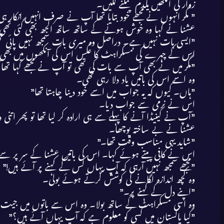
زوار کی آنکھیں یکدم چمکنے لگیں۔
” مگر انہوں نے مجھے خود بتایا تھا آپ نے صرف انہیں انکار ہی نہیں کیا تھا بل
عشنا نے کہا وہ خوش ہونے کے ساتھ ساتھ الجھ بھی گئی تھی
”ایسی بات نہیں ہے۔ دراصل وہ میری بات سمجھ نہیں پائی 
اس کے چہرے کی مسکراہٹ کا عکس اس کی آنکھوں میں بھی چ
”مگر میں نے بھی آپ سے بات کی تھی تو آپ نے مجھے کہا تھا کہ 
وہ اسے اس کی باتیں یاد دلا رہی تھی۔
”ہاں۔ کیوں کہ یہ جواب میں اسے خود دینا چاہتا تھا”
اس نے نرمی سے جواب دیا۔
”آپ نے کینیڈا آنے کا پہلے سے ہی ارادہ کر لیا تھا تو پھر اتنی
عشنا نے بے ساختہ پوچھا۔
”شاید یہی مناسب وقت تھا۔”
اس نے کافی پیتے ہوئے کہا۔ اس کی باتیں عشنا کے سر پر سے 
”مجھے سمجھ نہیں آرہی کہ آپ یہاں کس کے کہنے پر آئے ہیں!”
وہ کچھ اندازہ لگانے کی کوشش کرتے ہوئے بولی۔
”اپنے دل کے کہنے پر۔”
وہ اسی مسکراہٹ کے ساتھ بولا۔ وہ اس سے باتوں میں جیت 
”کیا پاکستان میں کسی کو معلوم ہے کہ آپ یہاں آئے ہیں؟”