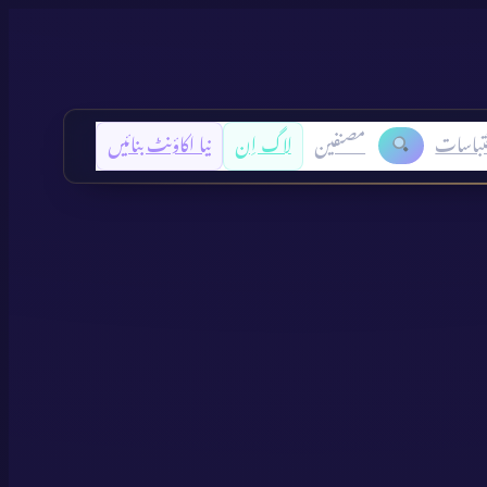
تباسات
مصنفین
لاگ اِن
نیا اکاؤنٹ بنائیں