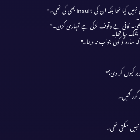
کہ ان کی insult بھی کی تھی۔”
۔
تھی۔ کافی بے وقوف لڑکی ہے تمہاری کزن۔”
مک رہا تھا۔
سارہ کو کوئی جواب نہ دینا۔”
 دیر کیوں کر دی؟”
گزر گئیں۔
نہیں سکتی تھی۔