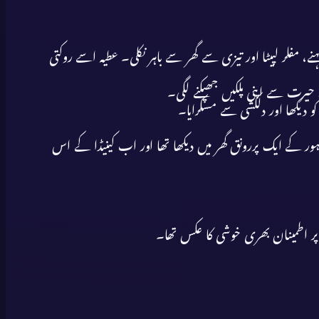
 مفلر لپیٹا اور تیزی سے گھر سے باہر نکلی۔ عطیہ اسے روکتی
رت سے اپنی پلکیں جھپکنے لگی۔
کو دیکھا اور دلکشی سے مسکرایا۔
ر کے ایک پررونق گھر میں دیکھا تھا اور اب کینیڈا کے اس
ر اطمینان بھری خوشی کا عکس تھا۔