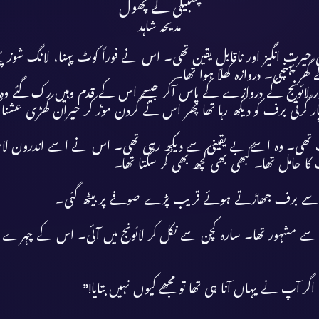
چنبیلی کے پھول
مدیحہ شاہد
رت انگیز اور ناقابلِ یقین تھی۔ اس نے فوراً کوٹ پہنا، لانگ شوز پہنے،
 گھر پہنچی۔ دروازہ کھلا ہوا تھا۔
 لائونج کے دروازے کے پاس آکر جیسے اس کے قدم وہیں رک گئے وہ حی
پار گرتی برف کو دیکھ رہا تھا پھر اس نے گردن موڑ کر حیران کھڑی عشنا 
عادت تھی۔ وہ اسے بے یقینی سے دیکھ رہی تھی۔ اس نے اسے اندرون لاہو
 حامل تھا۔ کبھی بھی کچھ بھی کر سکتا تھا۔
 پر سے برف جھاڑتے ہوئے قریب پڑے صوفے پر بیٹھ گئی۔
 سے مشہور تھا۔ سارہ کچن سے نکل کر لائونج میں آئی۔ اس کے چہرے پ
اگر آپ نے یہاں آنا ہی تھا تو مجھے کیوں نہیں بتایا!”