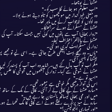
عشنا نے پوچھا۔
”اب معلوم ہو جائے گا سب کو۔”
وہ معنی خیز انداز میں مونچھوں کو تائو دیتے ہوئے بولا۔
وہ لوگوں کو لاجواب کرنے میں ماہر تھا۔
عشنا نے مسکراتے ہوئے سرجھٹکا۔
”زوار بھائی! آپ سے باتوں میں کوئی نہیں جیت سکتا۔ آپ کی personality بے حدcomplicated ہے ۔ رانیہ باجی آپ کے بارے میں ٹھیک کہتی ہیں۔”
عشنا نے بالآخر اعتراف کیا۔
زوار کی مسکراہٹ گہری ہو گئی۔
”ہاں۔ وہ مجھے بہت اچھی طرح جانتی ہے۔ اسی لیے تو مجھے پس
عشنا کو ہنسی آگئی۔
”مگر اب تو آپ بدل گئے ہیں۔ شاید وہ اب آپ کو پسند کر لیں
عشنا نے شوخی سے کہا۔ زوار کی آنکھوں میں خوشی کا عکس چمک
”امید تو ہے۔”
اس کی آواز دھیمی مگر خوشی سے معمور تھی۔
”سارہ عشنا کے لیے کافی لے کر آگئی۔ کافی کے مگ کے ساتھ ٹرے م
”میں اور ممی بھائی کیساتھ پاکستان جا رہے ہیں۔”
سارہ نے میز پر ٹرے رکھتے ہوئے اسے کافی کا مگ تھماتے ہو
”اور تمہاری ایجوکیشن؟”