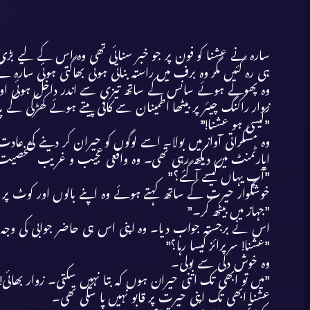
سارہ نے عشنا کو فون پر جو خبر سنائی تھی وہ اس کے لیے بڑی حی
ہی رہ گئیں مگر وہ برف میں راستہ بناتی ہوئی بھاگتی ہوئی سارہ کے
وہ پھولے ہوئے سانس کے ساتھ تیزی سے اندر داخل ہوئی اور
زوار راکنگ چیئر پر بیٹھا اطمینان سے کافی پیتے ہوئے کھڑکی کے 
”کیسی ہو عشنا!”
وہ مسکراتی آواز میں بولا۔ اسے لوگوں کو حیران کر دینے کی 
اپارٹمنٹ میں دیکھ رہی تھی۔ وہ واقعی عجیب و غریب شخصیت کا
”آپ یہاں کیسے آگئے؟”
خوشگوار حیرت کے ساتھ کہتے ہوئے وہ اپنے بالوں اور کوٹ
”جہاز میں بیٹھ کر۔”
اس نے برجستہ جواب دیا۔ وہ اپنی اس ہی حاضر جوابی کی وجہ
”عشنا! سرپرائز کیسا رہا؟”
وہ خوش دلی سے بولی۔
”میں تو ابھی تک اتنی حیران ہوں کہ بتا نہیں سکتی۔ زوار بھائی! 
عشنا ابھی تک اپنی حیرت پر قابو نہیں پا سکی تھی۔