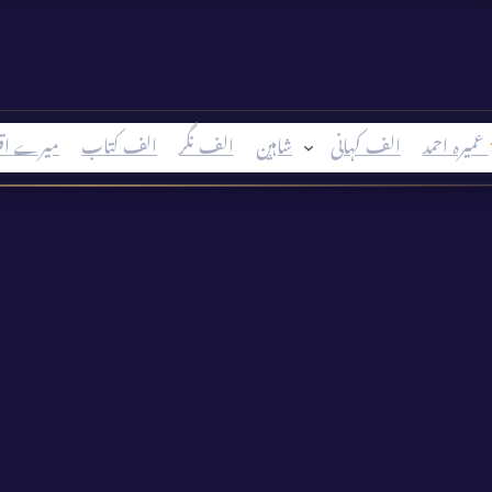
عمیرہ احمد
الف کہانی
شاہین
الف نگر
الف کتاب
میرے اق