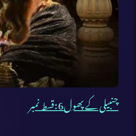
چنبیلی کے پھول6 :قسط نمبر