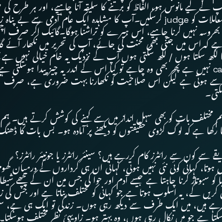
element ہونا چاہیے۔ آپ لوگوں کو، چیزوں کو اور ان کے معاملات کو judge کرسکیں۔آپ
روسہ نہیں کرنا چاہیے، اس ہیرے کو تراشنا ہوگا۔گائیک اگر صرف اچھی
ہے کہ اس میں جتنی بھی محنت کی جائے، آپ کی تحریر میں نکھار آئے گا او
ھا لکھ سکتا ہوں / لکھ سکتی ہوں آپ کے نزدیک یہ خام خیالی نہیں ہے
رف سے ہوتی ہے لیکن اس صلاحیت کو نکھارنا بہت ضروری ہے، صرف محض پڑ
سکتی۔
رکھا ہے کہ لوگ کڑوی حقیقتوں کو دیکھنے پر آمادہ ہو۔ بس بات کا ڈھنگ
سے کون سے رائٹرز کام کررہے ہیں؟ سینئر رائٹرز یا جونیئر رائٹرز؟
ہیں ہوتا، کہانی کوئی نئی نہیں ہوتی، کہانی ان ہی کرداروں کے درمیان
و سبوتاژ کرنا چاہتا ہے جیسے آدم اور حوا کی جس مین ان کے پیچھے شیطان
ں گے، یہ اسلوب ہوتا ہے جو کہانی کو مختلف بناتا ہے اور جس کی زن
یکھ رہے ہیں، میں ایک طرف سے دیکھ رہی ہوں۔ زندگی تو ایک ہی ہے
کتا ہے جو میں نکال رہی ہوں، وہ بہتر ہو۔ زاویہئ نظر مختلف ہوسکت