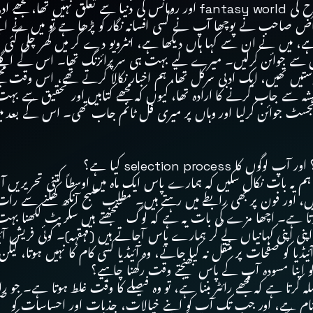
والی باتیں ہیں جن کا حقیقت سے کوئی تعلق نہیں۔ میرا اس طرح کی fantasy world اور
ض صاحب نے پوچھا آپ نے کسی افسانہ نگار کو پڑھا ہے تو میں نے اپنے پ
یں نے ان سے کہا ہاں دیکھا ہے، انٹرویو دے کر میں گھر چلی گئی تھی، او
ل سے جوائن کرلیں۔ میرے لیے بہت ہی سرپرائزنگ تھا۔ اس کے اگلے 
یں تھیں، ایک ادبی سرکل تھا، ہم اخبار نکالا کرتے تھے، اس وقت مجھے 
 سے جاب کرنے کا ارادہ تھا، کیوں کہ مجھے کتابیں اور تحقیق سے بہت دل
جسٹ جوائن کرلیا اور وہاں پر میری فل ٹائم جاب تھی۔ اس کے بعد می
selection proc کیا ہے؟
ات نکال سکیں کہ ہمارے پاس ایک ماہ میں اوسطاً کتنی تحریریں آتی ہیں
ود بھی آرہے ہوتے ہیں، اور فون پر بھی رابطے میں رہتے ہیں۔ مطلب صبح آنکھ کھلن
وتا ہے۔ اچھا مزے کی بات یہ ہے کہ لوگ سمجھتے ہیں سکرپٹ لکھنا بہت 
پنی اپنی کہانیاں لے کر ہمارے پاس آجاتے ہیں (قہقہہ)۔ کوئی فریش آ
ا کو صفحات پر منتقل نہ کیا جائے، وہ آئیڈیا کسی کام کا نہیں ہوتا، لی
و اپنا مسودہ آپ کے پاس بھیجتے وقت رکھنا چاہیے؟
 کرتا ہے کہ مجھے رائٹر بننا ہے، تو وہ فیصلے کا وقت غلط ہوتا ہے۔ جو را
نام ہے، اور جب تک آپ کو اپنے خیالات، جذبات اور احساسات کو صفحہئ