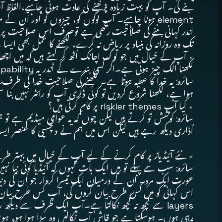
اندر کہانی بننے کی صلاحیت رکھی ہے توصرف اس صلاحیت پر بھ
تک وہ روزانہ کی بنیاد پر ریاض نہ کرے، لکھنے کا عمل بھی ایسا 
٭ آپ کے خیال میں جو لوگ اچانک اُٹھ کر کہتے ہیں کہ میں اچ
لکھنا الگ چیز ہوتی ہے۔اگر کسی بندے کے اندر یہ capability نہیں ہے پھر بھی وہ چاہے تو کیا اس کے اندر یہ چیز پیدا ہوسکتی ہے؟
سائرہ: یہ خدا کا عطیہ ہوتا ہے۔ لکھنے کی صلاحیت خدا کی ط
ہوا ہے، لکھنا شروع کردیں تو کوئی ڈگری آپ کو رائٹر نہیں بنا 
٭ کیا آپ riskier themes پر کام کرتی ہیں؟
اُڈاری دیکھ رہے ہیں لیکن اس میں ہم نے دلچسپی کا عنصر ایسا 
٭ نئے آئیڈیاز پر کام کرنے کے لیے آپ کے خیال میں بہتر طریقے 
سائرہ: سب سے پہلے تو میں ایک بات کہوں کہ آئیڈیا کوئی نیا ن
عورت ایک مرد۔ ان کے درمیان ایک تیسرا کردار جو اُن کی دنیا ک
اس کہانی کو میں کس طرح بیان کروں گی، آپ کس طرح بیان کری
layers سے کچھ نہ کچھ نکالتا ہے۔آپ ایک طرف سے د
رہی ہوں۔ ہوسکتا ہے جو قاش آپ نکالیں وہ سڑا ہوا ہو، ہوس