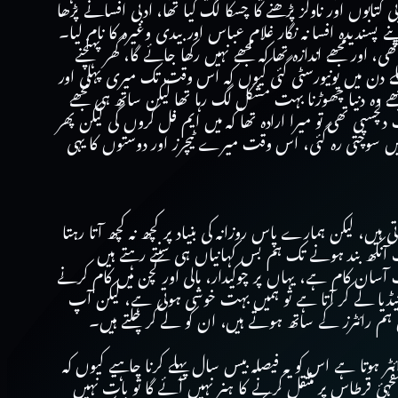
 رومانس کی دنیا سے تعلق نہیں تھا، مجھے ادبی کتابوں اور ناولز پڑھنے کا چسکا لگ گیا تھا، ادبی افسانے پڑھا
سندیدہ افسا نہ نگار غلام عباس اور بیدی وغیرہ کا نام لیا۔
ر مجھے اندازہ تھا کہ مجھے نہیں رکھا جائے گا، گھر پہنچنے
دن میں یونیورسٹی گئی کیوں کہ اس وقت تک میری پہلی اور
وہ دنیا چھوڑنا بہت مشکل لگ رہا تھا لیکن ساتھ ہی مجھے
چسپی تھی تو میرا ارادہ تھا کہ میں ایم فل کروں گی لیکن پھر
ں سوچتی رہ گئی، اس وقت میرے ٹیچرز اور دوستوں کا یہی
، لیکن ہمارے پاس روزانہ کی بنیاد پر کچھ نہ کچھ آتا رہتا
ے سے رات آنکھ بند ہونے تک ہم بس کہانیاں ہی سنتے رہتے ہیں
آسان کام ہے، یہاں پر چوکیدار، مالی اور کچن میں کام کرنے
ئیڈیا لے کر آتا ہے تو ہمیں بہت خوشی ہوتی ہے، لیکن آپ
کن ہم رائٹرز کے ساتھ ہوتے ہیں، ان کو لے کر چلتے ہیں۔
ئٹر ہوتا ہے اس کو یہ فیصلہ بیس سال پہلے کرنا چاہیے کیوں کہ
 قرطاس پر منتقل کرنے کا ہنر نہیں آئے گا تو بات نہیں