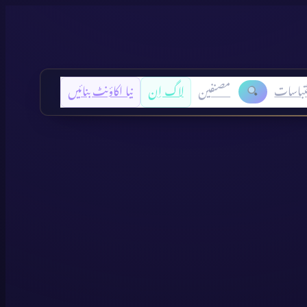
تباسات
مصنفین
لاگ اِن
نیا اکاؤنٹ بنائیں