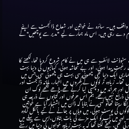
بی واقف ہیں۔ سائرہ نے خواتین اور شعاع ڈائجسٹ سے اپنے
آف کانٹنٹ اپنے فرائض سرانجام دے رہی ہیں، اس ماہ ہمارے لیے ”مدیر سے پوچھیں“ کے
، سٹوڈنٹ لائف سے ہی میں نے کام شروع کردیا تھا،لکھنے کا
رغبت پیدا ہوئی، اور بے تحاشہ ہوئی، کہانیوں کی دنیا بہت
، ہماری ایک دنیا تھی چھوٹی سی بہت ہی چھوٹی سی،جس میں
ل تھا۔ زیادہ تر لوگوں کے گھروں میں اخبار، ماہانہ ڈائجسٹ اور
اور جرائد میں دلچسپی لیا کرتے تھے،پڑھے لکھے لوگ ان
باہر کی دنیا سے رابطے پیدا کرنے کے کوئی ذرائع نہیں تھے، ہم اس حرفوں اور کتابوں کے ذریعہ ہی
ا رہتا تھاتو کسی نے بتایا کہ ڈان میں اشتہار آیا ہے خواتین
وں کی پوسٹ ہوگی، میں وہاں پر جانے کے لیے بالکل آمادہ
یا۔ اور میں آپ کو ایک مزے کی بات بتاؤں،اس سے پہلے میں
 تھی، مجھے لگتا تھا کہ یہ بہت زیادہ خوابوں کی دنیا میں رہنے