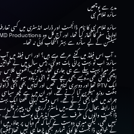
مدیر سے پوچھیں
سائرہ غلام نبی
سائرہ غلام نبی کا نام ڈائجسٹ اور ڈرامہ انڈسٹری میں کسی 
سیکشن کے لیے سائرہ سے بہتر انتخاب کوئی نہ تھا۔
٭ آپ اس فیلڈ میں کتنے عرصے سے ہیں؟ اور اس فیلڈ میں آپ 
سائرہ: اب تو بہت پرانی بات ہوگئی، بیس سال میں نے خواتین 
سفر میرا بہت پہلے سے ہی جاری تھا، ساتویں،آٹھویں کلاس سے ج
اچھی لگتی تھی۔ویسے بھی بچے تھے تو اتنی زیادہ سہولتیں نہ
ایک PTV تھا اور دوسری کتابیں تھیں اور کتابیں بھی ات
ہفت روزہ میگزین آیا کرتے تھے، اور ان میں سے کچھ سیاسی ج
اپنا رابطہ بحال کرتے تھے۔میں ماسٹرز کررہی تھی، پیپرز چل رہے ت
ڈائجسٹ والوں کی طرف سے سب ایڈیٹر کی پوسٹ کے لیے، میں سن
نہیں تھی، لیکن میری دوست نے کہا کہ تم وہاں پر جاؤ، میں 
نے خواتین ڈائجسٹ کا کوئی شمارہ کبھی پڑھا ہی نہیں تھا(قہقہہ)۔ 