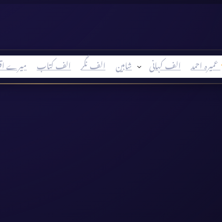
عمیرہ احمد
الف کہانی
شاہین
الف نگر
الف کتاب
میرے اق