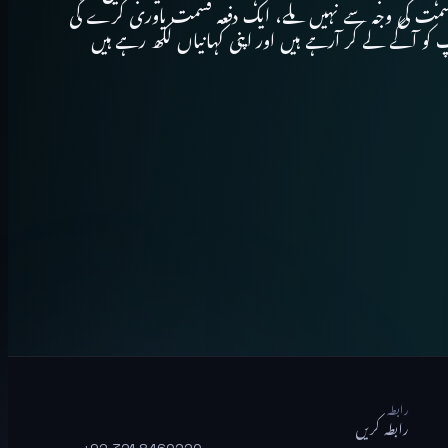
ھی قسمت کی وجہ سے نہیں ملے، ایک دفعہ قسمت یاوری کرے گی
کو آگے لے کر آرہے ہیں اور اپنی کہانیاں لکھ رہے ہیں
رابطہ
رابطہ کریں