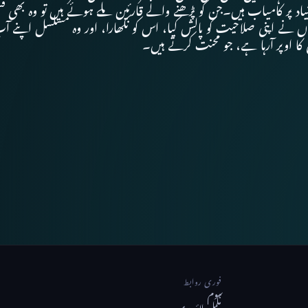
 بنیاد پر کامیاب ہیں۔جن کو پڑھنے والے قارئین ملے ہوئے ہیں تو وہ ب
نے اپنی صلاحیت کو پالش کیا، اس کو نکھارا، اور وہ مسلسل اپنے آپ 
 کا اوپر آرہا ہے، جو محنت کرتے ہیں۔
فوری روابط
ہوم