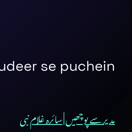
udeer se puchein
مدیر سے پوچھیں | سائرہ غلام نبی