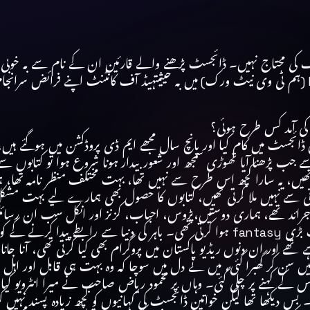
تعارف کی محتاج نہیں۔ ڈائجسٹ پڑھنے والے قارئین ان کے نام سے بہ خو
ادارتی سفر کا آغاز کیا تھا، اور آج کل وہ MD Productions (ہم ٹی وی نیٹ ورک) میں بہ حیثیتہیڈ 
کی آمد کس طرح ہوئی؟
ڈائجسٹ میں کام کیا اور پانچ سال مجھے ایم ڈی پروڈکشن میں ہوگئے ہیں
ب پڑھنا آیا تھوڑی سمجھ اور شعور بیدار ہونا شروع ہوا تو کتابوں سے 
یں تھیں، یہ سارا کچھ اس طرح سے نہیں تھا، بہت مختلف منظر نامہ تھا
نی فراوانی سے نہیں ملا کرتی تھیں، کتابوں کا حصول بھی ہمارے لیے بہت مشک
رائد تھے، ہماری دوستیں،پڑوس، احباب، کزنز اور انکل سب ان رسائل 
جرائد میں لکھا بھی کرتے تھے، اس وقت کہانی لکھنا ایک بہت بڑی fantasy ہوا کرتی تھی۔ 
ھے اور ان دنوں ریڈیو پاکستان میں پروگرام بھی کیا کرتی تھی، آنا جانا لگ
 کر گھبرا گئی، میں نے دل میں سوچا کہ وہ بہت ہی قابل اور اہل لوگ
اس کے کہنے پر چلی گئی۔ وہاں پر محمود ریاض صاحب نے میرا انٹرویو ک
بس دیکھا تھا لیکن خواتین ڈائجسٹ کی کہانیوں کو کچھ زیادہ پسند نہیں کرتی