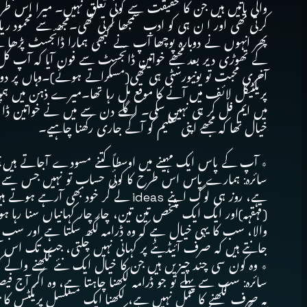
کرتی تھی اور ا ن ہی کو ادب سمجھا کرتی تھی۔مجھ سے محمود ریا
پھر انہوں نے دوبارہ پوچھا آپ نے کبھی ہمارا ڈائجسٹ پڑھا ہے، م
کے تھوڑی دیر بعد مجھے خواتین ڈائجسٹ سے فون آیا کہ آپ ک
آخری محبت تو یونیورسٹی ہی تھی(مسکراتے ہوئے)۔وہاں پر دوست
پریکٹیکل لائف میں آنے کا موقع مل رہا تھا۔میرے ذہن میں ہمیشہ
میں ایم فل کر ہی نہیں سکی۔ اگلے دن سے میں نے خواتین ڈائ
خیال تھا کہ مجھے اپنی تعلیم کو آگے جاری رکھنا چاہیے۔
٭ آپ کے پاس ایک مہینے میں اوسطاً کتنے مسودے آجاتے ہیں؟ اور آپ لوگوں کا ess
سائرہ: ہمارے پاس اس طرح کا کوئی حساب تو نہیں جس سے ہم یہ ب
ہے، روز ہی لوگ اپنے ideas لے کر خ
(قہقہہ)اور ایک ایک شخص تین تین، چار چار کہانیاں سنا رہا ہ
والا، سب کا یہی خیال ہے کہ وہ ڈرامہ لکھ سکتا ہے اور سب ا
جانتے ہیں کہ صرف آئیڈیئے پر کہانی نہیں چلتی، جب تک اس آئیڈی
٭ وہ کون سی چند چیزیں ہیں جن کا خیال ایک نئے لکھنے والے ک
سائرہ: سب سے پہلے تو جو ڈرامہ لکھنا چاہتا ہے، وہ اگر آج فیصلہ
یہ صرف لکھنے کا عمل نہیں ہے، لکھنا ایک مسلسل پریکٹس کا 