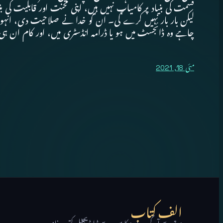
قسمت کی بنیاد پر کامیاب نہیں ہیں، اپنی محنت اور قابلیت کی
لیکن بار بار نہیں کرے گی۔ ان کو خدا نے صلاحیت دی، انہوں 
چاہے وہ ڈائجسٹ میں ہو یا ڈرامہ انڈسٹری میں، اور کام ان ہی
مئی 18, 2021
الف کتاب