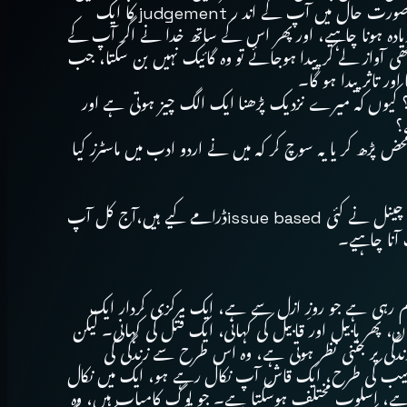
بنے گی۔ آپ کو بہت زیادہ پڑھنے کی عادت ہونی چاہیے،الفاظ آپ کے لیے مانوس ہو، الفاظ کو برتنے کا سلیقہ آنا چاہیے، اور ہر طرح کی صورت حال میں آپ کے اند ر judgement کا ایک
 کا مشاہدہ ایک عام آدمی سے بے پناہ زیادہ ہونا چاہیے، اور پھر اس کے ساتھ خدا نے اگر آپ کے
 آواز لے کر پیدا ہوجائے تو وہ گائیک نہیں بن سکتا، جب
ر تاثر پیدا ہو گا۔
؟ کیوں کہ میرے نزدیک پڑھنا ایک الگ چیز ہوتی ہے اور
ھ کر یا یہ سوچ کر کہ میں نے اردو ادب میں ماسٹرز کیا
سائرہ: کوشش تو کرتے ہیں لیکن چوں کہ یہ عوامی میڈیم ہے تو ہم مختلف بات کو بھی سہل انداز میں سے کہنے کی کوشش کرتے ہیں۔ ہم چینل نے کئی issue basedڈرامے کیے ہیں،آج کل آپ
 آنا چاہیے۔
 گھوم رہی ہے جو روزِ ازل سے ہے، ایک مرکزی کردار ایک
، پھر ہابیل اور قابیل کی کہانی، ایک قتل کی کہانی۔ لیکن
دگی پر جتنی نظر ہوتی ہے، وہ اس طرح سے زندگی کی
، سیب کی طرح، ایک قاش آپ نکال رہے ہو، ایک میں نکال
ا ہے، اسلوب مختلف ہوسکتا ہے۔ جو لوگ کامیاب ہیں، وہ