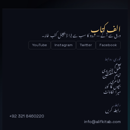
الف کتاب
ورق سے آگے — اردو کا سب سے بڑا ڈیجیٹل کتب خانہ۔
YouTube
Instagram
Twitter
Facebook
فوری روابط
ہوم
مکمل لائبریری
تمام مصنفین
شاعری
بچوں کا کونہ
میرا اکاؤنٹ
رابطہ
رابطہ کریں
+92 321 8460220
info@alifkitab.com