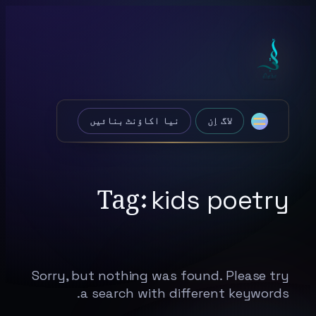
Skip
to
content
لاگ اِن
نیا اکاؤنٹ بنائیں
Tag:
kids poetry
Sorry, but nothing was found. Please try
a search with different keywords.