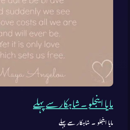
مایا اینجلو ۔ شاہکار سے پہلے
مایا اینجلو ۔ شاہکار سے پہلے