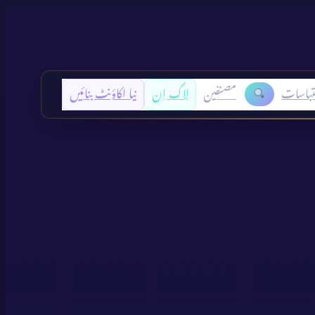
تباسات
مصنفین
لاگ اِن
نیا اکاؤنٹ بنائیں