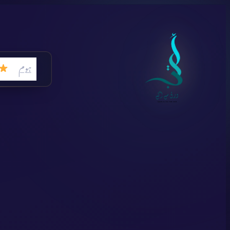
Skip
to
content
ہوم