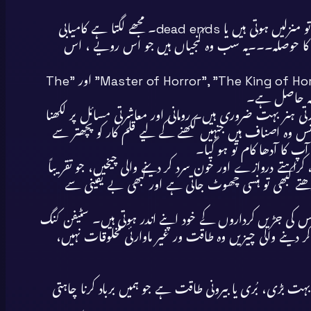
کامیابی کوئی کہانی نہیں ہے جس کا ایک آغاز، ایک درمیان اور ایک اختتام ہو۔ یہ کوئی راستہ بھی نہیں ہے، کیوں کہ راستوں کی بھی یا تو منزلیں ہوتی ہیں یا dead ends۔ مجھے لگتا ہے کامیابی
 کا حوصلہ۔۔۔یہ سب وہ کنجیاں ہیں جو اس رویے ، اس
اس مرتبہ ہم جس شاہکار کی کہانی آپ سے بانٹ رہے ہیں وہ جدید انگریزی فکشن کا ایک بہت بڑا نام ہیں۔ انگریزی فکشن انہیں "Master of Horror”, "The King of Horror” اور "The
تی ہنر بہت ضروری ہیں۔ رومانی اور معاشرتی مسائل پر لکھنا
ری پڑی ہیں۔ ہارر ، مسٹری اور سسپنس وہ اصناف ہیں جنہیں لکھنے کے لیے قلم کار کو پچھتر سے
پ کا آدھا کام تو ہو گیا۔
ہتے دروازے اور خون سرد کر دینے والی چیخیں، جو تقریباً
پڑھتے کبھی تو ہنسی چھوٹ جاتی ہے اور کبھی بے یقینی سے
کے ساتھ وقوع پذیر ہوتا ہے بلکہ اس کی جڑیں کرداروں کے خود اپنے اندر ہوتی ہیں۔ سٹیفن کنگ
ر دینے والی چیزیں وہ طاقت ور غیر ماوارئی مخلوقات نہیں،
 بہت بڑی، بُری یا بیرونی طاقت ہے جو ہمیں برباد کرنا چاہتی