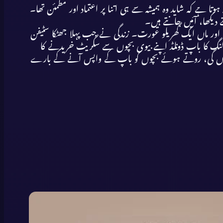
 ہے کہ شاید وہ ہمیشہ سے ہی اتنا پر اعتماد اور مطمئن تھا۔
ی تاجر تھا اور ماں ایک گھریلو عورت۔ زندگی نے جب پہلا جھٹکا سٹیفن
نگ کا باپ ڈونلڈ اپنے بیوی بچوں سے سگریٹ خریدنے کا
کاٹی ہوں گی، روتے ہوئے بچوں کو باپ کے واپس آنے کے بارے