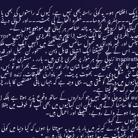
 کوشش۔۔۔ہنر پر بھروسا۔۔۔خطرہ اٹھانے کی ہمت۔۔۔اور قربانی دینے
انی اٹھا کر دیکھ لیں، یہ چند عناصر ہر کہانی میں موجود ہوں گے۔
۔ اس کے لیے حقیقتاً ایک انتہائی قابل ذہن ، مسحور کن تخّیل اور قدر
نسبتاً بہت آسان ہے کیوں کہ ان کہانیوں کی مثالیں اور inspirations زندگی کے ہر موڑ پر بکھ
ر آپ کا تخیل سٹیفن کنگ جیسا شان دار اور کہانیوں سے بھرا ہو تو بس، آ
 نئی شکل دی ہے۔ بھوت پریت، غیر ماوارئی مخلوقات، زندہ لاشیں، کرا
یوں میں دیکھنے کو ملتی ہیں۔ یہی وجہ ہے کہ جہاں باقی مصنفین کا ہارر 
ی رگ رگ جکڑ لیتا ہے۔
سٹیفن کنگ کا ہارر انسان کی اپنی نفسیات سے جنم لیتا ہے۔ evil کوئی بیرونی واقعہ نہیں جو کرداروں 
قت کا سامنا کرتے ہیں، لیکن ان کہانیوں میں بھی آپ کو خوف میں مبتلا ک
ں پیدا ہونے والے رویے، فیصلے اور اعمال ہیں۔
انہوں نے کہا:
اپنے پورے کیرئیر میں بار بار میں یہ سوچتا رہا ہوں کہ کیا دنیا میں کوئی
 اور جینیات سے پیدا ہوتی او ر بڑھاوا پاتی ہیں۔ “