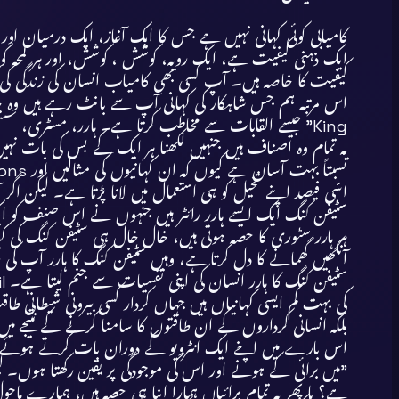
ایک ذہنی کیفیت ہے، ایک رویہ، کوشش ، کوشش، اور ہر لمحہ
کیفیت کا خاصہ ہیں۔ آپ کسی بھی کامیاب انسان کی زندگی کی کہ
King” جیسے القابات سے مخاطب کرتا ہے۔ ہارر، مسٹری، سسپنس اور غیر ماورائی بہ شمول سائنس فکشن لکھنے میں انہیں ایک عجیب ملکہ حاصل ہے۔
یہ تمام وہ اصناف ہیں جنہیں لکھنا ہر ایک کے بس کی بات نہیں
اسّی فیصد اپنے تخیل کو ہی استعمال میں لانا پڑتا ہے۔ لیکن اگ
سٹیفن کنگ ایک ایسے ہارر رائٹر ہیں جنہوں نے اس صنف کو ایک
ہر ہارر سٹوری کا حصہ ہوتی ہیں، خال خال ہی سٹیفن کنگ کی کہان
آنکھیں گھمانے کا دل کرتا ہے، وہیں سٹیفن کنگ کا ہارر آپ ک
کی بہت کم ایسی کہانیاں ہیں جہاں کردار کسی بیرونی شیطانی طا
بلکہ انسانی کرداروں کے ان طاقتوں کا سامنا کرنے کے نتیجے می
اس بارے میں اپنے ایک انٹرویو کے دوران بات کرتے ہوئے 
”میں برائی کے ہونے اور اس کی موجودگی پر یقین رکھتا ہوں۔ لیکن 
ہے؟ یا پھر یہ تمام برائیاں ہمارا اپنا ہی حصہ ہیں، ہمارے ماحول