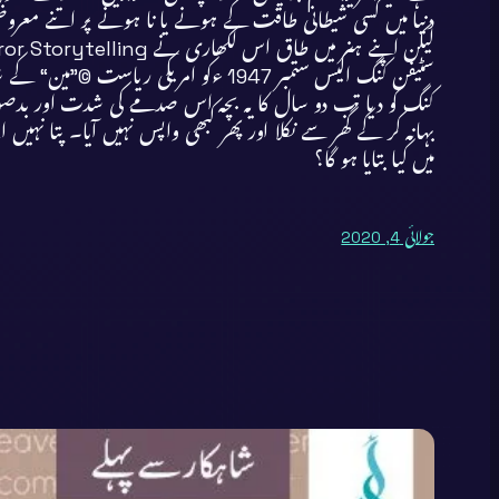
دنیا میں کسی شیطانی طاقت کے ہونے یا نا ہونے پر اتنے معروض
لیکن اپنے ہنر میں طاق اس لکھاری نے Master of Horror Storytelling کا لقب پانے سے پہلے زندگی کو کیسی کیسی کروٹیں لیتے دیکھا، آئیں جانتے ہیں۔
سٹیفن کنگ اکیس ستمبر 1947 ءکو امری
کنگ کو دیا تب دو سال کا یہ بچہ اس صدمے کی شدت اور بدص
بہانہ کر کے گھر سے نکلا اور پھر کبھی واپس نہیں آیا۔ پتا 
میں کیا بتایا ہو گا؟
جولائی 4, 2020