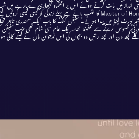
ی انداز میں بات کرتے ہوئے اس پر اعتماد لکھاری کے بارے میں شبہ ہوتا
کی ریاست ©”مین“ کے شہر پورٹ لینڈ میں پیدا ہوئے۔ سٹیفن کنگ کا باپ ایک سمندر
ورتی محسوس کرنے سے محفوظ تھا۔ ایک عام سی شام تھی جب سٹیفن ک
نہیں اگلے کچھ دن اور کچھ راتیں دو بچوں کی اس نوجوان ماں نے کیسے 