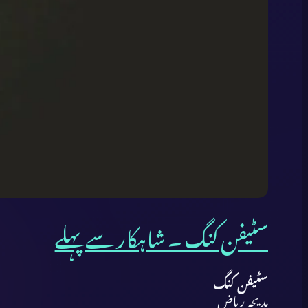
سٹیفن کنگ ۔ شاہکار سے پہلے
سٹیفن کنگ
مدیحہ ریاض