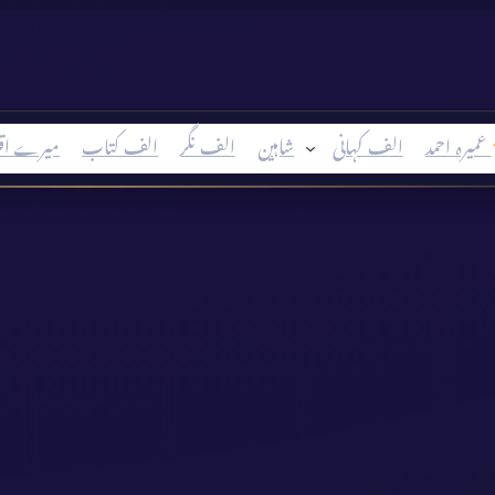
عمیرہ احمد
الف کہانی
شاہین
الف نگر
الف کتاب
میرے اق