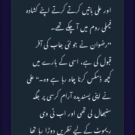
اور علی باتیں کرتے کرتے اپنے کشادہ
فیملی روم میں آ چکے تھے۔
’’رضوان نے جو نئی جاب کی آفر
قبول کی ہے، اسی کے بارے میں
کچھ ڈسکس کرنا چاہ رہا ہے وہ۔‘‘ علی
نے اپنی پسندیدہ آرام کرسی پر جگہ
سنبھال لی تھی اور اب ٹی وی
ریموٹ کے لیے نظریں دوڑا رہا تھا