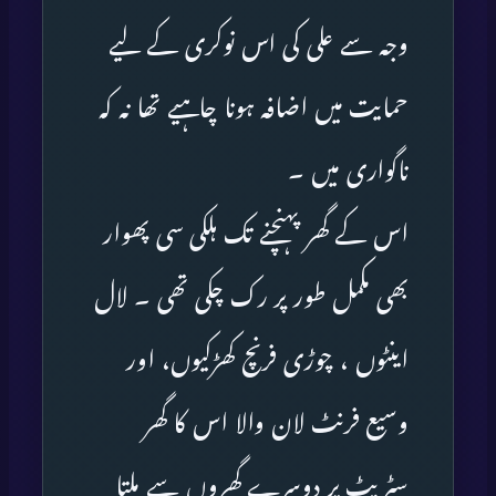
وجہ سے علی کی اس نوکری کے لیے
حمایت میں اضافہ ہونا چاہیے تھا نہ کہ
ناگواری میں ۔
اس کے گھر پہنچنے تک ہلکی سی پھوار
بھی مکمل طور پر رک چکی تھی ۔ لال
اینٹوں ، چوڑی فرنچ کھڑکیوں، اور
وسیع فرنٹ لان والا اس کا گھر
سٹریٹ پر دوسرے گھروں سے ملتا