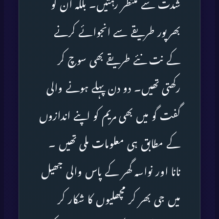
شدت سے منتظر رہتیں۔ بلکہ ان کو
بھرپور طریقے سے انجوائے کرنے
کے نت نئے طریقے بھی سوچ کر
رکھتی تھیں۔ دو دن پہلے ہونے والی
گفت گو میں بھی مریم کو اپنے اندازوں
کے مطابق ہی معلومات ملی تھیں ۔
نانا اور نواسہ گھر کے پاس والی جھیل
میں جی بھر کر مچھلیوں کا شکار کر