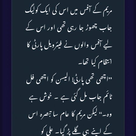
مریم کے آفس میں اس کی ایک کولیگ
جاب چھوڑ جا رہی تھی اور اس کے
لیے آفس والوں نے فیئرویل پارٹی کا
انتظام کیا تھا۔
’’اچھی تھی پارٹی! الیسن کو اچھی فل
ٹائم جاب مل گئی ہے ۔ خوش ہے
وہ۔‘‘ لیکن مریم کا عام سا تبصرہ اس
کے اپنے ہی گلے پڑ گیا۔ علی کو