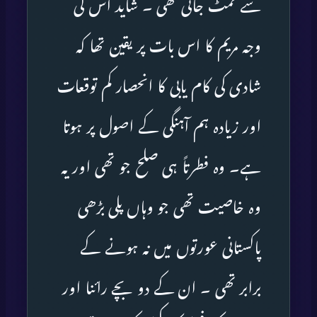
سے نمٹ جاتی تھی ۔ شاید اس کی
وجہ مریم کا اس بات پر یقین تھا کہ
شادی کی کام یابی کا انحصار کم توقعات
اور زیادہ ہم آہنگی کے اصول پر ہوتا
ہے۔ وہ فطرتاً ہی صلح جو تھی اور یہ
وہ خاصیت تھی جو وہاں پلی بڑھی
پاکستانی عورتوں میں نہ ہونے کے
برابر تھی ۔ ان کے دو بچے رائنا اور