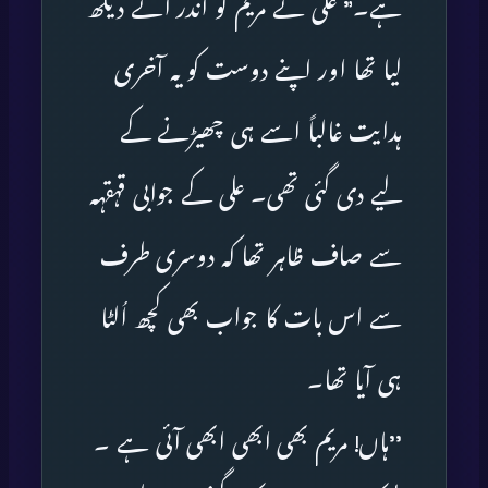
ہے۔” علی نے مریم کو اندر آتے دیکھ
لیا تھا اور اپنے دوست کو یہ آخری
ہدایت غالباً اسے ہی چھیڑنے کے
لیے دی گئی تھی۔ علی کے جوابی قہقہہ
سے صاف ظاہر تھا کہ دوسری طرف
سے اس بات کا جواب بھی کچھ اُلٹا
ہی آیا تھا۔
’’ہاں! مریم بھی ابھی ابھی آئی ہے ۔