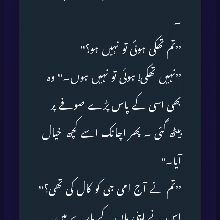
۔
’’تم تھکی ہوئی تو نہیں ہو؟‘‘
’’نہیں تھکی! ہوئی تو نہیں ہوں۔‘‘ وہ
بھی اسی کے پاس پڑے صوفے پر
بیٹھ گئی ۔ پھر اچانک اسے کچھ خیال
آیا۔‘‘
’’تم نے آج امی جی کو کال کی تھی؟‘‘
اس نے اپنی ماں کے بارے میں