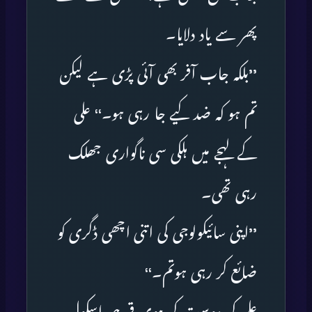
پھر سے یاد دلایا۔
’’بلکہ جاب آفر بھی آئی پڑی ہے لیکن
تم ہو کہ ضد کیے جا رہی ہو۔‘‘ علی
کے لہجے میں ہلکی سی ناگواری جھلک
رہی تھی۔
’’اپنی سائیکولوجی کی اتنی اچھی ڈگری کو
ضائع کر رہی ہوتم۔‘‘