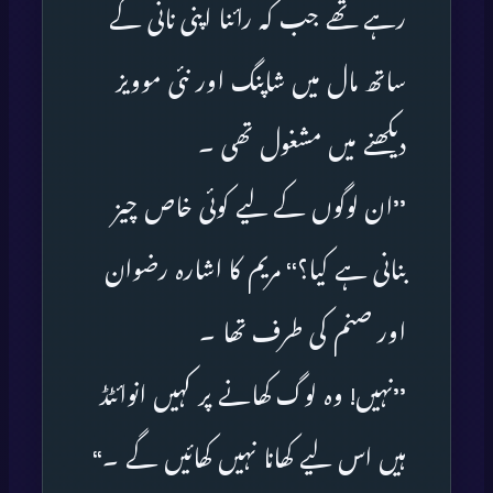
رہے تھے جب کہ رائنا اپنی نانی کے
ساتھ مال میں شاپنگ اور نئی موویز
دیکھنے میں مشغول تھی ۔
’’ان لوگوں کے لیے کوئی خاص چیز
بنانی ہے کیا؟‘‘ مریم کا اشارہ رضوان
اور صنم کی طرف تھا ۔
’’نہیں! وہ لوگ کھانے پر کہیں انوائٹڈ
ہیں اس لیے کھانا نہیں کھائیں گے ۔‘‘