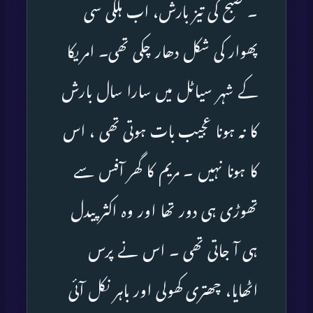
۔ صبح کی تیز بارش، اب ہلکی سی
پھوار کی شکل دھار چکی تھی۔ امریکا
کے شہر سیاٹل میں سارا سال بارش
کا نہ ہونا عجیب بات ہوتی تھی ، اس
کا ہونا نہیں ۔ مریم کا گھر آفس سے
تھوڑی ہی دور تھا اور وہ اکثر پیدل
ہی آ جاتی تھی ۔ اس نے پرس
اٹھایا، چھتری کھولی اور باہر نکل آئی