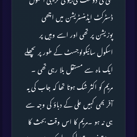
علی کی دوست کی بیوی قریبی اسکول
ڈسٹرکٹ ایڈمنسٹریشن میں اچھی
پوزیشن پر تھی اور اسے وہیں پر
اسکول سائیکولوجسٹ کے طور پر پچھلے
ایک ماہ سے مستقل بلا رہی تھی ۔
مریم کو اکثر شک ہوتا تھا کہ جاب کی یہ
آفر بھی کہیں علی کے دباؤ کی وجہ سے
ہی نہ ہو ۔مریم کا اس وقت بحث کا