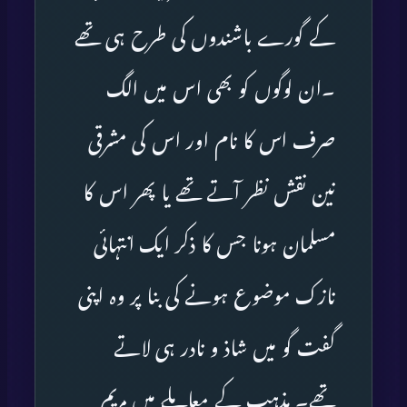
کے گورے باشندوں کی طرح ہی تھے
۔ان لوگوں کو بھی اس میں الگ
صرف اس کا نام اور اس کی مشرقی
نین نقش نظر آتے تھے یا پھر اس کا
مسلمان ہونا جس کا ذکر ایک انتہائی
نازک موضوع ہونے کی بنا پر وہ اپنی
گفت گو میں شاذ و نادر ہی لاتے
تھے۔ مذہب کے معاملے میں مریم