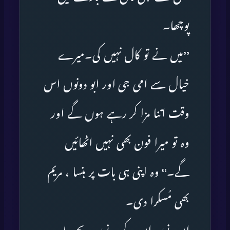
پوچھا۔
’’میں نے تو کال نہیں کی۔میرے
خیال سے امی جی اور ابو دونوں اس
وقت اتنا مزا کر رہے ہوں گے اور
وہ تو میرا فون بھی نہیں اٹھائیں
گے۔‘‘ وہ اپنی ہی بات پر ہنسا ، مریم
بھی مُسکرا دی۔