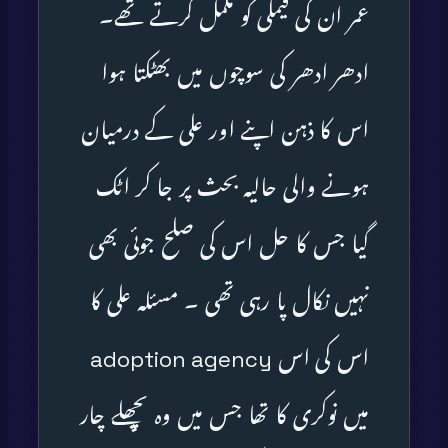
عمر ان کی فیملی کو مکمل کرتے تھے۔
ادھر ادھر کی سوچوں میں بھٹکتا ہوا
اس کا ذہن اپنے اور علی کے درمیان
ہونے والی حالیہ بحث پر جا کر اٹک
گیا جس کا حل اس کی صلح جوئی بھی
نہیں نکال پا رہی تھی ۔ مسئلہ علی کا
اس کی اس adoption agency
میں نوکری کا تھا جس میں وہ پچھلے چار