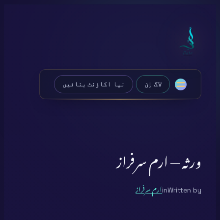
Skip
to
content
لاگ اِن
نیا اکاؤنٹ بنائیں
ورثہ — ارم سرفراز
Written by
in
ارم سرفراز