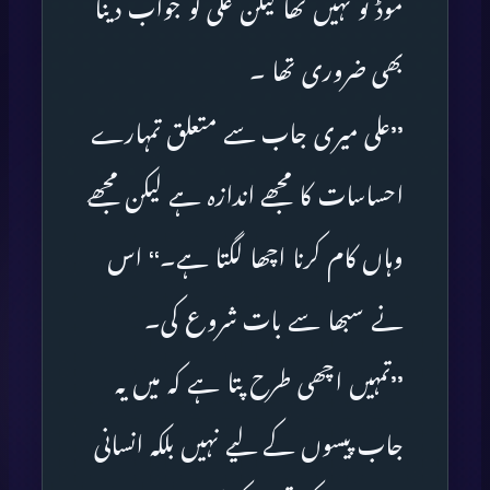
موڈ تو نہیں تھا لیکن علی کو جواب دینا
بھی ضروری تھا ۔
’’علی میری جاب سے متعلق تمہارے
احساسات کا مجھے اندازہ ہے لیکن مجھے
وہاں کام کرنا اچھا لگتا ہے۔‘‘ اس
نے سبھا سے بات شروع کی۔
’’تمہیں اچھی طرح پتا ہے کہ میں یہ
جاب پیسوں کے لیے نہیں بلکہ انسانی