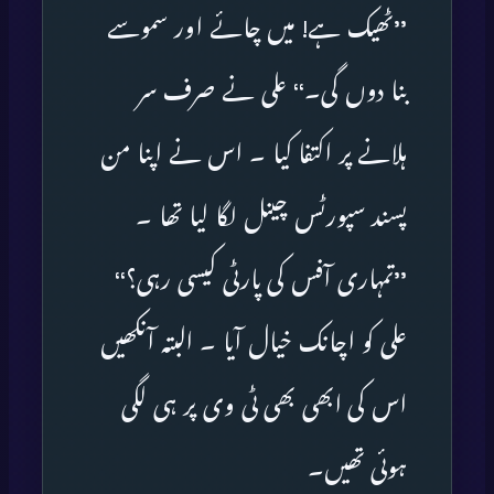
’’ٹھیک ہے! میں چائے اور سموسے
بنا دوں گی۔‘‘ علی نے صرف سر
ہلانے پر اکتفا کیا ۔ اس نے اپنا من
پسند سپورٹس چینل لگا لیا تھا ۔
’’تمہاری آفس کی پارٹی کیسی رہی؟‘‘
علی کو اچانک خیال آیا ۔ البتہ آنکھیں
اس کی ابھی بھی ٹی وی پر ہی لگی
ہوئی تھیں۔