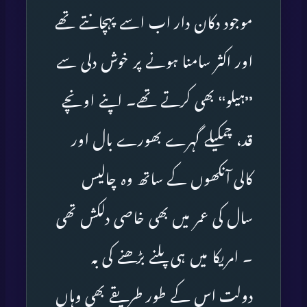
موجود دکان دار اب اسے پہچانتے تھے
اور اکثر سامنا ہونے پر خوش دلی سے
’’ہیلو‘‘ بھی کرتے تھے۔ اپنے اونچے
قد، چمکیلے گہرے بھورے بال اور
کالی آنکھوں کے ساتھ وہ چالیس
سال کی عمر میں بھی خاصی دلکش تھی
۔ امریکا میں ہی پلنے بڑھنے کی بہ
دولت اس کے طور طریقے بھی وہاں