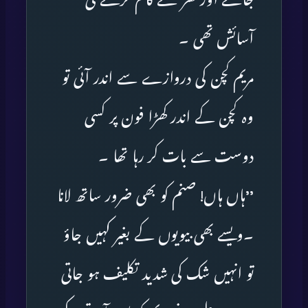
جانے اور گھر سے کام کرنے کی
آسائش تھی ۔
مریم کچن کی دروازے سے اندر آئی تو
وہ کچن کے اندر کھڑا فون پر کسی
دوست سے بات کر رہا تھا ۔
’’ہاں ہاں! صنم کو بھی ضرور ساتھ لانا
۔ویسے بھی بیویوں کے بغیر کہیں جاؤ
تو انہیں شک کی شدید تکلیف ہو جاتی