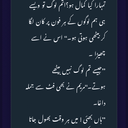
تمہارا کیا کمال ہو؟اتم لوگ تو ویسے
ہی ہم لوگوں کے ہر فون پر کان لگا
کر بیٹھی ہوتی ہو۔‘‘ اس نے اسے
چھیڑا ۔
’’جیسے تم لوگ نہیں بیٹھے
ہوتے۔‘‘مریم نے بھی فٹ سے جملہ
داغا۔
’’ہاں بھئی ! میں ہر وقت بھول جاتا