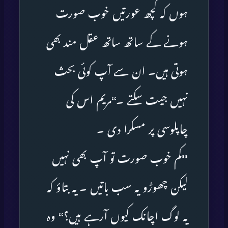
ہوں کہ کچھ عورتیں خوب صورت
ہونے کے ساتھ ساتھ عقل مند بھی
ہوتی ہیں۔ ان سے آپ کوئی بحث
نہیں جیت سکتے ۔‘‘مریم اس کی
چاپلوسی پر مسکرا دی ۔
’’کم خوب صورت تو آپ بھی نہیں
لیکن چھوڑو یہ سب باتیں ۔ یہ بتاؤ کہ
یہ لوگ اچانک کیوں آرہے ہیں؟‘‘ وہ