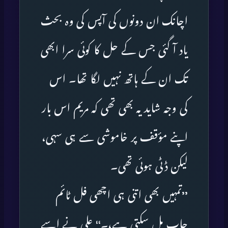
اچانک ان دونوں کی آپس کی وہ بحث
یاد آ گئی جس کے حل کا کوئی سرا ابھی
تک ان کے ہاتھ نہیں لگا تھا۔ اس
کی وجہ شاید یہ بھی تھی کہ مریم اس بار
اپنے مؤقف پر خاموشی سے ہی سہی،
لیکن ڈٹی ہوئی تھی۔
’’تمہیں بھی اتنی ہی اچھی فل ٹائم
جاب مل سکتی ہے،۔‘‘ علی نے اسے