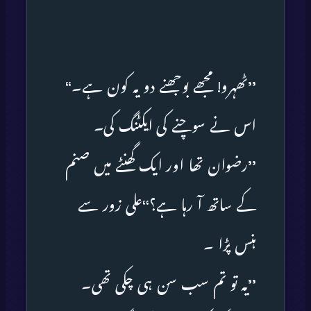
’’ٹھہرو! مجھے بوجھنے دو یہ کون ہے۔‘‘
اس نے سوچنے کی ایکٹنگ کی۔
’’رضوان تھا اور ایک گھنٹے میں صنم
کے ساتھ آ رہا ہے؟‘‘علی زور سے
ہنس پڑا ۔
’’یہ تو تم سب سن ہی چکی تھی۔