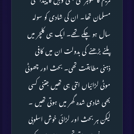
مریم کا شوہر علی بھی وہیں کا پیدائشی
مسلمان تھا۔ ان کی شادی کو سولہ
سال ہو چکے تھے۔ ایک ہی کلچر میں
پلنے بڑھنے کی بدولت ان میں کافی
ذہنی مطابقت تھی۔ بحث اور چھوٹی
موٹی لڑائیاں اتنی ہی تھیں جتنی کسی
بھی شادی شدہ گھر میں ہوتی تھیں ۔
لیکن ہر بحث اور لڑائی خوش اسلوبی