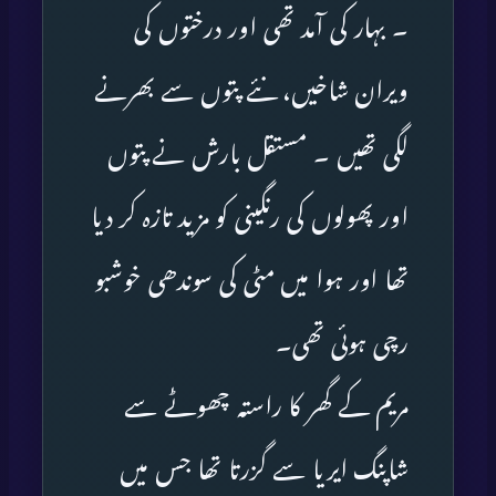
۔ بہار کی آمد تھی اور درختوں کی
ویران شاخیں، نئے پتوں سے بھرنے
لگی تھیں ۔ مستقل بارش نے پتوں
اور پھولوں کی رنگینی کو مزید تازہ کر دیا
تھا اور ہوا میں مٹی کی سوندھی خوشبو
رچی ہوئی تھی۔
مریم کے گھر کا راستہ چھوٹے سے
شاپنگ ایریا سے گزرتا تھا جس میں