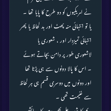
نے امریکیوں کو دو طرح کا پایا تھا ۔
یا تو انتہائی منہ پھٹ اور بد لحاظ یا پھر
انتہائی تمیزدار اور ، شعوری یا
لاشعوری طور پر دامن بچاتے ہوئے
۔ اس کا پالا دونوں سے ہی پڑتا تھا
اور دونوں میں دوسری قسم ہی ہر لحاظ
سے غنیمت تھی ۔