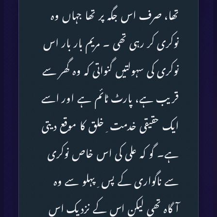
تھا، صرف اس جگہ پر تھا جہاں وہ
نوکری کر رہی تھی ۔ مریم بار بار اس
نوکری کی سہولتیں گنواتی کہ وہ گھر سے
قریب ہے، پارٹ ٹائم ہے اور اسے
ایک حقیقی خدمت ِخلق کا موقع دیتی
ہے۔ گو کہ علی کی اس خاص نوکری
سے ناگواری کے پس ِپہلو سے وہ
آگاہ تھی لیکن اس کے نزدیک اس