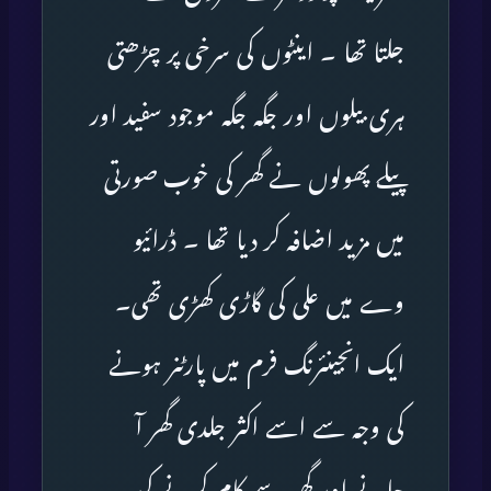
جلتا تھا ۔ اینٹوں کی سرخی پر چڑھتی
ہری بیلوں اور جگہ جگہ موجود سفید اور
پیلے پھولوں نے گھر کی خوب صورتی
میں مزید اضافہ کر دیا تھا ۔ ڈرائیو
وے میں علی کی گاڑی کھڑی تھی۔
ایک انجینئرنگ فرم میں پارٹنر ہونے
کی وجہ سے اسے اکثر جلدی گھر آ