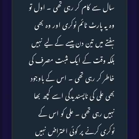
سال سے کام کر رہی تھی ۔ اول تو
وہ یہ پارٹ ٹائم نوکری اور وہ بھی
ہفتے میں تین دن پیسے کے لیے نہیں
بلکہ وقت کے ایک مثبت مصرف کی
خاطر کر رہی تھی ۔ اس کے باوجود
بھی علی کی ناپسندیدگی اسے کچھ بھا
نہیں رہی تھی ۔ علی کو اس کے
نوکری کرنے پر کوئی اعتراض نہیں