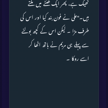
ٹھیک ہے، پھر ایک گھنٹے میں ملتے
ہیں۔‘‘علی نے فون بند کیا اور اس کی
طرف مڑا ۔ لیکن اس کے کچھ بولنے
سے پہلے ہی مریم نے ہاتھ اٹھا کر
اسے روکا ۔