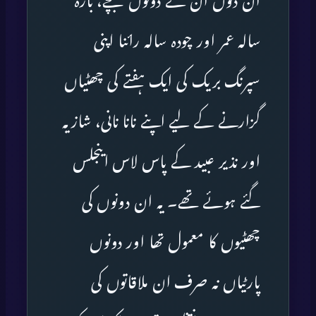
ان دنوں ان کے دونوں بچے، بارہ
سالہ عمر اور چودہ سالہ رائنا اپنی
سپرنگ بریک کی ایک ہفتے کی چھٹیاں
گزارنے کے لیے اپنے نانا نانی، شازیہ
اور نذیر عبید کے پاس لاس اینجلس
گئے ہوئے تھے۔ یہ ان دونوں کی
چھٹیوں کا معمول تھا اور دونوں
پارٹیاں نہ صرف ان ملاقاتوں کی