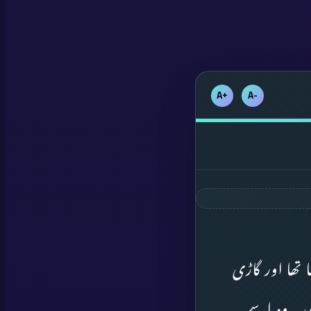
+A
-A
 تھا اور گاڑی
ری۔ وہ اسے