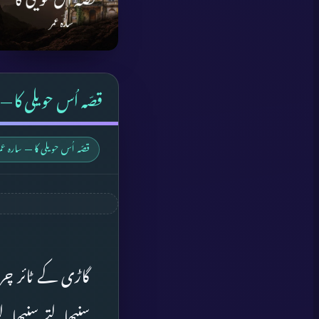
قصّہ اُس حویلی کا — 
قصّہ اُس حویلی کا — سارہ عمر
گاڑی کے ٹائر چرچ
سنبھالتے سنبھال