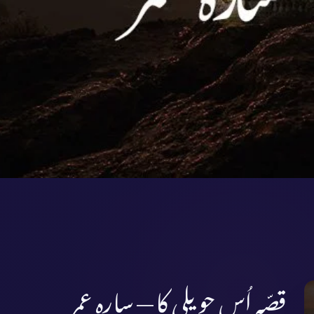
قصّہ اُس حویلی کا — سارہ عمر