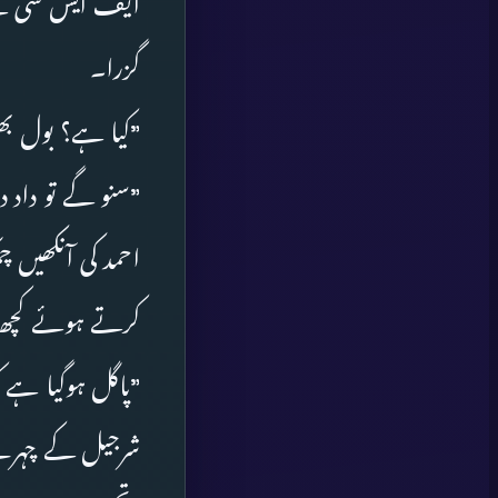
ایف ایس سی کے پی
گزرا۔
”کیا ہے؟ بول ب
”سنو گے تو داد 
احمد کی آنکھیں 
کرتے ہوئے کچھ ک
”پاگل ہوگیا ہے ک
شرجیل کے چہرے 