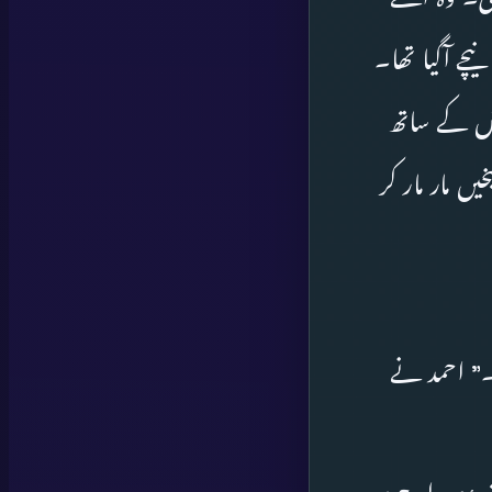
یچے آگیا تھا۔
رش کے ساتھ
ں مار مار کر
۔” احمد نے