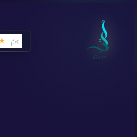
Skip
to
content
ہوم