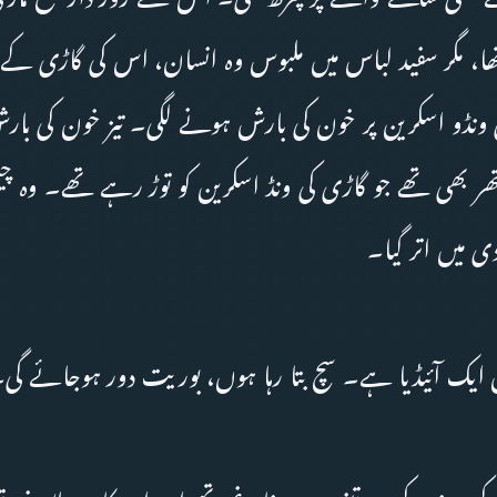
 تھا، مگر سفید لباس میں ملبوس وہ انسان، اس کی گاڑی کے ن
ونڈو اسکرین پر خون کی بارش ہونے لگی۔ تیز خون کی با
ر بھی تھے جو گاڑی کی ونڈ اسکرین کو توڑ رہے تھے۔ وہ چیخی
 میں اتر گیا۔
ایک آئیڈیا ہے۔ سچ بتا رہا ہوں، بوریت دور ہوجائے گی