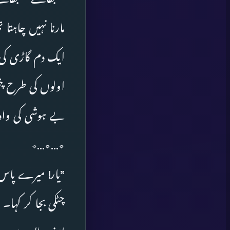
مارنا نہیں چاہتا
ایک دم گاڑی کی 
اولوں کی طرح پتھ
بے ہوشی کی وادی
٭…٭…٭
”یار! میرے پاس 
چٹکی بجا کر کہا۔