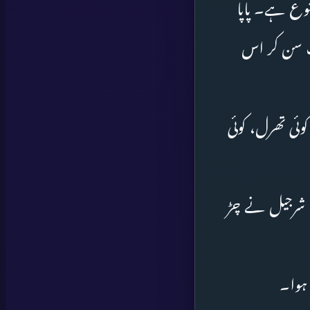
نوع ہے۔ پاپا
ت سن کر اس
وئی تھرل، کوئی
۔” شرجیل نے چڑ
 ہوا۔