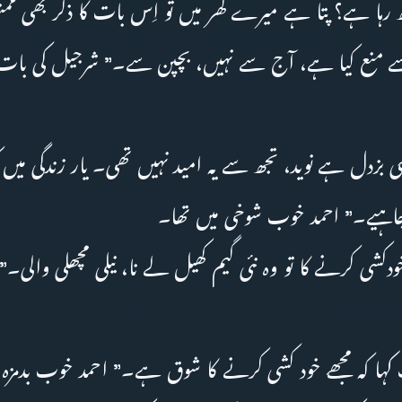
 رہا ہے؟ پتا ہے میرے گھر میں تو اِس بات کا ذکر بھی مم
ے منع کیا ہے، آج سے نہیں، بچپن سے۔” شرجیل کی با
ی بزدل ہے نوید، تجھ سے یہ امید نہیں تھی۔ یار زندگی میں ک
اچاہیے۔” احمد خوب شوخی میں تھا۔
کشی کرنے کا تو وہ نئی گیم کھیل لے نا، نیلی مچھلی والی
کہا کہ مجھے خود کشی کرنے کا شوق ہے۔” احمد خوب بدمزہ