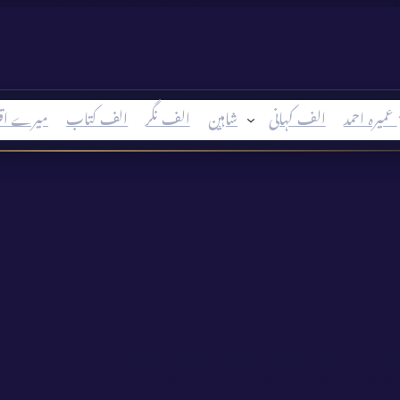
عمیرہ احمد
الف کہانی
شاہین
الف نگر
الف کتاب
میرے اق