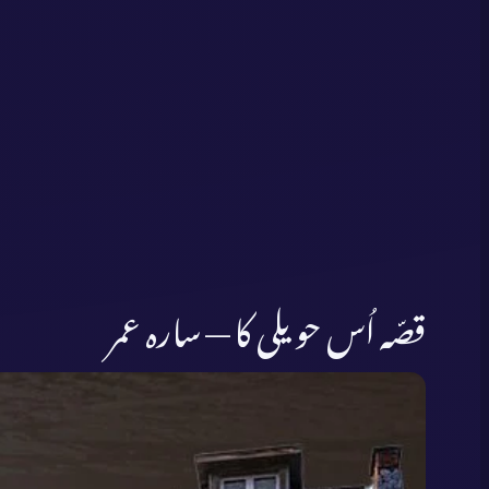
قصّہ اُس حویلی کا — سارہ عمر