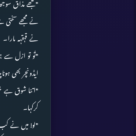
”تجھے مذاق سوجھ
نے مجھے سختی س
نے قہقہہ مارا۔
”تُو تو ازل سے ہ
ایڈونچر بھی ہون
”اتنا شوق ہے خود
کرکہا۔
”لو! میں نے کب 