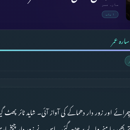
سارہ عمر
۱ باب
سارہ عمر
رائے اور زور دار دھماکے کی آواز آئی۔ شاید ٹائر پھٹ گیا
تے بھی سامنے والے پر چڑھ گئی۔ اس نے زور دار چیخ ما