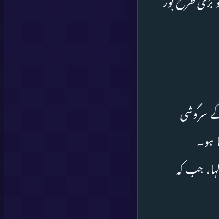
 برُی طرح بور
ے سرگوشی
ا ہو۔
کہا، جب کہ