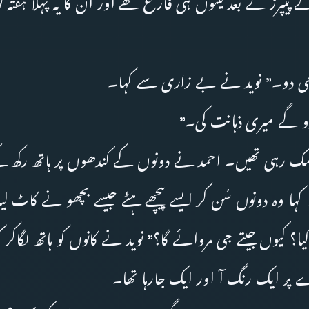
پرز کے بعد تینوں ہی فارغ تھے اور ان کا یہ پہلا ہفتہ تو
ھی دو۔” نوید نے بے زاری سے کہا۔
دو گے میری ذہانت کی۔”
چمک رہی تھیں۔ احمد نے دونوں کے کندھوں پر ہاتھ رکھ ک
ہا وہ دونوں سُن کر ایسے پیچھے ہٹے جیسے بچھو نے کاٹ لی
یا؟ کیوں جیتے جی مروائے گا؟” نوید نے کانوں کو ہاتھ لگاکر 
پر ایک رنگ آ اور ایک جارہا تھا۔