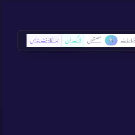
تباسات
مصنفین
لاگ اِن
نیا اکاؤنٹ بنائیں